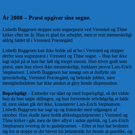
År 2008
– Præst opgiver sine sogne.
Lisbeth Baggesen stopper som sognepræst ved Vrensted og Thise
kirker efter tre år. Hun er glad for arbejdet, men er rent menneskeligt
aldrig faldet til i Vrensted Præstegård
Lisbeth Baggesen kan ikke holde ud at bo i Vrensted og stopper
derfor som sognepræst i Vrensted og Thise sogne. – Hun har ikke
lagt skjul på at hun har følt sig meget ensom. Hun trives godt som
præst, men hun trives ikke menneskeligt, forklarer provst Lars-Erich
Stephansen. Lisbeth Baggesen har ansøgt om at fraflytte sin
tjenestebolig, Vrensted Præstegård, og beholde jobbet, men
menighedsrådene har ikke ønsket at give hende dispensation.
Bopælspligt
– Embedet var slået op med bopælspligt, så det vidste
hun da hun søgte stillingen, og hun forventede selvfølgelig at falde
til, men sådan gik det ikke, konstaterer Lars-Erich Stephansen.
Lisbeth Baggesen har sagt op og fratræder med udgangen af
oktober. Hun skulle have holdt afskedsgudstjenester i Vrensted og
Thise kirker i går, men de blev aflyst i sidste øjeblik, og Lars-Erich
Stephansen overtog de to gudstjenester. – Efter at hun har besluttet
sig for at stoppe er det blevet for belastende for hende at prædike, og