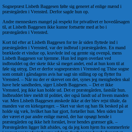
Sognepræst Lisbeth Baggesen følte sig generet af enlige mænd i
præstegården i Vrensted. Derfor sagde hun op.
Andre menneskers mangel på respekt for privatlivet er hovedårsagen
til, at Lisbeth Baggesen ikke kunne fortsætte med at bo i
præstegården i Vrensted.
Kort tid efter at Lisbeth Baggesen for tre år siden flyttede ind i
præstegården i Vrensted, var der indbrud i præstegården. En mand
brækkede et vindue op, kravlede ind og gemte sig ovenpå, mens
Lisbeth Baggesen var hjemme. Hun led ingen overlast ved
indbruddet og der skete ikke så meget andet, end at hun kom til at
føle sig utryg. Det er derfor sognepræsten i Vrensted og Thise sogne
som omtalt i gårsdagens avis har sagt sin stilling op og flytter fra
Vrensted. – Når nu der er skrevet om det, synes jeg menigheden skal
have hele sandheden, siger Lisbeth Baggesen. – Det er ikke
Vrensted, jeg ikke kan holde ud. Det er præstegården, fastslår hun.
Indbruddet blev meldt til politiet, der også fandt ud af hvem manden
var. Men Lisbeth Baggesen ønskede ikke at der blev rejst tiltale, da
manden var en kirkegænger. – Sket var sket og han fik besked på at
holde sig væk, hvilket han har gjort, fortæller hun. Men siden har
der været et par andre enlige mænd, der har opsøgt hende i
præstegården og ikke helt forstået, hvor hendes grænser gik. –
Præstegården ligger lidt afsides, og da jeg kom hjem fra sommerferie