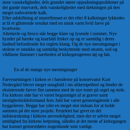
store vanskeligheder, dels grundet større oppudsningsproblemer på
det gamle murværk, dels vanskeligheder med dækningen på den
meget sodsværtede kalk.
Efter udskiftning af murerfirmaet er det efter 8 kalkninger lykkedes
at få et glimrende resultat med en smuk varm hvid farve på
hvælvene.
Altertavle og fresco står begge klare og lysende i rummet. Nye
hynder på bænke og knæfald frisker op og er samtidig i deres
fasthed befordrende for orglets klang. Og de nye messingstager i
stolene er smukke og samtidig beskyttende mod stearin, sod og
vildfarne flammer i nærheden af kirkegængerens tøj og hår.
En af de mange nye messingstager
Farvesætningen i kirken er i hænderne på konservator Kurt
Nedergård blevet meget smagfuld i sin afdæmpethed og binder de
eksisterende farver fint sammen med de nye toner på orgel og stole.
Fra kirkens side har vi været begunstiget af at graver samt
menighedsrådsformand Jens Juhl har været gennemgående i alle
byggeårene. Begge har ydet en meget stor indsats for at holde
sammen på det store projekt. Projektet har givet en del
indskrænkning i kirkens anvendelighed, men der er udvist meget
smidighed fra kirkens betjening, således at det meste af kirkegangen
har kunnet gennemføres nogenlunde som vanligt.