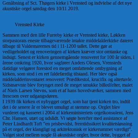
Genåbning af Sct. Thøgers kirke i Vrensted og indvielse af det nye
akustiske orgel søndag den 10/11 2019.
Vrensted Kirke
Sammen med den lille Furreby kirke er Vrensted kirke, Løkken
storpastorats eneste tilbageværende intakte middelalderkirke dateret
tilbage til Valdemarernes tid i 11-1200 tallet. Dette gør at
vedligeholdet og renoveringen af kirken kræver stor omtanke og
indsigt. Senest er kirken gennemgående renoveret for 100 år siden, i
årene omkring 1920, hvor sagfører Anders Olesen, Vrensteds
datidige velgører forestod en meget omfattende ombygning af
kirken, som stod i en ret faldefærdig tilstand. Her blev også
middelalderinventaret renoveret: Prædikestol, krucifix og altertavle.
Sidstnævnte blev forynget med de meget smukke billedfelter, malet
af Niels Larsen Stevns, som et af hans hovedværker, sammen med
frescoen over udgangsdøren.
I 1939 fik kirken et nybygget orgel, som har tjent kirken tro, indtil
det i de senere år er blevet umuligt at stemme op. Orglet blev
vurderet og kasseret i 2004 af kirkeministeriets orgelkonsulent, Jens
Chr. Hansen, utæt og udslidt. Vi søgte herefter med assistance af
Peter Lindhardt Toft ”en prisbevidst, fremtidssikret kvalitetsløsning
på et orgel, der klangligt og arkitektonisk er kirkerummet værdigt”.
Valget stod mellem nogle få akustiske orgler, hvor dette, bygget af