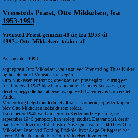
Vrensteds Præst, Otto Mikkelsen, fra
1953-1993
Vrensted Præst gennem 40 år, fra 1953 til
1993– Otto Mikkelsen, takker af.
Avisomtale i 1993
sognepræst Otto Mikkelsen, var ansat ved Vrensted og Thise Kirker
og bosiddende i Vrensted Præstegård.
Otto Mikkelsen er født og opvokset i en præstegård i Virring øst
for Randers. I 1942 blev han student fra Randers Statsskole, og
derefter begyndte han at læse teologi ved Københavns Universitet.
Anden
Verdenskrig betød imidlertid et afbræk i studierne, og efter krigen
blev Otto Mikkelsen indkaldt som soldat.
I sommeren 1946 var han lærer på Kerteminde Højskole, og
september 1946 genoptog han teologi-studiet. Det var også det år,
han blev forlovet med sin hustru, Aase Quistgaard. 1949 blev Otto
Mikkelsen lærer ved Bording Friskole, hvor Aage Quistgaard var
lærer. På det tidspunkt blev Otto Mikkelsen involveret i