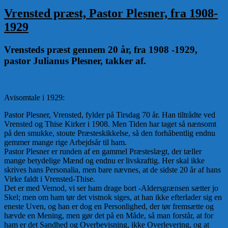
Vrensted præst, Pastor Plesner, fra 1908-
1929
Vrensteds præst gennem 20 år, fra 1908 -1929,
pastor Julianus Plesner, takker af.
Avisomtale i 1929:
Pastor Plesner, Vrensted, fylder på Tirsdag 70 år. Han tiltrådte ved
Vrensted og Thise Kirker i 1908. Men Tiden har taget så nænsomt
på den smukke, stoute Præsteskikkelse, så den forhåbentlig endnu
gemmer mange rige Arbejdsår til ham.
Pastor Plesner er runden af en gammel Præsteslægt, der tæller
mange betydelige Mænd og endnu er livskraftig. Her skal ikke
skrives hans Personalia, men bare nævnes, at de sidste 20 år af hans
Virke faldt i Vrensted-Thise.
Det er med Vemod, vi ser ham drage bort -Aldersgrænsen sætter jo
Skel; men om ham tør det vistnok siges, at han ikke efterlader sig en
eneste Uven, og han er dog en Personlighed, der tør fremsætte og
hævde en Mening, men gør det på en Måde, så man forstår, at for
ham er det Sandhed og Overbevisning, ikke Overlevering, og at