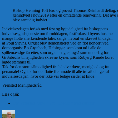
Biskop Henning Toft Bro og provst Thomas Reinhardt deltog, d
genindviet i nov.2019 efter en omfattende renovering. Det nye 
blev samtidig indviet.
Indvielsesdagen forløb med fest og højtidelighed fra biskoppens
indvielsesgudstjeneste om formiddagen, festfrokost i byens hus med
mange flotte anerkendende taler, sange, hvoraf en skrevet til dagen
af Poul Stevns. Orglet blev demonstreret ved en flot koncert ved
domorganist Bo Grønbech, Helsingør, som kom ud i alle de
spillemæssige facetter, som orglet magter, også som underlag for
Grønbechs til lejligheden skrevne kyrier, som Rubjerg Knude koret
lagde stemmer til.
Tak for den store tålmodighed fra håndværkere, menighed og fra
personale! Og tak for det flotte fremmøde til alle tre afdelinger af
indvielsesdagen, hvor der ikke var ledige sæder at finde!
Vrensted Menighedsråd
Læs også:
Om Vrensted Kirke “ Sct. Thøger “ med billeder
Forfatter
Udgivet
Kateg