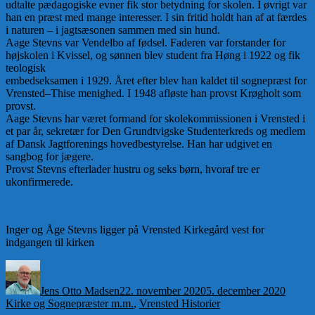
udtalte pædagogiske evner fik stor betydning for skolen. I øvrigt var
han en præst med mange interesser. I sin fritid holdt han af at færdes
i naturen – i jagtsæsonen sammen med sin hund.
Aage Stevns var Vendelbo af fødsel. Faderen var forstander for
højskolen i Kvissel, og sønnen blev student fra Høng i 1922 og fik
teologisk
embedseksamen i 1929. Året efter blev han kaldet til sognepræst for
Vrensted–Thise menighed. I 1948 afløste han provst Krøgholt som
provst.
Aage Stevns har været formand for skolekommissionen i Vrensted i
et par år, sekretær for Den Grundtvigske Studenterkreds og medlem
af Dansk Jagtforenings hovedbestyrelse. Han har udgivet en
sangbog for jægere.
Provst Stevns efterlader hustru og seks børn, hvoraf tre er
ukonfirmerede.
Inger og Åge Stevns ligger på Vrensted Kirkegård vest for
indgangen til kirken
Forfatter
Udgivet
Katego
Jens Otto Madsen
22. november 2020
5. december 2020
Kirke og Sognepræster m.m.
,
Vrensted Historier