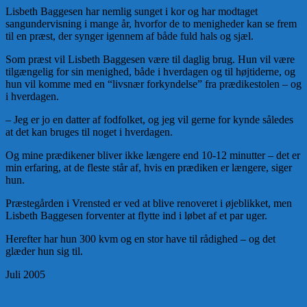
Lisbeth Baggesen har nemlig sunget i kor og har modtaget
sangundervisning i mange år, hvorfor de to menigheder kan se frem
til en præst, der synger igennem af både fuld hals og sjæl.
Som præst vil Lisbeth Baggesen være til daglig brug. Hun vil være
tilgængelig for sin menighed, både i hverdagen og til højtiderne, og
hun vil komme med en “livsnær forkyndelse” fra prædikestolen – og
i hverdagen.
– Jeg er jo en datter af fodfolket, og jeg vil gerne for kynde således
at det kan bruges til noget i hverdagen.
Og mine prædikener bliver ikke længere end 10-12 minutter – det er
min erfaring, at de fleste står af, hvis en prædiken er længere, siger
hun.
Præstegården i Vrensted er ved at blive renoveret i øjeblikket, men
Lisbeth Baggesen forventer at flytte ind i løbet af et par uger.
Herefter har hun 300 kvm og en stor have til rådighed – og det
glæder hun sig til.
Juli 2005