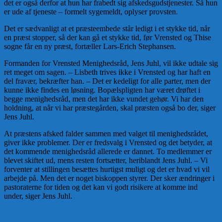
det er også derfor at hun har frabedt sig afskedsgudstjenester. Så hun
er ude af tjeneste – formelt sygemeldt, oplyser provsten.
Det er sædvanligt at et præsteembede står ledigt i et stykke tid, når
en præst stopper, så der kan gå et stykke tid, før Vrensted og Thise
sogne får en ny præst, fortæller Lars-Erich Stephansen.
Formanden for Vrensted Menighedsråd, Jens Juhl, vil ikke udtale sig
ret meget om sagen. – Lisbeth trives ikke i Vrensted og har haft en
del fravær, bekræfter han. – Det er kedeligt for alle parter, men der
kunne ikke findes en løsning. Bopælspligten har været drøftet i
begge menighedsråd, men det har ikke vundet gehør. Vi har den
holdning, at når vi har præstegården, skal præsten også bo der, siger
Jens Juhl.
At præstens afsked falder sammen med valget til menighedsrådet,
giver ikke problemer. Der er fredsvalg i Vrensted og det betyder, at
det kommende menighedsråd allerede er dannet. To medlemmer er
blevet skiftet ud, mens resten fortsætter, heriblandt Jens Juhl. – Vi
forventer at stillingen besættes hurtigst muligt og det er hvad vi vil
arbejde på. Men det er noget biskoppen styrer. Der sker ændringer i
pastoraterne for tiden og det kan vi godt risikere at komme ind
under, siger Jens Juhl.