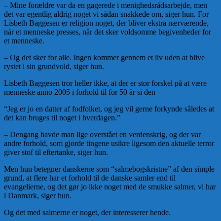
– Mine forældre var da en gagerede i menighedsrådsarbejde, men
det var egentlig aldrig noget vi sådan snakkede om, siger hun. For
Lisbeth Baggesen er religion noget, der bliver ekstra nærværende,
når et menneske presses, når det sker voldsomme begivenheder for
et menneske.
– Og det sker for alle. Ingen kommer gennem et liv uden at blive
rystet i sin grundvold, siger hun.
Lisbeth Baggesen tror heller ikke, at der er stor forskel på at være
menneske anno 2005 i forhold til for 50 år si den
“Jeg er jo en datter af fodfolket, og jeg vil gerne forkynde således at
det kan bruges til noget i hverdagen.”
– Dengang havde man lige overstået en verdenskrig, og der var
andre forhold, som gjorde tingene usikre ligesom den aktuelle terror
giver stof til eftertanke, siger hun.
Men hun betegner danskerne som “salmebogskristne” af den simple
grund, at flere har et forhold til de danske samler end til
evangelierne, og det gør jo ikke noget med de smukke salmer, vi har
i Danmark, siger hun.
Og det med salmerne er noget, der interesserer hende.