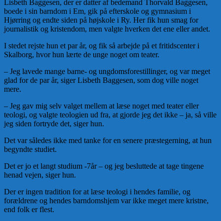
Lisbeth Baggesen, der er datter af bedemand Thorvald Baggesen,
boede i sin barndom i Em, gik på efterskole og gymnasium i
Hjørring og endte siden på højskole i Ry. Her fik hun smag for
journalistik og kristendom, men valgte hverken det ene eller andet.
I stedet rejste hun et par år, og fik så arbejde på et fritidscenter i
Skalborg, hvor hun lærte de unge noget om teater.
– Jeg lavede mange barne- og ungdomsforestillinger, og var meget
glad for de par år, siger Lisbeth Baggesen, som dog ville noget
mere.
– Jeg gav mig selv valget mellem at læse noget med teater eller
teologi, og valgte teologien ud fra, at gjorde jeg det ikke – ja, så ville
jeg siden fortryde det, siger hun.
Det var således ikke med tanke for en senere præstegerning, at hun
begyndte studiet.
Det er jo et langt studium -7år – og jeg besluttede at tage tingene
henad vejen, siger hun.
Der er ingen tradition for at læse teologi i hendes familie, og
forældrene og hendes barndomshjem var ikke meget mere kristne,
end folk er flest.