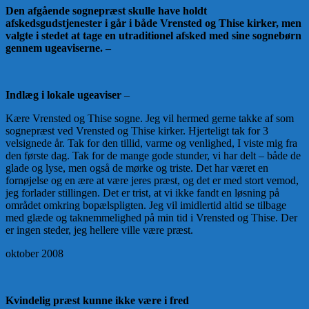
Den afgående sognepræst skulle have holdt
afskedsgudstjenester i går i både Vrensted og Thise kirker, men
valgte i stedet at tage en utraditionel afsked med sine sognebørn
gennem ugeaviserne. –
Indlæg i lokale ugeaviser
–
Kære Vrensted og Thise sogne. Jeg vil hermed gerne takke af som
sognepræst ved Vrensted og Thise kirker. Hjerteligt tak for 3
velsignede år. Tak for den tillid, varme og venlighed, I viste mig fra
den første dag. Tak for de mange gode stunder, vi har delt – både de
glade og lyse, men også de mørke og triste. Det har været en
fornøjelse og en ære at være jeres præst, og det er med stort vemod,
jeg forlader stillingen. Det er trist, at vi ikke fandt en løsning på
området omkring bopælspligten. Jeg vil imidlertid altid se tilbage
med glæde og taknemmelighed på min tid i Vrensted og Thise. Der
er ingen steder, jeg hellere ville være præst.
oktober 2008
Kvindelig præst kunne ikke være i fred