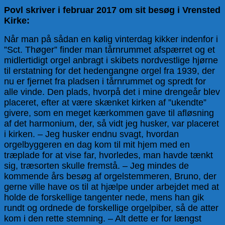
Povl skriver i februar 2017 om sit besøg i Vrensted
Kirke:
Når man på sådan en kølig vinterdag kikker indenfor i
”Sct. Thøger” finder man tårnrummet afspærret og et
midlertidigt orgel anbragt i skibets nordvestlige hjørne
til erstatning for det hedengangne orgel fra 1939, der
nu er fjernet fra pladsen i tårnrummet og spredt for
alle vinde. Den plads, hvorpå det i mine drengeår blev
placeret, efter at være skænket kirken af ”ukendte”
givere, som en meget kærkommen gave til afløsning
af det harmonium, der, så vidt jeg husker, var placeret
i kirken. – Jeg husker endnu svagt, hvordan
orgelbyggeren en dag kom til mit hjem med en
træplade for at vise far, hvorledes, man havde tænkt
sig, træsorten skulle fremstå. – Jeg mindes de
kommende års besøg af orgelstemmeren, Bruno, der
gerne ville have os til at hjælpe under arbejdet med at
holde de forskellige tangenter nede, mens han gik
rundt og ordnede de forskellige orgelpiber, så de atter
kom i den rette stemning. – Alt dette er for længst