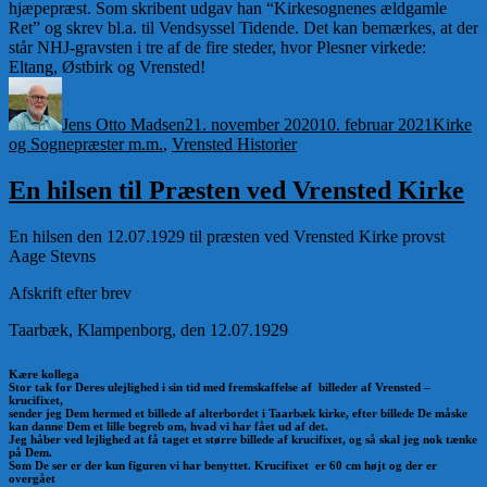
hjæpepræst. Som skribent udgav han “Kirkesognenes ældgamle
Ret” og skrev bl.a. til Vendsyssel Tidende. Det kan bemærkes, at der
står NHJ-gravsten i tre af de fire steder, hvor Plesner virkede:
Eltang, Østbirk og Vrensted!
Forfatter
Udgivet
Kategor
Jens Otto Madsen
21. november 2020
10. februar 2021
Kirke
og Sognepræster m.m.
,
Vrensted Historier
En hilsen til Præsten ved Vrensted Kirke
En hilsen den 12.07.1929 til præsten ved Vrensted Kirke provst
Aage Stevns
Afskrift efter brev
Taarbæk, Klampenborg, den 12.07.1929
Kære kollega
Stor tak for Deres ulejlighed i sin tid med fremskaffelse af billeder af Vrensted –
krucifixet,
sender jeg Dem hermed et billede af alterbordet i Taarbæk kirke, efter billede De måske
kan danne Dem et lille begreb om, hvad vi har fået ud af det.
Jeg håber ved lejlighed at få taget et større billede af krucifixet, og så skal jeg nok tænke
på Dem.
Som De ser er der kun figuren vi har benyttet. Krucifixet er 60 cm højt og der er
overgået