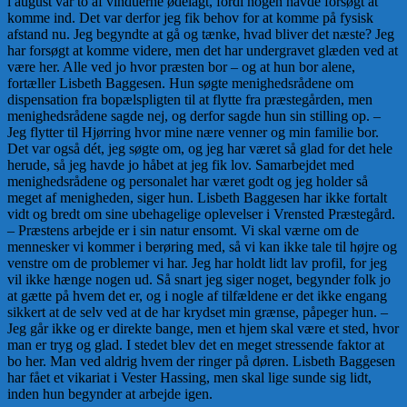
i august var to af vinduerne ødelagt, fordi nogen havde forsøgt at
komme ind. Det var derfor jeg fik behov for at komme på fysisk
afstand nu. Jeg begyndte at gå og tænke, hvad bliver det næste? Jeg
har forsøgt at komme videre, men det har undergravet glæden ved at
være her. Alle ved jo hvor præsten bor – og at hun bor alene,
fortæller Lisbeth Baggesen. Hun søgte menighedsrådene om
dispensation fra bopælspligten til at flytte fra præstegården, men
menighedsrådene sagde nej, og derfor sagde hun sin stilling op. –
Jeg flytter til Hjørring hvor mine nære venner og min familie bor.
Det var også dét, jeg søgte om, og jeg har været så glad for det hele
herude, så jeg havde jo håbet at jeg fik lov. Samarbejdet med
menighedsrådene og personalet har været godt og jeg holder så
meget af menigheden, siger hun. Lisbeth Baggesen har ikke fortalt
vidt og bredt om sine ubehagelige oplevelser i Vrensted Præstegård.
– Præstens arbejde er i sin natur ensomt. Vi skal værne om de
mennesker vi kommer i berøring med, så vi kan ikke tale til højre og
venstre om de problemer vi har. Jeg har holdt lidt lav profil, for jeg
vil ikke hænge nogen ud. Så snart jeg siger noget, begynder folk jo
at gætte på hvem det er, og i nogle af tilfældene er det ikke engang
sikkert at de selv ved at de har krydset min grænse, påpeger hun. –
Jeg går ikke og er direkte bange, men et hjem skal være et sted, hvor
man er tryg og glad. I stedet blev det en meget stressende faktor at
bo her. Man ved aldrig hvem der ringer på døren. Lisbeth Baggesen
har fået et vikariat i Vester Hassing, men skal lige sunde sig lidt,
inden hun begynder at arbejde igen.