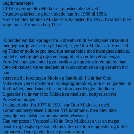
ungdomsarbejde.
I 1950 overtog Otto Mikkelsen præsteembedet ved
Grundtvigskirken, og her virkede han fra 1950 til 1953.
Vrensted blev familien Mikkelsens hjemsted fra 1953, hvor han blev
sognepræst i Vrensted og Thise.
-Umiddelbart kan springet fra København til Vendsyssel virke stort,
men jeg var jo vokset op på landet, siger Otto Mikkelsen. Vrensted
og Thise er gode sogne med fint samarbejde med menighedsrådene,
og det er selvfølgelig også en årsag til, at vi er blevet så længe.
Foruden engagementet i gymnastik- og ungdomsforeningerne har
Otto Mikkelsen været medlem af skolekommission og desuden har
han
været med i foreningen Skole og Samfund. I ti år har Otto
Mikkelsen været medlem af Amtsprogramrådet, som er en parallel til
Radiorådet, men i stedet har funktion over Regionalradioen.
Ligeledes i ti år var Otto Mikkelsen medlem i bestyrelsen for
Præsteforeningen.
I valgperioden fra 1977 til 1981 var Otto Mikkelsen med i
kommunalbestyrelsen Løkken-Vrå kommune, men blev ikke
genvalgt ved sidste kommunalbestyrelsesvalg.
Han var præst i Vrensted i 40 år. Otto Mikkelsen var en meget
positiv og livsglad person. Hans virke i de to menigheder og kirker
har været til stor glæde for de personer som