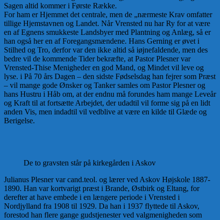
Sagen altid kommer i Første Række.
For ham er Hjemmet det centrale, men de „nærmeste Krav omfatter
tillige Hjemstavnen og Landet. Når Vrensted nu har Ry for at være
en af Egnens smukkeste Landsbyer med Plantning og Anlæg, så er
han også her en af Foregangsmændene. Hans Gerning er øvet i
Stilhed og Tro, derfor var den ikke altid så iøjnefaldende, men des
bedre vil de kommende Tider bekræfte, at Pastor Plesner var
Vrensted-Thise Menigheder en god Mand, og Mindet vil leve og
lyse. i På 70 års Dagen – den sidste Fødselsdag han fejrer som Præst
– vil mange gode Ønsker og Tanker samles om Pastor Plesner og
hans Hustru i Håb om, at der endnu må forundes ham mange Leveår
og Kraft til at fortsætte Arbejdet, der udadtil vil forme sig på en lidt
anden Vis, men indadtil vil vedblive at være en kilde til Glæde og
Berigelse.
De to gravsten står på kirkegården i Askov
Julianus Plesner var cand.teol. og lærer ved Askov Højskole 1887-
1890. Han var kortvarigt præst i Brande, Østbirk og Eltang, for
derefter at have embede i en længere periode i Vrensted i
Nordjylland fra 1908 til 1929. Da han i 1937 flyttede til Askov,
forestod han flere gange gudstjenester ved valgmenigheden som