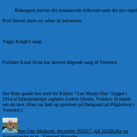
Biskoppen indvier det restaurerede kirkerum samt det nye orgel
Povl Stevns skrev ny salme til indvielsen:
Viggo Kragh’s sang:
Forfatter Knud Holst har skrevet følgende sang til Vrensted.
Det flotte gamle hus nord for Kirken “Ane Maries Hus” bygget i
1914 af kirketiendeejer sagfører Anders Olesen, Vodskov til minde
om sin mor. (Han var født og opvokset på Høngaard på Pilgårdsvej i
Vrensted.)
Forfatter
Udgivet
Kategorier
Jens Otto Madsen
6. december 2020
17. juli 2026
Kirke og
Sognepræster m.m.
,
Vrensted Historier