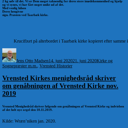
2 kg sølv til det. Vi er Dem meget taknemlig for deres store imødekommenhed og hjælp
og vi synes, vi har fået noget unikt ud af det.
Med venlig hilsen
Deres hengivne
sign. Præsten ved Taarbæk kirke.
Krucifixet på alterbordet i Taarbæk kirke kopieret efter samme 
Forfatter
Udgivet
Kategorier
Jens Otto Madsen
14. juni 2020
21. juni 2020
Kirke og
Sognepræster m.m.
,
Vrensted Historier
Vrensted Kirkes menighedsråd skriver
om genåbningen af Vrensted Kirke nov.
2019
Vrensted Menighedråd skriver følgende om genåbningen af Vrensted Kirke og indvielsen
af det helt nye orgel den 10.11.2019.
Kilde: Wræn’niken jan. 2020.