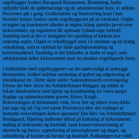
orgelbygger Anders Havgaard Rasmussen, Bramming, bedst
opfyldte både de spillemæssige og de arkitektoniske krav, vi stillede.
Processen gik i gang. Godkendelse og financiering kom i hus.
Herefter kunne Anders starte orgelbyggeriet på sit værksted. Orglet
er tegnet og konstrueret således at orglets klang spredes jævnt over
kirkerummet, og organisten får optimale lydmæssige forhold.
Samtidig med at der er mulighed for opstilling af kirkens kor
omkring orglet. Orglet er veludbygget med 14 stemmer og en fyldig
vokalklang, som er optimal for både gudstjenestebrug og
koncertopførsel. Samtidig er det lykkedes at skabe et orgel, som
arkitektonisk løfter kirkerummet med sin smukke englelignede form.
I forbindelse med orgelbyggeriet var det nødvendigt at ombygge
tårnrummet, hvilket indebar sænkning af gulvet og udgravning af
teknikkanal etc. Dette skete under Nationalmuseets overvågning.
Denne del blev styret fra Arkitektfirmaet Brøgger, og udført af
lokale håndværkere med hjælp og koordinering fra vores meget
dygtige og opmærksomme graver, Henry Kragh.
Renoveringen af tårnrummet viste, hvor flot og stilren vores kirke
kan tage sig ud. Og ved næste Provstesyn blev det vedtaget at
fortsætte renoveringen kirken igennem! Der blev via Arkitektfirmaet
Bundgaard, Hjørring indhentet tilbud på kalkning af kirkerummet,
maling af stolestader og knæfald, samt konservatorrensning af
altertavle og fresco, oppudsning af messingkroner og stager, og
udskiftning af hynder på bænke og knæfald. Kalkningen har voldt