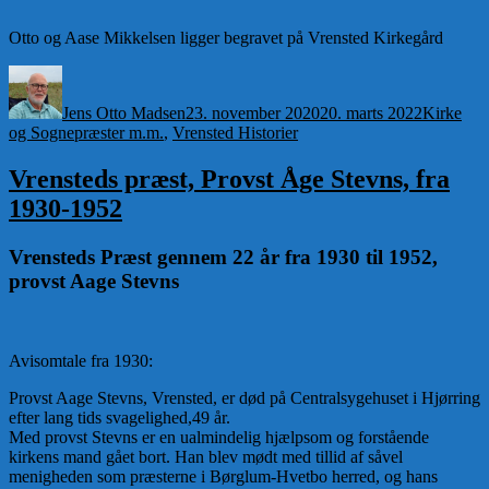
Otto og Aase Mikkelsen ligger begravet på Vrensted Kirkegård
Forfatter
Udgivet
Kategorie
Jens Otto Madsen
23. november 2020
20. marts 2022
Kirke
og Sognepræster m.m.
,
Vrensted Historier
Vrensteds præst, Provst Åge Stevns, fra
1930-1952
Vrensteds Præst gennem 22 år fra 1930 til 1952,
provst Aage Stevns
Avisomtale fra 1930:
Provst Aage Stevns, Vrensted, er død på Centralsygehuset i Hjørring
efter lang tids svagelighed,49 år.
Med provst Stevns er en ualmindelig hjælpsom og forstående
kirkens mand gået bort. Han blev mødt med tillid af såvel
menigheden som præsterne i Børglum-Hvetbo herred, og hans