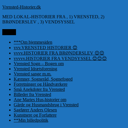
Videre
Vrensted-Historier.dk
til
MED LOKAL-HISTORIER FRA , 1) VRENSTED, 2)
indhold
BRØNDERSLEV , 3) VENDSYSSEL
Menu
***Om hjemmesiden
vvv.VRENSTED HISTORIER 😊
vvvv.HISTORIER FRA BRØNDERSLEV 😊😊
vvvvv.HISTORIER FRA VENDSYSSEL 😊😊😊
Vrensted Sogn – Bogen om
Vrensted Idrætsforening
Vrensted sange m.m.
Kæmner, Sogneråd, Sognefoged
Forretninger og Håndværkere
Små Anekdoter fra Vrensted
Billeder fra Vrensted
Ane Maries Hus-historier om
Gårde og Husmandsbrug i Vrensted
Sagfører Anders Olesen
Kunstnere og Forfattere
**Min billedpolitik