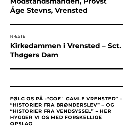
Modstandsmanden, Provst
Forrige
indlæg:
Åge Stevns, Vrensted
NÆSTE
Kirkedammen i Vrensted – Sct.
Næste
indlæg:
Thøgers Dam
FØLG OS PÅ -“GOE` GAMLE VRENSTED” –
“HISTORIER FRA BRØNDERSLEV” – OG
“HISTORIER FRA VENDSYSSEL” – HER
HYGGER VI OS MED FORSKELLIGE
OPSLAG