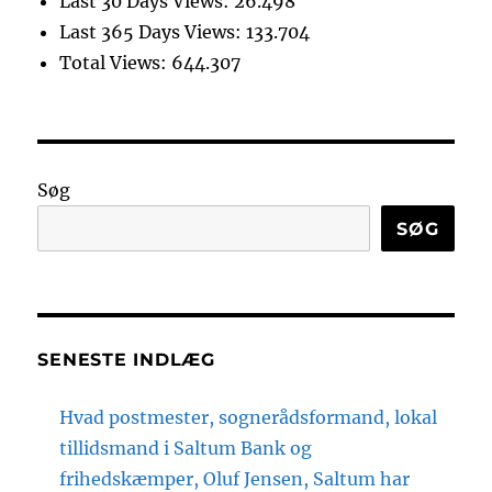
Last 30 Days Views:
26.498
Last 365 Days Views:
133.704
Total Views:
644.307
Søg
SØG
SENESTE INDLÆG
Hvad postmester, sognerådsformand, lokal
tillidsmand i Saltum Bank og
frihedskæmper, Oluf Jensen, Saltum har