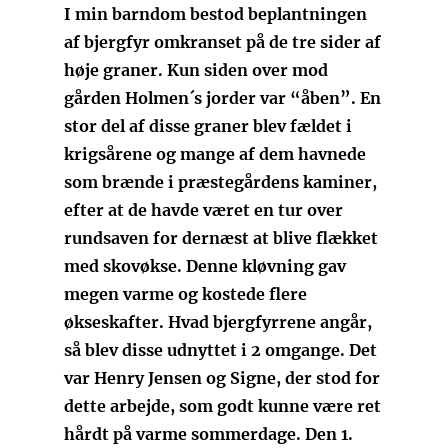
I min barndom bestod beplantningen
af bjergfyr omkranset på de tre sider af
høje graner. Kun siden over mod
gården Holmen´s jorder var “åben”. En
stor del af disse graner blev fældet i
krigsårene og mange af dem havnede
som brænde i præstegårdens kaminer,
efter at de havde været en tur over
rundsaven for dernæst at blive flækket
med skovøkse. Denne kløvning gav
megen varme og kostede flere
økseskafter. Hvad bjergfyrrene angår,
så blev disse udnyttet i 2 omgange. Det
var Henry Jensen og Signe, der stod for
dette arbejde, som godt kunne være ret
hårdt på varme sommerdage. Den 1.