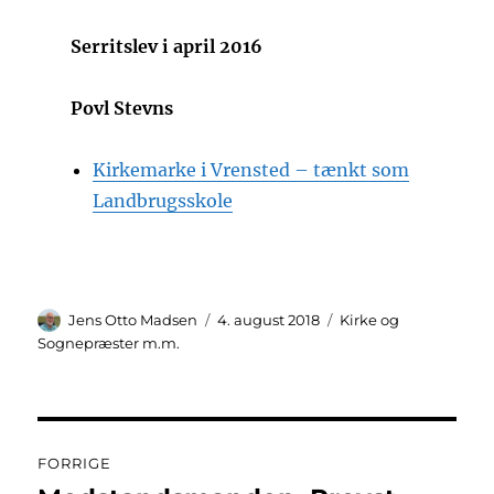
Serritslev i april 2016
Povl Stevns
Kirkemarke i Vrensted – tænkt som
Landbrugsskole
Forfatter
Udgivet
Kategorier
Jens Otto Madsen
4. august 2018
Kirke og
Sognepræster m.m.
Indlægsnavigation
FORRIGE