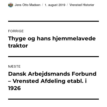
Forfatter
Udgivet
Kategorier
Jens Otto Madsen
1. august 2019
Vrensted Historier
Indlægsnavigation
FORRIGE
Thyge og hans hjemmelavede
Forrige
indlæg:
traktor
NÆSTE
Dansk Arbejdsmands Forbund
Næste
indlæg:
– Vrensted Afdeling etabl. i
1926