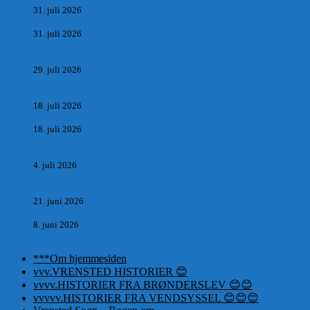
31. juli 2026
Manden med museet, der aldrig har åbent.
31. juli 2026
Skrædder Larsen fra Pandrup bliver skrædder i Paris og gifter
sig med mesters datter
29. juli 2026
DEN UTROLIGE HISTORIE OM SÆBYNITTEN, CARL
BAUDER.
18. juli 2026
Vrensted Kirke, Sct. Thøgersvej, Vrensted 9480 Løkken
18. juli 2026
Dagbog fra en rejse på vestkysten af Vendsyssel og Thy
1865. m.m.
4. juli 2026
Marvtræet under Vestenvinden – Rejsen fra Vordingborg til
Nørre Saltum
21. juni 2026
De taknemmeliges sprog
8. juni 2026
***Om hjemmesiden
vvv.VRENSTED HISTORIER 😊
vvvv.HISTORIER FRA BRØNDERSLEV 😊😊
vvvvv.HISTORIER FRA VENDSYSSEL 😊😊😊