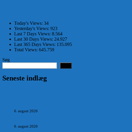
Today's Views:
34
Yesterday's Views:
923
Last 7 Days Views:
8.564
Last 30 Days Views:
24.927
Last 365 Days Views:
135.095
Total Views:
645.759
Søg
Søg
Seneste indlæg
Hvad postmester, sognerådsformand, lokal tillidsmand i
Saltum Bank og frihedskæmper, Oluf Jensen, Saltum har
fortalt:
6. august 2026
POSTMESTEREN, SOGNERÅDSFORMANDEN OG
BANKMANDEN OLUF JENSEN fra Saltum –
6. august 2026
Antik og Moderne, Ny antikvitetsforretning til Vrensted