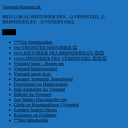
Videre
Vrensted-Historier.dk
til
MED LOKAL-HISTORIER FRA , 1) VRENSTED, 2)
indhold
BRØNDERSLEV , 3) VENDSYSSEL
Menu
***Om hjemmesiden
vvv.VRENSTED HISTORIER 😊
vvvv.HISTORIER FRA BRØNDERSLEV 😊😊
vvvvv.HISTORIER FRA VENDSYSSEL 😊😊😊
Vrensted Sogn – Bogen om
Vrensted Idrætsforening
Vrensted sange m.m.
Kæmner, Sogneråd, Sognefoged
Forretninger og Håndværkere
Små Anekdoter fra Vrensted
Billeder fra Vrensted
Ane Maries Hus-historier om
Gårde og Husmandsbrug i Vrensted
Sagfører Anders Olesen
Kunstnere og Forfattere
**Min billedpolitik