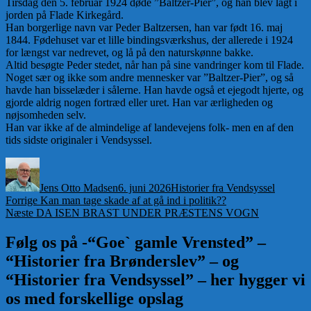
Tirsdag den 5. februar 1924 døde ”Baltzer-Pier”, og han blev lagt i
jorden på Flade Kirkegård.
Han borgerlige navn var Peder Baltzersen, han var født 16. maj
1844. Fødehuset var et lille bindingsværkshus, der allerede i 1924
for længst var nedrevet, og lå på den naturskønne bakke.
Altid besøgte Peder stedet, når han på sine vandringer kom til Flade.
Noget sær og ikke som andre mennesker var ”Baltzer-Pier”, og så
havde han bisselæder i sålerne. Han havde også et ejegodt hjerte, og
gjorde aldrig nogen fortræd eller uret. Han var ærligheden og
nøjsomheden selv.
Han var ikke af de almindelige af landevejens folk- men en af den
tids sidste originaler i Vendsyssel.
Forfatter
Udgivet
Kategorier
Jens Otto Madsen
6. juni 2026
Historier fra Vendsyssel
Indlægsnavigation
Forrige
Forrige
Kan man tage skade af at gå ind i politik??
Næste
indlæg:
Næste
DA ISEN BRAST UNDER PRÆSTENS VOGN
indlæg:
Følg os på -“Goe` gamle Vrensted” –
“Historier fra Brønderslev” – og
“Historier fra Vendsyssel” – her hygger vi
os med forskellige opslag