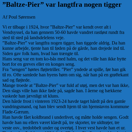
”Baltze-Pier” var langtfra nogen tigger
Af Poul Sørensen
Vi er tilbage i 1924, hvor ”Baltze-Pier” var kendt over alt i
Vendsyssel, da han gennem 50-60 havde vandret rastløst rundt fra
sted til sted på landsdelelens veje.
”Baltze-Pier” var langtfra nogen tigger, han tiggede aldrig. Da han
kunne arbejde, tjente han til føden på de gårde, han drejede ind til.
Siden gav folk ham, hvad han trængte til.
Hans seng var en tom ko-bås med halm, og det ville han ikke bytte
bort for en greves eller en konges seng.
Fra ”sengen” hørtes fløjtetriller. ”Pier” yndede at spille, før han gik
til ro. Ofte samlede han byens børn om sig, når han på en grøftekant
sad og fløjtede.
Mange troede at ”Baltze-Pier” var fuld af utøj, men det var han ikke,
Den slags ville han ikke føde på, sagde han. I åerne og bækkene
vaskede han jævnligt sit kluns.
Den hårde frost i vinteren 1923-24 havde taget hårdt på den gamle
vandringsmand, og han blev sendt hjem til sin hjemstavns kommune
Flade-Gærum.
Han havde fået koldbrand i underlivet, og måtte holde sengen. Godt
havde han nu ellers været klædt på, tre skjorter, tre uldtrøjer, tre
veste osv., tredobbelt under og overtøj. I hver vest havde han et ur.