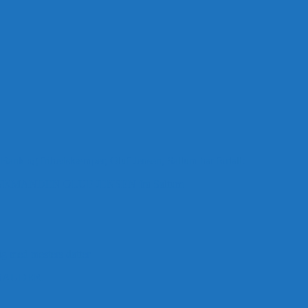
 Bank og frihedskæmper, Oluf Jensen, Saltum har fortalt:
ANDEN OLUF JENSEN fra Saltum –
ig med mesters datter
BAUDER.