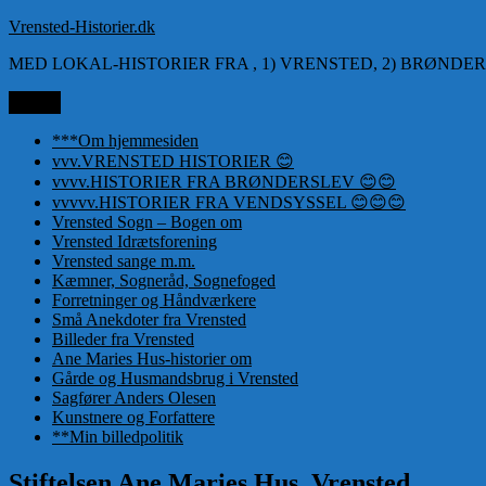
Videre
Vrensted-Historier.dk
til
MED LOKAL-HISTORIER FRA , 1) VRENSTED, 2) BRØNDER
indhold
Menu
***Om hjemmesiden
vvv.VRENSTED HISTORIER 😊
vvvv.HISTORIER FRA BRØNDERSLEV 😊😊
vvvvv.HISTORIER FRA VENDSYSSEL 😊😊😊
Vrensted Sogn – Bogen om
Vrensted Idrætsforening
Vrensted sange m.m.
Kæmner, Sogneråd, Sognefoged
Forretninger og Håndværkere
Små Anekdoter fra Vrensted
Billeder fra Vrensted
Ane Maries Hus-historier om
Gårde og Husmandsbrug i Vrensted
Sagfører Anders Olesen
Kunstnere og Forfattere
**Min billedpolitik
Stiftelsen Ane Maries Hus, Vrensted