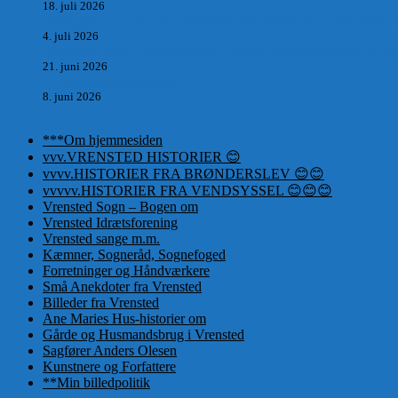
18. juli 2026
Dagbog fra en rejse på vestkysten af Vendsyssel og Thy 1865.
4. juli 2026
Marvtræet under Vestenvinden – Rejsen fra Vordingborg til Nø
21. juni 2026
De taknemmeliges sprog
8. juni 2026
***Om hjemmesiden
vvv.VRENSTED HISTORIER 😊
vvvv.HISTORIER FRA BRØNDERSLEV 😊😊
vvvvv.HISTORIER FRA VENDSYSSEL 😊😊😊
Vrensted Sogn – Bogen om
Vrensted Idrætsforening
Vrensted sange m.m.
Kæmner, Sogneråd, Sognefoged
Forretninger og Håndværkere
Små Anekdoter fra Vrensted
Billeder fra Vrensted
Ane Maries Hus-historier om
Gårde og Husmandsbrug i Vrensted
Sagfører Anders Olesen
Kunstnere og Forfattere
**Min billedpolitik