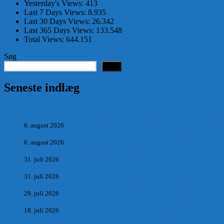
Yesterday's Views:
413
Last 7 Days Views:
8.935
Last 30 Days Views:
26.342
Last 365 Days Views:
133.548
Total Views:
644.151
Søg
Søg
Seneste indlæg
Hvad postmester, sognerådsformand, lokal tillidsmand i Saltum
6. august 2026
POSTMESTEREN, SOGNERÅDSFORMANDEN OG BANKM
6. august 2026
Antik og Moderne, Ny antikvitetsforretning til Vrensted
31. juli 2026
Manden med museet, der aldrig har åbent.
31. juli 2026
Skrædder Larsen fra Pandrup bliver skrædder i Paris og gifter s
29. juli 2026
DEN UTROLIGE HISTORIE OM SÆBYNITTEN, CARL 
18. juli 2026
Vrensted Kirke, Sct. Thøgersvej, Vrensted 9480 Løkken