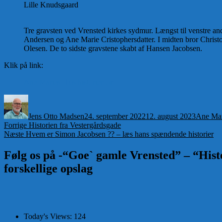
Lille Knudsgaard
Tre gravsten ved Vrensted kirkes sydmur. Længst til venstre an
Andersen og Ane Marie Cristophersdatter. I midten bror Christo
Olesen. De to sidste gravstene skabt af Hansen Jacobsen.
Klik på link:
Ane Maries Hus-historier om
Forfatter
Udgivet
Kategori
Jens Otto Madsen
24. september 2022
12. august 2023
Ane Mari
Indlægsnavigation
Forrige
Forrige
Historien fra Vestergårdsgade
Næste
indlæg:
Næste
Hvem er Simon Jacobsen ?? – læs hans spændende historier
indlæg:
Følg os på -“Goe` gamle Vrensted” – “Histo
forskellige opslag
Today's Views:
124