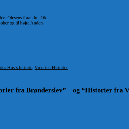
ders Olesens forældre, Ole
pher og til højre Anders
er
es Hus`s historie
,
Vrensted Historier
rier fra Brønderslev” – og “Historier fra V