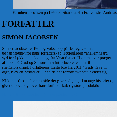
Familien Jacobsen på Løkken Strand 2015 Fra venstre Andrea
FORFATTER
SIMON JACOBSEN
Simon Jacobsen er født og vokset op på den egn, som er
udgangspunkt for hans forfatterskab. Fødegården “Mellemgaard”
syd for Løkken, lå ikke langt fra Vesterhavet. Hjemmet var præget
af troen på Gud og Simons mor introducerede ham til
slægtsforskning. Forfatterens første bog fra 2011 “Guds gave til
dig”, blev en bestseller. Siden da har forfatterskabet udviklet sig.
Klik ind på hans hjemmeside der giver adgang til mange historier og
giver en oversigt over hans forfatterskab og store produktion.
Home • Simon Jacobsen (simon-jacobsen.dk)