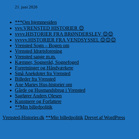
Nørre Saltum
21. juni 2026
***Om hjemmesiden
vvv.VRENSTED HISTORIER 😊
vvvv.HISTORIER FRA BRØNDERSLEV 😊😊
vvvvv.HISTORIER FRA VENDSYSSEL 😊😊😊
Vrensted Sogn – Bogen om
Vrensted Idrætsforening
Vrensted sange m.m.
Kæmner, Sogneråd, Sognefoged
Forretninger og Håndværkere
Små Anekdoter fra Vrensted
Billeder fra Vrensted
Ane Maries Hus-historier om
Gårde og Husmandsbrug i Vrensted
Sagfører Anders Olesen
Kunstnere og Forfattere
**Min billedpolitik
Vrensted-Historier.dk
**Min billedpolitik
Drevet af WordPress