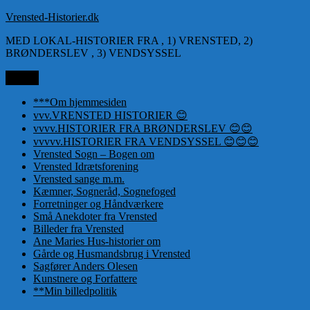
Videre
Vrensted-Historier.dk
til
MED LOKAL-HISTORIER FRA , 1) VRENSTED, 2)
indhold
BRØNDERSLEV , 3) VENDSYSSEL
Menu
***Om hjemmesiden
vvv.VRENSTED HISTORIER 😊
vvvv.HISTORIER FRA BRØNDERSLEV 😊😊
vvvvv.HISTORIER FRA VENDSYSSEL 😊😊😊
Vrensted Sogn – Bogen om
Vrensted Idrætsforening
Vrensted sange m.m.
Kæmner, Sogneråd, Sognefoged
Forretninger og Håndværkere
Små Anekdoter fra Vrensted
Billeder fra Vrensted
Ane Maries Hus-historier om
Gårde og Husmandsbrug i Vrensted
Sagfører Anders Olesen
Kunstnere og Forfattere
**Min billedpolitik