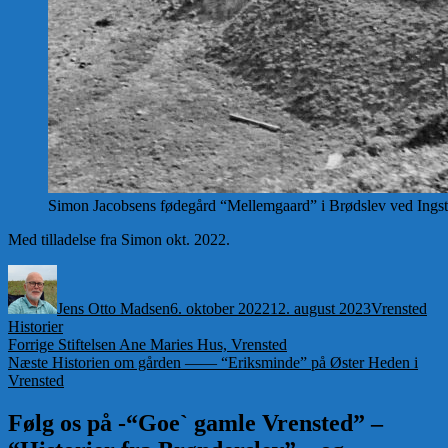
Simon Jacobsens fødegård “Mellemgaard” i Brødslev ved Ingst
Med tilladelse fra Simon okt. 2022.
Forfatter
Udgivet
Kategorier
Jens Otto Madsen
6. oktober 2022
12. august 2023
Vrensted
Historier
Indlægsnavigation
Forrige
Forrige
Stiftelsen Ane Maries Hus, Vrensted
Næste
indlæg:
Næste
Historien om gården —— “Eriksminde” på Øster Heden i
indlæg:
Vrensted
Følg os på -“Goe` gamle Vrensted” –