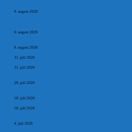
postmester i Saltum, Oluf Jensen som var sognerådsformand i
16 år Saltum-Hune Kommune
9. august 2026
Hvad postmester, sognerådsformand, lokal tillidsmand i
Saltum Bank og frihedskæmper, Oluf Jensen, Saltum har
fortalt:
6. august 2026
POSTMESTEREN, SOGNERÅDSFORMANDEN OG
BANKMANDEN OLUF JENSEN fra Saltum –
6. august 2026
Antik og Moderne, Ny antikvitetsforretning til Vrensted
31. juli 2026
Manden med museet, der aldrig har åbent.
31. juli 2026
Skrædder Larsen fra Pandrup bliver skrædder i Paris og gifter
sig med mesters datter
29. juli 2026
DEN UTROLIGE HISTORIE OM SÆBYNITTEN, CARL
BAUDER.
18. juli 2026
Vrensted Kirke, Sct. Thøgersvej, Vrensted 9480 Løkken
18. juli 2026
Dagbog fra en rejse på vestkysten af Vendsyssel og Thy
1865. m.m.
4. juli 2026
Marvtræet under Vestenvinden – Rejsen fra Vordingborg til