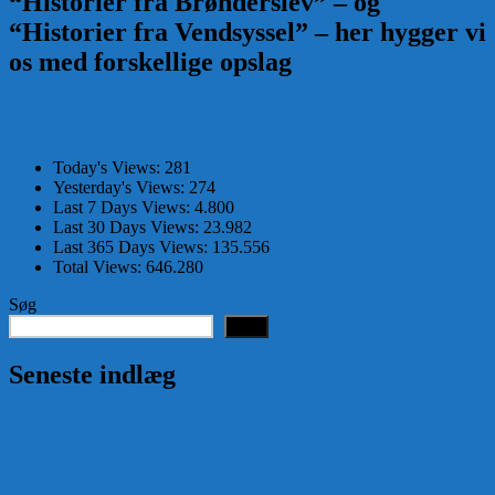
“Historier fra Brønderslev” – og
“Historier fra Vendsyssel” – her hygger vi
os med forskellige opslag
Today's Views:
281
Yesterday's Views:
274
Last 7 Days Views:
4.800
Last 30 Days Views:
23.982
Last 365 Days Views:
135.556
Total Views:
646.280
Søg
Søg
Seneste indlæg
Magisterens Hjørne – Fortællingen om en Saltum dreng der
tager studentereksamen og senere kommer på Polyteknisk
læreanstalt i København i 1921. Han er bror til tidligere