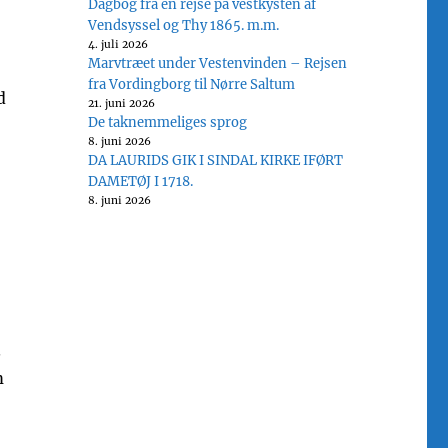
Dagbog fra en rejse på vestkysten af
Vendsyssel og Thy 1865. m.m.
4. juli 2026
Marvtræet under Vestenvinden – Rejsen
fra Vordingborg til Nørre Saltum
d
21. juni 2026
De taknemmeliges sprog
8. juni 2026
DA LAURIDS GIK I SINDAL KIRKE IFØRT
DAMETØJ I 1718.
8. juni 2026
.
m