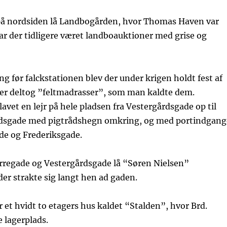
å nordsiden lå Landbogården, hvor Thomas Haven var
ar der tidligere været landboauktioner med grise og
ng før falckstationen blev der under krigen holdt fest af
der deltog ”feltmadrasser”, som man kaldte dem.
avet en lejr på hele pladsen fra Vestergårdsgade op til
sgade med pigtrådshegn omkring, og med portindgang
e og Frederiksgade.
ørregade og Vestergårdsgade lå “Søren Nielsen”
er strakte sig langt hen ad gaden.
 et hvidt to etagers hus kaldet “Stalden”, hvor Brd.
 lagerplads.