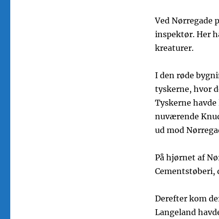
Ved Nørregade p
inspektør. Her h
kreaturer.
I den røde bygni
tyskerne, hvor 
Tyskerne havde l
nuværende Knud
ud mod Nørregad
På hjørnet af N
Cementstøberi, d
Derefter kom der
Langeland havde