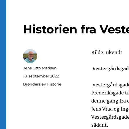
Historien fra Ves
Kilde: ukendt
Forfatter
Jens Otto Madsen
Vestergårdsgad
Udgivet
18. september 2022
Kategorier
Brønderslev Historie
Vestergårdsgade
Frederiksgade ti
denne gang fra om
Jens Vraa og Ing
Vestergårdsgade
sådant.