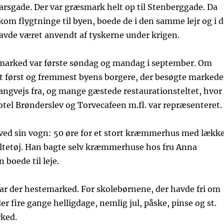
arsgade. Der var græsmark helt op til Stenberggade. Da
 kom flygtninge til byen, boede de i den samme lejr og i 
avde været anvendt af tyskerne under krigen.
 marked var første søndag og mandag i september. Om
t først og fremmest byens borgere, der besøgte markede
langvejs fra, og mange gæstede restaurationsteltet, hvor
tel Brønderslev og Torvecafeen m.fl. var repræsenteret.
 ved sin vogn: 50 øre for et stort kræmmerhus med lækk
ltetøj. Han bagte selv kræmmerhuse hos fru Anna
boede til leje.
 der hestemarked. For skolebørnene, der havde fri om
r fire gange helligdage, nemlig jul, påske, pinse og st.
ked.