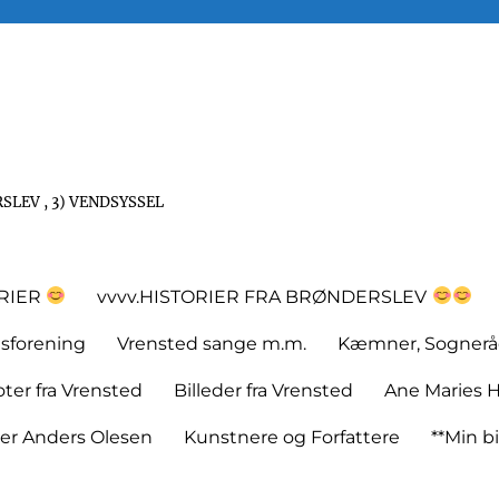
SLEV , 3) VENDSYSSEL
ORIER
vvvv.HISTORIER FRA BRØNDERSLEV
tsforening
Vrensted sange m.m.
Kæmner, Sognerå
er fra Vrensted
Billeder fra Vrensted
Ane Maries H
rer Anders Olesen
Kunstnere og Forfattere
**Min bi