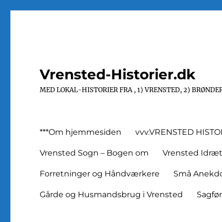
Vrensted-Historier.dk
MED LOKAL-HISTORIER FRA , 1) VRENSTED, 2) BRØNDER
***Om hjemmesiden
vvv.VRENSTED HIST
Vrensted Sogn – Bogen om
Vrensted Idræ
Forretninger og Håndværkere
Små Anekdot
Gårde og Husmandsbrug i Vrensted
Sagfø