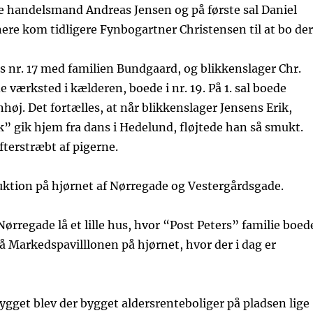
de handelsmand Andreas Jensen og på første sal Daniel
ere kom tidligere Fynbogartner Christensen til at bo der
 nr. 17 med familien Bundgaard, og blikkenslager Chr.
e værksted i kælderen, boede i nr. 19. På 1. sal boede
nhøj. Det fortælles, at når blikkenslager Jensens Erik,
k” gik hjem fra dans i Hedelund, fløjtede han så smukt.
terstræbt af pigerne.
uktion på hjørnet af Nørregade og Vestergårdsgade.
ørregade lå et lille hus, hvor “Post Peters” familie boed
 lå Markedspavilllonen på hjørnet, hvor der i dag er
bygget blev der bygget aldersrenteboliger på pladsen lige