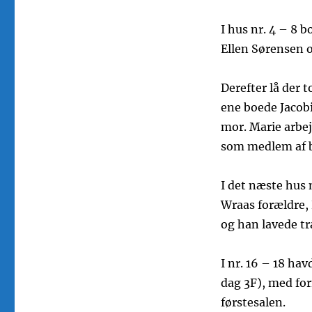
I hus nr. 4 – 8 
Ellen Sørensen 
Derefter lå der 
ene boede Jacobi
mor. Marie arbe
som medlem af b
I det næste hus n
Wraas forældre, 
og han lavede t
I nr. 16 – 18 ha
dag 3F), med fo
førstesalen.