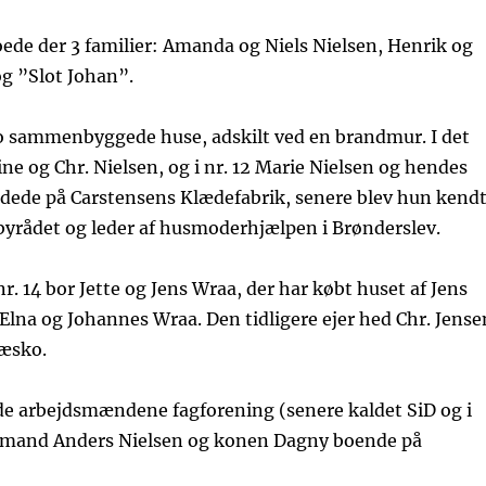
boede der 3 familier: Amanda og Niels Nielsen, Henrik og
og ”Slot Johan”.
to sammenbyggede huse, adskilt ved en brandmur. I det
ne og Chr. Nielsen, og i nr. 12 Marie Nielsen og hendes
jdede på Carstensens Klædefabrik, senere blev hun kend
yrådet og leder af husmoderhjælpen i Brønderslev.
r. 14 bor Jette og Jens Wraa, der har købt huset af Jens
Elna og Johannes Wraa. Den tidligere ejer hed Chr. Jense
ræsko.
vde arbejdsmændene fagforening (senere kaldet SiD og i
rmand Anders Nielsen og konen Dagny boende på