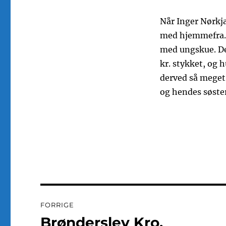
Når Inger Nørkjæ
med hjemmefra. 
med ungskue. De
kr. stykket, og 
derved så meget,
og hendes søster
Indlægsnavigation
FORRIGE
Brønderslev Kro.
Forrige