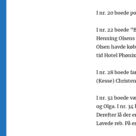
I nr. 20 boede p
I nr. 22 boede 
Henning Olsens b
Olsen havde køb
tid Hotel Phønix
I nr. 28 boede f
(Kesse) Christe
I nr. 32 boede v
og Olga. I nr. 
Derefter lå der
Lavede reb. På 