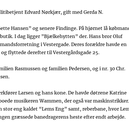
olitibetjent Edvard Nørkjær, gift med Gerda N.
”Bette Hansen” og senere Findinge. På hjørnet lå købman
utik. I dag ligger ”Bjælkehytten” der. Hans bror Oluf
mandsforretning i Vestergade. Deres forældre havde en
 og flyttede derefter til Vestergårdsgade 25.
amilien Rasmussen og familien Pedersen, og i nr. 30 Chr.
nsen.
ærkfører Larsen og hans kone. De havde døtrene Katrine
34 boede musikeren Wammen, der også var maskinstrikker
 en stor eng kaldet “Lems Eng” samt, reberbane, hvor Le
engen græssede banedragerens heste efter endt arbejde.