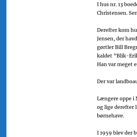
I hus nr. 13 boe
Christensen. Sen
Derefter kom hus
Jensen, der havd
gørtler Bill Breg
kaldet ”Blik-Eri
Han var meget ef
Der var landboa
Længere oppe i N
og lige derefter
børnehave.
I 1959 blev der 