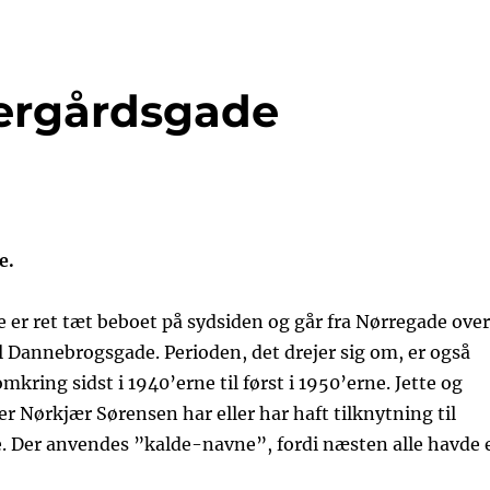
tergårdsgade
e.
 er ret tæt beboet på sydsiden og går fra Nørregade over
l Dannebrogsgade. Perioden, det drejer sig om, er også
kring sidst i 1940’erne til først i 1950’erne. Jette og
er Nørkjær Sørensen har eller har haft tilknytning til
. Der anvendes ”kalde-navne”, fordi næsten alle havde 