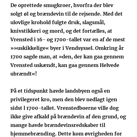
De oprettede smugkroer, hvorfra der blev
solgt øl og brændevin til de rejsende. Med det
ulovlige krohold fulgte druk, slagsmål,
knivstikkeri og mord, og det fortælles, at
Vrensted i 16- og 1700-tallet var en af de mest
»»uskikkelige« byer i Vendsyssel. Omkring år
1700 sagde man, at »den, der kan gaa gennem
Vrensted uskændt, kan gaa gennem Helvede
ubrændt«!
På et tidspunkt havde landsbyen også en
privilegeret kro, men den blev nedlagt igen
sidst l 1700-tallet. Vrenstedboerne ville dog
ikke give afkald på brændevin af den grund, og
mange havde brændevinsredskaber til
hjemmebrænding. Dette kom øvrigheden for