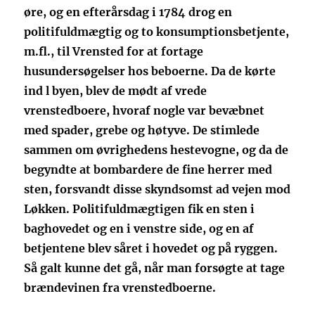
øre, og en efterårsdag i 1784 drog en
politifuldmægtig og to konsumptionsbetjente,
m.fl., til Vrensted for at fortage
husundersøgelser hos beboerne. Da de kørte
ind l byen, blev de mødt af vrede
vrenstedboere, hvoraf nogle var bevæbnet
med spader, grebe og høtyve. De stimlede
sammen om øvrighedens hestevogne, og da de
begyndte at bombardere de fine herrer med
sten, forsvandt disse skyndsomst ad vejen mod
Løkken. Politifuldmægtigen fik en sten i
baghovedet og en i venstre side, og en af
betjentene blev såret i hovedet og på ryggen.
Så galt kunne det gå, når man forsøgte at tage
brændevinen fra vrenstedboerne.