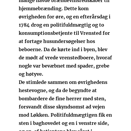
mange havde brændevinsredskaber til
hjemmebrænding. Dette kom
øvrigheden for øre, og en efterårsdag i
1784 drog en politifuldmægtig og to
konsumptionsbetjente til Vrensted for
at fortage husundersøgelser hos
beboerne. Da de kørte ind i byen, blev
de mødt af vrede vrenstedboere, hvoraf
nogle var bevæbnet med spader, grebe
og høtyve.
De stimlede sammen om øvrighedens
hestevogne, og da de begyndte at
bombardere de fine herrer med sten,
forsvandt disse skyndsomst ad vejen
mod Løkken. Politifuldmægtigen fik en
sten i baghovedet og en i venstre side,