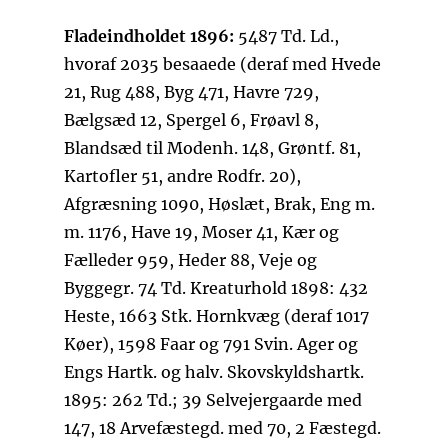
Fladeindholdet 1896:
5487 Td. Ld.,
hvoraf 2035 besaaede (deraf med Hvede
21, Rug 488, Byg 471, Havre 729,
Bælgsæd 12, Spergel 6, Frøavl 8,
Blandsæd til Modenh. 148, Grøntf. 81,
Kartofler 51, andre Rodfr. 20),
Afgræsning 1090, Høslæt, Brak, Eng m.
m. 1176, Have 19, Moser 41, Kær og
Fælleder 959, Heder 88, Veje og
Byggegr. 74 Td. Kreaturhold 1898: 432
Heste, 1663 Stk. Hornkvæg (deraf 1017
Køer), 1598 Faar og 791 Svin. Ager og
Engs Hartk. og halv. Skovskyldshartk.
1895: 262 Td.; 39 Selvejergaarde med
147, 18 Arvefæstegd. med 70, 2 Fæstegd.