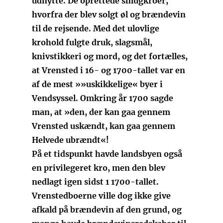
udnytte. De oprettede smugkroer,
hvorfra der blev solgt øl og brændevin
til de rejsende. Med det ulovlige
krohold fulgte druk, slagsmål,
knivstikkeri og mord, og det fortælles,
at Vrensted i 16- og 1700-tallet var en
af de mest »»uskikkelige« byer i
Vendsyssel. Omkring år 1700 sagde
man, at »den, der kan gaa gennem
Vrensted uskændt, kan gaa gennem
Helvede ubrændt«!
På et tidspunkt havde landsbyen også
en privilegeret kro, men den blev
nedlagt igen sidst 1 1700-tallet.
Vrenstedboerne ville dog ikke give
afkald på brændevin af den grund, og