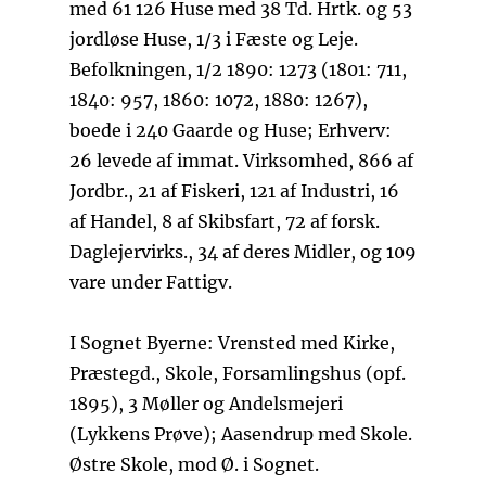
med 61 126 Huse med 38 Td. Hrtk. og 53
jordløse Huse, 1/3 i Fæste og Leje.
Befolkningen, 1/2 1890: 1273 (1801: 711,
1840: 957, 1860: 1072, 1880: 1267),
boede i 240 Gaarde og Huse; Erhverv:
26 levede af immat. Virksomhed, 866 af
Jordbr., 21 af Fiskeri, 121 af Industri, 16
af Handel, 8 af Skibsfart, 72 af forsk.
Daglejervirks., 34 af deres Midler, og 109
vare under Fattigv.
I Sognet Byerne: Vrensted med Kirke,
Præstegd., Skole, Forsamlingshus (opf.
1895), 3 Møller og Andelsmejeri
(Lykkens Prøve); Aasendrup med Skole.
Østre Skole, mod Ø. i Sognet.