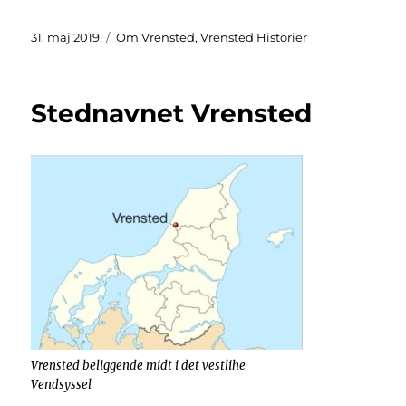
Udgivet
Kategorier
31. maj 2019
Om Vrensted
,
Vrensted Historier
Stednavnet Vrensted
Vrensted beliggende midt i det vestlihe
Vendsyssel