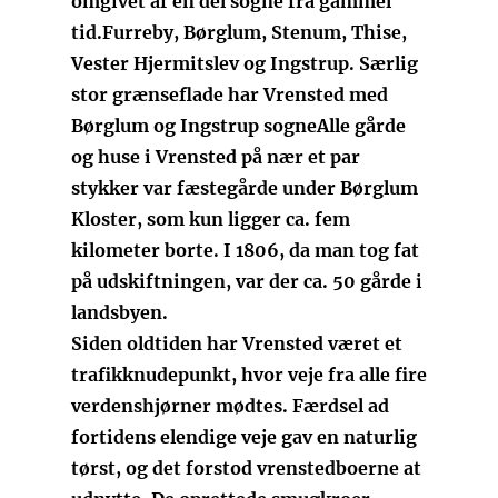
omgivet af en del sogne fra gammel
tid.
Furreby, Børglum, Stenum, Thise,
Vester Hjermitslev og Ingstrup. Særlig
stor grænseflade har Vrensted med
Børglum og Ingstrup sogne
Alle gårde
og huse i Vrensted på nær et par
stykker var fæstegårde under Børglum
Kloster, som kun ligger ca. fem
kilometer borte. I 1806, da man tog fat
på udskiftningen, var der ca. 50 gårde i
landsbyen.
Siden oldtiden har Vrensted været et
trafikknudepunkt, hvor veje fra alle fire
verdenshjørner mødtes. Færdsel ad
fortidens elendige veje gav en naturlig
tørst, og det forstod vrenstedboerne at