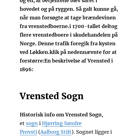
og en, af betjentene blev såret i
hovedet og på ryggen. Så galt kunne gå,
når man forsøgte at tage brændevinen
fra vrenstedboerne.
i 1700-tallet deltog
flere vrenstedboere i skudehandelen på
Norge. Denne trafik foregik fra kysten
ved Løkken.
klik på nedennævnte for at
forstørre:
En beskrivelse af Vrensted i
1896:
Vrensted Sogn
Historisk info om Vrensted Sogn
,
et
sogn
i
Hjørring Søndre
Provsti
(
Aalborg Stift
). Sognet ligger i