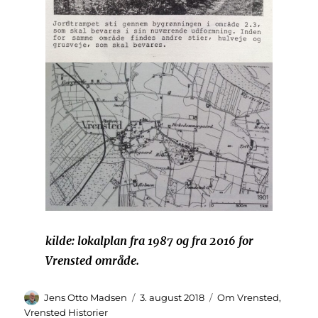
kilde: lokalplan fra 1987 og fra 2016 for
Vrensted område.
Forfatter
Udgivet
Kategorier
Jens Otto Madsen
3. august 2018
Om Vrensted
,
Vrensted Historier