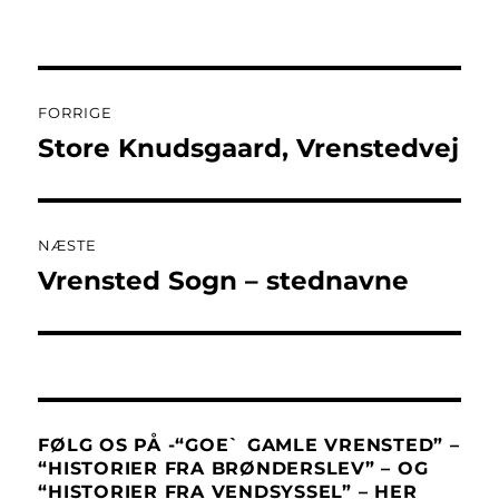
Indlægsnavigation
FORRIGE
Store Knudsgaard, Vrenstedvej
Forrige
indlæg:
NÆSTE
Vrensted Sogn – stednavne
Næste
indlæg:
FØLG OS PÅ -“GOE` GAMLE VRENSTED” –
“HISTORIER FRA BRØNDERSLEV” – OG
“HISTORIER FRA VENDSYSSEL” – HER