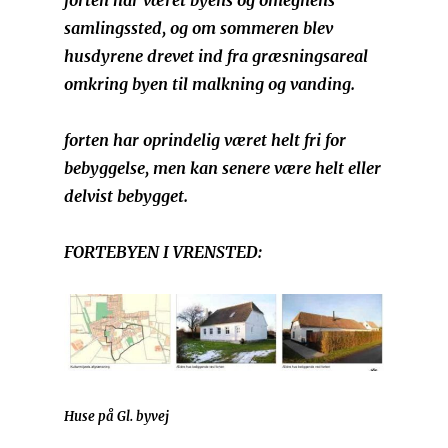
forten har været byens og omegnens
samlingssted, og om sommeren blev
husdyrene drevet ind fra græsningsareal
omkring byen til malkning og vanding.
forten har oprindelig været helt fri for
bebyggelse, men kan senere være helt eller
delvist bebygget.
FORTEBYEN I VRENSTED:
Huse på Gl. byvej