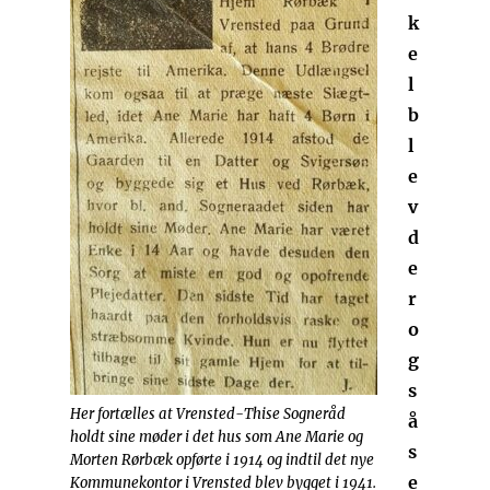
k
e
l
b
l
e
v
d
e
r
o
g
s
Her fortælles at Vrensted-Thise Sogneråd
å
holdt sine møder i det hus som Ane Marie og
s
Morten Rørbæk opførte i 1914 og indtil det nye
e
Kommunekontor i Vrensted blev bygget i 1941.