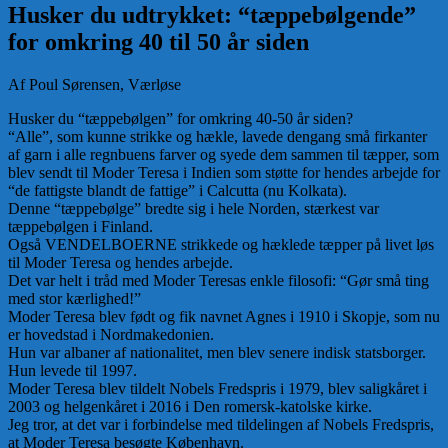
Husker du udtrykket: “tæppebølgende”
for omkring 40 til 50 år siden
Af Poul Sørensen, Værløse
Husker du “tæppebølgen” for omkring 40-50 år siden?
“Alle”, som kunne strikke og hækle, lavede dengang små firkanter
af garn i alle regnbuens farver og syede dem sammen til tæpper, som
blev sendt til Moder Teresa i Indien som støtte for hendes arbejde for
“de fattigste blandt de fattige” i Calcutta (nu Kolkata).
Denne “tæppebølge” bredte sig i hele Norden, stærkest var
tæppebølgen i Finland.
Også VENDELBOERNE strikkede og hæklede tæpper på livet løs
til Moder Teresa og hendes arbejde.
Det var helt i tråd med Moder Teresas enkle filosofi: “Gør små ting
med stor kærlighed!”
Moder Teresa blev født og fik navnet Agnes i 1910 i Skopje, som nu
er hovedstad i Nordmakedonien.
Hun var albaner af nationalitet, men blev senere indisk statsborger.
Hun levede til 1997.
Moder Teresa blev tildelt Nobels Fredspris i 1979, blev saligkåret i
2003 og helgenkåret i 2016 i Den romersk-katolske kirke.
Jeg tror, at det var i forbindelse med tildelingen af Nobels Fredspris,
at Moder Teresa besøgte København.