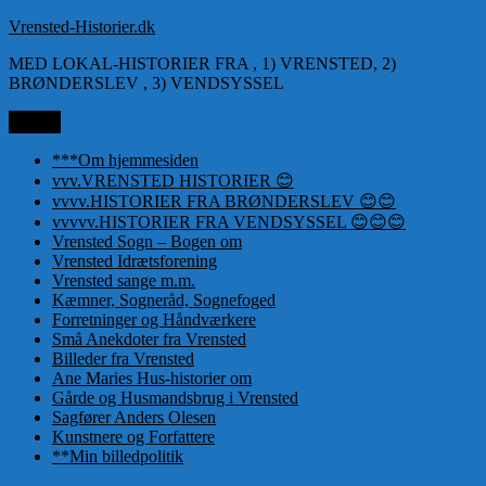
Videre
Vrensted-Historier.dk
til
MED LOKAL-HISTORIER FRA , 1) VRENSTED, 2)
indhold
BRØNDERSLEV , 3) VENDSYSSEL
Menu
***Om hjemmesiden
vvv.VRENSTED HISTORIER 😊
vvvv.HISTORIER FRA BRØNDERSLEV 😊😊
vvvvv.HISTORIER FRA VENDSYSSEL 😊😊😊
Vrensted Sogn – Bogen om
Vrensted Idrætsforening
Vrensted sange m.m.
Kæmner, Sogneråd, Sognefoged
Forretninger og Håndværkere
Små Anekdoter fra Vrensted
Billeder fra Vrensted
Ane Maries Hus-historier om
Gårde og Husmandsbrug i Vrensted
Sagfører Anders Olesen
Kunstnere og Forfattere
**Min billedpolitik