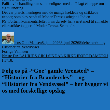
Palliativ behandling kan sammenlignes med at få lagt et tæppe om
sig til lindring.
Det var præcis meningen med de mange hæklede og strikkede
tæpper, som blev sendt til Moder Teresas arbejde i Indien.
PS: Fortæl i kommentarfeltet, hvis du selv har været med til at hækle
eller strikke tæpper til Moder Teresa. Se mindre
Forfatter
Udgivet
Format
Ka
Jens Otto Madsen
8. juni 2026
8. juni 2026
Sidebemærkning
Historier fra Vendsyssel
Indlægsnavigation
Forrige
Forrige
Valmuen
Næste
indlæg:
Næste
DA LAURIDS GIK I SINDAL KIRKE IFØRT DAMETØJ
indlæg:
I 1718.
Følg os på -“Goe` gamle Vrensted” –
“Historier fra Brønderslev” – og
“Historier fra Vendsyssel” – her hygger vi
os med forskellige opslag