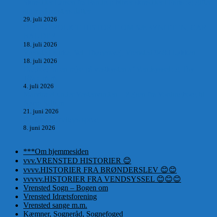
Skrædder Larsen fra Pandrup bliver skrædder i Paris og gifter
sig med mesters datter
29. juli 2026
DEN UTROLIGE HISTORIE OM SÆBYNITTEN, CARL
BAUDER.
18. juli 2026
Vrensted Kirke, Sct. Thøgersvej, Vrensted 9480 Løkken
18. juli 2026
Dagbog fra en rejse på vestkysten af Vendsyssel og Thy
1865. m.m.
4. juli 2026
Marvtræet under Vestenvinden – Rejsen fra Vordingborg til
Nørre Saltum
21. juni 2026
De taknemmeliges sprog
8. juni 2026
***Om hjemmesiden
vvv.VRENSTED HISTORIER 😊
vvvv.HISTORIER FRA BRØNDERSLEV 😊😊
vvvvv.HISTORIER FRA VENDSYSSEL 😊😊😊
Vrensted Sogn – Bogen om
Vrensted Idrætsforening
Vrensted sange m.m.
Kæmner, Sogneråd, Sognefoged