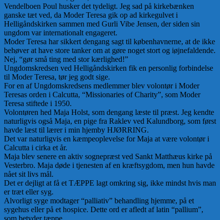
Vendelboen Poul husker det tydeligt. Jeg sad på kirkebænken
ganske tæt ved, da Moder Teresa gik op ad kirkegulvet i
Helligåndskirken sammen med Gurli Vibe Jensen, der siden sin
ungdom var internationalt engageret.
Moder Teresa har sikkert dengang sagt til københavnerne, at de ikke
behøver at have store tanker om at gøre noget stort og iøjnefaldende.
Nej, “gør små ting med stor kærlighed!”
Ungdomskredsen ved Helligåndskirken fik en personlig forbindelse
til Moder Teresa, tør jeg godt sige.
For en af Ungdomskredsens medlemmer blev volontør i Moder
Teresas orden i Calcutta, “Missionaries of Charity”, som Moder
Teresa stiftede i 1950.
Volontøren hed Maja Holst, som dengang læste til præst. Jeg kendte
naturligvis også Maja, en pige fra Raklev ved Kalundborg, som først
havde læst til lærer i min hjemby HJØRRING.
Det var naturligvis en kæmpeoplevelse for Maja at være volontør i
Calcutta i cirka et år.
Maja blev senere en aktiv sognepræst ved Sankt Matthæus kirke på
Vesterbro. Maja døde i tjenesten af en kræftsygdom, men hun havde
nået sit livs mål.
Det er dejligt at få et TÆPPE lagt omkring sig, ikke mindst hvis man
er træt eller syg.
Alvorligt syge modtager “palliativ” behandling hjemme, på et
sygehus eller på et hospice. Dette ord er afledt af latin “pallium”,
som betyder tæppe.