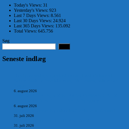
Today's Views:
31
Yesterday's Views:
923
Last 7 Days Views:
8.561
Last 30 Days Views:
24.924
Last 365 Days Views:
135.092
Total Views:
645.756
Søg
Søg
Seneste indlæg
Hvad postmester, sognerådsformand, lokal tillidsmand i
Saltum Bank og frihedskæmper, Oluf Jensen, Saltum har
fortalt:
6. august 2026
POSTMESTEREN, SOGNERÅDSFORMANDEN OG
BANKMANDEN OLUF JENSEN fra Saltum –
6. august 2026
Antik og Moderne, Ny antikvitetsforretning til Vrensted
31. juli 2026
Manden med museet, der aldrig har åbent.
31. juli 2026