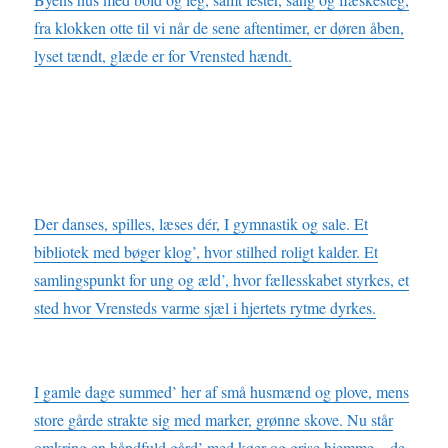
fra klokken otte til vi når de sene aftentimer, er døren åben,
lyset tændt, glæde er for Vrensted hændt.
Der danses, spilles, læses dér, I gymnastik og sale. Et
bibliotek med bøger klog’, hvor stilhed roligt kalder. Et
samlingspunkt for ung og æld’, hvor fællesskabet styrkes, et
sted hvor Vrensteds varme sjæl i hjertets rytme dyrkes.
I gamle dage summed’ her af små husmænd og plove, mens
store gårde strakte sig med marker, grønne skove. Nu står
omkring en håndfuld gård’ med køer og grise hjemme – de