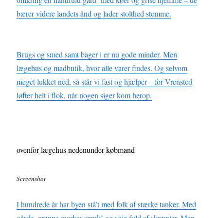
bærer videre landets ånd og lader stolthed stemme.
Brugs og smed samt bager i er nu gode minder. Men
lægehus og madbutik, hvor alle varer findes. Og selvom
meget lukket ned, så står vi fast og hjælper – for Vrensted
løfter helt i flok, når nogen siger kom herop.
ovenfor lægehus nedenunder købmand
Screenshot
I hundrede år har byen stå’t med folk af stærke tanker. Med
gårde, grønne marker smuk’ og veje fuld af skrænter. Men