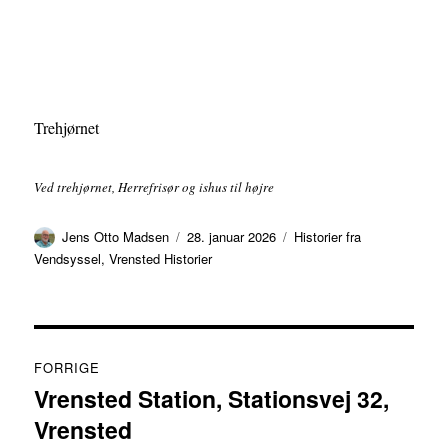
Trehjørnet
Ved trehjørnet, Herrefrisør og ishus til højre
Forfatter
Udgivet
Kategorier
Jens Otto Madsen
28. januar 2026
Historier fra
Vendsyssel
,
Vrensted Historier
Indlægsnavigation
FORRIGE
Vrensted Station, Stationsvej 32,
Forrige
Vrensted
indlæg: