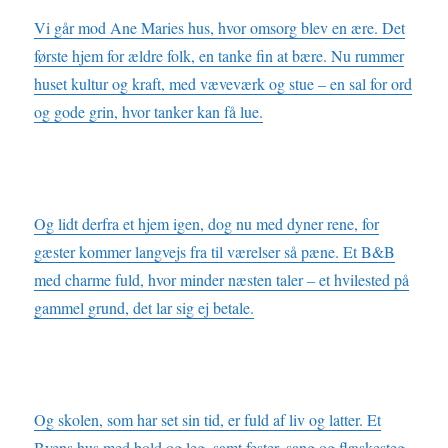
Vi går mod Ane Maries hus, hvor omsorg blev en ære. Det
første hjem for ældre folk, en tanke fin at bære. Nu rummer
huset kultur og kraft, med væveværk og stue – en sal for ord
og gode grin, hvor tanker kan få lue.
Og lidt derfra et hjem igen, dog nu med dyner rene, for
gæster kommer langvejs fra til værelser så pæne. Et B&B
med charme fuld, hvor minder næsten taler – et hvilested på
gammel grund, det lar sig ej betale.
Og skolen, som har set sin tid, er fuld af liv og latter. Et
Byens hus med bold og leg, samt fester, sang og flæskesteg,