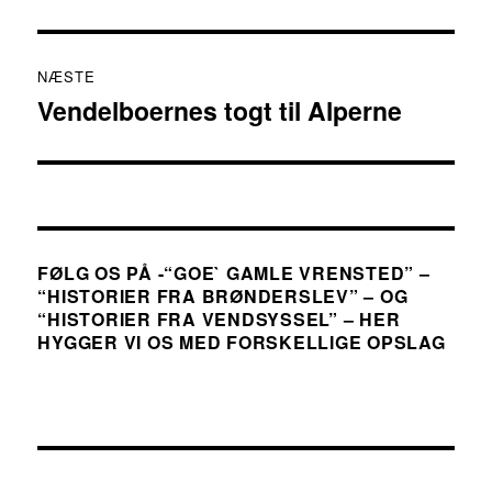
NÆSTE
Vendelboernes togt til Alperne
Næste
indlæg:
FØLG OS PÅ -“GOE` GAMLE VRENSTED” –
“HISTORIER FRA BRØNDERSLEV” – OG
“HISTORIER FRA VENDSYSSEL” – HER
HYGGER VI OS MED FORSKELLIGE OPSLAG