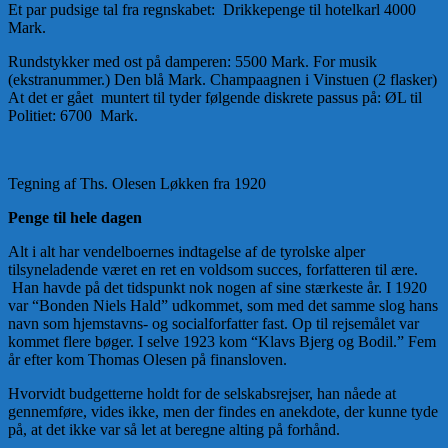
Et par pudsige tal fra regnskabet: Drikkepenge til hotelkarl 4000
Mark.
Rundstykker med ost på damperen: 5500 Mark. For musik
(ekstranummer.) Den blå Mark. Champaagnen i Vinstuen (2 flasker)
At det er gået muntert til tyder følgende diskrete passus på: ØL til
Politiet: 6700 Mark.
Tegning af Ths. Olesen Løkken fra 1920
Penge til hele dagen
Alt i alt har vendelboernes indtagelse af de tyrolske alper
tilsyneladende været en ret en voldsom succes, forfatteren til ære.
Han havde på det tidspunkt nok nogen af sine stærkeste år. I 1920
var “Bonden Niels Hald” udkommet, som med det samme slog hans
navn som hjemstavns- og socialforfatter fast. Op til rejsemålet var
kommet flere bøger. I selve 1923 kom “Klavs Bjerg og Bodil.” Fem
år efter kom Thomas Olesen på finansloven.
Hvorvidt budgetterne holdt for de selskabsrejser, han nåede at
gennemføre, vides ikke, men der findes en anekdote, der kunne tyde
på, at det ikke var så let at beregne alting på forhånd.