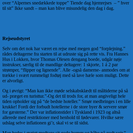
over “Alpernes snedækkede toppe” Tiende dag hjemrejses – ” hver
til sit” Ikke sandt – man kan blive misundelig den dag i dag.
Rejseudstyret
Selv om det nok har været en rejse med megen god “forplejning.”
rådes deltagerne fra starten til at udruste sig på rette vis. Fra Hannes
Hus i Lokken, hvor Thomas Olesen dengang boede, udgår nøje
instrukser, særlig til de mandlige deltagere: 1 skjorte, 1 á 2 par
strømper, “flipper og lignende”. Alle -også damerne- anmodes om at
trække i svært rummeligt fodtøj med så lave hæle som muligt. Dette
er alvorligt.
Og i øvrigt: “Man kan ikke møde selskabsklædt til måltiderne på så
ud- præget en turisttur.”-Og det til trods for, at man angiveligt hele
tiden opholder sig på “de bedste hoteller.” Smør medbringes i en lille
krukke! Fordi der forbudt hotellerne i de store byer & servere smør
for gæsterne.” Der var inflationstider i Tyskland i 1923 og altså
allerede med restriktioner med henhold til fødevarer. Hvilke sære
udslag selve inflationen gi’r, skal vi se til sidst.
Man bedes i øvrigt medtage sit gode humør og håbe på godt vejr.”