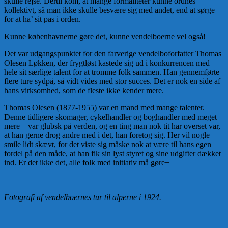
skulle rejse. Dertil kom, at mange formaliteter kunne ordnes
kollektivt, så man ikke skulle besvære sig med andet, end at sørge
for at ha’ sit pas i orden.
Kunne københavnerne gøre det, kunne vendelboerne vel også!
Det var udgangspunktet for den farverige vendelboforfatter Thomas
Olesen Løkken, der frygtløst kastede sig ud i konkurrencen med
hele sit særlige talent for at tromme folk sammen. Han gennemførte
flere ture sydpå, så vidt vides med stor succes. Det er nok en side af
hans virksomhed, som de fleste ikke kender mere.
Thomas Olesen (1877-1955) var en mand med mange talenter.
Denne tidligere skomager, cykelhandler og boghandler med meget
mere – var glubsk på verden, og en ting man nok tit har overset var,
at han gerne drog andre med i det, han foretog sig. Her vil nogle
smile lidt skævt, for det viste sig måske nok at være til hans egen
fordel på den måde, at han fik sin lyst styret og sine udgifter dækket
ind. Er det ikke det, alle folk med initiativ må gøre+
Fotografi af vendelboernes tur til alperne i 1924.