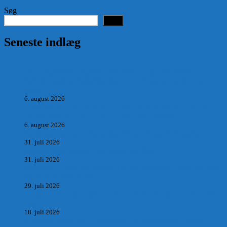
Søg
Søg
Seneste indlæg
Hvad postmester, sognerådsformand, lokal tillidsmand i
Saltum Bank og frihedskæmper, Oluf Jensen, Saltum har
fortalt:
6. august 2026
POSTMESTEREN, SOGNERÅDSFORMANDEN OG
BANKMANDEN OLUF JENSEN fra Saltum –
6. august 2026
Antik og Moderne, Ny antikvitetsforretning til Vrensted
31. juli 2026
Manden med museet, der aldrig har åbent.
31. juli 2026
Skrædder Larsen fra Pandrup bliver skrædder i Paris og gifter
sig med mesters datter
29. juli 2026
DEN UTROLIGE HISTORIE OM SÆBYNITTEN, CARL
BAUDER.
18. juli 2026
Vrensted Kirke, Sct. Thøgersvej, Vrensted 9480 Løkken