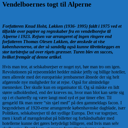
Vendelboernes togt til Alperne
Forfatteren Knud Holst, Løkken (1936- 1995) faldt i 1975 ved et
tilfælde over papirer og regnskaber fra en vendelborejse til
Alperne i 1923. Rejsen var arrangeret af ingen ringere end
forfatteren Thomas Olesen Løkken, der ønskede at vise
københavnerne, at der så sandelig også kunne tilrettelægges en
stor turistrejse ud over rigets grænser. Turen blev en succes,
hvilket fremgår af denne artikel
.
Hvis man tror, at selskabsrejser er noget nyt, bør man tro om igen.
Revolutionen på rejseområdet hedder måske jetfly og billige hoteller,
men allerede med det europæiske jernbanenet åbnede der sig helt
afgørende nye muligheder for at rejse. Også for almindelige
mennesker. Der skulle kun en organisator til. Og så måske en lidt
større udholdenhed, end der kræves nu, hvor man blot kan sætte sig
op i et charterfly og være langt mod syd et par timer efter. Til
gengæld fik man mere “sin sjæl med” på den gammeldags facon. I
begyndelsen af 1920-erne arrangerede københavnske dagblade, især
Politiken, selskabsrejser til det sydlige Europa. Det var togrejser,
men i kraft af mængderabat på billetter og forhåndsaftaler med
hotellerne kunne det gøres betydeligt billigere, end hvis man selv