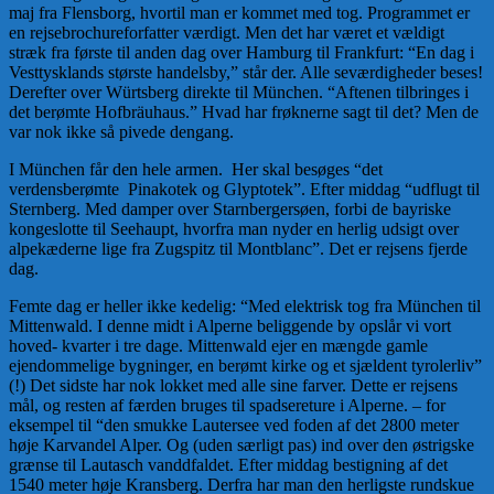
maj fra Flensborg, hvortil man er kommet med tog. Programmet er
en rejsebrochureforfatter værdigt. Men det har været et vældigt
stræk fra første til anden dag over Hamburg til Frankfurt: “En dag i
Vesttysklands største handelsby,” står der. Alle seværdigheder beses!
Derefter over Würtsberg direkte til München. “Aftenen tilbringes i
det berømte Hofbräuhaus.” Hvad har frøknerne sagt til det? Men de
var nok ikke så pivede dengang.
I München får den hele armen. Her skal besøges “det
verdensberømte Pinakotek og Glyptotek”. Efter middag “udflugt til
Sternberg. Med damper over Starnbergersøen, forbi de bayriske
kongeslotte til Seehaupt, hvorfra man nyder en herlig udsigt over
alpekæderne lige fra Zugspitz til Montblanc”. Det er rejsens fjerde
dag.
Femte dag er heller ikke kedelig: “Med elektrisk tog fra München til
Mittenwald. I denne midt i Alperne beliggende by opslår vi vort
hoved- kvarter i tre dage. Mittenwald ejer en mængde gamle
ejendommelige bygninger, en berømt kirke og et sjældent tyrolerliv”
(!) Det sidste har nok lokket med alle sine farver. Dette er rejsens
mål, og resten af færden bruges til spadsereture i Alperne. – for
eksempel til “den smukke Lautersee ved foden af det 2800 meter
høje Karvandel Alper. Og (uden særligt pas) ind over den østrigske
grænse til Lautasch vanddfaldet. Efter middag bestigning af det
1540 meter høje Kransberg. Derfra har man den herligste rundskue