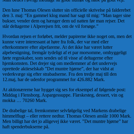
Den lune Thomas Olesen slutter sin officielle skrivelse på falderebet
den 3. maj: “En gammel klog mand har sagt til mig: “Man tager sine
bukser, vender dem og hænger dem ud natten før man rejser. Det
står deltagerne i Alperejsen frit, om de vil forsøge.”
Hvordan rejsen er forløbet, melder papirerne ikke noget om, men det
kunne være interessant at høre fra folk, der var med eller
efterkommere efter alpefareme. At det ikke har været lutter
alpebestigning, fremgår tydeligt af et par morsomme, omhyggeligt
førte regnskaber, som sendes ud til visse af deltagerne efter
hjemkomsten. Det drejer sig om medlemmer af det undervejs
oprettede aktieselskab ”Det muntre hjørne”, der har vidst at
vederkvæge sig efter strabadserne. Fra den tredje maj till den
12.maj, har de udenfor programmet for 426.882 Mark.
At aktionærerne har hygget sig ses for eksempel af følgende post:
Middag i Flensborg. Aspargessuppe. Flæskesteg, dessert, vin og
mokka … 70260 Mark.
De drabelige tal, fremkommer selvfølgelig ved Markens drabelige
himmelflugt – eller rettere nedtur. Thomas Olesen anslår 1000 Mark.
Men billigt har det jo alligevej ikke været. ”Det muntre hjørne” har
haft spenderbukserne på.