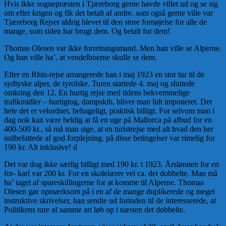
Hvis ikke sognepræsten i Tjæreborg gerne havde villet ud og se sig
om efter krigen og fik det betalt af andre. som også gerne ville var
Tjæreborg Rejser aldrig blevet til den store fornøjelse for alle de
mange, som siden har brugt dem. Og betalt for dem!
Thomas Olesen var ikke forretningsmand. Men han ville se Alperne.
Og han ville ha’, at vendelboerne skulle se dem.
Efter en Rhin-rejse arrangerede han i maj 1923 en stor tur til de
sydtyske alper, de tyrolske. Turen startede 4. maj og sluttede
omkring den 12. En hurtig rejse med tidens bekvemmelige
trafikmidler – hurtigtog, dampskib, bliver man lidt imponeret. Det
hele det er velordnet, behageligt, praktisk billigt. For selvom man i
dag nok kan være heldig at få en uge på Mallorca på afbud for en
400-500 kr., så må man sige, at en turistrejse med alt hvad den her
indbefattede af god forplejning. på disse betingelser var rimelig for
190 kr. Alt inklusive! d
Det var dog ikke særlig billigt med 190 kr. i 1923. Årslønnen for en
for- karl var 200 kr. For en skolelærer vel ca. det dobbelte. Man må
ha’ taget af spareskillingerne for at komme til Alperne. Thomas
Olesen gør opmærksom på i en af de mange duplikerede og meget
instruktive skrivelser, han sendte ud forinden til de interesserede, at
Politikens ture af samme art løb op i næsten det dobbelte.