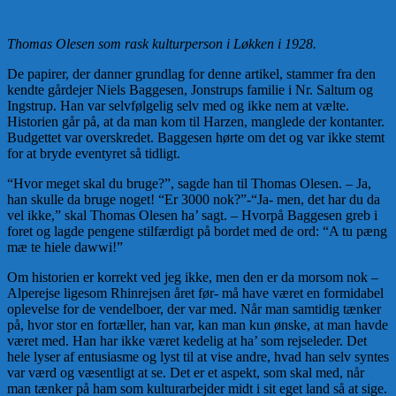
Thomas Olesen som rask kulturperson i Løkken i 1928.
De papirer, der danner grundlag for denne artikel, stammer fra den
kendte gårdejer Niels Baggesen, Jonstrups familie i Nr. Saltum og
Ingstrup. Han var selvfølgelig selv med og ikke nem at vælte.
Historien går på, at da man kom til Harzen, manglede der kontanter.
Budgettet var overskredet. Baggesen hørte om det og var ikke stemt
for at bryde eventyret så tidligt.
“Hvor meget skal du bruge?”, sagde han til Thomas Olesen. – Ja,
han skulle da bruge noget! “Er 3000 nok?”-“Ja- men, det har du da
vel ikke,” skal Thomas Olesen ha’ sagt. – Hvorpå Baggesen greb i
foret og lagde pengene stilfærdigt på bordet med de ord: “A tu pæng
mæ te hiele dawwi!”
Om historien er korrekt ved jeg ikke, men den er da morsom nok –
Alperejse ligesom Rhinrejsen året før- må have været en formidabel
oplevelse for de vendelboer, der var med. Når man samtidig tænker
på, hvor stor en fortæller, han var, kan man kun ønske, at man havde
været med. Han har ikke været kedelig at ha’ som rejseleder. Det
hele lyser af entusiasme og lyst til at vise andre, hvad han selv syntes
var værd og væsentligt at se. Det er et aspekt, som skal med, når
man tænker på ham som kulturarbejder midt i sit eget land så at sige.