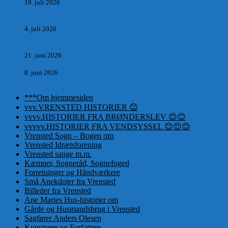
18. juli 2026
Dagbog fra en rejse på vestkysten af Vendsyssel og Thy
1865. m.m.
4. juli 2026
Marvtræet under Vestenvinden – Rejsen fra Vordingborg til
Nørre Saltum
21. juni 2026
De taknemmeliges sprog
8. juni 2026
***Om hjemmesiden
vvv.VRENSTED HISTORIER 😊
vvvv.HISTORIER FRA BRØNDERSLEV 😊😊
vvvvv.HISTORIER FRA VENDSYSSEL 😊😊😊
Vrensted Sogn – Bogen om
Vrensted Idrætsforening
Vrensted sange m.m.
Kæmner, Sogneråd, Sognefoged
Forretninger og Håndværkere
Små Anekdoter fra Vrensted
Billeder fra Vrensted
Ane Maries Hus-historier om
Gårde og Husmandsbrug i Vrensted
Sagfører Anders Olesen
Kunstnere og Forfattere