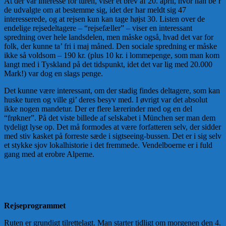
At der var interesse for turen, viser et brev af 20. april, hvor han be’r
de udvalgte om at bestemme sig, idet der har meldt sig 47
interesserede, og at rejsen kun kan tage højst 30. Listen over de
endelige rejsedeltagere – “rejsefæller” – viser en interessant
spredning over hele landsdelen, men måske også, hvad det var for
folk, der kunne ta’ fri i maj måned. Den sociale spredning er måske
ikke så voldsom – 190 kr. (plus 10 kr. i lommepenge, som man kom
langt med i Tyskland på det tidspunkt, idet det var lig med 20.000
Mark!) var dog en slags penge.
Det kunne være interessant, om der stadig findes deltagere, som kan
huske turen og ville gi’ deres besyv med. I øvrigt var det absolut
ikke nogen mandetur. Der er flere lærerinder med og en del
“frøkner”. På det viste billede af selskabet i München ser man dem
tydeligt lyse op. Det må formodes at være forfatteren selv, der sidder
med stiv kasket på forreste sæde i sigtseeing-bussen. Det er i sig selv
et stykke sjov lokalhistorie i det fremmede. Vendelboerne er i fuld
gang med at erobre Alperne.
Rejseprogrammet
Ruten er grundigt tilrettelagt. Man starter tidligt om morgenen den 4.