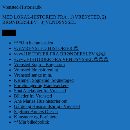
Videre
Vrensted-Historier.dk
til
MED LOKAL-HISTORIER FRA , 1) VRENSTED, 2)
indhold
BRØNDERSLEV , 3) VENDSYSSEL
Menu
***Om hjemmesiden
vvv.VRENSTED HISTORIER 😊
vvvv.HISTORIER FRA BRØNDERSLEV 😊😊
vvvvv.HISTORIER FRA VENDSYSSEL 😊😊😊
Vrensted Sogn – Bogen om
Vrensted Idrætsforening
Vrensted sange m.m.
Kæmner, Sogneråd, Sognefoged
Forretninger og Håndværkere
Små Anekdoter fra Vrensted
Billeder fra Vrensted
Ane Maries Hus-historier om
Gårde og Husmandsbrug i Vrensted
Sagfører Anders Olesen
Kunstnere og Forfattere
**Min billedpolitik