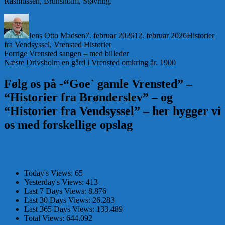
Rasmussen, Brunsholm, Støvring.
Forfatter
Udgivet
Kategorier
Jens Otto Madsen
7. februar 2026
12. februar 2026
Historier
fra Vendsyssel
,
Vrensted Historier
Indlægsnavigation
Forrige
Forrige
Vrensted sangen – med billeder
Næste
indlæg:
Næste
Drivsholm en gård i Vrensted omkring år. 1900
indlæg:
Følg os på -“Goe` gamle Vrensted” –
“Historier fra Brønderslev” – og
“Historier fra Vendsyssel” – her hygger vi
os med forskellige opslag
Today's Views:
65
Yesterday's Views:
413
Last 7 Days Views:
8.876
Last 30 Days Views:
26.283
Last 365 Days Views:
133.489
Total Views:
644.092