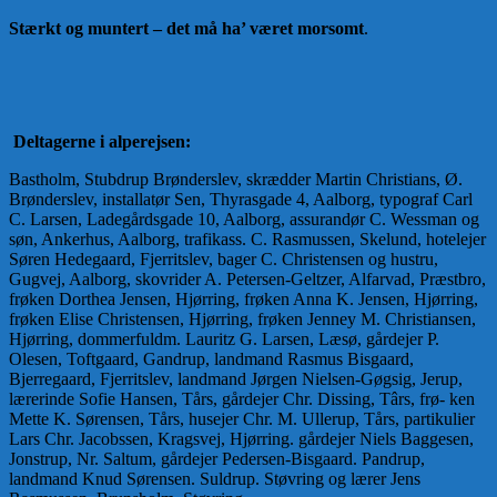
Stærkt og muntert – det må ha’ været morsomt
.
Deltagerne i alperejsen:
Bastholm, Stubdrup Brønderslev, skrædder Martin Christians, Ø.
Brønderslev, installatør Sen, Thyrasgade 4, Aalborg, typograf Carl
C. Larsen, Ladegårdsgade 10, Aalborg, assurandør C. Wessman og
søn, Ankerhus, Aalborg, trafikass. C. Rasmussen, Skelund, hotelejer
Søren Hedegaard, Fjerritslev, bager C. Christensen og hustru,
Gugvej, Aalborg, skovrider A. Petersen-Geltzer, Alfarvad, Præstbro,
frøken Dorthea Jensen, Hjørring, frøken Anna K. Jensen, Hjørring,
frøken Elise Christensen, Hjørring, frøken Jenney M. Christiansen,
Hjørring, dommerfuldm. Lauritz G. Larsen, Læsø, gårdejer P.
Olesen, Toftgaard, Gandrup, landmand Rasmus Bisgaard,
Bjerregaard, Fjerritslev, landmand Jørgen Nielsen-Gøgsig, Jerup,
lærerinde Sofie Hansen, Tårs, gårdejer Chr. Dissing, Târs, frø- ken
Mette K. Sørensen, Tårs, husejer Chr. M. Ullerup, Tårs, partikulier
Lars Chr. Jacobssen, Kragsvej, Hjørring. gårdejer Niels Baggesen,
Jonstrup, Nr. Saltum, gårdejer Pedersen-Bisgaard. Pandrup,
landmand Knud Sørensen. Suldrup. Støvring og lærer Jens