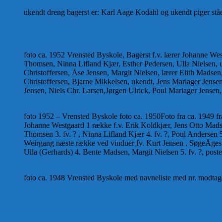
ukendt dreng bagerst er: Karl Aage Kodahl og ukendt piger stå
foto ca. 1952 Vrensted Byskole, Bagerst f.v. lærer Johanne Wes
Thomsen, Ninna Lifland Kjær, Esther Pedersen, Ulla Nielsen, 
Christoffersen, Åse Jensen, Margit Nielsen, lærer Elith Madsen,
Christoffersen, Bjarne Mikkelsen, ukendt, Jens Mariager Jensen,
Jensen, Niels Chr. Larsen,Jørgen Ulrick, Poul Mariager Jensen
foto 1952 – Vrensted Byskole foto ca. 1950Foto fra ca. 1949 fr
Johanne Westgaard 1 række f.v. Erik Koldkjær, Jens Otto Mads
Thomsen 3. fv. ? , Ninna Lifland Kjær 4. fv. ?, Poul Andersen 5
Weirgang næste række ved vinduer fv. Kurt Jensen , SøgeÅges Je
Ulla (Gerhards) 4. Bente Madsen, Margit Nielsen 5. fv. ?, post
foto ca. 1948 Vrensted Byskole med navneliste med nr. modtag