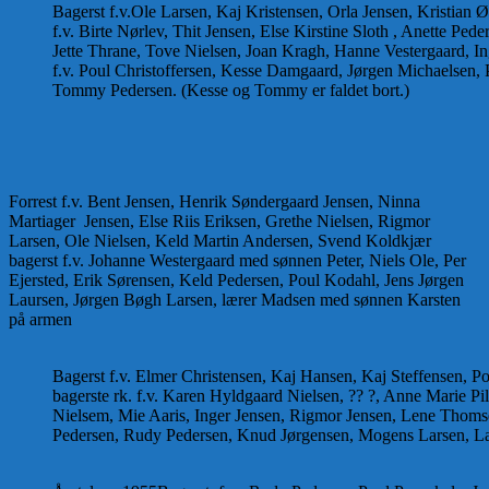
Bagerst f.v.Ole Larsen, Kaj Kristensen, Orla Jensen, Kristian Ø
f.v. Birte Nørlev, Thit Jensen, Else Kirstine Sloth , Anette Ped
Jette Thrane, Tove Nielsen, Joan Kragh, Hanne Vestergaard, In
f.v. Poul Christoffersen, Kesse Damgaard, Jørgen Michaelsen,
Tommy Pedersen. (Kesse og Tommy er faldet bort.)
Forrest f.v. Bent Jensen, Henrik Søndergaard Jensen, Ninna
Martiager Jensen, Else Riis Eriksen, Grethe Nielsen, Rigmor
Larsen, Ole Nielsen, Keld Martin Andersen, Svend Koldkjær
bagerst f.v. Johanne Westergaard med sønnen Peter, Niels Ole, Per
Ejersted, Erik Sørensen, Keld Pedersen, Poul Kodahl, Jens Jørgen
Laursen, Jørgen Bøgh Larsen, lærer Madsen med sønnen Karsten
på armen
Bagerst f.v. Elmer Christensen, Kaj Hansen, Kaj Steffensen, P
bagerste rk. f.v. Karen Hyldgaard Nielsen, ?? ?, Anne Marie Pil
Nielsem, Mie Aaris, Inger Jensen, Rigmor Jensen, Lene Thomsen
Pedersen, Rudy Pedersen, Knud Jørgensen, Mogens Larsen, La