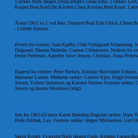
1.række Niels Jørgen,Tenny,Birgit,Connie,Elna. 2 række: Gert,
Kasper,Bent,Kurt,Ole,Karsten,Claus,Kristian,Bent,Knud. Lærer
Årstal 1963: nr 1 ved ikke. Dernæst Poul Erik Ulrich, Chren 
, Lisbeth Hansen.
Øverst fra venstre: Joan Kjølby, Gitte Fjeldgaard Schiønning, 
Dalgaard, Dianna Helledie, Gunnar Christensen. Nederst fra v
Heine Pedersen, Agnethe Stave Jensen, Christian, Anna Peder
Bagerst fra venstre: Peter Nielsen, Kristian Skovridder Eriks
Marianne Larsen. Midterste række: Carsten Kjær, Birgit Svenni
Jensen, Torben Simonsen og Karsten Nielsen Forreste række: O
Jensen og Hanne Mouritsen (mig)
foto fra 1962-63 lærer Karen Bønding Bagerste række: Hans Træ
Helle Dårbak, Leo Forreste række: Jørgen Michaelsen, Gert He
Søren Krogh. Fv.øverst.Niels Jørgen Gade. Kristian Larsen,B