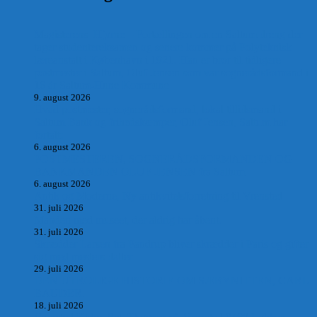
Magisterens Hjørne – Fortællingen om en Saltum dreng der
tager studentereksamen og senere kommer på Polyteknisk
læreanstalt i København i 1921. Han er bror til tidligere
postmester i Saltum, Oluf Jensen som var sognerådsformand i
16 år Saltum-Hune Kommune
9. august 2026
Hvad postmester, sognerådsformand, lokal tillidsmand i
Saltum Bank og frihedskæmper, Oluf Jensen, Saltum har
fortalt:
6. august 2026
POSTMESTEREN, SOGNERÅDSFORMANDEN OG
BANKMANDEN OLUF JENSEN fra Saltum –
6. august 2026
Antik og Moderne, Ny antikvitetsforretning til Vrensted
31. juli 2026
Manden med museet, der aldrig har åbent.
31. juli 2026
Skrædder Larsen fra Pandrup bliver skrædder i Paris og gifter
sig med mesters datter
29. juli 2026
DEN UTROLIGE HISTORIE OM SÆBYNITTEN, CARL
BAUDER.
18. juli 2026