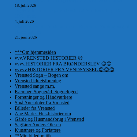
Vrensted Kirke, Sct. Thøgersvej, Vrensted 9480 Løkken
18. juli 2026
Dagbog fra en rejse på vestkysten af Vendsyssel og Thy
1865. m.m.
4. juli 2026
Marvtræet under Vestenvinden – Rejsen fra Vordingborg til
Nørre Saltum
21. juni 2026
***Om hjemmesiden
vvv.VRENSTED HISTORIER 😊
vvvv.HISTORIER FRA BRØNDERSLEV 😊😊
vvvvv.HISTORIER FRA VENDSYSSEL 😊😊😊
Vrensted Sogn – Bogen om
Vrensted Idrætsforening
Vrensted sange m.m.
Kæmner, Sogneråd, Sognefoged
Forretninger og Håndværkere
Små Anekdoter fra Vrensted
Billeder fra Vrensted
Ane Maries Hus-historier om
Gårde og Husmandsbrug i Vrensted
Sagfører Anders Olesen
Kunstnere og Forfattere
**Min billedpolitik