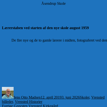
Åsendrup Skole
Lærerstaben ved starten af den nye skole august 1959
De fire nye og de to gamle lærere i midten, fotograferet ved de
Forfatter
Udgivet
Kategorier
Jens Otto Madsen
12. april 2019
3. juni 2026
Skoler
,
Vrensted
billeder
,
Vrensted Historier
Indlægsnavigation
Forrige
Forrige
Gravsten Vrensted Kirkegård