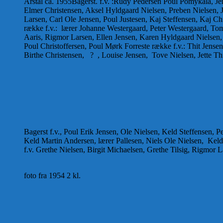
Årstal ca. 1955Bagerst. f.v. :Rudy Pedersen Poul Pomykala, J
Elmer Christensen, Aksel Hyldgaard Nielsen, Preben Nielsen, 
Larsen, Carl Ole Jensen, Poul Justesen, Kaj Steffensen, Kaj Chr
række f.v.: lærer Johanne Westergaard, Peter Westergaard, T
Aaris, Rigmor Larsen, Ellen Jensen, Karen Hyldgaard Nielsen,
Poul Christoffersen, Poul Mørk Forreste række f.v.: Thit Jens
Birthe Christensen, ? , Louise Jensen, Tove Nielsen, Jette Th
Bagerst f.v., Poul Erik Jensen, Ole Nielsen, Keld Steffensen, 
Keld Martin Andersen, lærer Pallesen, Niels Ole Nielsen, Kel
f.v. Grethe Nielsen, Birgit Michaelsen, Grethe Tilsig, Rigmor 
foto fra 1954 2 kl.