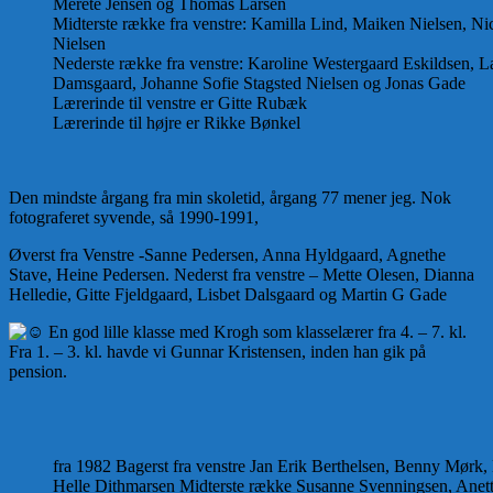
Merete Jensen og Thomas Larsen
Midterste række fra venstre: Kamilla Lind, Maiken Nielsen, N
Nielsen
Nederste række fra venstre: Karoline Westergaard Eskildsen, 
Damsgaard, Johanne Sofie Stagsted Nielsen og Jonas Gade
Lærerinde til venstre er Gitte Rubæk
Lærerinde til højre er Rikke Bønkel
Den mindste årgang fra min skoletid, årgang 77 mener jeg. Nok
fotograferet syvende, så 1990-1991,
Øverst fra Venstre -Sanne Pedersen, Anna Hyldgaard, Agnethe
Stave, Heine Pedersen. Nederst fra venstre – Mette Olesen, Dianna
Helledie, Gitte Fjeldgaard, Lisbet Dalsgaard og Martin G Gade
En god lille klasse med Krogh som klasselærer fra 4. – 7. kl.
Fra 1. – 3. kl. havde vi Gunnar Kristensen, inden han gik på
pension.
fra 1982 Bagerst fra venstre Jan Erik Berthelsen, Benny Mørk,
Helle Dithmarsen Midterste række Susanne Svenningsen, Anett