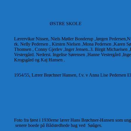
ØSTRE SKOLE
Lærervikar Nissen, Niels Møller Bonderup ,Jørgen Pedersen,N
rk. Nelly Pedersen , Kirsten Nielsen ,Mona Pedersen ,Karen S
Thomsen , Conny Gjerlev ,Inger Jensen..3. Birgit Michaelsen ,B
Vestergård. Nederst. Ingelise Sørensen ,Hanne Vestergård ,Ing
Krogsgård og Kaj Hansen .
1954/55, Lærer Brøchner Hansen, f.v. v Anna Lise Pedersen El
Foto fra først i 1930erne lærer Hans Brøchner-Hansen som ung 
senere boede på Bådstedhede bag ved Søåges.