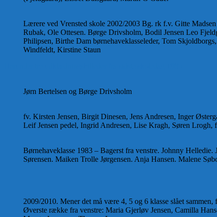
Lærere ved Vrensted skole 2002/2003 Bg. rk f.v. Gitte Madsen s
Rubak, Ole Ottesen. Børge Drivsholm, Bodil Jensen Leo Fjeldga
Philipsen, Birthe Dam børnehaveklasseleder, Tom Skjoldborgs
Windfeldt, Kirstine Staun
Herunder tre udklædningsbilleder fra sidste skoledag 1985.
Jørn Bertelsen og Børge Drivsholm
fv. Kirsten Jensen, Birgit Dinesen, Jens Andresen, Inger Østerg
Leif Jensen pedel, Ingrid Andresen, Lise Kragh, Søren Lrogh, f
Børnehaveklasse 1983 – Bagerst fra venstre. Johnny Helledie.
Sørensen. Maiken Trolle Jørgensen. Anja Hansen. Malene Søbor
2009/2010. Mener det må være 4, 5 og 6 klasse slået sammen, fo
Øverste række fra venstre: Maria Gjerløv Jensen, Camilla Han