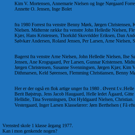
Kim V. Mortensen, Annemarie Nielsen og Inge Nørgaard Forrest
Annette O. Jensen, Inge Bolet
fra 1980 Forrest fra venstre Benny Mørk, Jørgen Christensen, 
Nielsen. Midterste række fra venstre John Helledie Nielsen, 
Kjær, Hans Kristensen, Thorkild Skovridder Eriksen, Dan Ander
Sølvkær Andersen, Roland Jensen, Per Larsen, Arne Nielsen, S
Bagerst fra venstre Arne Nielsen, John Helledie Nielsen, Ilse
Jensen, Ane Krogsgaard, Per Larsen, Gunnar Kristensen. Midte
Jørgen Christensen, Susanne Svenningsen, Jørgen Kjær, Kim V
Dithmarsen, Keld Sørensen, Flemming Christiansen, Benny Mør
Her er der også en flok artige unger fra 1980 . Øverst f.v.:Hel
Berit Bøjstrup, Jens Jacob Haugaard, Helle ledet Ågaard, Gitte
Hellidie, Tina Svenningsen, Dot Hyldgaard Nielsen, Christian. 
Vestergaard, Inger Larsen Klasselærer: Jørn Berthelsen ( Få ef
Vrensted skole 1 klasse årgang 1977.
Kan i mon genkende nogen?