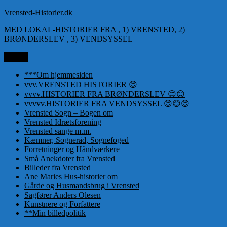
Videre
Vrensted-Historier.dk
til
MED LOKAL-HISTORIER FRA , 1) VRENSTED, 2)
indhold
BRØNDERSLEV , 3) VENDSYSSEL
Menu
***Om hjemmesiden
vvv.VRENSTED HISTORIER 😊
vvvv.HISTORIER FRA BRØNDERSLEV 😊😊
vvvvv.HISTORIER FRA VENDSYSSEL 😊😊😊
Vrensted Sogn – Bogen om
Vrensted Idrætsforening
Vrensted sange m.m.
Kæmner, Sogneråd, Sognefoged
Forretninger og Håndværkere
Små Anekdoter fra Vrensted
Billeder fra Vrensted
Ane Maries Hus-historier om
Gårde og Husmandsbrug i Vrensted
Sagfører Anders Olesen
Kunstnere og Forfattere
**Min billedpolitik