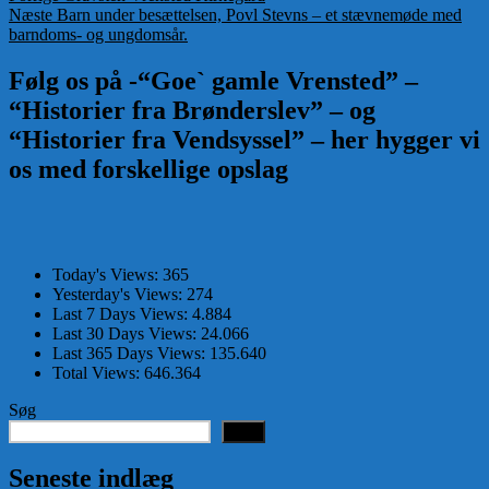
Næste
indlæg:
Næste
Barn under besættelsen, Povl Stevns – et stævnemøde med
indlæg:
barndoms- og ungdomsår.
Følg os på -“Goe` gamle Vrensted” –
“Historier fra Brønderslev” – og
“Historier fra Vendsyssel” – her hygger vi
os med forskellige opslag
Today's Views:
365
Yesterday's Views:
274
Last 7 Days Views:
4.884
Last 30 Days Views:
24.066
Last 365 Days Views:
135.640
Total Views:
646.364
Søg
Søg
Seneste indlæg