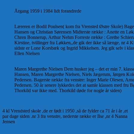
Årgang 1959 i 1984 lidt forandrede
Læreren er Bodil Poulsen( kom fra Vrensted Østre Skole) Bages
Hansen og Christian Sørensen Midterste række : Anette en Lø
Chren Bonnerup, Arthur Nehm Forreste række : Grethe Schieru
Kirstine, tvillinger fra Løkken,,de gik der ikke så længe, nr 4
sidste er Lone Korsbæk og Ingrid Mikkelsen. Jeg gik selv i kla
Ellen Nielsen
Maren Margrethe Nielsen Dem husker jeg – det er min 7. klasse
Hansen, Maren Margrethe Nielsen, Niels Jægerum, Jørgen Kold
Pedersen. Bagerste række fra venstre: Inger Marie Olesen, A
Pedersen. 50 år senere lykkedes det at samle klassen med fru 
Thorkild var ikke med. Thorkild døde for nogle år siden)
4 kl Vrendsted skole ,de er født i 1950 ,så de fylder ca 71 år i år ,et
par dage siden .nr 3 fra venstre, nederste række er Ilse ,nr 4 Nanna
Jensen