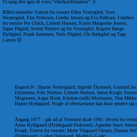
Vi sang den igen til vores “efterkonfirmation” ☺️.
Billed nedenfor: Forrest fra venstre Ellen Vestergård, Tove
Westergård, Else Pedersen, Grethe Jensen og Eva Pallesen. I midten
fra venstre Per Ulrick, Lisbeth Hansen, Karen Margrethe Jensen,
Signe Pilgård, Svend Nielsen og fru Vestergård. Bagerst Børge
Hyldgård, Frank Sørensen, Niels Pilgård, Ole Bækgård og Tage
Larsen 😊
Bagerst fv : Bjarne Vestergaard, Ingerlis Thomsen, Gunnild Jac
Efraimsen, Fritz Nielsen, Lisbeth Nielsen, Søren Krogh. Forre
Mogensen, Asger Boelt, Kristian (solli) Mortensen, Tina Mikke
Hanne Hyldgaard. Nogle af efternavnene kan have ændret sig me
Årgang 1977 – gik ud af Vrensted skole 1991. Øverst fra venst
Anna Hyldgaard (Hyldegaard Pedersen), Agnethe Stave Jensen,
Krogh. Forrest fra venstre: Mette Vingaard Olesen, Dianna Hel
(Fjeldgaard), Lisbet Dalsgaard, Martin G Gade.