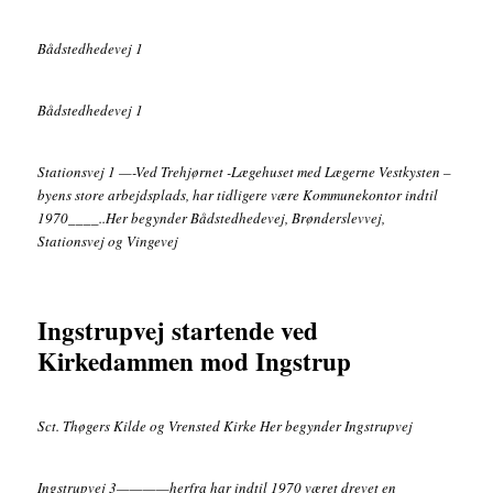
Bådstedhedevej 1
Bådstedhedevej 1
Stationsvej 1 —-Ved Trehjørnet -Lægehuset med Lægerne Vestkysten –
byens store arbejdsplads, har tidligere være Kommunekontor indtil
1970____..Her begynder Bådstedhedevej, Brønderslevvej,
Stationsvej og Vingevej
Ingstrupvej startende ved
Kirkedammen mod Ingstrup
Sct. Thøgers Kilde og Vrensted Kirke Her begynder Ingstrupvej
Ingstrupvej 3————herfra har indtil 1970 været drevet en