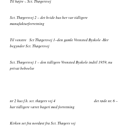
Til højre -. Sct. Thøgersvej
Sct. Thøgersvej 2 – det hvide hus her var tidligere
manufakturforretning
Til venstre Sct Thøgersvej 1–den gamle Vrensted Byskole -Her
begynder Sct. Thøgersvej
Sct. Thøgersvej 1 – den tidligere Vrensted Byskole indtil 1959, nu
privat beboelse
nr 2 hus f.h. sct. thøgers vej 4 det røde nr. 6 –
har tidligere været bageri med forretning
Kirken set fra nordøst fra Sct. Thøgers vej