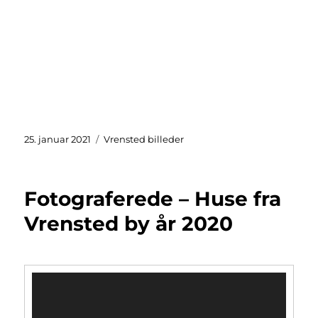
Udgivet
Kategorier
25. januar 2021
Vrensted billeder
Fotograferede – Huse fra
Vrensted by år 2020
Videoafspiller