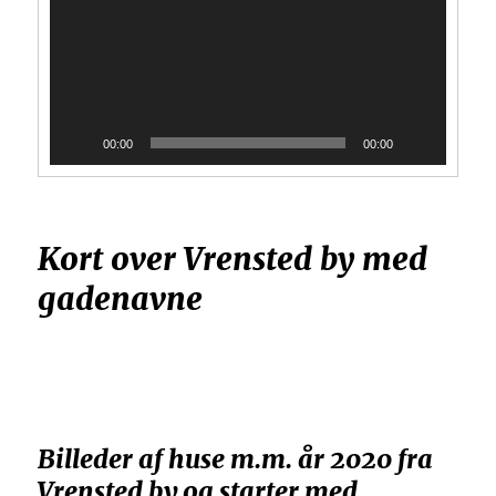
00:00
00:00
Kort over Vrensted by med
gadenavne
Billeder af huse m.m. år 2020
fra
Vrensted by og starter med