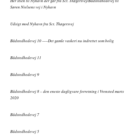
Her stien til Nyhavn der går fra Sct. Thøgersvej/Bådstedhedevej til
Søren Nielsens vej i Nyhavn
Udsigt mod Nyhavn fra Sct. Thøgersvej
Bådstedhedevej 10 —–Det gamle vaskeri nu indrettet som bolig
Bådstedhedevej 11
Bådstedhedevej 9
Bådstedhedevej 8 – den eneste dagligvare forretning i Vrensted marts
2020
Bådstedhedevej 7
Bådstedhedevej 5