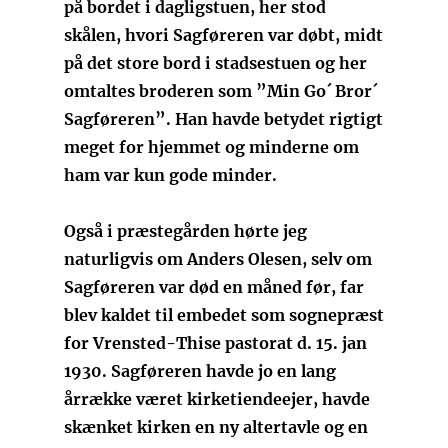
på bordet i dagligstuen, her stod
skålen, hvori Sagføreren var døbt, midt
på det store bord i stadsestuen og her
omtaltes broderen som ”Min Go´ Bror´
Sagføreren”. Han havde betydet rigtigt
meget for hjemmet og minderne om
ham var kun gode minder.
Også i præstegården hørte jeg
naturligvis om Anders Olesen, selv om
Sagføreren var død en måned før, far
blev kaldet til embedet som sognepræst
for Vrensted-Thise pastorat d. 15. jan
1930. Sagføreren havde jo en lang
årrække været kirketiendeejer, havde
skænket kirken en ny altertavle og en