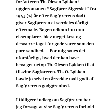
forfatteren Th. Olesen Løkken i
nøgleromanen ”Sagfører Sigerslet” fra
1943 (14 år efter Sagførerens død)
giver Sagføreren et særdeles dårligt
eftermæle. Bogen udkom i 10 000
eksemplarer, blev meget læst og
desværre taget for gode varer som den
pure sandhed. – For mig synes det
uforståeligt, hvad der kan have
bevæget netop Th. Olesen Løkken til at
tilsvine Sagføreren. Th. O. Løkken
havde jo selv i en årrække nydt godt af
Sagførerens godgørenhed.
I tidligere indlæg om Sagføreren har
jeg forsøgt at vise Sagførerens forhold