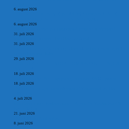
fortalt:
6. august 2026
POSTMESTEREN, SOGNERÅDSFORMANDEN OG
BANKMANDEN OLUF JENSEN fra Saltum –
6. august 2026
Antik og Moderne, Ny antikvitetsforretning til Vrensted
31. juli 2026
Manden med museet, der aldrig har åbent.
31. juli 2026
Skrædder Larsen fra Pandrup bliver skrædder i Paris og gifter
sig med mesters datter
29. juli 2026
DEN UTROLIGE HISTORIE OM SÆBYNITTEN, CARL
BAUDER.
18. juli 2026
Vrensted Kirke, Sct. Thøgersvej, Vrensted 9480 Løkken
18. juli 2026
Dagbog fra en rejse på vestkysten af Vendsyssel og Thy
1865. m.m.
4. juli 2026
Marvtræet under Vestenvinden – Rejsen fra Vordingborg til
Nørre Saltum
21. juni 2026
De taknemmeliges sprog
8. juni 2026