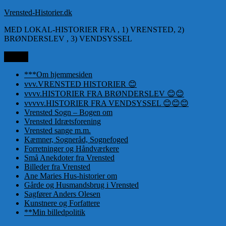
Videre
Vrensted-Historier.dk
til
MED LOKAL-HISTORIER FRA , 1) VRENSTED, 2)
indhold
BRØNDERSLEV , 3) VENDSYSSEL
Menu
***Om hjemmesiden
vvv.VRENSTED HISTORIER 😊
vvvv.HISTORIER FRA BRØNDERSLEV 😊😊
vvvvv.HISTORIER FRA VENDSYSSEL 😊😊😊
Vrensted Sogn – Bogen om
Vrensted Idrætsforening
Vrensted sange m.m.
Kæmner, Sogneråd, Sognefoged
Forretninger og Håndværkere
Små Anekdoter fra Vrensted
Billeder fra Vrensted
Ane Maries Hus-historier om
Gårde og Husmandsbrug i Vrensted
Sagfører Anders Olesen
Kunstnere og Forfattere
**Min billedpolitik