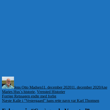
Forfatter
Udgivet
Kateg
Jens Otto Madsen
11. december 2020
11. december 2020
Ane
Maries Hus`s historie
,
Vrensted Historier
Indlægsnavigation
Forrige
Forrige
Retssagen endte med forlig
Næste
indlæg:
Næste
Kalle i “Vestergaard” hans rette navn var Karl Thomsen
indlæg: