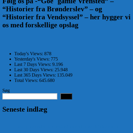
Følg os på -“Goe` gamle Vrensted” –
“Historier fra Brønderslev” – og
“Historier fra Vendsyssel” – her hygger vi
os med forskellige opslag
Today's Views:
878
Yesterday's Views:
775
Last 7 Days Views:
9.196
Last 30 Days Views:
25.948
Last 365 Days Views:
135.049
Total Views:
645.680
Søg
Søg
Seneste indlæg
Hvad postmester, sognerådsformand, lokal tillidsmand i
Saltum Bank og frihedskæmper, Oluf Jensen, Saltum har