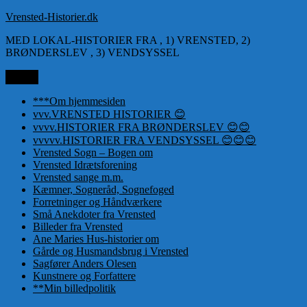
Videre
Vrensted-Historier.dk
til
MED LOKAL-HISTORIER FRA , 1) VRENSTED, 2)
indhold
BRØNDERSLEV , 3) VENDSYSSEL
Menu
***Om hjemmesiden
vvv.VRENSTED HISTORIER 😊
vvvv.HISTORIER FRA BRØNDERSLEV 😊😊
vvvvv.HISTORIER FRA VENDSYSSEL 😊😊😊
Vrensted Sogn – Bogen om
Vrensted Idrætsforening
Vrensted sange m.m.
Kæmner, Sogneråd, Sognefoged
Forretninger og Håndværkere
Små Anekdoter fra Vrensted
Billeder fra Vrensted
Ane Maries Hus-historier om
Gårde og Husmandsbrug i Vrensted
Sagfører Anders Olesen
Kunstnere og Forfattere
**Min billedpolitik