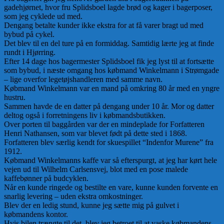
gadehjørnet, hvor fru Splidsboel lagde brød og kager i bagerposer,
som jeg cyklede ud med.
Dengang betalte kunder ikke ekstra for at få varer bragt ud med
bybud på cykel.
Det blev til en del ture på en formiddag. Samtidig lærte jeg at finde
rundt i Hjørring.
Efter 14 dage hos bagermester Splidsboel fik jeg lyst til at fortsætte
som bybud, i næste omgang hos købmand Winkelmann i Strømgade
– lige overfor legetøjshandleren med samme navn.
Købmand Winkelmann var en mand på omkring 80 år med en yngre
hustru.
Sammen havde de en datter på dengang under 10 år. Mor og datter
deltog også i forretningens liv i købmandsbutikken.
Over porten til baggården var der en mindeplade for Forfatteren
Henri Nathansen, som var blevet født på dette sted i 1868.
Forfatteren blev særlig kendt for skuespillet “Indenfor Murene” fra
1912.
Købmand Winkelmanns kaffe var så efterspurgt, at jeg har kørt hele
vejen ud til Wilhelm Carlsensvej, blot med en pose malede
kaffebønner på budcyklen.
Når en kunde ringede og bestilte en vare, kunne kunden forvente en
snarlig levering – uden ekstra omkostninger.
Blev der en ledig stund, kunne jeg sætte mig på gulvet i
købmandens kontor.
Hvis bilen trængte til det, blev jeg betroet til at vaske købmandens