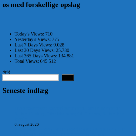
os med forskellige opslag
Today's Views:
710
Yesterday's Views:
775
Last 7 Days Views:
9.028
Last 30 Days Views:
25.780
Last 365 Days Views:
134.881
Total Views:
645.512
Søg
Søg
Seneste indlæg
Hvad postmester, sognerådsformand, lokal tillidsmand i
Saltum Bank og frihedskæmper, Oluf Jensen, Saltum har
fortalt:
6. august 2026
POSTMESTEREN, SOGNERÅDSFORMANDEN OG
BANKMANDEN OLUF JENSEN fra Saltum –