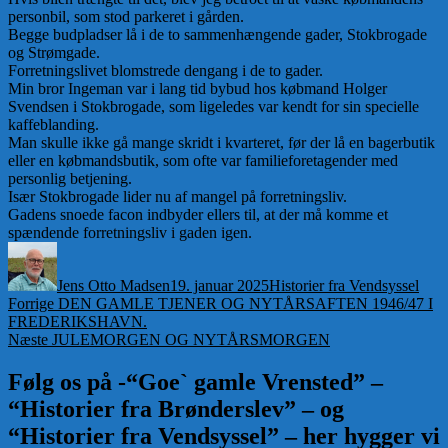
personbil, som stod parkeret i gården.
Begge budpladser lå i de to sammenhængende gader, Stokbrogade
og Strømgade.
Forretningslivet blomstrede dengang i de to gader.
Min bror Ingeman var i lang tid bybud hos købmand Holger
Svendsen i Stokbrogade, som ligeledes var kendt for sin specielle
kaffeblanding.
Man skulle ikke gå mange skridt i kvarteret, før der lå en bagerbutik
eller en købmandsbutik, som ofte var familieforetagender med
personlig betjening.
Især Stokbrogade lider nu af mangel på forretningsliv.
Gadens snoede facon indbyder ellers til, at der må komme et
spændende forretningsliv i gaden igen.
Forfatter
Udgivet
Kategorier
Jens Otto Madsen
19. januar 2025
Historier fra Vendsyssel
Indlægsnavigation
Forrige
Forrige
DEN GAMLE TJENER OG NYTÅRSAFTEN 1946/47 I
indlæg:
FREDERIKSHAVN.
Næste
Næste
JULEMORGEN OG NYTÅRSMORGEN
indlæg:
Følg os på -“Goe` gamle Vrensted” –
“Historier fra Brønderslev” – og
“Historier fra Vendsyssel” – her hygger vi