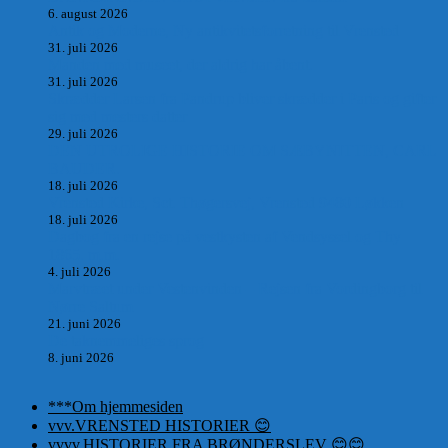
6. august 2026
Antik og Moderne, Ny antikvitetsforretning til Vrensted
31. juli 2026
Manden med museet, der aldrig har åbent.
31. juli 2026
Skrædder Larsen fra Pandrup bliver skrædder i Paris og gifter
sig med mesters datter
29. juli 2026
DEN UTROLIGE HISTORIE OM SÆBYNITTEN, CARL
BAUDER.
18. juli 2026
Vrensted Kirke, Sct. Thøgersvej, Vrensted 9480 Løkken
18. juli 2026
Dagbog fra en rejse på vestkysten af Vendsyssel og Thy
1865. m.m.
4. juli 2026
Marvtræet under Vestenvinden – Rejsen fra Vordingborg til
Nørre Saltum
21. juni 2026
De taknemmeliges sprog
8. juni 2026
***Om hjemmesiden
vvv.VRENSTED HISTORIER 😊
vvvv.HISTORIER FRA BRØNDERSLEV 😊😊