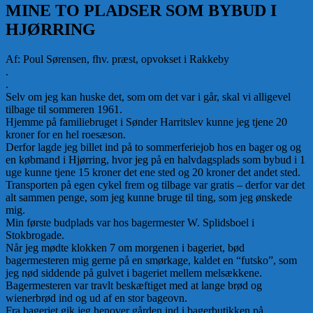
MINE TO PLADSER SOM BYBUD I
HJØRRING
Af: Poul Sørensen, fhv. præst, opvokset i Rakkeby
.
.
Selv om jeg kan huske det, som om det var i går, skal vi alligevel
tilbage til sommeren 1961.
Hjemme på familiebruget i Sønder Harritslev kunne jeg tjene 20
kroner for en hel roesæson.
Derfor lagde jeg billet ind på to sommerferiejob hos en bager og og
en købmand i Hjørring, hvor jeg på en halvdagsplads som bybud i 1
uge kunne tjene 15 kroner det ene sted og 20 kroner det andet sted.
Transporten på egen cykel frem og tilbage var gratis – derfor var det
alt sammen penge, som jeg kunne bruge til ting, som jeg ønskede
mig.
Min første budplads var hos bagermester W. Splidsboel i
Stokbrogade.
Når jeg mødte klokken 7 om morgenen i bageriet, bød
bagermesteren mig gerne på en smørkage, kaldet en “futsko”, som
jeg nød siddende på gulvet i bageriet mellem melsækkene.
Bagermesteren var travlt beskæftiget med at lange brød og
wienerbrød ind og ud af en stor bageovn.
Fra bageriet gik jeg henover gården ind i bagerbutikken på