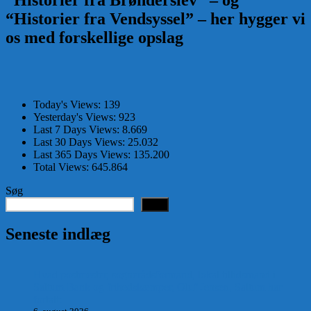
“Historier fra Vendsyssel” – her hygger vi
os med forskellige opslag
Today's Views:
139
Yesterday's Views:
923
Last 7 Days Views:
8.669
Last 30 Days Views:
25.032
Last 365 Days Views:
135.200
Total Views:
645.864
Søg
Søg
Seneste indlæg
Hvad postmester, sognerådsformand, lokal tillidsmand i
Saltum Bank og frihedskæmper, Oluf Jensen, Saltum har
fortalt: