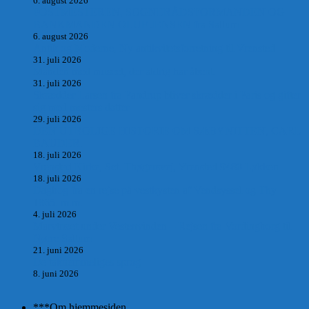
6. august 2026
POSTMESTEREN, SOGNERÅDSFORMANDEN OG
BANKMANDEN OLUF JENSEN fra Saltum –
6. august 2026
Antik og Moderne, Ny antikvitetsforretning til Vrensted
31. juli 2026
Manden med museet, der aldrig har åbent.
31. juli 2026
Skrædder Larsen fra Pandrup bliver skrædder i Paris og gifter
sig med mesters datter
29. juli 2026
DEN UTROLIGE HISTORIE OM SÆBYNITTEN, CARL
BAUDER.
18. juli 2026
Vrensted Kirke, Sct. Thøgersvej, Vrensted 9480 Løkken
18. juli 2026
Dagbog fra en rejse på vestkysten af Vendsyssel og Thy
1865. m.m.
4. juli 2026
Marvtræet under Vestenvinden – Rejsen fra Vordingborg til
Nørre Saltum
21. juni 2026
De taknemmeliges sprog
8. juni 2026
***Om hjemmesiden