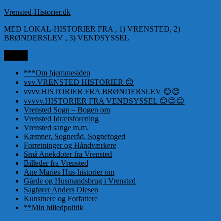
Videre
Vrensted-Historier.dk
til
MED LOKAL-HISTORIER FRA , 1) VRENSTED, 2)
indhold
BRØNDERSLEV , 3) VENDSYSSEL
Menu
***Om hjemmesiden
vvv.VRENSTED HISTORIER 😊
vvvv.HISTORIER FRA BRØNDERSLEV 😊😊
vvvvv.HISTORIER FRA VENDSYSSEL 😊😊😊
Vrensted Sogn – Bogen om
Vrensted Idrætsforening
Vrensted sange m.m.
Kæmner, Sogneråd, Sognefoged
Forretninger og Håndværkere
Små Anekdoter fra Vrensted
Billeder fra Vrensted
Ane Maries Hus-historier om
Gårde og Husmandsbrug i Vrensted
Sagfører Anders Olesen
Kunstnere og Forfattere
**Min billedpolitik