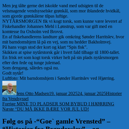
Men jeg tålte gerne det iskolde vand med udsigten til de
velsmagende vendsysselske grønkål, som mor iblandede hvidkål,
som gjorde grønkålene tilpas luftige.
NYTÅRSMORGEN fik vi kogt torsk, som kunne være leveret af
Fiskehandler Johannes Mehl i Lønstrup, som var gift med en
komtesse fra Oxholm ved Brovst.
En af fiskehandlerens landture gik omkring Sønder Harritslev, hvor
mit barndomshjem lå på en vej, som nu hedder Bakholmvej.
På hans vogn stod der kort og klart “Spis fisk”.
Skikken at spise nytårstorsk går i hvert fald tilbage til 1800-tallet.
En frisk ret som kogt torsk virker helt på sin plads nytårsmorgen
efter den fede og tunge julemad.
Som dengang, således også nu.
Godt nytår!
Luftfoto: Mit barndomshjem i Sønder Harritslev ved Hjørring.
Forfatter
Udgivet
Kategorier
Jens Otto Madsen
19. januar 2025
24. januar 2025
Historier
fra Vendsyssel
Indlægsnavigation
Forrige
Forrige
MINE TO PLADSER SOM BYBUD I HJØRRING
Næste
indlæg:
Næste
“DU MÅ IKKE BÆRE VOR JUL UD!
indlæg:
Følg os på -“Goe` gamle Vrensted” –
“Historier fra Brønderslev” – og