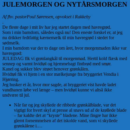
JULEMORGEN OG NYTÅRSMORGEN
Af fhv. pastorPoul Sørensen, opvokset i Rakkeby
.
De fleste dage i mit liv har jeg startet dagen med havregrød.
Som i min barndom, således også nu! Den eneste forskel er, at jeg
nu drikker fedtfattig kærnemælk til min havregrød i stedet for
sødmælk.
I min barndom var der to dage om året, hvor morgenmaden ikke var
havregrød:
JULEDAG fik vi grønlangkål til morgenmad. Hertil kold flæsk med
sennep og varmt hvidtøl og hjemmebagt fintbrød med smør.
Kanel og sukker blev strøet henover grønkålen.
Hvidtøl fik vi hjem i en stor mælkejunge fra bryggeriet Vendia i
Hjørring.
Jeg husker et år, hvor mor sagde, at bryggeriet vist havde ladet
vandhanen løbe vel længe – men hvidtøl kunne vi altså ikke
undvære til jul.
Når far og jeg skyllede de ribbede grønkålblade, var det
vigtigt for hvert skyl at presse al snavs ud af de krøllede blade
– far kaldte det at “kryste” bladene. Mine fingre har ikke
glemt fornemmelsen af det iskolde vand, som vi skyllede
grønkålene i.…