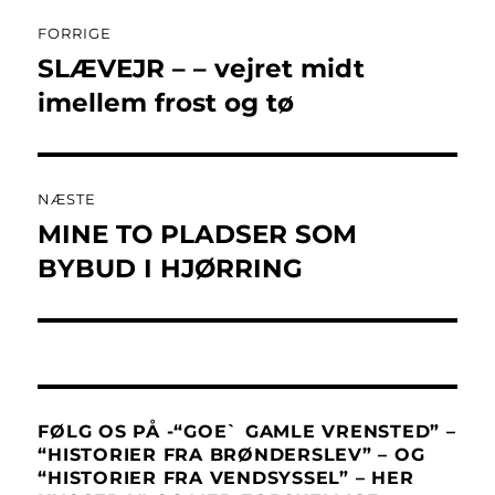
Indlægsnavigation
FORRIGE
SLÆVEJR – – vejret midt
Forrige
indlæg:
imellem frost og tø
NÆSTE
MINE TO PLADSER SOM
Næste
indlæg:
BYBUD I HJØRRING
FØLG OS PÅ -“GOE` GAMLE VRENSTED” –
“HISTORIER FRA BRØNDERSLEV” – OG
“HISTORIER FRA VENDSYSSEL” – HER