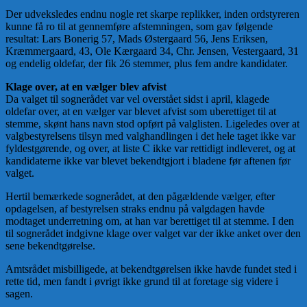
Der udveksledes endnu nogle ret skarpe replikker, inden ordstyreren
kunne få ro til at gennemføre afstemningen, som gav følgende
resultat: Lars Bonerig 57, Mads Østergaard 56, Jens Eriksen,
Kræmmergaard, 43, Ole Kærgaard 34, Chr. Jensen, Vestergaard, 31
og endelig oldefar, der fik 26 stemmer, plus fem andre kandidater.
Klage over, at en vælger blev afvist
Da valget til sognerådet var vel overstået sidst i april, klagede
oldefar over, at en vælger var blevet afvist som uberettiget til at
stemme, skønt hans navn stod opført på valglisten. Ligeledes over at
valgbestyrelsens tilsyn med valghandlingen i det hele taget ikke var
fyldestgørende, og over, at liste C ikke var rettidigt indleveret, og at
kandidaterne ikke var blevet bekendtgjort i bladene før aftenen før
valget.
Hertil bemærkede sognerådet, at den pågældende vælger, efter
opdagelsen, af bestyrelsen straks endnu på valgdagen havde
modtaget underretning om, at han var berettiget til at stemme. I den
til sognerådet indgivne klage over valget var der ikke anket over den
sene bekendtgørelse.
Amtsrådet misbilligede, at bekendtgørelsen ikke havde fundet sted i
rette tid, men fandt i øvrigt ikke grund til at foretage sig videre i
sagen.