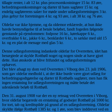
tillagte renter, i alt 12 kr. plus procesomkostninger 15 kr. 83 øre,
befordringsomkostninger og diæter til hans sagfører 15 kr. og
endelig sagførerens salær for møde under udlægsforretningen 3 kr.
plus gebyr for forretningen 4 kr. og 93 øre, i alt 38 kr. og 76 øre.
Oldefar var ikke hjemme, og da oldemor erklærede, at hun ikke
havde bemyndigelse til at betale beløbet, fandt fogeden følgende
genstande på ejendommen: fodpose 16 kr., kørekappe 6 kr.,
overfrakke 6 kr., jakke 6 kr., benklæder 6 kr., to sække med uld 15
kr. og en plat de menage med glas 5 kr.
Denne udlægsforretning indankede oldefar for Overretten, idet han
benægtede at skylde Rottbøll noget og nogen sinde at have gjort
dette. Han ønskede at blive frifundet og udlægsforretningen
ophævet.
Der blev afsagt ny dom ved Overretten i Viborg den 23. juli 1906,
som gav oldefar medhold i, at der ikke burde være gjort udlæg for
befordringsgodtgørelse og diæter til Rottbølls sagfører, men han fik
ingen erstatning for udlægsforretningen og måtte betale det
udestående beløb til Rottbøll.
Den 31. august 1908 var der en ny retssag ved Overretten i Viborg,
hvor oldefar begærede en erstatning af godsejer Rottbøll på 1000 kr.
for tort, tab og kreditspilde på grund af en udlægsforretning. Oldefar
skyldte ifølge Rottbøll 1385 kr. og 1 øre, som blev inddrevet ved en