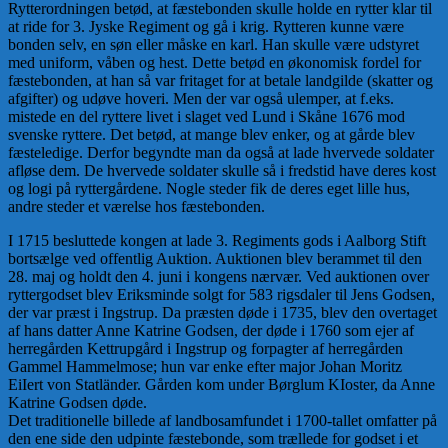
Rytterordningen betød, at fæstebonden skulle holde en rytter klar til
at ride for 3. Jyske Regiment og gå i krig. Rytteren kunne være
bonden selv, en søn eller måske en karl. Han skulle være udstyret
med uniform, våben og hest. Dette betød en økonomisk fordel for
fæstebonden, at han så var fritaget for at betale landgilde (skatter og
afgifter) og udøve hoveri. Men der var også ulemper, at f.eks.
mistede en del ryttere livet i slaget ved Lund i Skåne 1676 mod
svenske ryttere. Det betød, at mange blev enker, og at gårde blev
fæsteledige. Derfor begyndte man da også at lade hvervede soldater
afløse dem. De hvervede soldater skulle så i fredstid have deres kost
og logi på ryttergårdene. Nogle steder fik de deres eget lille hus,
andre steder et værelse hos fæstebonden.
I 1715 besluttede kongen at lade 3. Regiments gods i Aalborg Stift
bortsælge ved offentlig Auktion. Auktionen blev berammet til den
28. maj og holdt den 4. juni i kongens nærvær. Ved auktionen over
ryttergodset blev Eriksminde solgt for 583 rigsdaler til Jens Godsen,
der var præst i Ingstrup. Da præsten døde i 1735, blev den overtaget
af hans datter Anne Katrine Godsen, der døde i 1760 som ejer af
herregården Kettrupgård i Ingstrup og forpagter af herregården
Gammel Hammelmose; hun var enke efter major Johan Moritz
EiIert von Statländer. Gården kom under Børglum KIoster, da Anne
Katrine Godsen døde.
Det traditionelle billede af landbosamfundet i 1700-tallet omfatter på
den ene side den udpinte fæstebonde, som trællede for godset i et