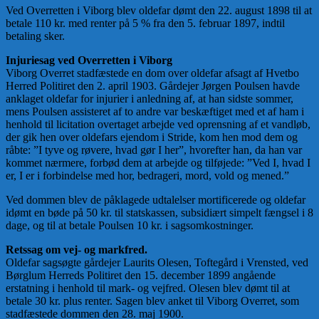
Ved Overretten i Viborg blev oldefar dømt den 22. august 1898 til at
betale 110 kr. med renter på 5 % fra den 5. februar 1897, indtil
betaling sker.
Injuriesag ved Overretten i Viborg
Viborg Overret stadfæstede en dom over oldefar afsagt af Hvetbo
Herred Politiret den 2. april 1903. Gårdejer Jørgen Poulsen havde
anklaget oldefar for injurier i anledning af, at han sidste sommer,
mens Poulsen assisteret af to andre var beskæftiget med et af ham i
henhold til licitation overtaget arbejde ved oprensning af et vandløb,
der gik hen over oldefars ejendom i Stride, kom hen mod dem og
råbte: ”I tyve og røvere, hvad gør I her”, hvorefter han, da han var
kommet nærmere, forbød dem at arbejde og tilføjede: ”Ved I, hvad I
er, I er i forbindelse med hor, bedrageri, mord, vold og mened.”
Ved dommen blev de påklagede udtalelser mortificerede og oldefar
idømt en bøde på 50 kr. til statskassen, subsidiært simpelt fængsel i 8
dage, og til at betale Poulsen 10 kr. i sagsomkostninger.
Retssag om vej- og markfred.
Oldefar sagsøgte gårdejer Laurits Olesen, Toftegård i Vrensted, ved
Børglum Herreds Politiret den 15. december 1899 angående
erstatning i henhold til mark- og vejfred. Olesen blev dømt til at
betale 30 kr. plus renter. Sagen blev anket til Viborg Overret, som
stadfæstede dommen den 28. maj 1900.