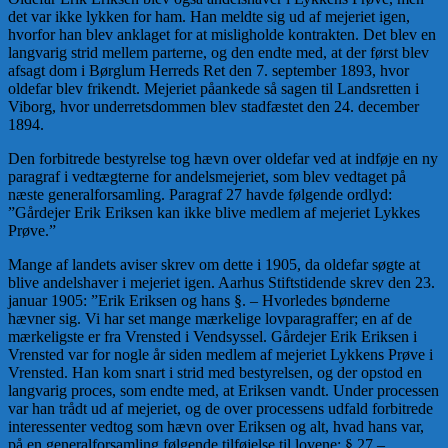
det var ikke lykken for ham. Han meldte sig ud af mejeriet igen,
hvorfor han blev anklaget for at misligholde kontrakten. Det blev en
langvarig strid mellem parterne, og den endte med, at der først blev
afsagt dom i Børglum Herreds Ret den 7. september 1893, hvor
oldefar blev frikendt. Mejeriet påankede så sagen til Landsretten i
Viborg, hvor underretsdommen blev stadfæstet den 24. december
1894.
Den forbitrede bestyrelse tog hævn over oldefar ved at indføje en ny
paragraf i vedtægterne for andelsmejeriet, som blev vedtaget på
næste generalforsamling. Paragraf 27 havde følgende ordlyd:
”Gårdejer Erik Eriksen kan ikke blive medlem af mejeriet Lykkes
Prøve.”
Mange af landets aviser skrev om dette i 1905, da oldefar søgte at
blive andelshaver i mejeriet igen. Aarhus Stiftstidende skrev den 23.
januar 1905: ”Erik Eriksen og hans §. – Hvorledes bønderne
hævner sig. Vi har set mange mærkelige lovparagraffer; en af de
mærkeligste er fra Vrensted i Vendsyssel. Gårdejer Erik Eriksen i
Vrensted var for nogle år siden medlem af mejeriet Lykkens Prøve i
Vrensted. Han kom snart i strid med bestyrelsen, og der opstod en
langvarig proces, som endte med, at Eriksen vandt. Under processen
var han trådt ud af mejeriet, og de over processens udfald forbitrede
interessenter vedtog som hævn over Eriksen og alt, hvad hans var,
på en generalforsamling følgende tilføjelse til lovene: § 27 –