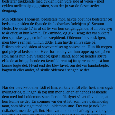
bedstefar trækkende med cyklen i den ydre side af vejen – med
cyklen mellem sig og grøften, som der jo var de fleste steder
dengang.
Min oldemor Thomsen, bedstefars mor, havde boet hos bedstefar og
bedstemor, siden de flyttede fra bedstefars fødehjem på Stenum
Hede. De sidste 17 år af sit liv var hun sengeliggende. Hun blev syg
to år efter, at hun kom til Eriksminde, og gik i seng; det var sikkert
den spanske syge, en influenzaepidemi. Oldemor blev rask igen,
men blev i sengen, til hun døde. Hun havde en lys stue på
Eriksminde ved siden af soveværelset og spisestuen. Hun fik megen
god pleje af bedstemor. Hver formiddag var hun oppe og sad på en
stol, mens hun blev vasket og gjort i stand. Mor og hendes søstre
elskede at bringe hende en favnfuld rent tøj fra tørresnoren, så hun
kunne lugte det. Hvad end der blev lavet, om det var håndarbejde,
bagværk eller andet, så skulle oldemor i sengen se det.
Når der blev købt eller født et lam, en kalv et føl eller hest, men også
kyllinger og ællinger, så tog min mor eller en af hendes søskende
dem med ind i oldemors stue eller de fik dyret så tæt til vinduet, at
hun kunne se det. En sommer var der et føl, som blev ualmindelig
tamt, som blev taget med ind i oldemors stue. Det var jo nok lidt
risikabelt, men det gik fint. Hun var altid en del af dagliglivet, og der