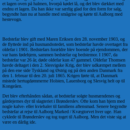
et lagen oven på halmen, hvorpå kødet lå, og det blev dækket med
endnu et lagen. Da han ikke var særlig glad for den form for salg,
begyndte han nu at handle med smågrise og kørte til Aalborg med
hestevogn.
Bedstefar blev gift med Maren Eriksen den 28. november 1903, og
de flyttede ind på husmandsstedet, som bedstefar havde overtaget fra
oldefar i 1901. Bedstefars forældre blev boende på ejendommen, der
var hans fødehjem, sammen bedstefar og bedstemor. I 1907, da
bedstefar var 26 år, døde oldefar kun 47 gammel. Oldefar Thomsen
havde deltaget i den 2. Slesvigske Krig, der blev udkæmpet mellem
på den ene side Tyskland og Østrig og på den anden Danmark fra
den 1. februar til den 20. juli 1865. Krigen førte til, at Danmark
mistede hertugdømmerne Holsten, Lauenborg og Slesvig helt op til
Kongeåen.
Det blev efterhånden sådan, at bedstefar solgte husmændenes og
gårdejernes dyr til slagteriet i Brønderslev. Ofte kom han hjem med
nogle kalve- eller kviehaler til familiens aftensmad. Senere begyndte
bedstefar at rejse til Aalborg Marked / Kvægtorvet hver uge. Han
cyklede til Brønderslev og tog toget til Aalborg. Men det viste sig at
være en dårlig ide.