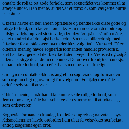
omtalte de rolige og gode forhold, som sognerådet var kommet til at
arbejde under. Han mente, at det var et forhold, som vælgerne burde
påskønne.
Oldefar havde en helt anden opfattelse og kendte ikke disse gode og
rolige forhold, som læreren omtalte. Han mindede om den bitre og
hidsige valgkamp ved sidste valg, der blev ført på en så ufin måde,
da et mindretal af de højst beskattede i Vrensted allierede sig med
thiseboer for at råde over, hvem der blev valgt ind i Vrensted. Efter
oldefars mening havde sognerådsformanden handlet provisorisk,
idet han bevilgede, at der blev kørt sten i vejen fra Vrensted og østpå
uden at spørge de andre medlemmer. Derudover fremførte han også
et par andre forhold, som efter hans mening var urimelige.
Ordstyreren omtalte oldefars angreb på sognerådet og formanden
som usømmeligt og uværdigt for vælgerne. For følgerne måtte
oldefar selv stå til ansvar.
Oldefar mente, at når han ikke kunne se de rolige forhold, som
Jensen omtalte, måtte han vel have den samme ret til at udtale sig
som ordstyreren.
Sognerådsformanden imødegik oldefars angreb og nævnte, at syv
rådsmedlemmer havde opfordret ham til at få vejstykket stenbelagt,
endog klagerens egen bror.