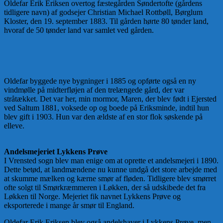
Oldefar Erik Eriksen overtog fæstegården Søndertofte (gårdens
tidligere navn) af godsejer Christian Michael Rottbøll, Børglum
Kloster, den 19. september 1883. Til gården hørte 80 tønder land,
hvoraf de 50 tønder land var samlet ved gården.
Oldefar byggede nye bygninger i 1885 og opførte også en ny
vindmølle på midterfløjen af den trelængede gård, der var
stråtækket. Det var her, min mormor, Maren, der blev født i Ejersted
ved Saltum 1881, voksede op og boede på Eriksminde, indtil hun
blev gift i 1903. Hun var den ældste af en stor flok søskende på
elleve.
Andelsmejeriet Lykkens Prøve
I Vrensted sogn blev man enige om at oprette et andelsmejeri i 1890.
Dette betød, at landmændene nu kunne undgå det store arbejde med
at skumme mælken og kærne smør af fløden. Tidligere blev smørret
ofte solgt til Smørkræmmeren i Løkken, der så udskibede det fra
Løkken til Norge. Mejeriet fik navnet Lykkens Prøve og
eksporterede i mange år smør til England.
Oldefar Erik Eriksen blev også andelshaver i Lykkens Prøve, men