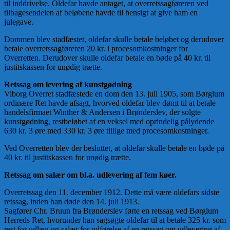
til inddrivelse. Oldefar havde antaget, at overretssagføreren ved
tilbagesendelen af beløbene havde til hensigt at give ham en
julegave.
Dommen blev stadfæstet, oldefar skulle betale beløbet og derudover
betale overretssagføreren 20 kr. i procesomkostninger for
Overretten. Derudover skulle oldefar betale en bøde på 40 kr. til
justitskassen for unødig trætte.
Retssag om levering af kunstgødning
Viborg Overret stadfæstede en dom den 13. juli 1905, som Børglum
ordinære Ret havde afsagt, hvorved oldefar blev dømt til at betale
handelsfirmaet Winther & Andersen i Brønderslev, der solgte
kunstgødning, restbeløbet af en veksel med oprindelig pålydende
630 kr. 3 øre med 330 kr. 3 øre tillige med procesomkostninger.
Ved Overretten blev der besluttet, at oldefar skulle betale en bøde på
40 kr. til justitskassen for unødig trætte.
Retssag om salær om bl.a. udlevering af fem køer.
Overretssag den 11. december 1912. Dette må være oldefars sidste
retssag, inden han døde den 14. juli 1913.
Sagfører Chr. Bruun fra Brønderslev førte en retssag ved Børglum
Herreds Ret, hvorunder han sagsøgte oldefar til at betale 325 kr. som
rest for udlæg og salær for udførelse af en retssag om udlevering af