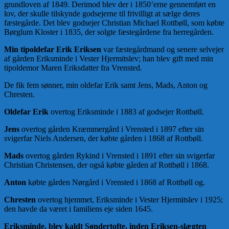
grundloven af 1849. Derimod blev der i 1850’erne gennemført en
lov, der skulle tilskynde godsejerne til frivilligt at sælge deres
fæstegårde. Det blev godsejer Christian Michael Rottbøll, som købte
Børglum Kloster i 1835, der solgte fæstegårdene fra herregården.
Min tipoldefar Erik Eriksen
var fæstegårdmand og senere selvejer
af gården Eriksminde i Vester Hjermitslev; han blev gift med min
tipoldemor Maren Eriksdatter fra Vrensted.
De fik fem sønner, min oldefar Erik samt Jens, Mads, Anton og
Chresten.
Oldefar Erik
overtog Eriksminde i 1883 af godsejer Rottbøll.
Jens
overtog gården Kræmmergård i Vrensted i 1897 efter sin
svigerfar Niels Andersen, der købte gården i 1868 af Rottbøll.
Mads
overtog gården Rykind i Vrensted i 1891 efter sin svigerfar
Christian Christensen, der også købte gården af Rottbøll i 1868.
Anton
købte gården Nørgård i Vrensted i 1868 af Rottbøll og.
Chresten
overtog hjemmet, Eriksminde i Vester Hjermitslev i 1925;
den havde da været i familiens eje siden 1645.
Eriksminde, blev kaldt Søndertofte, inden Eriksen-slægten