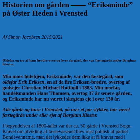
Historien om gården —— “Eriksminde”
på Øster Heden i Vrensted
Af Simon Jacobsen 2015/2021
Oldefar og tre af hans brødre overtog hver sin gård, der var fæstegårde under Børglum
Kloster.
Min mors fødehjem, Eriksminde, var den fæstegård, som
oldefar Erik Eriksen
, en af de fire Eriksen-brødre, overtog af
godsejer Christian Michael Rottbøll i 1883. Min morfar,
handelsmanden Hans Thomsen, overtog 37 år senere gården,
og Eriksminde har nu været i slægtens eje i over 130 år.
Alle gårde og huse i Vrensted, på nær et par stykker, har været
fæstegårde under eller ejet af Børglum Kloster.
I begyndelsen af 1800-tallet var der ca. 50 gårde i Vrensted Sogn.
Kravet om afvikling af fæstevæsenet blev rejst politisk af partiet
Bondevennerne, men det lykkedes dem ikke at få kravet med i