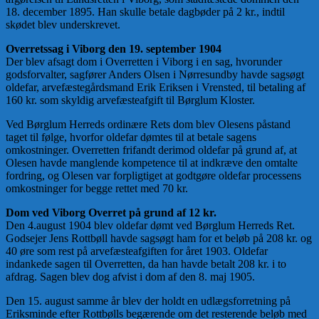
18. december 1895. Han skulle betale dagbøder på 2 kr., indtil
skødet blev underskrevet.
Overretssag i Viborg den 19. september 1904
Der blev afsagt dom i Overretten i Viborg i en sag, hvorunder
godsforvalter, sagfører Anders Olsen i Nørresundby havde sagsøgt
oldefar, arvefæstegårdsmand Erik Eriksen i Vrensted, til betaling af
160 kr. som skyldig arvefæsteafgift til Børglum Kloster.
Ved Børglum Herreds ordinære Rets dom blev Olesens påstand
taget til følge, hvorfor oldefar dømtes til at betale sagens
omkostninger. Overretten frifandt derimod oldefar på grund af, at
Olesen havde manglende kompetence til at indkræve den omtalte
fordring, og Olesen var forpligtiget at godtgøre oldefar processens
omkostninger for begge rettet med 70 kr.
Dom ved Viborg Overret på grund af 12 kr.
Den 4.august 1904 blev oldefar dømt ved Børglum Herreds Ret.
Godsejer Jens Rottbøll havde sagsøgt ham for et beløb på 208 kr. og
40 øre som rest på arvefæsteafgiften for året 1903. Oldefar
indankede sagen til Overretten, da han havde betalt 208 kr. i to
afdrag. Sagen blev dog afvist i dom af den 8. maj 1905.
Den 15. august samme år blev der holdt en udlægsforretning på
Eriksminde efter Rottbølls begærende om det resterende beløb med