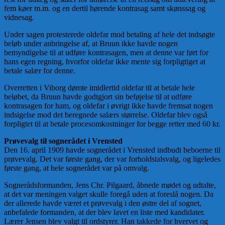
fem køer m.m. og en dertil hørende kontrasag samt skønssag og
vidnesag.
Under sagen protesterede oldefar mod betaling af hele det indsøgte
beløb under anbringelse af, at Bruun ikke havde nogen
bemyndigelse til at udføre kontrasagen, men at denne var ført for
hans egen regning, hvorfor oldefar ikke mente sig forpligtiget at
betale salær for denne.
Overretten i Viborg dømte imidlertid oldefar til at betale hele
beløbet, da Bruun havde godtgjort sin beføjelse til at udføre
kontrasagen for ham, og oldefar i øvrigt ikke havde fremsat nogen
indsigelse mod det beregnede salærs størrelse. Oldefar blev også
forpligtet til at betale procesomkostninger for begge retter med 60 kr.
Prøvevalg til sognerådet i Vrensted
Den 16. april 1909 havde sognerådet i Vrensted indbudt beboerne til
prøvevalg. Det var første gang, der var forholdstalsvalg, og ligeledes
første gang, at hele sognerådet var på omvalg.
Sognerådsformanden, Jens Chr. Pilgaard, åbnede mødet og udtalte,
at det var meningen valget skulle foregå uden at foreslå nogen. Da
der allerede havde været et prøvevalg i den østre del af sognet,
anbefalede formanden, at der blev lavet en liste med kandidater.
Lærer Jensen blev valgt til ordstyrer. Han takkede for hvervet og