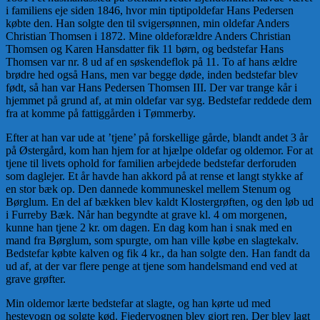
i familiens eje siden 1846, hvor min tiptipoldefar Hans Pedersen
købte den. Han solgte den til svigersønnen, min oldefar Anders
Christian Thomsen i 1872. Mine oldeforældre Anders Christian
Thomsen og Karen Hansdatter fik 11 børn, og bedstefar Hans
Thomsen var nr. 8 ud af en søskendeflok på 11. To af hans ældre
brødre hed også Hans, men var begge døde, inden bedstefar blev
født, så han var Hans Pedersen Thomsen III. Der var trange kår i
hjemmet på grund af, at min oldefar var syg. Bedstefar reddede dem
fra at komme på fattiggården i Tømmerby.
Efter at han var ude at ’tjene’ på forskellige gårde, blandt andet 3 år
på Østergård, kom han hjem for at hjælpe oldefar og oldemor. For at
tjene til livets ophold for familien arbejdede bedstefar derforuden
som daglejer. Et år havde han akkord på at rense et langt stykke af
en stor bæk op. Den dannede kommuneskel mellem Stenum og
Børglum. En del af bækken blev kaldt Klostergrøften, og den løb ud
i Furreby Bæk. Når han begyndte at grave kl. 4 om morgenen,
kunne han tjene 2 kr. om dagen. En dag kom han i snak med en
mand fra Børglum, som spurgte, om han ville købe en slagtekalv.
Bedstefar købte kalven og fik 4 kr., da han solgte den. Han fandt da
ud af, at der var flere penge at tjene som handelsmand end ved at
grave grøfter.
Min oldemor lærte bedstefar at slagte, og han kørte ud med
hestevogn og solgte kød. Fjedervognen blev gjort ren. Der blev lagt