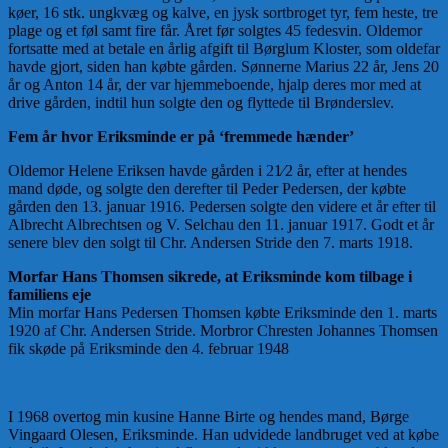
køer, 16 stk. ungkvæg og kalve, en jysk sortbroget tyr, fem heste, tre
plage og et føl samt fire får. Året før solgtes 45 fedesvin. Oldemor
fortsatte med at betale en årlig afgift til Børglum Kloster, som oldefar
havde gjort, siden han købte gården. Sønnerne Marius 22 år, Jens 20
år og Anton 14 år, der var hjemmeboende, hjalp deres mor med at
drive gården, indtil hun solgte den og flyttede til Brønderslev.
Fem år hvor Eriksminde er på ‘fremmede hænder’
Oldemor Helene Eriksen havde gården i 21⁄2 år, efter at hendes
mand døde, og solgte den derefter til Peder Pedersen, der købte
gården den 13. januar 1916. Pedersen solgte den videre et år efter til
Albrecht Albrechtsen og V. Selchau den 11. januar 1917. Godt et år
senere blev den solgt til Chr. Andersen Stride den 7. marts 1918.
Morfar Hans Thomsen sikrede, at Eriksminde kom tilbage i
familiens eje
Min morfar Hans Pedersen Thomsen købte Eriksminde den 1. marts
1920 af Chr. Andersen Stride. Morbror Chresten Johannes Thomsen
fik skøde på Eriksminde den 4. februar 1948
I 1968 overtog min kusine Hanne Birte og hendes mand, Børge
Vingaard Olesen, Eriksminde. Han udvidede landbruget ved at købe