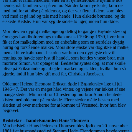
var altid et familiemedlem eller en af tjenestefolkene hjemme hos
hende, når familien var på en tur. Når der kom nye karle, kom de
med ind for at hilse på oldemor, og der var flere af dem, som blev
ved med at gå ind og tale med hende. Hun elskede børnene, og de
elskede Bedste. Hun var syg de sidste to uger, inden hun døde.
Mor blev en dygtig malkepige og deltog to gange i Brønderslev og
Omegns Landboforenings malkekursus i 1936 og 1939, hvor hun
fik et flot malkediplom med en anbefaling som en særdeles dygtig,
hurtig og forstående malker. Mors store ønske var dog ikke at malke,
men at blive købmand. I skolen var hun den dygtigste elev til
regning og havde stor lyst til handel, som hendes yngste bror, min
morbror Simon, var optaget af. Bedstefar syntes dog, at mor skulle
blive på Eriksminde og arbejde i marken og stalden, hvilket hun så
gjorde, indtil hun blev gift med far, Christian Jacobsen.
Oldemor Helene Eleonora Eriksen døde i Brønderslev lige til jul
1946-47. Det var en meget hård vinter, og vejene var lukket af sne
mange steder. Min morbror Chresten og morbror Simon hentede
kisten med oldemor på en slæde. Flere steder måtte hesten med
slæden ud over markerne for at komme til Vrensted, hvor hun blev
begravet.
Bedstefar – handelsmanden Hans Thomsen
Min bedstefar Hans Pedersen Thomsen blev født den 20. november
1881 i et husmandssted på Stenum Hede. Ejendommen havde været