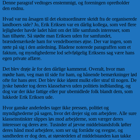
Denne paragraf vedtoges enstemmigt, og foreningen opretholder
den endnu.
Hvad var nu årsagen til det ekstraordinære skridt fra de organiserede
landboers side? Jo, Erik Eriksen var en dårlig kollega, som ved flere
lejligheder havde ladet hånt om det lille samfunds interesser, som
han tilhørte. Så stødte man Eriksen uden for samfundet,
brændemærkede ham for vendelboernes øjne. Der var ingen, som
rørte på sig i den anledning. Bladene noterede paragraffen som et
faktum, og myndighederne lod selvfølgelig Eriksens sag være hans
egen private affære.
Det blev drøje år for den dårlige kammerat. Overalt, hvor man
mødte ham, veg man til side for ham, og hånende bemærkninger lød
ofte for hans ører. Der blev ikke idømt mulkt eller straf til nogen. De
jyske bønder tog deres klassehævn uden politiets indblanding, og
dog var der ikke fattige eller pur ubemidlede folk blandt dem, som
lukkede Erik Eriksen ude.
Hvor ganske anderledes tager ikke pressen, politiet og
myndighederne på sagen, hvor det drejer sig om arbejdere. Alle sure
klasseinstinkter slippes løs mod arbejderne, som værger deres
interesser og deres ære. Tusinder af jævne middelstandsfolk løfter
deres hånd mod arbejdere, som ser sig forrådte og svegne, og
sandheden er dog den, at størstedelen af middelstanden kan takke