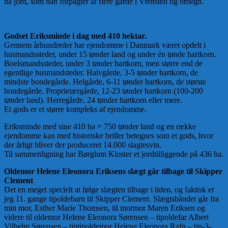
ha jord, som han forpagter af flere gårde i Vrensted og omegn.
Godset Eriksminde i dag med 410 hektar.
Gennem århundreder har ejendomme i Danmark været opdelt i
husmandssteder, under 15 tønder land og under én tønde hartkorn.
Boelsmandssteder, under 3 tønder hartkorn, men større end de
egentlige husmandsteder. Halvgårde, 3-5 tønder hartkorn, de
mindste bondegårde. Helgårde, 6-11 tønder hartkorn, de største
bondegårde. Proprietærgårde, 12-23 tønder hartkorn (100-200
tønder land). Herregårde, 24 tønder hartkorn eller mere.
Et gods er et større kompleks af ejendomme.
Eriksminde med sine 410 ha = 750 tønder land og en række
ejendomme kan med historiske briller betegnes som et gods, hvor
der årligt bliver der produceret 14.000 slagtesvin.
Til sammenligning har Børglum Kloster et jordtilliggende på 436 ha.
Oldemor Helene Eleonora Eriksens slægt går tilbage til Skipper
Clement
Det en meget specielt at følge slægten tilbage i tiden, og faktisk er
jeg 11. gange tipoldebarn til Skipper Clement. Slægtsbåndet går fra
min mor, Esther Marie Thomsen, til mormor Maren Eriksen og
videre til oldemor Helene Eleonora Sørensen – tipoldefar Albert
Vilhelm Sørensen – tiptipoldemor Helene Eleonora Rafn – tip-3-