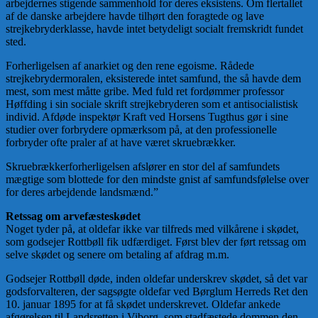
arbejdernes stigende sammenhold for deres eksistens. Om flertallet
af de danske arbejdere havde tilhørt den foragtede og lave
strejkebryderklasse, havde intet betydeligt socialt fremskridt fundet
sted.
Forherligelsen af anarkiet og den rene egoisme. Rådede
strejkebrydermoralen, eksisterede intet samfund, the så havde dem
mest, som mest måtte gribe. Med fuld ret fordømmer professor
Høffding i sin sociale skrift strejkebryderen som et antisocialistisk
individ. Afdøde inspektør Kraft ved Horsens Tugthus gør i sine
studier over forbrydere opmærksom på, at den professionelle
forbryder ofte praler af at have været skruebrækker.
Skruebrækkerforherligelsen afslører en stor del af samfundets
mægtige som blottede for den mindste gnist af samfundsfølelse over
for deres arbejdende landsmænd.”
Retssag om arvefæsteskødet
Noget tyder på, at oldefar ikke var tilfreds med vilkårene i skødet,
som godsejer Rottbøll fik udfærdiget. Først blev der ført retssag om
selve skødet og senere om betaling af afdrag m.m.
Godsejer Rottbøll døde, inden oldefar underskrev skødet, så det var
godsforvalteren, der sagsøgte oldefar ved Børglum Herreds Ret den
10. januar 1895 for at få skødet underskrevet. Oldefar ankede
afgørelsen til Landsretten i Viborg, som stadfæstede dommen den