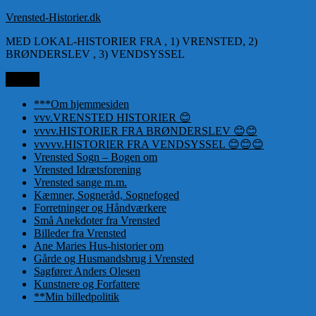
Videre
Vrensted-Historier.dk
til
MED LOKAL-HISTORIER FRA , 1) VRENSTED, 2)
indhold
BRØNDERSLEV , 3) VENDSYSSEL
Menu
***Om hjemmesiden
vvv.VRENSTED HISTORIER 😊
vvvv.HISTORIER FRA BRØNDERSLEV 😊😊
vvvvv.HISTORIER FRA VENDSYSSEL 😊😊😊
Vrensted Sogn – Bogen om
Vrensted Idrætsforening
Vrensted sange m.m.
Kæmner, Sogneråd, Sognefoged
Forretninger og Håndværkere
Små Anekdoter fra Vrensted
Billeder fra Vrensted
Ane Maries Hus-historier om
Gårde og Husmandsbrug i Vrensted
Sagfører Anders Olesen
Kunstnere og Forfattere
**Min billedpolitik