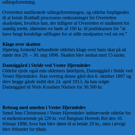
udlægsforretning.
Overretten stadfæstede udlægsforretningen, og oldefar forpligtedes
til at betale Rottbøll processens omkostninger for Overretten
skadesløst, hvorhos han, der tidligere af Overretten er mulkteret for
unødig trætte, idømmes en bøde af 100 kr. til justitskassen for ”at
have brugt kendelige udflugter for at stille modparten ved sin ret.”
Klage over skatten
Hjørring Amtsråd behandlede oldefars klage over hans skat på sit
møde den 29. – 30. maj 1896. Skatten blev nedsat med 15 taxter.
Damsiggård i Stride ved Vester Hjermitslev
Oldefar ejede også min oldemors fødehjem, Damsiggård i Stride ved
Vester Hjermitslev. Han overtog denne gård den 6. oktober 1897 og
drev begge gårde indtil den 24. april 1913, da han solgte
Damsiggård til Niels Knudsen Nielsen for 30.500 kr.
Retssag med smeden i Vester Hjermitslev
Smed Jens Christensen i Vester Hjermitslev indstævnede oldefar for
et mellemværende på 220 kr. ved Børglum Herreds Ret den 10.
februar 1898, hvor han blev dømt til at betale 20 kr., men i øvrigt
blev frifundet for tiltale.