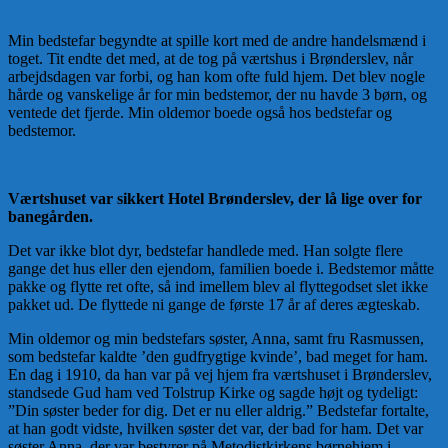
Min bedstefar begyndte at spille kort med de andre handelsmænd i
toget. Tit endte det med, at de tog på værtshus i Brønderslev, når
arbejdsdagen var forbi, og han kom ofte fuld hjem. Det blev nogle
hårde og vanskelige år for min bedstemor, der nu havde 3 børn, og
ventede det fjerde. Min oldemor boede også hos bedstefar og
bedstemor.
Værtshuset var sikkert Hotel Brønderslev, der lå lige over for
banegården.
Det var ikke blot dyr, bedstefar handlede med. Han solgte flere
gange det hus eller den ejendom, familien boede i. Bedstemor måtte
pakke og flytte ret ofte, så ind imellem blev al flyttegodset slet ikke
pakket ud. De flyttede ni gange de første 17 år af deres ægteskab.
Min oldemor og min bedstefars søster, Anna, samt fru Rasmussen,
som bedstefar kaldte ’den gudfrygtige kvinde’, bad meget for ham.
En dag i 1910, da han var på vej hjem fra værtshuset i Brønderslev,
standsede Gud ham ved Tolstrup Kirke og sagde højt og tydeligt:
”Din søster beder for dig. Det er nu eller aldrig.” Bedstefar fortalte,
at han godt vidste, hvilken søster det var, der bad for ham. Det var
søster Anna, der var bestyrer på Metodistkirkens børnehjem i