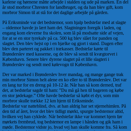
karlene og børnene måtte arbejde i stalden og ude på marken. En del
år stod morbror Chresten for landbruget, og da han blev gift, kom
morbror Simon til at stå for det daglige arbejde på gården.
På Eriksminde var det bedstemor, som hjalp bedstefar med at slagte
– oldemor havde jo lært ham det. Slagtningen foregik i laden, og
engang kom eleverne fra skolen, som lå på modsatte side af vejen,
for at se en stor tyrekalv på ca. 500 kg blev slået for panden og
slagtet. Den blev hejst op i en bjælke og gjort i stand. Dagen efter
blev den parteret og pakket i trækasser. Bedstefar kørte til
Brønderslev med kasserne, og de blev så sendt til kvægtorvet i
København. Senere blev dyrene slagtet på et lille slagteri i
Brønderslev og sendt med kølevogn til København.
Der var marked i Brønderslev hver mandag, og mange gange trak
min morbror Simon helt alene en ko eller to til Brønderslev. Det var
en lang tur for en dreng på 10-12 år. Når han så kom derned, traf
det, at bedstefar sagde til ham: ”Du må gå hen til bageren og købe
en stor jødekage.” Ofte havde bedstefar så købt et dyr, som min
morbror skulle trække 12 km hjem til Eriksminde.
Bedstefar var natteblind, dvs. at han aldrig har set stjernehimlen. På
den tid af året, hvor det blev tidligt mørkt, spurgte bedstemor altid,
hvilken vej han cyklede. Når bedstefar ikke var kommet hjem før
mørkets frembrud, tog bedstemor en lampe i hånden og gik ham i
møde. Bedstemor vidste jo, hvad vej han skulle komme fra. Så kom