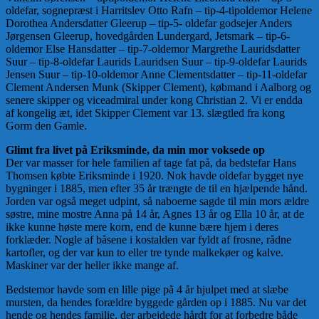
oldefar, sognepræst i Harritslev Otto Rafn – tip-4-tipoldemor Helene
Dorothea Andersdatter Gleerup – tip-5- oldefar godsejer Anders
Jørgensen Gleerup, hovedgården Lundergard, Jetsmark – tip-6-
oldemor Else Hansdatter – tip-7-oldemor Margrethe Lauridsdatter
Suur – tip-8-oldefar Laurids Lauridsen Suur – tip-9-oldefar Laurids
Jensen Suur – tip-10-oldemor Anne Clementsdatter – tip-11-oldefar
Clement Andersen Munk (Skipper Clement), købmand i Aalborg og
senere skipper og viceadmiral under kong Christian 2. Vi er endda
af kongelig æt, idet Skipper Clement var 13. slægtled fra kong
Gorm den Gamle.
Glimt fra livet på Eriksminde, da min mor voksede op
Der var masser for hele familien af tage fat på, da bedstefar Hans
Thomsen købte Eriksminde i 1920. Nok havde oldefar bygget nye
bygninger i 1885, men efter 35 år trængte de til en hjælpende hånd.
Jorden var også meget udpint, så naboerne sagde til min mors ældre
søstre, mine mostre Anna på 14 år, Agnes 13 år og Ella 10 år, at de
ikke kunne høste mere korn, end de kunne bære hjem i deres
forklæder. Nogle af båsene i kostalden var fyldt af frosne, rådne
kartofler, og der var kun to eller tre tynde malkekøer og kalve.
Maskiner var der heller ikke mange af.
Bedstemor havde som en lille pige på 4 år hjulpet med at slæbe
mursten, da hendes forældre byggede gården op i 1885. Nu var det
hende og hendes familie, der arbejdede hårdt for at forbedre både