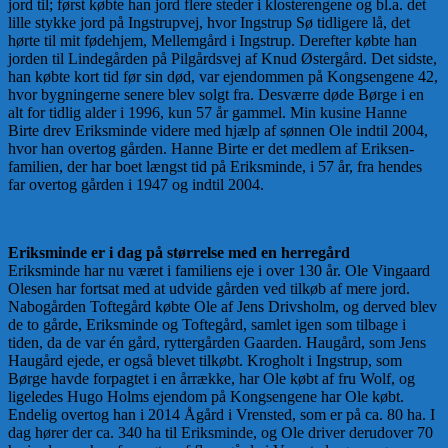
jord til; først købte han jord flere steder i klosterengene og bl.a. det
lille stykke jord på Ingstrupvej, hvor Ingstrup Sø tidligere lå, det
hørte til mit fødehjem, Mellemgård i Ingstrup. Derefter købte han
jorden til Lindegården på Pilgårdsvej af Knud Østergård. Det sidste,
han købte kort tid før sin død, var ejendommen på Kongsengene 42,
hvor bygningerne senere blev solgt fra. Desværre døde Børge i en
alt for tidlig alder i 1996, kun 57 år gammel. Min kusine Hanne
Birte drev Eriksminde videre med hjælp af sønnen Ole indtil 2004,
hvor han overtog gården. Hanne Birte er det medlem af Eriksen-
familien, der har boet længst tid på Eriksminde, i 57 år, fra hendes
far overtog gården i 1947 og indtil 2004.
Eriksminde er i dag på størrelse med en herregård
Eriksminde har nu været i familiens eje i over 130 år. Ole Vingaard
Olesen har fortsat med at udvide gården ved tilkøb af mere jord.
Nabogården Toftegård købte Ole af Jens Drivsholm, og derved blev
de to gårde, Eriksminde og Toftegård, samlet igen som tilbage i
tiden, da de var én gård, ryttergården Gaarden. Haugård, som Jens
Haugård ejede, er også blevet tilkøbt. Krogholt i Ingstrup, som
Børge havde forpagtet i en årrække, har Ole købt af fru Wolf, og
ligeledes Hugo Holms ejendom på Kongsengene har Ole købt.
Endelig overtog han i 2014 Ågård i Vrensted, som er på ca. 80 ha. I
dag hører der ca. 340 ha til Eriksminde, og Ole driver derudover 70