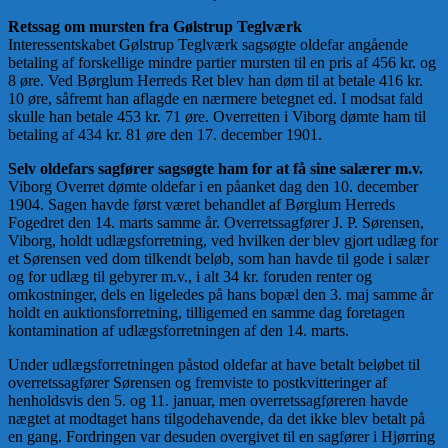
Retssag om mursten fra Gølstrup Teglværk
Interessentskabet Gølstrup Teglværk sagsøgte oldefar angående
betaling af forskellige mindre partier mursten til en pris af 456 kr. og
8 øre. Ved Børglum Herreds Ret blev han døm til at betale 416 kr.
10 øre, såfremt han aflagde en nærmere betegnet ed. I modsat fald
skulle han betale 453 kr. 71 øre. Overretten i Viborg dømte ham til
betaling af 434 kr. 81 øre den 17. december 1901.
Selv oldefars sagfører sagsøgte ham for at få sine salærer m.v.
Viborg Overret dømte oldefar i en påanket dag den 10. december
1904. Sagen havde først været behandlet af Børglum Herreds
Fogedret den 14. marts samme år. Overretssagfører J. P. Sørensen,
Viborg, holdt udlægsforretning, ved hvilken der blev gjort udlæg for
et Sørensen ved dom tilkendt beløb, som han havde til gode i salær
og for udlæg til gebyrer m.v., i alt 34 kr. foruden renter og
omkostninger, dels en ligeledes på hans bopæl den 3. maj samme år
holdt en auktionsforretning, tilligemed en samme dag foretagen
kontamination af udlægsforretningen af den 14. marts.
Under udlægsforretningen påstod oldefar at have betalt beløbet til
overretssagfører Sørensen og fremviste to postkvitteringer af
henholdsvis den 5. og 11. januar, men overretssagføreren havde
nægtet at modtaget hans tilgodehavende, da det ikke blev betalt på
en gang. Fordringen var desuden overgivet til en sagfører i Hjørring