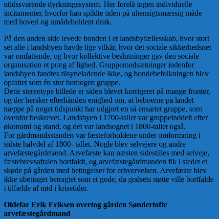
utidssvarende dyrkningssystem. Her forelå ingen individuelle
incitamenter, hvorfor han spildte tiden på uhensigtsmæssig måde
med hoveri og umådeholdent druk.
På den anden side levede bonden i et landsbyfællesskab, hvor stort
set alle i landsbyen havde lige vilkår, hvor det sociale sikkerhedsnet
var omfattende, og hvor kollektive beslutninger gav den sociale
organisation et præg af lighed. Gruppemodsætninger indenfor
landsbyen fandtes tilsyneladende ikke, og bondebefolkningen blev
opfattet som én stor homogen gruppe.
Dette stereotype billede er siden blevet korrigeret på mange fronter,
og der hersker efterhånden enighed om, at beboerne på landet
næppe på noget tidspunkt har udgjort en så ensartet gruppe, som
ovenfor beskrevet. Landsbyen i 1700-tallet var gruppeinddelt efter
økonomi og stand, og det var landsognet i 1800-tallet også.
For gårdmandsstanden var fæsteforholdene under omformning i
sidste halvdel af 1800- tallet. Nogle blev selvejere og andre
arvefæstegårdmænd. Arvefæste kan næsten sidestilles med selveje,
fæstebrevsaftalen bortfaldt, og arvefæstegårdmanden fik i stedet et
skøde på gården med betingelser for erhvervelsen. Arvefæste blev
ikke ubetinget betragtet som et gode, da godsets støtte ville bortfalde
i tilfælde af nød i krisetider.
Oldefar Erik Eriksen overtog gården Søndertofte
arvefæstegårdmand