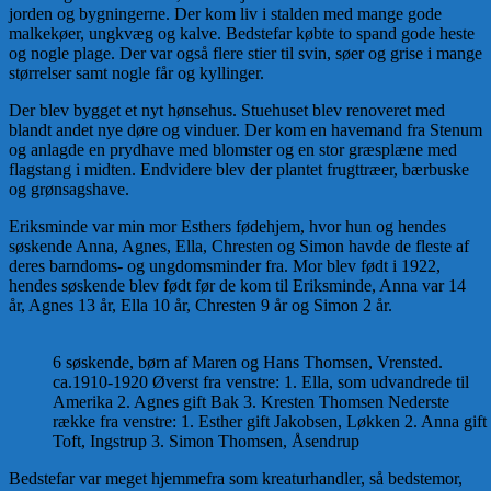
jorden og bygningerne. Der kom liv i stalden med mange gode
malkekøer, ungkvæg og kalve. Bedstefar købte to spand gode heste
og nogle plage. Der var også flere stier til svin, søer og grise i mange
størrelser samt nogle får og kyllinger.
Der blev bygget et nyt hønsehus. Stuehuset blev renoveret med
blandt andet nye døre og vinduer. Der kom en havemand fra Stenum
og anlagde en prydhave med blomster og en stor græsplæne med
flagstang i midten. Endvidere blev der plantet frugttræer, bærbuske
og grønsagshave.
Eriksminde var min mor Esthers fødehjem, hvor hun og hendes
søskende Anna, Agnes, Ella, Chresten og Simon havde de fleste af
deres barndoms- og ungdomsminder fra. Mor blev født i 1922,
hendes søskende blev født før de kom til Eriksminde, Anna var 14
år, Agnes 13 år, Ella 10 år, Chresten 9 år og Simon 2 år.
6 søskende, børn af Maren og Hans Thomsen, Vrensted.
ca.1910-1920 Øverst fra venstre: 1. Ella, som udvandrede til
Amerika 2. Agnes gift Bak 3. Kresten Thomsen Nederste
række fra venstre: 1. Esther gift Jakobsen, Løkken 2. Anna gift
Toft, Ingstrup 3. Simon Thomsen, Åsendrup
Bedstefar var meget hjemmefra som kreaturhandler, så bedstemor,