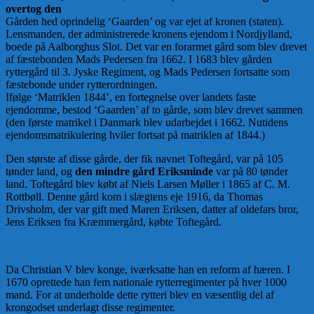
overtog den
Gården hed oprindelig ‘Gaarden’ og var ejet af kronen (staten).
Lensmanden, der administrerede kronens ejendom i Nordjylland,
boede på Aalborghus Slot. Det var en forarmet gård som blev drevet
af fæstebonden Mads Pedersen fra 1662. I 1683 blev gården
ryttergård til 3. Jyske Regiment, og Mads Pedersen fortsatte som
fæstebonde under rytterordningen.
Ifølge ‘Matriklen 1844’, en fortegnelse over landets faste
ejendomme, bestod ‘Gaarden’ af to gårde, som blev drevet sammen
(den første matrikel i Danmark blev udarbejdet i 1662. Nutidens
ejendomsmatrikulering hviler fortsat på matriklen af 1844.)
Den største af disse gårde, der fik navnet Toftegård, var på 105
tønder land, og
den mindre gård Eriksminde
var på 80 tønder
land. Toftegård blev købt af Niels Larsen Møller i 1865 af C. M.
Rottbøll. Denne gård kom i slægtens eje 1916, da Thomas
Drivsholm, der var gift med Maren Eriksen, datter af oldefars bror,
Jens Eriksen fra Kræmmergård, købte Toftegård.
Da Christian V blev konge, iværksatte han en reform af hæren. I
1670 oprettede han fem nationale rytterregimenter på hver 1000
mand. For at underholde dette rytteri blev en væsentlig del af
krongodset underlagt disse regimenter.