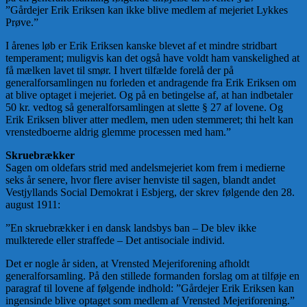
”Gårdejer Erik Eriksen kan ikke blive medlem af mejeriet Lykkes
Prøve.”
I årenes løb er Erik Eriksen kanske blevet af et mindre stridbart
temperament; muligvis kan det også have voldt ham vanskelighed at
få mælken lavet til smør. I hvert tilfælde forelå der på
generalforsamlingen nu forleden et andragende fra Erik Eriksen om
at blive optaget i mejeriet. Og på en betingelse af, at han indbetaler
50 kr. vedtog så generalforsamlingen at slette § 27 af lovene. Og
Erik Eriksen bliver atter medlem, men uden stemmeret; thi helt kan
vrenstedboerne aldrig glemme processen med ham.”
Skruebrækker
Sagen om oldefars strid med andelsmejeriet kom frem i medierne
seks år senere, hvor flere aviser henviste til sagen, blandt andet
Vestjyllands Social Demokrat i Esbjerg, der skrev følgende den 28.
august 1911:
”En skruebrækker i en dansk landsbys ban – De blev ikke
mulkterede eller straffede – Det antisociale individ.
Det er nogle år siden, at Vrensted Mejeriforening afholdt
generalforsamling. På den stillede formanden forslag om at tilføje en
paragraf til lovene af følgende indhold: ”Gårdejer Erik Eriksen kan
ingensinde blive optaget som medlem af Vrensted Mejeriforening.”