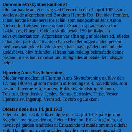
Dom som selvskyldnerkautionist
Oldefar havde anket en sag ved Overretten den 1. april 1909, som
stadfæstede afgørelsen ved Børglum Herreds Ret. Det blev fremført,
at han havde kautioneret for et lån, som landpostbud Jens Anton
Nielsen fra Løkken havde optaget i Spare- og Lånekassen for
Løkken og Omegn. Oldefar skulle betale 150 kr. ifølge en
selvskyldnerkaution. Afgørelsen var afhængig af oldefars ed, således
at han, der påstod, at hverken han selv eller nogen anden person
med hans samtykke havde skrevet hans navn på det omhandlede
gældsbevis, blev frifundet, såfremt han redeligt bekræftede denne
påstand, mens han i modsat fald tilpligtedes at betale det indsøgte
beløb.
Hjørring Amts Skytteforening
Oldefar var medlem af Hjørring Amts Skytteforening og blev den
17. maj 1909 valgt som medlem af foreningens 4. hovedkreds, som
bestod af byerne Vrå, Harken, Rakkeby, Smidstrup, Stenum,
Tolstrup, Brønderslev, Jerslev, Sterup, Serritslev, Thise, Vester
Hjermitslev, Ingstrup, Vrensted, Tovbro og Løkken.
Oldefar døde den 14. juli 1913
Efter at oldefar Erik Eriksen døde den 14. juli 1913 på Hjørring
Sygehus, overtog oldemor, Helene Eleonora Erikse,n gården, og
navnet på gården ændredes til Eriksminde til minde om min oldefar
Erik. Da oldemor overtog gåden, havde den en besætning på 20