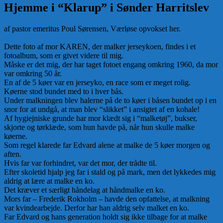
Hjemme i “Klarup” i Sønder Harritslev
af pastor emeritus Poul Sørensen, Værløse opvokset her.
Dette foto af mor KAREN, der malker jerseykoen, findes i et
fotoalbum, som er givet videre til mig.
Måske er det mig, der har taget fotoet engang omkring 1960, da mor
var omkring 50 år.
En af de 5 køer var en jerseyko, en race som er meget rolig.
Køerne stod bundet med to i hver bås.
Under malkningen blev halerne på de to køer i båsen bundet op i en
snor for at undgå, at man blev “slikket” i ansigtet af en kohale!
Af hygiejniske grunde har mor klædt sig i “malketøj”, bukser,
skjorte og tørklæde, som hun havde på, når hun skulle malke
køerne.
Som regel klarede far Edvard alene at malke de 5 køer morgen og
aften.
Hvis far var forhindret, var det mor, der trådte til.
Efter skoletid hjalp jeg far i stald og på mark, men det lykkedes mig
aldrig at lære at malke en ko.
Det kræver et særligt håndelag at håndmalke en ko.
Mors far – Frederik Rokholm – havde den opfattelse, at malkning
var kvindearbejde. Derfor har han aldrig selv malket en ko.
Far Edvard og hans generation holdt sig ikke tilbage for at malke