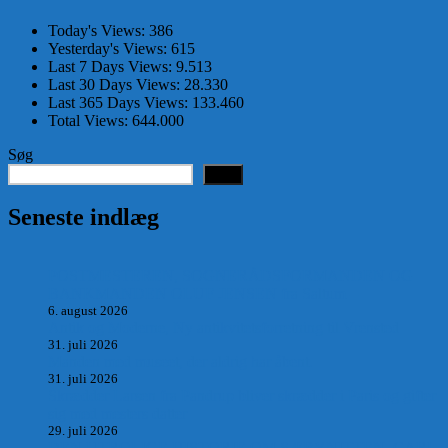
Today's Views:
386
Yesterday's Views:
615
Last 7 Days Views:
9.513
Last 30 Days Views:
28.330
Last 365 Days Views:
133.460
Total Views:
644.000
Søg
Søg
Seneste indlæg
POSTMESTEREN, SOGNERÅDSFORMANDEN OG
BANKMANDEN OLUF JENSEN fra Saltum –
6. august 2026
Antik og Moderne, Ny antikvitetsforretning til Vrensted
31. juli 2026
Manden med museet, der aldrig har åbent.
31. juli 2026
Skrædder Larsen fra Pandrup bliver skrædder i Paris og gifter
sig med mesters datter
29. juli 2026
DEN UTROLIGE HISTORIE OM SÆBYNITTEN, CARL