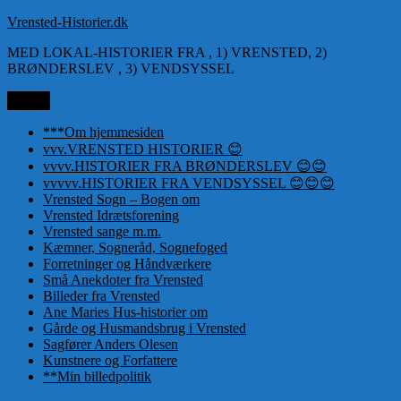
Videre
Vrensted-Historier.dk
til
MED LOKAL-HISTORIER FRA , 1) VRENSTED, 2)
indhold
BRØNDERSLEV , 3) VENDSYSSEL
Menu
***Om hjemmesiden
vvv.VRENSTED HISTORIER 😊
vvvv.HISTORIER FRA BRØNDERSLEV 😊😊
vvvvv.HISTORIER FRA VENDSYSSEL 😊😊😊
Vrensted Sogn – Bogen om
Vrensted Idrætsforening
Vrensted sange m.m.
Kæmner, Sogneråd, Sognefoged
Forretninger og Håndværkere
Små Anekdoter fra Vrensted
Billeder fra Vrensted
Ane Maries Hus-historier om
Gårde og Husmandsbrug i Vrensted
Sagfører Anders Olesen
Kunstnere og Forfattere
**Min billedpolitik