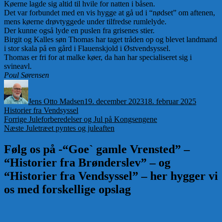
Køerne lagde sig altid til hvile for natten i båsen.
Det var forbundet med en vis hygge at gå ud i “nødset” om aftenen,
mens køerne drøvtyggede under tilfredse rumlelyde.
Der kunne også lyde en puslen fra grisenes stier.
Birgit og Kalles søn Thomas har taget tråden op og blevet landmand
i stor skala på en gård i Flauenskjold i Østvendsyssel.
Thomas er fri for at malke køer, da han har specialiseret sig i
svineavl.
Poul Sørensen
Forfatter
Udgivet
Kategor
Jens Otto Madsen
19. december 2023
18. februar 2025
Historier fra Vendsyssel
Indlægsnavigation
Forrige
Forrige
Juleforberedelser og Jul på Kongsengene
Næste
indlæg:
Næste
Juletræet pyntes og juleaften
indlæg:
Følg os på -“Goe` gamle Vrensted” –
“Historier fra Brønderslev” – og
“Historier fra Vendsyssel” – her hygger vi
os med forskellige opslag