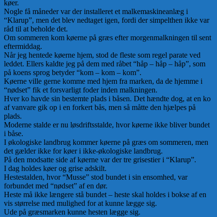
køer.
Nogle få måneder var der installeret et malkemaskineanlæg i
“Klarup”, men det blev nedtaget igen, fordi der simpelthen ikke var
råd til at beholde det.
Om sommeren kom køerne på græs efter morgenmalkningen til sent
eftermiddag.
Når jeg hentede køerne hjem, stod de fleste som regel parate ved
leddet. Ellers kaldte jeg på dem med råbet “håp – håp – håp”, som
på koens sprog betyder “kom – kom – kom”.
Køerne ville gerne komme med hjem fra marken, da de hjemme i
“nødset” fik et forsvarligt foder inden malkningen.
Hver ko havde sin bestemte plads i båsen. Det hændte dog, at en ko
af vanvare gik op i en forkert bås, men så måtte den hjælpes på
plads.
Moderne stalde er nu løsdriftsstalde, hvor køerne ikke bliver bundet
i båse.
I økologiske landbrug kommer køerne på græs om sommeren, men
det gælder ikke for køer i ikke-økologiske landbrug.
På den modsatte side af køerne var der tre grisestier i “Klarup”.
I dag holdes køer og grise adskilt.
Hestestalden, hvor “Musse” stod bundet i sin ensomhed, var
forbundet med “nødset” af en dør.
Heste må ikke længere stå bundet – heste skal holdes i bokse af en
vis størrelse med mulighed for at kunne lægge sig.
Ude på græsmarken kunne hesten lægge sig.