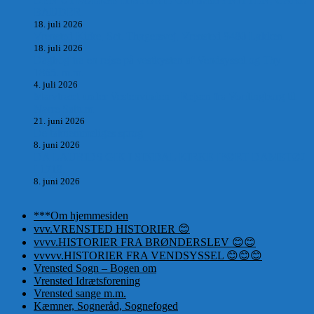
BAUDER.
18. juli 2026
Vrensted Kirke, Sct. Thøgersvej, Vrensted 9480 Løkken
18. juli 2026
Dagbog fra en rejse på vestkysten af Vendsyssel og Thy
1865. m.m.
4. juli 2026
Marvtræet under Vestenvinden – Rejsen fra Vordingborg til
Nørre Saltum
21. juni 2026
De taknemmeliges sprog
8. juni 2026
DA LAURIDS GIK I SINDAL KIRKE IFØRT DAMETØJ
I 1718.
8. juni 2026
***Om hjemmesiden
vvv.VRENSTED HISTORIER 😊
vvvv.HISTORIER FRA BRØNDERSLEV 😊😊
vvvvv.HISTORIER FRA VENDSYSSEL 😊😊😊
Vrensted Sogn – Bogen om
Vrensted Idrætsforening
Vrensted sange m.m.
Kæmner, Sogneråd, Sognefoged