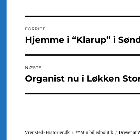
Indlægsnavigation
FORRIGE
Hjemme i “Klarup” i Sønd
Forrige
indlæg:
NÆSTE
Organist nu i Løkken Sto
Næste
indlæg:
Vrensted-Historier.dk
**Min billedpolitik
Drevet af