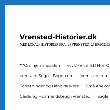
Vrensted-Historier.dk
MED LOKAL-HISTORIER FRA , 1) VRENSTED, 2) BRØNDER
***Om hjemmesiden
vvv.VRENSTED HIST
Vrensted Sogn – Bogen om
Vrensted Idræ
Forretninger og Håndværkere
Små Anekdot
Gårde og Husmandsbrug i Vrensted
Sagfø