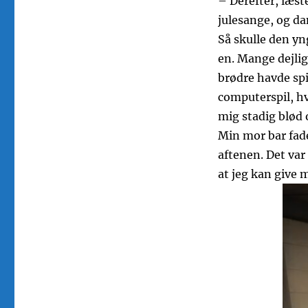
– Derefter, læste
julesange, og da
Så skulle den yn
en. Mange dejlig
brødre havde spi
computerspil, h
mig stadig blød 
Min mor bar fade
aftenen. Det var 
at jeg kan give 