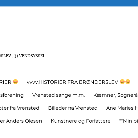
SLEV , 3) VENDSYSSEL
ORIER
vvvv.HISTORIER FRA BRØNDERSLEV
tsforening
Vrensted sange m.m.
Kæmner, Sognerå
er fra Vrensted
Billeder fra Vrensted
Ane Maries H
rer Anders Olesen
Kunstnere og Forfattere
**Min bi