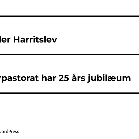
er Harritslev
rpastorat har 25 års jubilæum
 WordPress