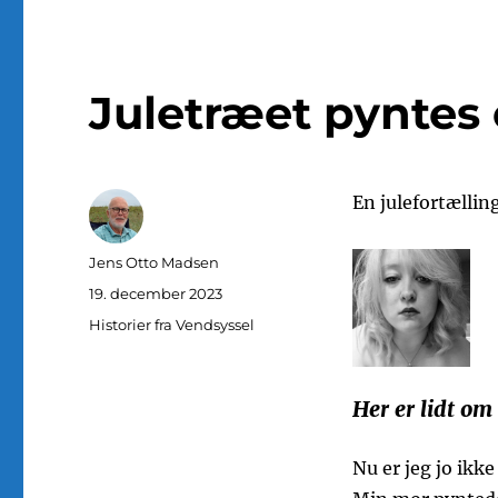
Juletræet pyntes 
En julefortællin
Forfatter
Jens Otto Madsen
Udgivet
19. december 2023
Kategorier
Historier fra Vendsyssel
Her er lidt om
Nu er jeg jo ikk