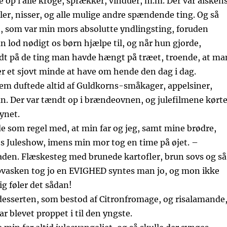
op i alle kroge, sprækker, vinduer, m.m. Der var alsken
gler, nisser, og alle mulige andre spændende ting. Og så
t, som var min mors absolutte yndlingsting, foruden
 lod nødigt os børn hjælpe til, og når hun gjorde,
dt på de ting man havde hængt på træet, troende, at ma
 er et sjovt minde at have om hende den dag i dag.
m duftede altid af Guldkorns-småkager, appelsiner,
an. Der var tændt op i brændeovnen, og julefilmene kørt
synet.
de som regel med, at min far og jeg, samt mine brødre,
’s Juleshow, imens min mor tog en time på øjet. –
den. Flæskesteg med brunede kartofler, brun sovs og så
vasken tog jo en EVIGHED syntes man jo, og mon ikke
ig føler det sådan!
 desserten, som bestod af Citronfromage, og risalamande
r blevet proppet i til den yngste.