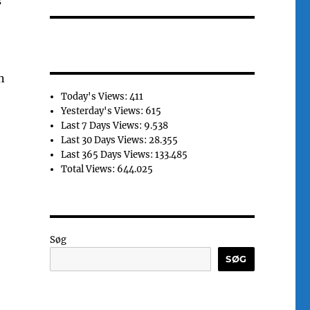
s
n
Today's Views:
411
Yesterday's Views:
615
Last 7 Days Views:
9.538
e
Last 30 Days Views:
28.355
Last 365 Days Views:
133.485
Total Views:
644.025
Søg
SØG
,