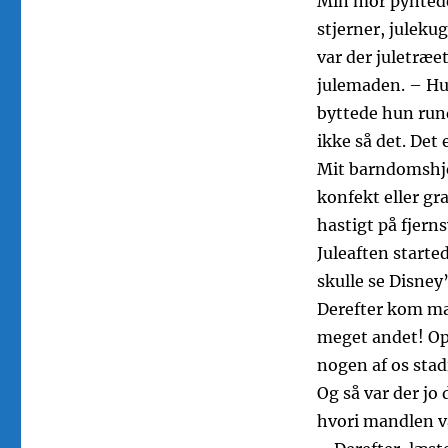
Min mor pyntede 
stjerner, juleku
var der juletræe
julemaden. – Hun
byttede hun run
ikke så det. Det
Mit barndomshje
konfekt eller gr
hastigt på fjern
Juleaften starte
skulle se Disney
Derefter kom ma
meget andet! Op
nogen af os stad
Og så var der jo
hvori mandlen va