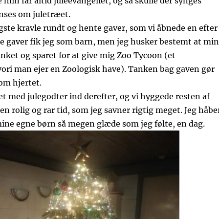
 min far altid juleevangeliet, og så skulle der synges
nses om juletræet.
gste kravle rundt og hente gaver, som vi åbnede en efter
e gaver fik jeg som barn, men jeg husker bestemt at mi
nket og sparet for at give mig Zoo Tycoon (et
vori man ejer en Zoologisk have). Tanken bag gaven gør
om hjertet.
t med julegodter ind derefter, og vi hyggede resten af
en rolig og rar tid, som jeg savner rigtig meget. Jeg håbe
mine egne børn så megen glæde som jeg følte, en dag.