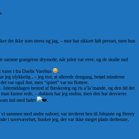
m.
ker det ikke som stress og jag, – mor har sikkert følt presset, men hun
 de samme grangrene dryssede, når julen var ovre, og de skulle ned
t varer i fra Daells Varehus
.
ar jeg ulykkelig , – jeg tror, at allerede dengang, betød minderne
det var også fint, men “spiret” var nu flottere.
 Julemiddagen bestod af flæskesteg og ris a’la’mande, og den tid det
som man kunne rede, – dukken har jeg endnu, men den har desværre
un kom ind med fadet
.
n, vi sammen med andre naboer, var inviteret hen til Johanne og Henry
 inde i soveværelset, husker jeg, der var ikke meget plads derhenne,