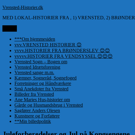
Videre
Vrensted-Historier.dk
til
MED LOKAL-HISTORIER FRA , 1) VRENSTED, 2) BRØNDER
indhold
Menu
***Om hjemmesiden
vvv.VRENSTED HISTORIER 😊
vvvv.HISTORIER FRA BRØNDERSLEV 😊😊
vvvvv.HISTORIER FRA VENDSYSSEL 😊😊😊
Vrensted Sogn – Bogen om
Vrensted Idrætsforening
Vrensted sange m.m.
Kæmner, Sogneråd, Sognefoged
Forretninger og Håndværkere
Små Anekdoter fra Vrensted
Billeder fra Vrensted
Ane Maries Hus-historier om
Gårde og Husmandsbrug i Vrensted
Sagfører Anders Olesen
Kunstnere og Forfattere
**Min billedpolitik
Juleforberedelser og Jul på Kongsengene