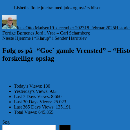
Lisbeths flotte juletræ med jule- og nytårs hilsen
Forfatter
Udgivet
Kategor
Jens Otto Madsen
19. december 2023
18. februar 2025
Historie
Indlægsnavigation
Forrige
Forrige
Børnenes Jord i Vraa – Carl Scharnberg
Næste
indlæg:
Næste
Hjemme i “Klarup” i Sønder Harritslev
indlæg:
Følg os på -“Goe` gamle Vrensted” – “Histo
forskellige opslag
Today's Views:
130
Yesterday's Views:
923
Last 7 Days Views:
8.660
Last 30 Days Views:
25.023
Last 365 Days Views:
135.191
Total Views:
645.855
Søg
Søg