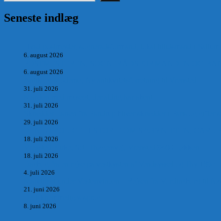
Seneste indlæg
Hvad postmester, sognerådsformand, lokal tillidsmand i Saltum
6. august 2026
POSTMESTEREN, SOGNERÅDSFORMANDEN OG BANKM
6. august 2026
Antik og Moderne, Ny antikvitetsforretning til Vrensted
31. juli 2026
Manden med museet, der aldrig har åbent.
31. juli 2026
Skrædder Larsen fra Pandrup bliver skrædder i Paris og gifter s
29. juli 2026
DEN UTROLIGE HISTORIE OM SÆBYNITTEN, CARL 
18. juli 2026
Vrensted Kirke, Sct. Thøgersvej, Vrensted 9480 Løkken
18. juli 2026
Dagbog fra en rejse på vestkysten af Vendsyssel og Thy 1865.
4. juli 2026
Marvtræet under Vestenvinden – Rejsen fra Vordingborg til Nø
21. juni 2026
De taknemmeliges sprog
8. juni 2026