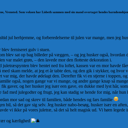
gene, Vrensted. Som voksen har Lisbeth sammen med sin mand overtaget hendes barndomshje
 altid jul herhjemme, og forberedelserne til julen var mange, men jeg hus
 blev ferniseret gulv i stuen.
 som blev sat op bag billeder på væggen, – og jeg husker også, hvordan
 var malet grøn, – den lavede mor den flotteste dekoration i.
d juletræspynten blev hentet ned fra loftet, kassen var en mor havde fåe
må med skam melde, at jeg et år tabte den, og den gik i stykker, og hvor v
 var mig, der havde ødelagt den. Derefter fik vi en stjerne i toppen, og 
familie også, nogen gange var vi mange, og andre gange knap så mange.
et, fik gaver, og her husker jeg især een gave, en dukke med lyst hår, 
gste fad med julegodter og frugt, jeg kan stadig se hende for mig, når h
vordan mor sad og skrev til familien, både hendes og fars familie
.
gen bil, så det gav sig selv. Jeg husker nabo-besøg, husker især en afte
havde vi ikke på vores juletræ, så det så helt magisk ud. Vi børn legede
ærvær og kærlighed