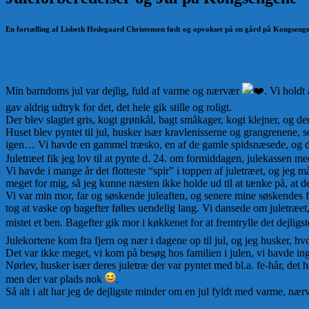
En fortælling af Lisbeth Hedegaard Christensen født og opvokset på en gård på Kongsen
Min barndoms jul var dejlig, fuld af varme og nærvær
. Vi holdt
gav aldrig udtryk for det, det hele gik stille og roligt.
Der blev slagtet gris, kogt grønkål, bagt småkager, kogt klejner, og der
Huset blev pyntet til jul, husker især kravlenisserne og grangrenene,
igen… Vi havde en gammel træsko, en af de gamle spidsnæsede, og den
Juletræet fik jeg lov til at pynte d. 24. om formiddagen, julekassen me
Vi havde i mange år det flotteste “spir” i toppen af juletræet, og jeg 
meget for mig, så jeg kunne næsten ikke holde ud til at tænke på, at det
Vi var min mor, far og søskende juleaften, og senere mine søskendes 
tog at vaske op bagefter føltes uendelig lang. Vi dansede om juletræ
mistet et ben. Bagefter gik mor i køkkenet for at fremtrylle det dejli
Julekortene kom fra fjern og nær i dagene op til jul, og jeg husker, h
Det var ikke meget, vi kom på besøg hos familien i julen, vi havde in
Nørlev, husker især deres juletræ der var pyntet med bl.a. fe-hår, det 
men der var plads nok
.
Så alt i alt har jeg de dejligste minder om en jul fyldt med varme, n