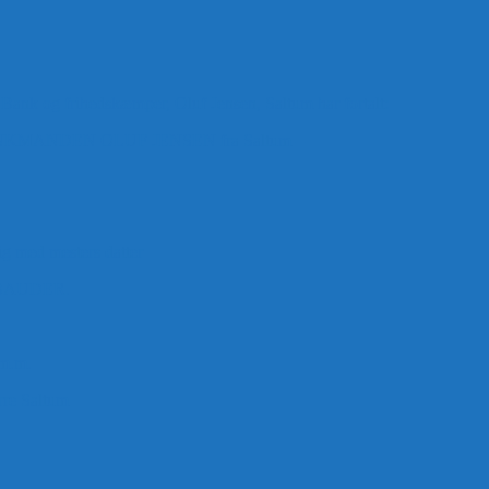
 Bank og frihedskæmper, Oluf Jensen, Saltum har fortalt:
ANDEN OLUF JENSEN fra Saltum –
ig med mesters datter
BAUDER.
 m.m.
rre Saltum