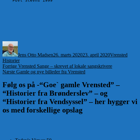
    Povl Stevns 1999
Forfatter
Udgivet
Kategorier
Jens Otto Madsen
26. marts 2020
23. april 2020
Vrensted
Historier
Indlægsnavigation
Forrige
Forrige
Vrensted Sange – skrevet af lokale sangskrivere
Næste
indlæg:
Næste
Gamle og nye billeder fra Vrensted
indlæg:
Følg os på -“Goe` gamle Vrensted” –
“Historier fra Brønderslev” – og
“Historier fra Vendsyssel” – her hygger vi
os med forskellige opslag