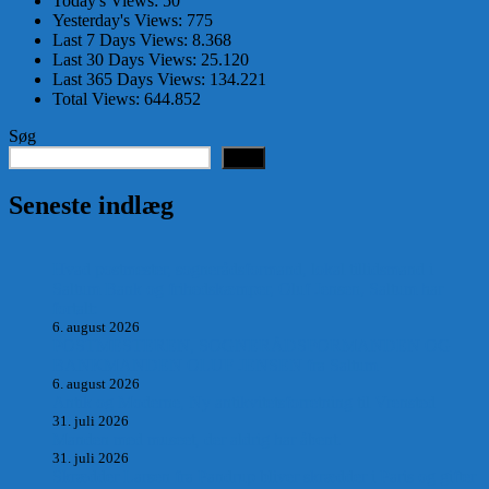
Today's Views:
50
Yesterday's Views:
775
Last 7 Days Views:
8.368
Last 30 Days Views:
25.120
Last 365 Days Views:
134.221
Total Views:
644.852
Søg
Søg
Seneste indlæg
Hvad postmester, sognerådsformand, lokal tillidsmand i
Saltum Bank og frihedskæmper, Oluf Jensen, Saltum har
fortalt:
6. august 2026
POSTMESTEREN, SOGNERÅDSFORMANDEN OG
BANKMANDEN OLUF JENSEN fra Saltum –
6. august 2026
Antik og Moderne, Ny antikvitetsforretning til Vrensted
31. juli 2026
Manden med museet, der aldrig har åbent.
31. juli 2026
Skrædder Larsen fra Pandrup bliver skrædder i Paris og gifter