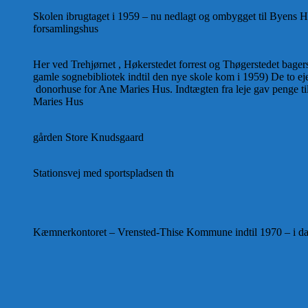
Skolen ibrugtaget i 1959 – nu nedlagt og ombygget til Byens 
forsamlingshus
Her ved Trehjørnet , Høkerstedet forrest og Thøgerstedet bagers
gamle sognebibliotek indtil den nye skole kom i 1959) De to 
donorhuse for Ane Maries Hus. Indtægten fra leje gav penge til
Maries Hus
gården Store Knudsgaard
Stationsvej med sportspladsen th
Kæmnerkontoret – Vrensted-Thise Kommune indtil 1970 – i d