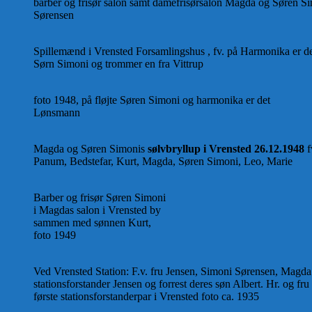
barber og frisør salon samt damefrisørsalon Magda og Søren S
Sørensen
Spillemænd i Vrensted Forsamlingshus , fv. på Harmonika er d
Sørn Simoni og trommer en fra Vittrup
foto 1948, på fløjte Søren Simoni og harmonika er det
Lønsmann
Magda og Søren Simonis
sølvbryllup i Vrensted 26.12.1948
f
Panum, Bedstefar, Kurt, Magda, Søren Simoni, Leo, Marie
Barber og frisør Søren Simoni
i Magdas salon i Vrensted by
sammen med sønnen Kurt,
foto 1949
Ved Vrensted Station: F.v. fru Jensen, Simoni Sørensen, Magd
stationsforstander Jensen og forrest deres søn Albert. Hr. og fru
første stationsforstanderpar i Vrensted foto ca. 1935