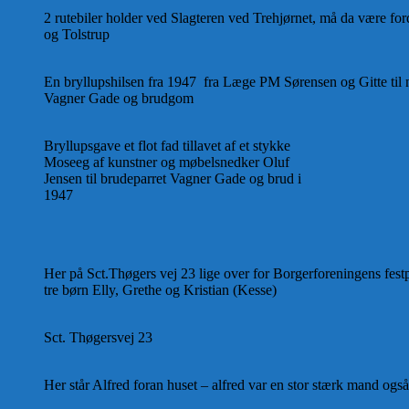
2 rutebiler holder ved Slagteren ved Trehjørnet, må da være ford
og Tolstrup
En bryllupshilsen fra 1947 fra Læge PM Sørensen og Gitte til
Vagner Gade og brudgom
Bryllupsgave et flot fad tillavet af et stykke
Moseeg af kunstner og møbelsnedker Oluf
Jensen til brudeparret Vagner Gade og brud i
1947
Her på Sct.Thøgers vej 23 lige over for Borgerforeningens fe
tre børn Elly, Grethe og Kristian (Kesse)
Sct. Thøgersvej 23
Her står Alfred foran huset – alfred var en stor stærk mand også