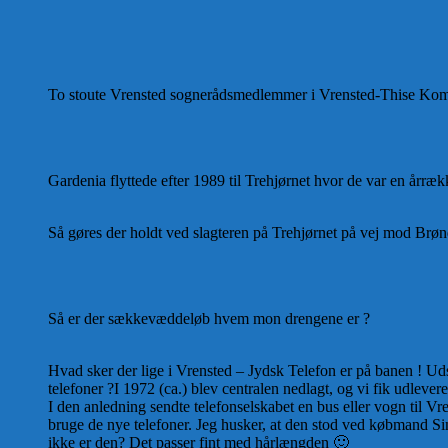
To stoute Vrensted sognerådsmedlemmer i Vrensted-Thise Ko
Gardenia flyttede efter 1989 til Trehjørnet hvor de var en årræ
Så gøres der holdt ved slagteren på Trehjørnet på vej mod Brøn
Så er der sækkevæddeløb hvem mon drengene er ?
Hvad sker der lige i Vrensted – Jydsk Telefon er på banen ! Ud
telefoner ?I 1972 (ca.) blev centralen nedlagt, og vi fik udlevere
I den anledning sendte telefonselskabet en bus eller vogn til Vre
bruge de nye telefoner. Jeg husker, at den stod ved købmand 
ikke er den? Det passer fint med hårlængden 🙂