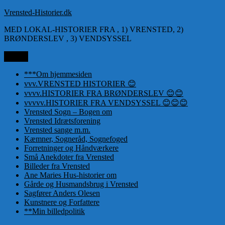
Videre
Vrensted-Historier.dk
til
MED LOKAL-HISTORIER FRA , 1) VRENSTED, 2)
indhold
BRØNDERSLEV , 3) VENDSYSSEL
Menu
***Om hjemmesiden
vvv.VRENSTED HISTORIER 😊
vvvv.HISTORIER FRA BRØNDERSLEV 😊😊
vvvvv.HISTORIER FRA VENDSYSSEL 😊😊😊
Vrensted Sogn – Bogen om
Vrensted Idrætsforening
Vrensted sange m.m.
Kæmner, Sogneråd, Sognefoged
Forretninger og Håndværkere
Små Anekdoter fra Vrensted
Billeder fra Vrensted
Ane Maries Hus-historier om
Gårde og Husmandsbrug i Vrensted
Sagfører Anders Olesen
Kunstnere og Forfattere
**Min billedpolitik