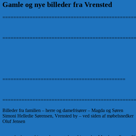
Gamle og nye billeder fra Vrensted
================================================
================================================
=============================================
================================================
Billeder fra familien – herre og damefrisører – Magda og Søren
Simoni Helledie Sørensen, Vrensted by – ved siden af møbelsnedker
Oluf Jensen