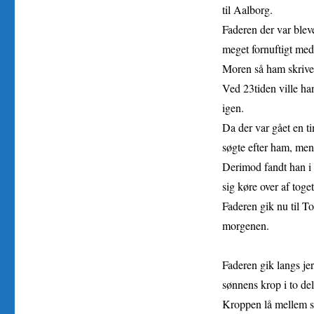
til Aalborg.
Faderen der var bleve
meget fornuftigt med 
Moren så ham skrive 
Ved 23tiden ville ha
igen.
Da der var gået en t
søgte efter ham, men
Derimod fandt han i 
sig køre over af toget
Faderen gik nu til T
morgenen.
Faderen gik langs jer
sønnens krop i to del
Kroppen lå mellem s