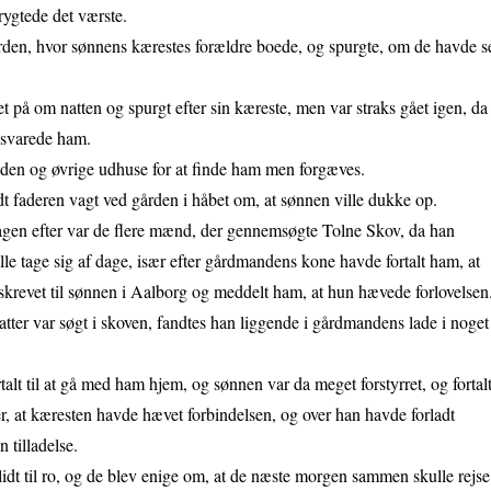
rygtede det værste.
ården, hvor sønnens kærestes forældre boede, og spurgte, om de havde s
.
 på om natten og spurgt efter sin kæreste, men var straks gået igen, da
svarede ham.
en og øvrige udhuse for at finde ham men forgæves.
dt faderen vagt ved gården i håbet om, at sønnen ville dukke op.
agen efter var de flere mænd, der gennemsøgte Tolne Skov, da han
lle tage sig af dage, især efter gårdmandens kone havde fortalt ham, at
skrevet til sønnen i Aalborg og meddelt ham, at hun hævede forlovelsen
tter var søgt i skoven, fandtes han liggende i gårdmandens lade i noget
alt til at gå med ham hjem, og sønnen var da meget forstyrret, og fortalt
er, at kæresten havde hævet forbindelsen, og over han havde forladt
 tilladelse.
lidt til ro, og de blev enige om, at de næste morgen sammen skulle rejse