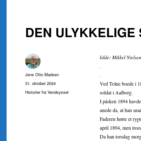
DEN ULYKKELIGE 
kilde: Mikkel Nielse
.
Forfatter
Jens Otto Madsen
.
Udgivet
31. oktober 2024
Ved Tolne boede i 18
Kategorier
Historier fra Vendsyssel
soldat i Aalborg.
I påsken 1894 havde
anede da, at han snar
Faderen hørte et rygt
april 1894, men troed
Da han torsdag morge