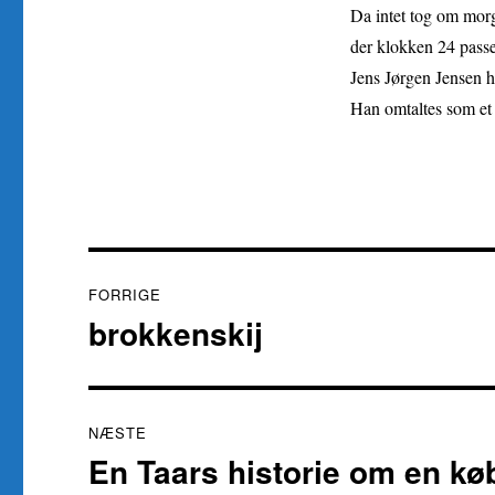
Da intet tog om morg
der klokken 24 passe
Jens Jørgen Jensen ha
Han omtaltes som et
Indlægsnavigation
FORRIGE
brokkenskij
Forrige
indlæg:
NÆSTE
En Taars historie om en k
Næste