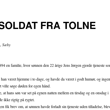
SOLDAT FRA TOLNE
n, Sæby
94 en familie, hvor sønnen den 22 årige Jens Jørgen gjorde tjeneste s
 han været hjemme i to dage, og havde da været i godt humør, og inge
t ville søge døden for egen hånd.
e, at hans søn var set på egnen natten mellem en tirsdag og en onsdag i
e ikke rigtig på rygtet.
n fik brev om, at sønnen havde forladt sin tjeneste uden tilladelse, ble