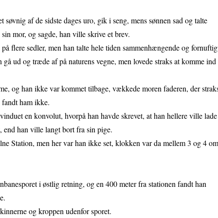
t søvnig af de sidste dages uro, gik i seng, mens sønnen sad og talte
sin mor, og sagde, han ville skrive et brev.
på flere sedler, men han talte hele tiden sammenhængende og fornuftig
n gå ud og træde af på naturens vegne, men lovede straks at komme ind
ime, og han ikke var kommet tilbage, vækkede moren faderen, der strak
 fandt ham ikke.
vinduet en konvolut, hvorpå han havde skrevet, at han hellere ville lade
, end han ville langt bort fra sin pige.
olne Station, men her var han ikke set, klokken var da mellem 3 og 4 o
nbanesporet i østlig retning, og en 400 meter fra stationen fandt han
e.
kinnerne og kroppen udenfor sporet.