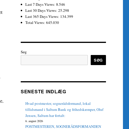
Last 7 Days Views:
8.546
Last 30 Days Views:
25.298
et
Last 365 Days Views:
134.399
Total Views:
645.030
Søg
SØG
.
SENESTE INDLÆG
e,
Hvad postmester, sognerådsformand, lokal
tillidsmand i Saltum Bank og frihedskæmper, Oluf
Jensen, Saltum har fortalt:
6. august 2026
POSTMESTEREN, SOGNERÅDSFORMANDEN