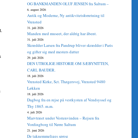
OG BANKMANDEN OLUF JENSEN fra Saltum –
6. august 2026
Antik og Moderne, Ny antikvitetsforretning til
Vrensted
31. juli 2026
t.
Manden med museet, der aldrig har åbent.
31. juli 2026
Skrædder Larsen fra Pandrup bliver skrædder i Paris
og gifter sig med mesters datter
s
29. juli 2026
DEN UTROLIGE HISTORIE OM SÆBYNITTEN,
CARL BAUDER.
18. juli 2026
Vrensted Kirke, Sct. Thøgersvej, Vrensted 9480
Løkken
m
18. juli 2026
Dagbog fra en rejse på vestkysten af Vendsyssel og
Thy 1865. m.m.
4. juli 2026
Marvtræet under Vestenvinden – Rejsen fra
Vordingborg til Nørre Saltum
21. juni 2026
De taknemmeliges sprog