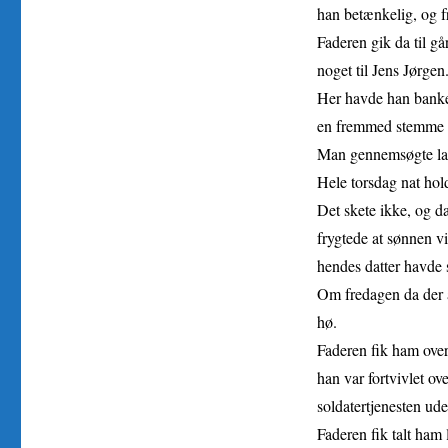
han betænkelig, og f
Faderen gik da til g
noget til Jens Jørgen
Her havde han banket
en fremmed stemme 
Man gennemsøgte lad
Hele torsdag nat hol
Det skete ikke, og d
frygtede at sønnen vi
hendes datter havde 
Om fredagen da der a
hø.
Faderen fik ham overt
han var fortvivlet ov
soldatertjenesten uden
Faderen fik talt ham 