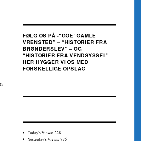
FØLG OS PÅ -“GOE` GAMLE
VRENSTED” – “HISTORIER FRA
BRØNDERSLEV” – OG
“HISTORIER FRA VENDSYSSEL” –
HER HYGGER VI OS MED
FORSKELLIGE OPSLAG
om
n
Today's Views:
228
v
Yesterday's Views:
775