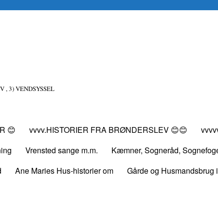
V , 3) VENDSYSSEL
R 😊
vvvv.HISTORIER FRA BRØNDERSLEV 😊😊
vvv
ning
Vrensted sange m.m.
Kæmner, Sogneråd, Sognefog
d
Ane Maries Hus-historier om
Gårde og Husmandsbrug i