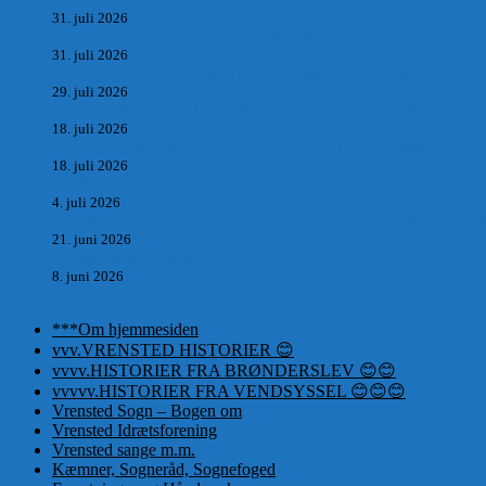
31. juli 2026
Manden med museet, der aldrig har åbent.
31. juli 2026
Skrædder Larsen fra Pandrup bliver skrædder i Paris og gifter s
29. juli 2026
DEN UTROLIGE HISTORIE OM SÆBYNITTEN, CARL 
18. juli 2026
Vrensted Kirke, Sct. Thøgersvej, Vrensted 9480 Løkken
18. juli 2026
Dagbog fra en rejse på vestkysten af Vendsyssel og Thy 1865.
4. juli 2026
Marvtræet under Vestenvinden – Rejsen fra Vordingborg til Nø
21. juni 2026
De taknemmeliges sprog
8. juni 2026
***Om hjemmesiden
vvv.VRENSTED HISTORIER 😊
vvvv.HISTORIER FRA BRØNDERSLEV 😊😊
vvvvv.HISTORIER FRA VENDSYSSEL 😊😊😊
Vrensted Sogn – Bogen om
Vrensted Idrætsforening
Vrensted sange m.m.
Kæmner, Sogneråd, Sognefoged