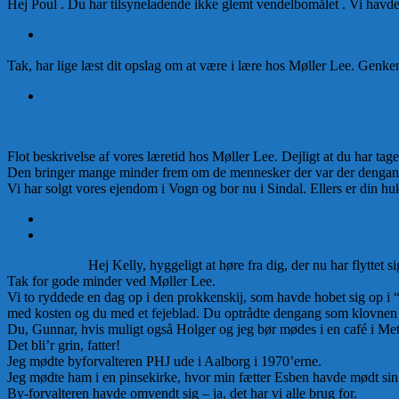
Hej Poul . Du har tilsyneladende ikke glemt vendelbomålet . Vi havde
Gunnar Christiansen
Tak, har lige læst dit opslag om at være i lære hos Møller Lee. Genken
Kelly Ottesen
Flot beskrivelse af vores læretid hos Møller Lee. Dejligt at du har taget
Den bringer mange minder frem om de mennesker der var der dengang
Vi har solgt vores ejendom i Vogn og bor nu i Sindal. Ellers er din h
Poul Sørensen:
Kelly Ottesen
Hej Kelly, hyggeligt at høre fra dig, der nu har flyttet si
Tak for gode minder ved Møller Lee.
Vi to ryddede en dag op i den prokkenskij, som havde hobet sig op i 
med kosten og du med et fejeblad. Du optrådte dengang som klovnen C
Du, Gunnar, hvis muligt også Holger og jeg bør mødes i en café i Met
Det bli’r grin, fatter!
Jeg mødte byforvalteren PHJ ude i Aalborg i 1970’erne.
Jeg mødte ham i en pinsekirke, hvor min fætter Esben havde mødt sin
By-forvalteren havde omvendt sig – ja, det har vi alle brug for.