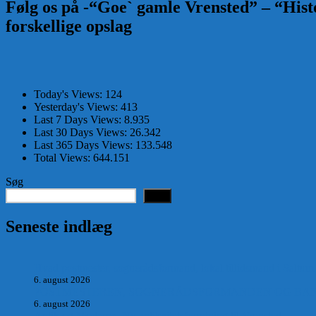
Følg os på -“Goe` gamle Vrensted” – “Histo
forskellige opslag
Today's Views:
124
Yesterday's Views:
413
Last 7 Days Views:
8.935
Last 30 Days Views:
26.342
Last 365 Days Views:
133.548
Total Views:
644.151
Søg
Søg
Seneste indlæg
Hvad postmester, sognerådsformand, lokal tillidsmand i Saltum
6. august 2026
POSTMESTEREN, SOGNERÅDSFORMANDEN OG BANKM
6. august 2026
Antik og Moderne, Ny antikvitetsforretning til Vrensted