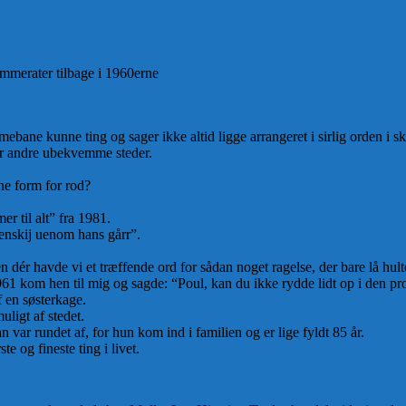
kammerater tilbage i 1960erne
ne kunne ting og sager ikke altid ligge arrangeret i sirlig orden i sk
ler andre ubekvemme steder.
.
ne form for rod?
r til alt” fra 1981.
enskij uenom hans gårr”.
 dér havde vi et træffende ord for sådan noget ragelse, der bare lå hulter
1961 kom hen til mig og sagde: “Poul, kan du ikke rydde lidt op i den p
 en søsterkage.
uligt af stedet.
var rundet af, for hun kom ind i familien og er lige fyldt 85 år.
e og fineste ting i livet.