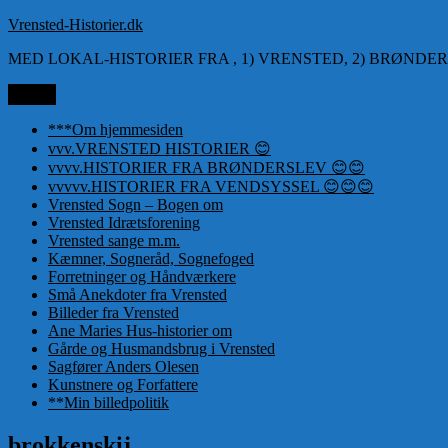
Videre
Vrensted-Historier.dk
til
MED LOKAL-HISTORIER FRA , 1) VRENSTED, 2) BRØNDER
indhold
Menu
***Om hjemmesiden
vvv.VRENSTED HISTORIER 😊
vvvv.HISTORIER FRA BRØNDERSLEV 😊😊
vvvvv.HISTORIER FRA VENDSYSSEL 😊😊😊
Vrensted Sogn – Bogen om
Vrensted Idrætsforening
Vrensted sange m.m.
Kæmner, Sogneråd, Sognefoged
Forretninger og Håndværkere
Små Anekdoter fra Vrensted
Billeder fra Vrensted
Ane Maries Hus-historier om
Gårde og Husmandsbrug i Vrensted
Sagfører Anders Olesen
Kunstnere og Forfattere
**Min billedpolitik
brokkenskij