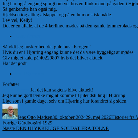
Jeg har også engang spurgt om vej hos en flink mand på gaden i Hjørr
Så genkendte han også mig.
Kjeldsen tog alting afslappet og på en humoristisk måde.
Lev vel, Kelly!
Det er en aftale, at de 4 lærlinge mødes på den gamle tømmerplads og 
Kelly Ottesen
Så vidt jeg husker hed det gule hus “Krogen”
Hvis du er i Hjørring engang kunne det da være hyggeligt at mødes.
Giv mig et kald på 40229807 hvis det bliver aktuelt.
Ha’ det godt
:Poul Sørensen
Forfatter
Kelly Ottesen
Ja, det kan sagtens blive aktuelt!
Jeg kunne godt tænke mig at komme til juleudstilling i Hjørring.
Lige som i gamle dage, selv om Hjørring har forandret sig siden.
Forfatter
Udgivet
Kategorier
Jens Otto Madsen
30. oktober 2024
29. maj 2026
Historier fra
Indlægsnavigation
Forrige
Forrige
Gårdbogård 1929
Næste
indlæg:
Næste
DEN ULYKKELIGE SOLDAT FRA TOLNE
indlæg: