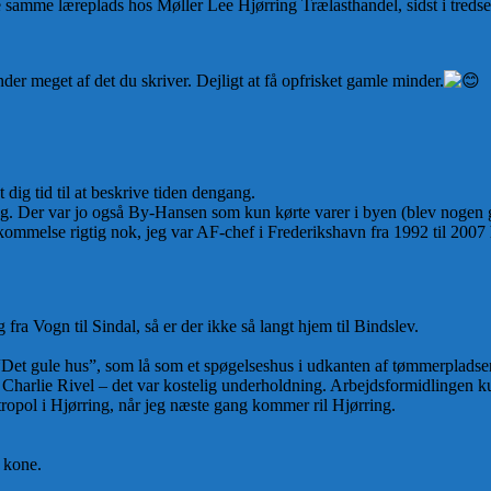
 samme læreplads hos Møller Lee Hjørring Trælasthandel, sidst i treds
der meget af det du skriver. Dejligt at få opfrisket gamle minder.
 dig tid til at beskrive tiden dengang.
. Der var jo også By-Hansen som kun kørte varer i byen (blev nogen 
ukommelse rigtig nok, jeg var AF-chef i Frederikshavn fra 1992 til 2007 
g fra Vogn til Sindal, så er der ikke så langt hjem til Bindslev.
“Det gule hus”, som lå som et spøgelseshus i udkanten af tømmerpladse
harlie Rivel – det var kostelig underholdning. Arbejdsformidlingen kun
ropol i Hjørring, når jeg næste gang kommer ril Hjørring.
 kone.