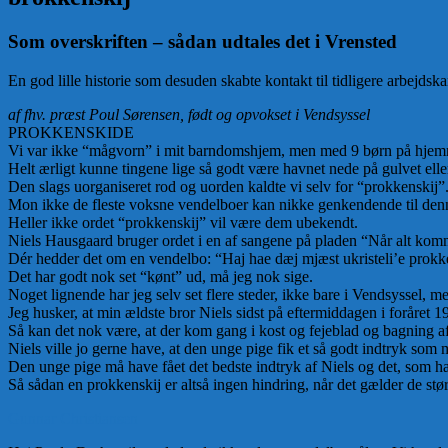
Som overskriften – sådan udtales det i Vrensted
En god lille historie som desuden skabte kontakt til tidligere arbejds
af fhv. præst Poul Sørensen, født og opvokset i Vendsyssel
PROKKENSKIDE
Vi var ikke “mågvorn” i mit barndomshjem, men med 9 børn på hjemmeba
Helt ærligt kunne tingene lige så godt være havnet nede på gulvet el
Den slags uorganiseret rod og uorden kaldte vi selv for “prokkenskij”
Mon ikke de fleste voksne vendelboer kan nikke genkendende til den
Heller ikke ordet “prokkenskij” vil være dem ubekendt.
Niels Hausgaard bruger ordet i en af sangene på pladen “Når alt komme
Dér hedder det om en vendelbo: “Haj hae dæj mjæst ukristeli’e prokk
Det har godt nok set “kønt” ud, må jeg nok sige.
Noget lignende har jeg selv set flere steder, ikke bare i Vendsyssel, men
Jeg husker, at min ældste bror Niels sidst på eftermiddagen i foråret 
Så kan det nok være, at der kom gang i kost og fejeblad og bagning af
Niels ville jo gerne have, at den unge pige fik et så godt indtryk som m
Den unge pige må have fået det bedste indtryk af Niels og det, som han 
Så sådan en prokkenskij er altså ingen hindring, når det gælder de størst
Gunnar Christiansen