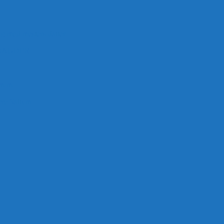
ig med mesters datter
BAUDER.
 m.m.
rre Saltum