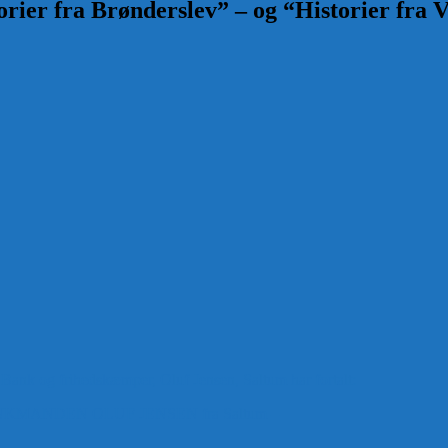
rier fra Brønderslev” – og “Historier fra V
 Bank og frihedskæmper, Oluf Jensen, Saltum har fortalt:
ANDEN OLUF JENSEN fra Saltum –