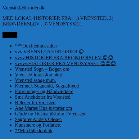
Videre
Vrensted-Historier.dk
til
MED LOKAL-HISTORIER FRA , 1) VRENSTED, 2)
indhold
BRØNDERSLEV , 3) VENDSYSSEL
Menu
***Om hjemmesiden
vvv.VRENSTED HISTORIER 😊
vvvv.HISTORIER FRA BRØNDERSLEV 😊😊
vvvvv.HISTORIER FRA VENDSYSSEL 😊😊😊
Vrensted Sogn – Bogen om
Vrensted Idrætsforening
Vrensted sange m.m.
Kæmner, Sogneråd, Sognefoged
Forretninger og Håndværkere
Små Anekdoter fra Vrensted
Billeder fra Vrensted
Ane Maries Hus-historier om
Gårde og Husmandsbrug i Vrensted
Sagfører Anders Olesen
Kunstnere og Forfattere
**Min billedpolitik