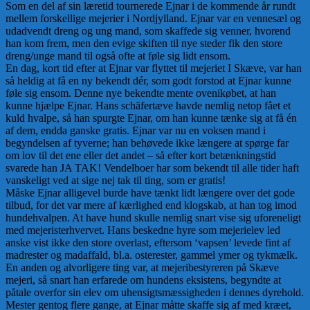
Som en del af sin læretid tournerede Ejnar i de kommende år rundt
mellem forskellige mejerier i Nordjylland. Ejnar var en vennesæl og
udadvendt dreng og ung mand, som skaffede sig venner, hvorend
han kom frem, men den evige skiften til nye steder fik den store
dreng/unge mand til også ofte at føle sig lidt ensom.
En dag, kort tid efter at Ejnar var flyttet til mejeriet I Skæve, var han
så heldig at få en ny bekendt dér, som godt forstod at Ejnar kunne
føle sig ensom. Denne nye bekendte mente ovenikøbet, at han
kunne hjælpe Ejnar. Hans schäfertæve havde nemlig netop fået et
kuld hvalpe, så han spurgte Ejnar, om han kunne tænke sig at få én
af dem, endda ganske gratis. Ejnar var nu en voksen mand i
begyndelsen af tyverne; han behøvede ikke længere at spørge far
om lov til det ene eller det andet – så efter kort betænkningstid
svarede han JA TAK! Vendelboer har som bekendt til alle tider haft
vanskeligt ved at sige nej tak til ting, som er gratis!
Måske Ejnar alligevel burde have tænkt lidt længere over det gode
tilbud, for det var mere af kærlighed end klogskab, at han tog imod
hundehvalpen. At have hund skulle nemlig snart vise sig uforeneligt
med mejeristerhvervet. Hans beskedne hyre som mejerielev led
anske vist ikke den store overlast, eftersom ‘vapsen’ levede fint af
madrester og madaffald, bl.a. osterester, gammel ymer og tykmælk.
En anden og alvorligere ting var, at mejeribestyreren på Skæve
mejeri, så snart han erfarede om hundens eksistens, begyndte at
påtale overfor sin elev om uhensigtsmæssigheden i dennes dyrehold.
Mester gentog flere gange, at Ejnar måtte skaffe sig af med kræet,