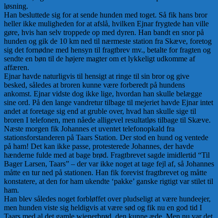
løsning.
Han besluttede sig for at sende hunden med toget. Så fik hans bror
heller ikke muligheden for at afslå, hvilken Ejnar frygtede han ville
gøre, hvis han selv troppede op med dyren. Han bandt en snor på
hunden og gik de 10 km ned til nærmeste station fra Skæve, foretog
sig det fornødne med hensyn til fragtbrev mv., betalte for fragten og
sendte en bøn til de højere magter om et lykkeligt udkomme af
affæren.
Ejnar havde naturligvis til hensigt at ringe til sin bror og give
besked, således at broren kunne være forberedt på hundens
ankomst. Ejnar vidste dog ikke lige, hvordan han skulle belægge
sine ord. På den lange vandretur tilbage til mejeriet havde Ejnar intet
andet at foretage sig end at gruble over, hvad han skulle sige til
broren I telefonen, men nåede alligevel resultatløs tilbage til Skæve.
Næste morgen fik Johannes et uventet telefonopkald fra
stationsforstanderen på Taars Station. Der stod en hund og ventede
på ham! Det kan ikke passe, protesterede Johannes, der havde
hænderne fulde med at bage brød. Fragtbrevet sagde imidlertid “Til
Bager Larsen, Taars” – der var ikke noget at tage fejl af, så Johannes
måtte en tur ned på stationen. Han fik forevist fragtbrevet og måtte
konstatere, at den for ham ukendte ‘pakke’ ganske rigtigt var stilet til
ham.
Han blev således noget forbløffet over pludseligt at være hundeejer,
men hunden viste sig heldigvis at være sød og fik nu en god tid I
Taars med al det gamle wienerbrød, den kunne æde. Men nu var det