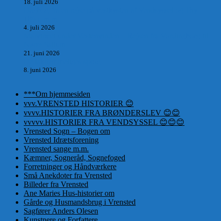
18. juli 2026
Dagbog fra en rejse på vestkysten af Vendsyssel og Thy
1865. m.m.
4. juli 2026
Marvtræet under Vestenvinden – Rejsen fra Vordingborg til
Nørre Saltum
21. juni 2026
De taknemmeliges sprog
8. juni 2026
***Om hjemmesiden
vvv.VRENSTED HISTORIER 😊
vvvv.HISTORIER FRA BRØNDERSLEV 😊😊
vvvvv.HISTORIER FRA VENDSYSSEL 😊😊😊
Vrensted Sogn – Bogen om
Vrensted Idrætsforening
Vrensted sange m.m.
Kæmner, Sogneråd, Sognefoged
Forretninger og Håndværkere
Små Anekdoter fra Vrensted
Billeder fra Vrensted
Ane Maries Hus-historier om
Gårde og Husmandsbrug i Vrensted
Sagfører Anders Olesen
Kunstnere og Forfattere