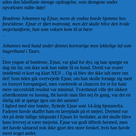
uden den håndfaste strenge opdragelse, som drengene under
opvæksten måtte døje!
Brødrene Johannes og Ejnar, mens de endnu boede hjemme hos
forældrene. Ejnar er iført matrostøj, men det skulle blive den hvide
mejeriuniform, han som voksen kom til at bære
.
Johannes med hund under dennes kortvarige men lykkelige tid som
bagerihund i Taars.
.
Den yngste af brødrene, Ejnar, var glad for dyr, og han spurgte en
dag sin far, om ikke nok han måtte få en hund. Dertil var svaret
imidlertid et kort og klart NEJ! .. Og så blev der ikke talt mere om
det! Som tiden gik overvejede Ejnar, om han skulle forsøge sig med
en fornyet forespørgsel, men vurderede at chancen for et for ham
mere succesfuldt resultat var minimal. Tværtimod ville det sikkert
afstedkomme en lussing, thi havde man fået nej én gang, var det en
dårlig idé at spørge igen om det samme!
I lighed med sine brødre, flyttede Ejnar som 14-årig hjemmefra.
Faderen havde skaffet ham en læreplads på et mejeri. Dermed var
det på dette tidlige tidspunkt I Ejnars liv besluttet, at det skulle blive
hans levevej at være mejerist. Ejnar var godt tilfreds hermed, men
det havde såmænd nok ikke gjort den store forskel, hvis han havde
ment noget andet.