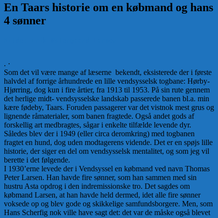
En Taars historie om en købmand og hans
4 sønner
Kilde: Erik Østergaard Larsen
. ·
Som det vil være mange af læserne bekendt, eksisterede der i første
halvdel af forrige århundrede en lille vendsysselsk togbane: Hørby-
Hjørring, dog kun i fire årtier, fra 1913 til 1953. På sin rute gennem
det herlige midt- vendsysselske landskab passerede banen bl.a. min
kære fødeby, Taars. Foruden passagerer var det vistnok mest grus og
lignende råmaterialer, som banen fragtede. Også andet gods af
forskellig art medbragtes, sågar i enkelte tilfælde levende dyr.
Således blev der i 1949 (eller circa deromkring) med togbanen
fragtet en hund, dog uden modtagerens vidende. Det er en spøjs lille
historie, der siger en del om vendsysselsk mentalitet, og som jeg vil
berette i det følgende.
I 1930’erne levede der i Vendsyssel en købmand ved navn Thomas
Peter Larsen. Han havde fire sønner, som han sammen med sin
hustru Asta opdrog i den indremissionske tro. Det sagdes om
købmand Larsen, at han havde held dermed, idet alle fire sønner
voksede op og blev gode og skikkelige samfundsborgere. Men, som
Hans Scherfig nok ville have sagt det: det var de måske også blevet