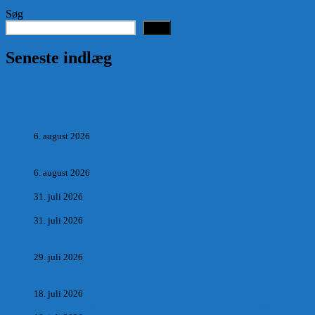
Søg
Søg
Seneste indlæg
Hvad postmester, sognerådsformand, lokal tillidsmand i
Saltum Bank og frihedskæmper, Oluf Jensen, Saltum har
fortalt:
6. august 2026
POSTMESTEREN, SOGNERÅDSFORMANDEN OG
BANKMANDEN OLUF JENSEN fra Saltum –
6. august 2026
Antik og Moderne, Ny antikvitetsforretning til Vrensted
31. juli 2026
Manden med museet, der aldrig har åbent.
31. juli 2026
Skrædder Larsen fra Pandrup bliver skrædder i Paris og gifter
sig med mesters datter
29. juli 2026
DEN UTROLIGE HISTORIE OM SÆBYNITTEN, CARL
BAUDER.
18. juli 2026
Vrensted Kirke, Sct. Thøgersvej, Vrensted 9480 Løkken