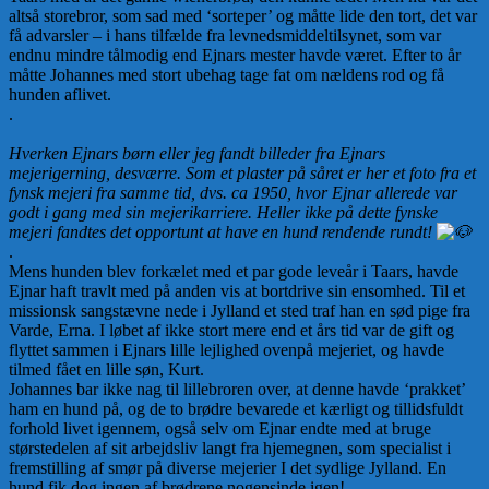
altså storebror, som sad med ‘sorteper’ og måtte lide den tort, det var
få advarsler – i hans tilfælde fra levnedsmiddeltilsynet, som var
endnu mindre tålmodig end Ejnars mester havde været. Efter to år
måtte Johannes med stort ubehag tage fat om nældens rod og få
hunden aflivet.
.
Hverken Ejnars børn eller jeg fandt billeder fra Ejnars
mejerigerning, desværre. Som et plaster på såret er her et foto fra et
fynsk mejeri fra samme tid, dvs. ca 1950, hvor Ejnar allerede var
godt i gang med sin mejerikarriere. Heller ikke på dette fynske
mejeri fandtes det opportunt at have en hund rendende rundt!
.
Mens hunden blev forkælet med et par gode leveår i Taars, havde
Ejnar haft travlt med på anden vis at bortdrive sin ensomhed. Til et
missionsk sangstævne nede i Jylland et sted traf han en sød pige fra
Varde, Erna. I løbet af ikke stort mere end et års tid var de gift og
flyttet sammen i Ejnars lille lejlighed ovenpå mejeriet, og havde
tilmed fået en lille søn, Kurt.
Johannes bar ikke nag til lillebroren over, at denne havde ‘prakket’
ham en hund på, og de to brødre bevarede et kærligt og tillidsfuldt
forhold livet igennem, også selv om Ejnar endte med at bruge
størstedelen af sit arbejdsliv langt fra hjemegnen, som specialist i
fremstilling af smør på diverse mejerier I det sydlige Jylland. En
hund fik dog ingen af brødrene nogensinde igen!