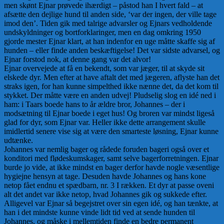
men skønt Ejnar prøvede ihærdigt – påstod han I hvert fald – at
afsætte den dejlige hund til anden side, ‘var der ingen, der ville tage
imod den’. Tiden gik med talrige advarsler og Ejnars vedholdende
undskyldninger og bortforklaringer, men en dag omkring 1950
gjorde mester Ejnar klart, at han indenfor en uge måtte skaffe sig af
hunden – eller finde anden beskæftigelse! Det var sidste advarsel, og
Ejnar forstod nok, at denne gang var det alvor!
Ejnar overvejede at få en bekendt, som var jæger, til at skyde sit
elskede dyr. Men efter at have aftalt det med jægeren, aflyste han det
straks igen, for han kunne simpelthed ikke nænne det, da det kom til
stykket. Der måtte være en anden udvej! Pludselig slog en idé ned i
ham: i Taars boede hans to år ældre bror, Johannes – der i
modsætning til Ejnar boede i eget hus! Og broren var mindst ligeså
glad for dyr, som Ejnar var. Heller ikke dette arrangement skulle
imidlertid senere vise sig at være den smarteste løsning, Ejnar kunne
udtænke.
Johannes var nemlig bager og rådede foruden bageri også over et
konditori med flødeskumskager, samt selve bagerforretningen. Ejnar
burde jo vide, at ikke mindst en bager derfor havde nogle væsentlige
hygiejne hensyn at tage. Desuden havde Johannes og hans kone
netop fået endnu et spædbarn, nr. 3 I rækken. Et dyr at passe oveni
alt det andet var ikke netop, hvad Johannes gik og sukkede efter.
Alligevel var Ejnar så begejstret over sin egen idé, og han tænkte, at
han i det mindste kunne vinde lidt tid ved at sende hunden til
Johannes, og måske i mellemtiden finde en bedre permanent