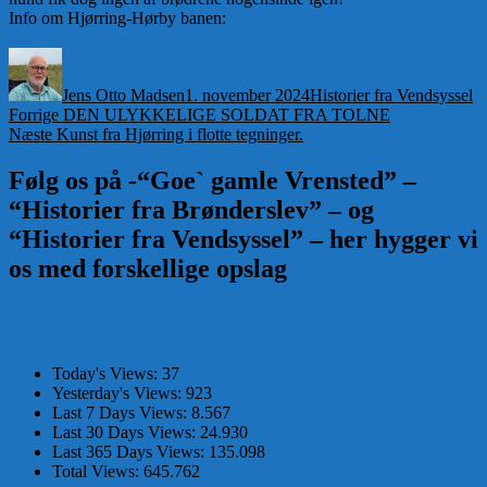
Info om Hjørring-Hørby banen:
https://danskejernbaner.dk/vis.bane.php?BANE_ID=83
Forfatter
Udgivet
Kategorier
Jens Otto Madsen
1. november 2024
Historier fra Vendsyssel
Indlægsnavigation
Forrige
Forrige
DEN ULYKKELIGE SOLDAT FRA TOLNE
Næste
indlæg:
Næste
Kunst fra Hjørring i flotte tegninger.
indlæg:
Følg os på -“Goe` gamle Vrensted” –
“Historier fra Brønderslev” – og
“Historier fra Vendsyssel” – her hygger vi
os med forskellige opslag
Today's Views:
37
Yesterday's Views:
923
Last 7 Days Views:
8.567
Last 30 Days Views:
24.930
Last 365 Days Views:
135.098
Total Views:
645.762