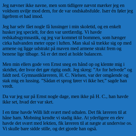
Jeg nævner ikke navne, men som tidligere nævnt mærker jeg en
voldsom uvilje mod dem, for de var ondskabsfulde. Især én føler jeg
ligefrem et had imod.
Jeg har selv fået nogle få lussinger i min skoletid, og en enkelt
husker jeg specielt, for den var uretfærdig. Vi havde
redskabsgymnastik, og jeg var kommet til bommen, som hænger
cirka halvanden meter oppe i luften. Man skal så trække sig op med
armene og ligge udstrakt på maven med armene strakt frem og
benene lige tilbage. Så er det med at holde balancen.
Men min ellers gode ven Ernst sneg en hånd op og klemte mig i
skridtet, der hvor det gør rigtig ondt. Jeg skreg: ”Av for helvede” og
faldt ned. Gymnastiklæreren, H. C. Nielsen, var der omgående og
stak mig en lussing. ”Sådan et sprog fører vi ikke her,” sagde han
vredt.
Da var jeg sur på Ernst nogle dage, men ikke på H. C., han havde
ikke set, hvad der var sket.
I en time havde Willi lidt svært med udtalen. Det fik læreren til at
håne ham. Mobning kendte vi stadig ikke. At yderligere en elev
havde det svært med lektien, fik læreren til at nægte at undervise os.
Vi skulle bare sidde stille, og det gjorde han også.