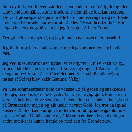
Som ny tilflytter til byen var det spændende for en 5-årig dreng, der
talte vendelbomål, at skulle møde sine fremtidige legekammerater.
De var lige så spændte på at møde ham bondedrengen, og det første
møde med fem seks børne forløb således: ”Hvad hedder du?” Efter
nogen betænkningstid svarede jeg forsagt: ”A hjær Tonny.”
Det grinede de meget af, og jeg kunne have krøbet i et musehul.
Jeg fik hurtigt lært at tale som de nye legekammerater, jeg havde
fået.
Jeg ved ikke, hvorfor den bydel, vi var flyttet til, blev kaldt Valby,
som dækkede Danevej, noget af Solvej og noget af Parkvej, der
dengang hed Vester Alle. Området med Sveavej, Parallelvej og
resten af Solvej blev kaldt Gammel Valby.
På lune sommeraftener kom de voksne ud på gaden og snakkede i
klynger, medens børnene legede. Var vejret rigtig godt, kunne man
være så heldig at blive sendt ned i byen efter en stabel ispinde, lavet
på Brønderslev mejeri og gik under navnet Gobi. Jeg tror en ispind
kostede 25 øre. Isen var gul, for der var brugt rigtige æggeblommer
og piskefløde. Gobiis kunne også fås som enliters dessertis. Ingen
andre mærker is kunne hamle op med den fra Brønderslev.