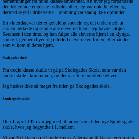
bemærkninger fra mine klassekammerater. Åh hvor jeg forbandede
den irriterende engelske fodboldspiller, jeg var opkaldt efter, og
dermed skyld i drillerierne – mobning var stadig ikke opfundet.
En vinterdag var der et gevaldigt snevejr, og det endte med, at
skolen lukkede og sendte alle eleverne hjem. Jeg havde Jørgen
Sørensen i den time, og han fulgte alle eleverne hjem i en klynge,
som gik gennem byen og efterlod eleverne en for en, efterhånden
som vi kom til deres hjem.
Skolegades skole
Fra tredje klasse skulle vi gå på Skolegades Skole, som var den
eneste skole i kommunen, og der var flere hundrede elever.
Jeg husker ikke så meget fra tiden på Skolegades skole.
Søndergades skole
Den 1. april 1955 var jeg med til indvielsen af den nye Søndergades
skole, hvor jeg begyndte i 1. mellem.
Vi var 36 i klassen og havde Henry Allermann til klasselærer resten