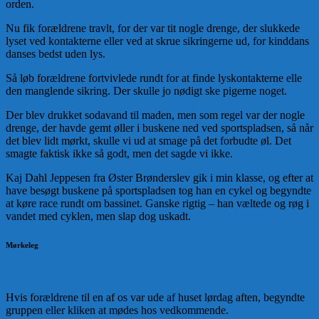
orden.
Nu fik forældrene travlt, for der var tit nogle drenge, der slukkede
lyset ved kontakterne eller ved at skrue sikringerne ud, for kinddans
danses bedst uden lys.
Så løb forældrene fortvivlede rundt for at finde lyskontakterne elle
den manglende sikring. Der skulle jo nødigt ske pigerne noget.
Der blev drukket sodavand til maden, men som regel var der nogle
drenge, der havde gemt øller i buskene ned ved sportspladsen, så når
det blev lidt mørkt, skulle vi ud at smage på det forbudte øl. Det
smagte faktisk ikke så godt, men det sagde vi ikke.
Kaj Dahl Jeppesen fra Øster Brønderslev gik i min klasse, og efter at
have besøgt buskene på sportspladsen tog han en cykel og begyndte
at køre race rundt om bassinet. Ganske rigtig – han væltede og røg i
vandet med cyklen, men slap dog uskadt.
Mørkeleg
Hvis forældrene til en af os var ude af huset lørdag aften, begyndte
gruppen eller kliken at mødes hos vedkommende.