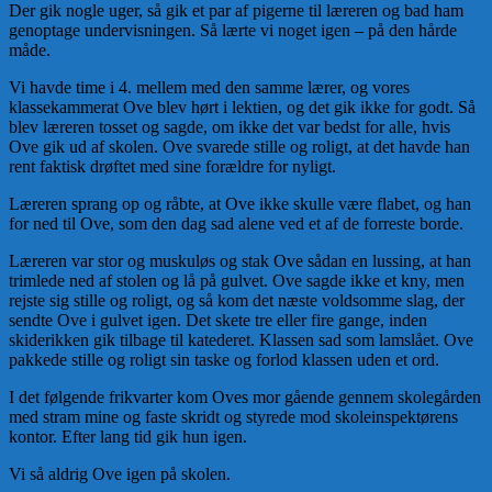
Der gik nogle uger, så gik et par af pigerne til læreren og bad ham
genoptage undervisningen. Så lærte vi noget igen – på den hårde
måde.
Vi havde time i 4. mellem med den samme lærer, og vores
klassekammerat Ove blev hørt i lektien, og det gik ikke for godt. Så
blev læreren tosset og sagde, om ikke det var bedst for alle, hvis
Ove gik ud af skolen. Ove svarede stille og roligt, at det havde han
rent faktisk drøftet med sine forældre for nyligt.
Læreren sprang op og råbte, at Ove ikke skulle være flabet, og han
for ned til Ove, som den dag sad alene ved et af de forreste borde.
Læreren var stor og muskuløs og stak Ove sådan en lussing, at han
trimlede ned af stolen og lå på gulvet. Ove sagde ikke et kny, men
rejste sig stille og roligt, og så kom det næste voldsomme slag, der
sendte Ove i gulvet igen. Det skete tre eller fire gange, inden
skiderikken gik tilbage til katederet. Klassen sad som lamslået. Ove
pakkede stille og roligt sin taske og forlod klassen uden et ord.
I det følgende frikvarter kom Oves mor gående gennem skolegården
med stram mine og faste skridt og styrede mod skoleinspektørens
kontor. Efter lang tid gik hun igen.
Vi så aldrig Ove igen på skolen.