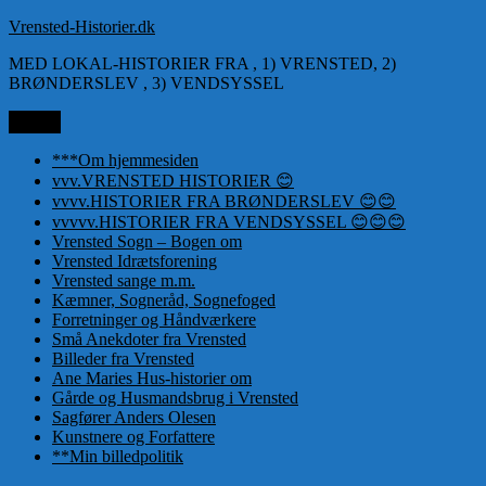
Videre
Vrensted-Historier.dk
til
MED LOKAL-HISTORIER FRA , 1) VRENSTED, 2)
indhold
BRØNDERSLEV , 3) VENDSYSSEL
Menu
***Om hjemmesiden
vvv.VRENSTED HISTORIER 😊
vvvv.HISTORIER FRA BRØNDERSLEV 😊😊
vvvvv.HISTORIER FRA VENDSYSSEL 😊😊😊
Vrensted Sogn – Bogen om
Vrensted Idrætsforening
Vrensted sange m.m.
Kæmner, Sogneråd, Sognefoged
Forretninger og Håndværkere
Små Anekdoter fra Vrensted
Billeder fra Vrensted
Ane Maries Hus-historier om
Gårde og Husmandsbrug i Vrensted
Sagfører Anders Olesen
Kunstnere og Forfattere
**Min billedpolitik