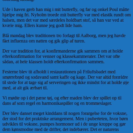
Ude i haven greb han mig i mit butterfly, og far og onkel Poul måtte
hjælpe mig fri. Nyholm troede mit butterfly var med elastik rundt om
halsen, men det var med særdeles holdbart stof, så han var ved at
kvæle mig. Ellers kunne jeg godt lide ham.
Blå mandag blev traditionen tro forlagt til Aalborg, men jeg havde
fået influenza om natten og gik glip af turen.
Der var tradition for, at konfirmanderne gik sammen om at holde
efterkonfirmation for venner og klassekammerater. Det var ofte
sådan, at hele klassen holdt efterkonfirmation sammen.
Festerne blev tit afholdt i restaurationen på Friluftsbadet med
smørrebrød og sodavand samt kaffe og kage. Der var altid forældre
til stede for at tage sig af serveringen og ikke mindst for at holde øje
med, at alt gik ærbart til.
Vi mødte op i det pæne tøj, og efter maden blev der spillet op til
dans af som regel en harmonikaspiller og en trommeslager.
Der blev danset meget kinddans til nogen forargelse for de voksne,
der stod for det praktiske arrangement. Men i puberteten, hvor børn
udvikles til voksne, pumpes hormoner ud i de unge kroppe og gør
dem kønsmodne med de drifter, det indebærer. Det er naturens