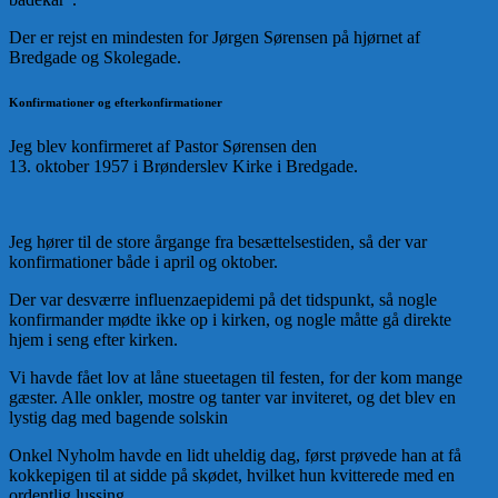
Der er rejst en mindesten for Jørgen Sørensen på hjørnet af
Bredgade og Skolegade.
Konfirmationer og efterkonfirmationer
Jeg blev konfirmeret af Pastor Sørensen den
13. oktober 1957 i Brønderslev Kirke i Bredgade.
Jeg hører til de store årgange fra besættelsestiden, så der var
konfirmationer både i april og oktober.
Der var desværre influenzaepidemi på det tidspunkt, så nogle
konfirmander mødte ikke op i kirken, og nogle måtte gå direkte
hjem i seng efter kirken.
Vi havde fået lov at låne stueetagen til festen, for der kom mange
gæster. Alle onkler, mostre og tanter var inviteret, og det blev en
lystig dag med bagende solskin
Onkel Nyholm havde en lidt uheldig dag, først prøvede han at få
kokkepigen til at sidde på skødet, hvilket hun kvitterede med en
ordentlig lussing.