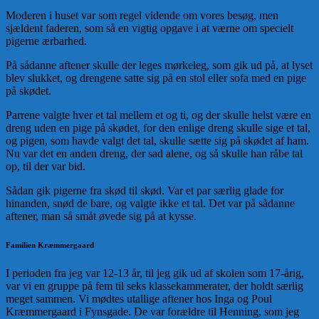
Moderen i huset var som regel vidende om vores besøg, men
sjældent faderen, som så en vigtig opgave i at værne om specielt
pigerne ærbarhed.
På sådanne aftener skulle der leges mørkeleg, som gik ud på, at lyset
blev slukket, og drengene satte sig på en stol eller sofa med en pige
på skødet.
Parrene valgte hver et tal mellem et og ti, og der skulle helst være en
dreng uden en pige på skødet, for den enlige dreng skulle sige et tal,
og pigen, som havde valgt det tal, skulle sætte sig på skødet af ham.
Nu var det en anden dreng, der sad alene, og så skulle han råbe tal
op, til der var bid.
Sådan gik pigerne fra skød til skød. Var et par særlig glade for
hinanden, snød de bare, og valgte ikke et tal. Det var på sådanne
aftener, man så småt øvede sig på at kysse.
Familien Kræmmergaard
I perioden fra jeg var 12-13 år, til jeg gik ud af skolen som 17-årig,
var vi en gruppe på fem til seks klassekammerater, der holdt særlig
meget sammen. Vi mødtes utallige aftener hos Inga og Poul
Kræmmergaard i Fynsgade. De var forældre til Henning, som jeg