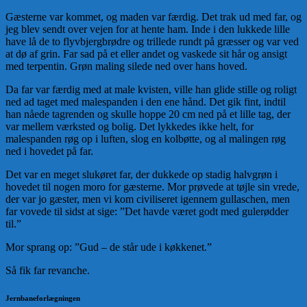
Gæsterne var kommet, og maden var færdig. Det trak ud med far, og
jeg blev sendt over vejen for at hente ham. Inde i den lukkede lille
have lå de to flyvbjergbrødre og trillede rundt på græsser og var ved
at dø af grin. Far sad på et eller andet og vaskede sit hår og ansigt
med terpentin. Grøn maling silede ned over hans hoved.
Da far var færdig med at male kvisten, ville han glide stille og roligt
ned ad taget med malespanden i den ene hånd. Det gik fint, indtil
han nåede tagrenden og skulle hoppe 20 cm ned på et lille tag, der
var mellem værksted og bolig. Det lykkedes ikke helt, for
malespanden røg op i luften, slog en kolbøtte, og al malingen røg
ned i hovedet på far.
Det var en meget slukøret far, der dukkede op stadig halvgrøn i
hovedet til nogen moro for gæsterne. Mor prøvede at tøjle sin vrede,
der var jo gæster, men vi kom civiliseret igennem gullaschen, men
far vovede til sidst at sige: ”Det havde været godt med gulerødder
til.”
Mor sprang op: ”Gud – de står ude i køkkenet.”
Så fik far revanche.
Jernbaneforlægningen