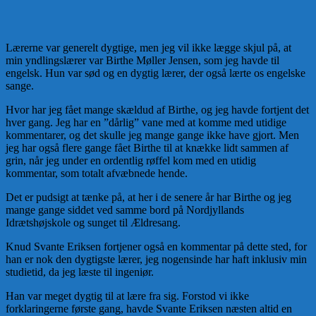
Lærerne var generelt dygtige, men jeg vil ikke lægge skjul på, at
min yndlingslærer var Birthe Møller Jensen, som jeg havde til
engelsk. Hun var sød og en dygtig lærer, der også lærte os engelske
sange.
Hvor har jeg fået mange skældud af Birthe, og jeg havde fortjent det
hver gang. Jeg har en ”dårlig” vane med at komme med utidige
kommentarer, og det skulle jeg mange gange ikke have gjort. Men
jeg har også flere gange fået Birthe til at knække lidt sammen af
grin, når jeg under en ordentlig røffel kom med en utidig
kommentar, som totalt afvæbnede hende.
Det er pudsigt at tænke på, at her i de senere år har Birthe og jeg
mange gange siddet ved samme bord på Nordjyllands
Idrætshøjskole og sunget til Ældresang.
Knud Svante Eriksen fortjener også en kommentar på dette sted, for
han er nok den dygtigste lærer, jeg nogensinde har haft inklusiv min
studietid, da jeg læste til ingeniør.
Han var meget dygtig til at lære fra sig. Forstod vi ikke
forklaringerne første gang, havde Svante Eriksen næsten altid en