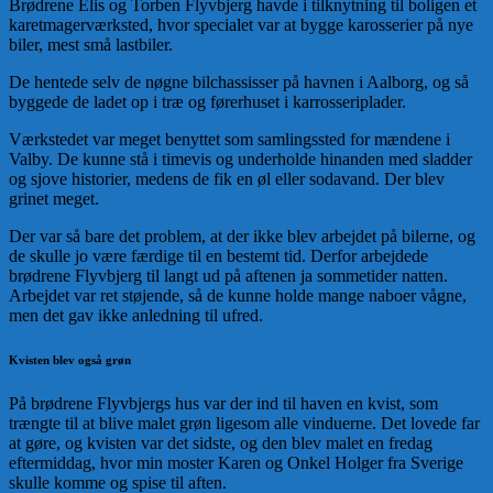
Brødrene Elis og Torben Flyvbjerg havde i tilknytning til boligen et
karetmagerværksted, hvor specialet var at bygge karosserier på nye
biler, mest små lastbiler.
De hentede selv de nøgne bilchassisser på havnen i Aalborg, og så
byggede de ladet op i træ og førerhuset i karrosseriplader.
Værkstedet var meget benyttet som samlingssted for mændene i
Valby. De kunne stå i timevis og underholde hinanden med sladder
og sjove historier, medens de fik en øl eller sodavand. Der blev
grinet meget.
Der var så bare det problem, at der ikke blev arbejdet på bilerne, og
de skulle jo være færdige til en bestemt tid. Derfor arbejdede
brødrene Flyvbjerg til langt ud på aftenen ja sommetider natten.
Arbejdet var ret støjende, så de kunne holde mange naboer vågne,
men det gav ikke anledning til ufred.
Kvisten blev også grøn
På brødrene Flyvbjergs hus var der ind til haven en kvist, som
trængte til at blive malet grøn ligesom alle vinduerne. Det lovede far
at gøre, og kvisten var det sidste, og den blev malet en fredag
eftermiddag, hvor min moster Karen og Onkel Holger fra Sverige
skulle komme og spise til aften.