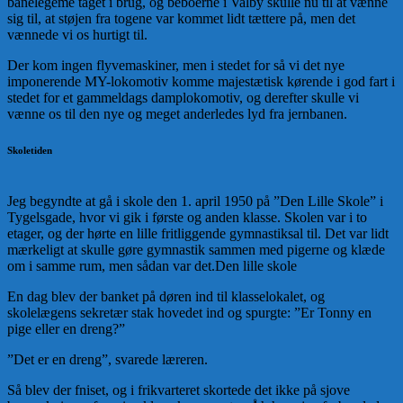
banelegeme taget i brug, og beboerne i Valby skulle nu til at vænne
sig til, at støjen fra togene var kommet lidt tættere på, men det
vænnede vi os hurtigt til.
Der kom ingen flyvemaskiner, men i stedet for så vi det nye
imponerende MY-lokomotiv komme majestætisk kørende i god fart i
stedet for et gammeldags damplokomotiv, og derefter skulle vi
vænne os til den nye og meget anderledes lyd fra jernbanen.
Skoletiden
Jeg begyndte at gå i skole den 1. april 1950 på ”Den Lille Skole” i
Tygelsgade, hvor vi gik i første og anden klasse. Skolen var i to
etager, og der hørte en lille fritliggende gymnastiksal til. Det var lidt
mærkeligt at skulle gøre gymnastik sammen med pigerne og klæde
om i samme rum, men sådan var det.
Den lille skole
En dag blev der banket på døren ind til klasselokalet, og
skolelægens sekretær stak hovedet ind og spurgte: ”Er Tonny en
pige eller en dreng?”
”Det er en dreng”, svarede læreren.
Så blev der fniset, og i frikvarteret skortede det ikke på sjove