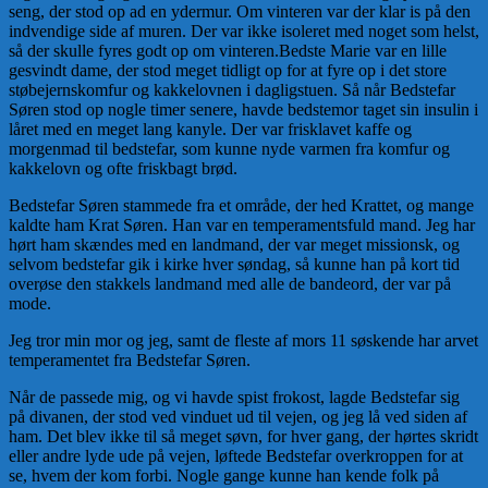
seng, der stod op ad en ydermur. Om vinteren var der klar is på den
indvendige side af muren. Der var ikke isoleret med noget som helst,
så der skulle fyres godt op om vinteren.Bedste Marie var en lille
gesvindt dame, der stod meget tidligt op for at fyre op i det store
støbejernskomfur og kakkelovnen i dagligstuen. Så når Bedstefar
Søren stod op nogle timer senere, havde bedstemor taget sin insulin i
låret med en meget lang kanyle. Der var frisklavet kaffe og
morgenmad til bedstefar, som kunne nyde varmen fra komfur og
kakkelovn og ofte friskbagt brød.
Bedstefar Søren stammede fra et område, der hed Krattet, og mange
kaldte ham Krat Søren. Han var en temperamentsfuld mand. Jeg har
hørt ham skændes med en landmand, der var meget missionsk, og
selvom bedstefar gik i kirke hver søndag, så kunne han på kort tid
overøse den stakkels landmand med alle de bandeord, der var på
mode.
Jeg tror min mor og jeg, samt de fleste af mors 11 søskende har arvet
temperamentet fra Bedstefar Søren.
Når de passede mig, og vi havde spist frokost, lagde Bedstefar sig
på divanen, der stod ved vinduet ud til vejen, og jeg lå ved siden af
ham. Det blev ikke til så meget søvn, for hver gang, der hørtes skridt
eller andre lyde ude på vejen, løftede Bedstefar overkroppen for at
se, hvem der kom forbi. Nogle gange kunne han kende folk på