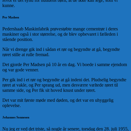
Hvor er det synd for nutidens børn, at de ikke kan lege, som vi
kunne.
Per Madsen
Pedershaab Maskinfabrik prøvestøbte mange cementrør i deres
maskiner også i stor størrelse, og de blev opbevaret i fælleden i
stående position.
Når vi drenge gik ind i sådan et rør og begyndte at gå, begyndte
røret stille at rulle fremad.
Det gjorde Per Madsen på 10 år en dag. Vi boede i samme ejendom
og var gode venner.
Per gik ind i et rør og begyndte at gå indeni det. Pludselig begyndte
røret at vakle, og Per sprang ud, men desværre væltede røret til
samme side, og Per fik sit hoved knust under røret.
Det var mit første møde med døden, og det var en uhyggelig
oplevelse.
Johannes Sonnesen
Nu jeg er ved det triste, så nogle år senere, torsdag den 28. juli 1955,