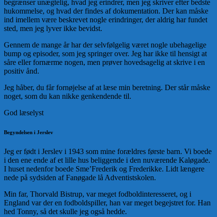
begrænser unægtelig, hvad jeg erindrer, men jeg skriver efter bedste
hukommelse, og hvad der findes af dokumentation. Der kan måske
ind imellem være beskrevet nogle erindringer, der aldrig har fundet
sted, men jeg lyver ikke bevidst.
Gennem de mange år har der selvfølgelig været nogle ubehagelige
bump og episoder, som jeg springer over. Jeg har ikke til hensigt at
såre eller fornærme nogen, men prøver hovedsagelig at skrive i en
positiv ånd.
Jeg håber, du får fornøjelse af at læse min beretning. Der står måske
noget, som du kan nikke genkendende til.
God læselyst
Begyndelsen i Jerslev
Jeg er født i Jerslev i 1943 som mine forældres første barn. Vi boede
i den ene ende af et lille hus beliggende i den nuværende Kaløgade.
I huset nedenfor boede Sme’Frederik og Frederikke. Lidt længere
nede på sydsiden af Fanøgade lå Adventistskolen.
Min far, Thorvald Bistrup, var meget fodboldinteresseret, og i
England var der en fodboldspiller, han var meget begejstret for. Han
hed Tonny, så det skulle jeg også hedde.