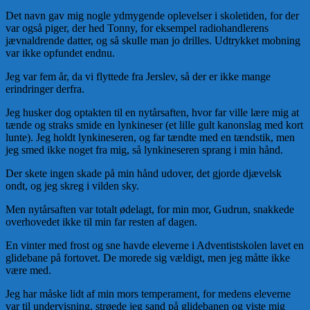
Det navn gav mig nogle ydmygende oplevelser i skoletiden, for der
var også piger, der hed Tonny, for eksempel radiohandlerens
jævnaldrende datter, og så skulle man jo drilles. Udtrykket mobning
var ikke opfundet endnu.
Jeg var fem år, da vi flyttede fra Jerslev, så der er ikke mange
erindringer derfra.
Jeg husker dog optakten til en nytårsaften, hvor far ville lære mig at
tænde og straks smide en lynkineser (et lille gult kanonslag med kort
lunte). Jeg holdt lynkineseren, og far tændte med en tændstik, men
jeg smed ikke noget fra mig, så lynkineseren sprang i min hånd.
Der skete ingen skade på min hånd udover, det gjorde djævelsk
ondt, og jeg skreg i vilden sky.
Men nytårsaften var totalt ødelagt, for min mor, Gudrun, snakkede
overhovedet ikke til min far resten af dagen.
En vinter med frost og sne havde eleverne i Adventistskolen lavet en
glidebane på fortovet. De morede sig vældigt, men jeg måtte ikke
være med.
Jeg har måske lidt af min mors temperament, for medens eleverne
var til undervisning, strøede jeg sand på glidebanen og viste mig