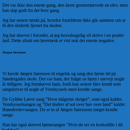
Det var ikke den eneste gang, den lærer gennemtævede en elev, men
han slap godt fra det hver gang.
Jeg har senere tænkt på, hvorfor forældrene ikke gik sammen om at
få den skiderik fjernet fra skolen.
Jeg har skrevet i forordet, at jeg hovedsagelig vil skrive i en positiv
ånd. Dette afsnit om lærertæsk er vist nok det eneste negative.
Jørgen Sørensen
Vi havde Jørgen Sørensen til engelsk og sang den første tid på
Søndergades skole. Det var ham, der fulgte os hjem i snevejr nogle
år tidligere. Jeg fremhæver ham, fordi han senere blev kendt som
sangskriver til nogle af Vendsyssels mest kendte sange.
De Gyldne Løver sang ”Hvor mågerne skriger”, som også kaldes
Vendsysselsangen og ”Det tindrer af sol over hav over land” kaldet
Brønderslevsangen. De er to af Jørgen Sørensens meget kendte
sange.
Han har også skrevet børnesangen ”Hvis du ser en krokodille i dit
badekar”.