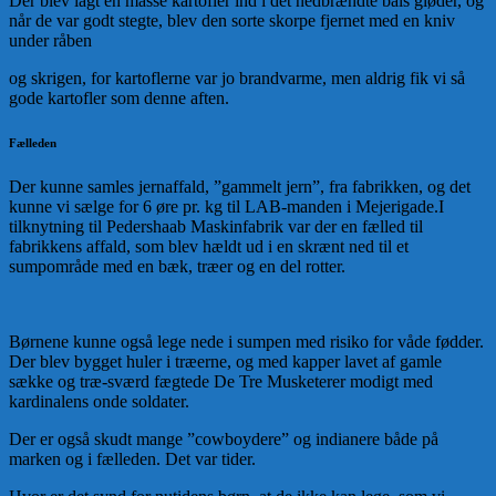
Der blev lagt en masse kartofler ind i det nedbrændte båls gløder, og
når de var godt stegte, blev den sorte skorpe fjernet med en kniv
under råben
og skrigen, for kartoflerne var jo brandvarme, men aldrig fik vi så
gode kartofler som denne aften.
Fælleden
Der kunne samles jernaffald, ”gammelt jern”, fra fabrikken, og det
kunne vi sælge for 6 øre pr. kg til LAB-manden i Mejerigade.I
tilknytning til Pedershaab Maskinfabrik var der en fælled til
fabrikkens affald, som blev hældt ud i en skrænt ned til et
sumpområde med en bæk, træer og en del rotter.
Børnene kunne også lege nede i sumpen med risiko for våde fødder.
Der blev bygget huler i træerne, og med kapper lavet af gamle
sække og træ-sværd fægtede De Tre Musketerer modigt med
kardinalens onde soldater.
Der er også skudt mange ”cowboydere” og indianere både på
marken og i fælleden. Det var tider.