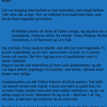
Marken
Det var dengang børn hadede at være indendørs, men meget hellere
ville være ude at lege. Der var omkring ti jævnaldrende børn, som
havde deres legeplads på marken.
På billedet poserer de fleste af Valbys drenge, og bag dem ses n
banelegeme. Nederste række fra venstre: Tonny Bistrup, Herb
Christensen, Leif Sørensen og Leo Falk
Jeg ved ikke, hvem marken tilhørte, men den var vores legeplads. Vi
lavede fodboldmål, og der blev gravet huler så dybe, at vi næsten
kunne stå oprejst. Der blev lagt tag over af pandeplader, som vi
fandt i fælleden.
Pigerne lavede små æbleskiver på deres små spritkomfurer, og der
var ingen løftede pegefingre fra forældre, som mente, sådanne huler
kunne være farlige.
Sankthansaften var alle Valbys beboere til bål på marken. Når bålet
var brændt næsten ned, legede voksne som børn to mand frem for
en enke.Nogle familier kom med store stabler æbleskiver, og der var
aldrig nogen til overs. Mændene fik sig en øl – altså kun 1 øl. Jeg
tror nok, at børnene og kvinderne fik en sodavand.