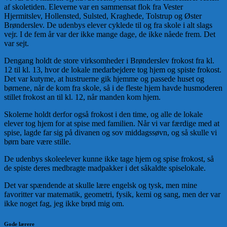
af skoletiden. Eleverne var en sammensat flok fra Vester
Hjermitslev, Hollensted, Sulsted, Kraghede, Tolstrup og Øster
Brønderslev. De udenbys elever cyklede til og fra skole i alt slags
vejr. I de fem år var der ikke mange dage, de ikke nåede frem. Det
var sejt.
Dengang holdt de store virksomheder i Brønderslev frokost fra kl.
12 til kl. 13, hvor de lokale medarbejdere tog hjem og spiste frokost.
Det var kutyme, at hustruerne gik hjemme og passede huset og
børnene, når de kom fra skole, så i de fleste hjem havde husmoderen
stillet frokost an til kl. 12, når manden kom hjem.
Skolerne holdt derfor også frokost i den time, og alle de lokale
elever tog hjem for at spise med familien. Når vi var færdige med at
spise, lagde far sig på divanen og sov middagssøvn, og så skulle vi
børn bare være stille.
De udenbys skoleelever kunne ikke tage hjem og spise frokost, så
de spiste deres medbragte madpakker i det såkaldte spiselokale.
Det var spændende at skulle lære engelsk og tysk, men mine
favoritter var matematik, geometri, fysik, kemi og sang, men der var
ikke noget fag, jeg ikke brød mig om.
Gode lærere