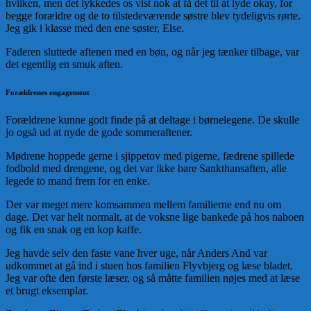
hvilken, men det lykkedes os vist nok at få det til at lyde okay, for
begge forældre og de to tilstedeværende søstre blev tydeligvis rørte.
Jeg gik i klasse med den ene søster, Else.
Faderen sluttede aftenen med en bøn, og når jeg tænker tilbage, var
det egentlig en smuk aften.
Forældrenes engagement
Forældrene kunne godt finde på at deltage i børnelegene. De skulle
jo også ud at nyde de gode sommeraftener.
Mødrene hoppede gerne i sjippetov med pigerne, fædrene spillede
fodbold med drengene, og det var ikke bare Sankthansaften, alle
legede to mand frem for en enke.
Der var meget mere komsammen mellem familierne end nu om
dage. Det var helt normalt, at de voksne lige bankede på hos naboen
og fik en snak og en kop kaffe.
Jeg havde selv den faste vane hver uge, når Anders And var
udkommet at gå ind i stuen hos familien Flyvbjerg og læse bladet.
Jeg var ofte den første læser, og så måtte familien nøjes med at læse
et brugt eksemplar.