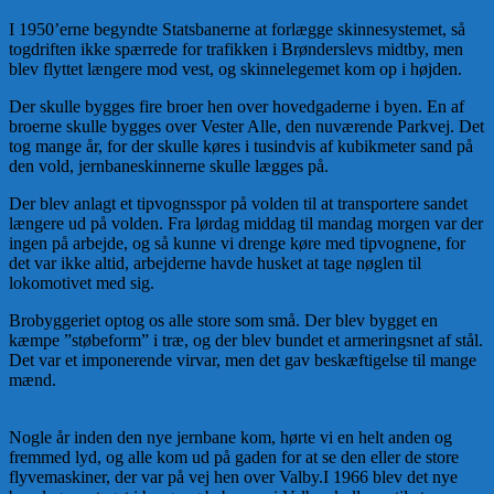
I 1950’erne begyndte Statsbanerne at forlægge skinnesystemet, så
togdriften ikke spærrede for trafikken i Brønderslevs midtby, men
blev flyttet længere mod vest, og skinnelegemet kom op i højden.
Der skulle bygges fire broer hen over hovedgaderne i byen. En af
broerne skulle bygges over Vester Alle, den nuværende Parkvej. Det
tog mange år, for der skulle køres i tusindvis af kubikmeter sand på
den vold, jernbaneskinnerne skulle lægges på.
Der blev anlagt et tipvognsspor på volden til at transportere sandet
længere ud på volden. Fra lørdag middag til mandag morgen var der
ingen på arbejde, og så kunne vi drenge køre med tipvognene, for
det var ikke altid, arbejderne havde husket at tage nøglen til
lokomotivet med sig.
Brobyggeriet optog os alle store som små. Der blev bygget en
kæmpe ”støbeform” i træ, og der blev bundet et armeringsnet af stål.
Det var et imponerende virvar, men det gav beskæftigelse til mange
mænd.
Nogle år inden den nye jernbane kom, hørte vi en helt anden og
fremmed lyd, og alle kom ud på gaden for at se den eller de store
flyvemaskiner, der var på vej hen over Valby.I 1966 blev det nye