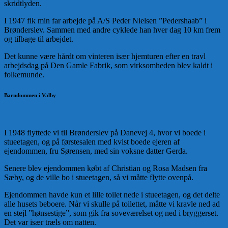
skridtlyden.
I 1947 fik min far arbejde på A/S Peder Nielsen ”Pedershaab” i
Brønderslev. Sammen med andre cyklede han hver dag 10 km frem
og tilbage til arbejdet.
Det kunne være hårdt om vinteren især hjemturen efter en travl
arbejdsdag på Den Gamle Fabrik, som virksomheden blev kaldt i
folkemunde.
Barndommen i Valby
I 1948 flyttede vi til Brønderslev på Danevej 4, hvor vi boede i
stueetagen, og på førstesalen med kvist boede ejeren af
ejendommen, fru Sørensen, med sin voksne datter Gerda.
Senere blev ejendommen købt af Christian og Rosa Madsen fra
Sæby, og de ville bo i stueetagen, så vi måtte flytte ovenpå.
Ejendommen havde kun et lille toilet nede i stueetagen, og det delte
alle husets beboere. Når vi skulle på toilettet, måtte vi kravle ned ad
en stejl ”hønsestige”, som gik fra soveværelset og ned i bryggerset.
Det var især træls om natten.