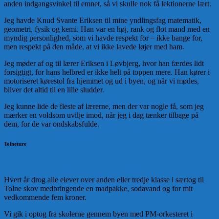
anden indgangsvinkel til emnet, så vi skulle nok få lektionerne lært.
Jeg havde Knud Svante Eriksen til mine yndlingsfag matematik,
geometri, fysik og kemi. Han var en høj, rank og flot mand med en
myndig personlighed, som vi havde respekt for – ikke bange for,
men respekt på den måde, at vi ikke lavede løjer med ham.
Jeg møder af og til lærer Eriksen i Løvbjerg, hvor han færdes lidt
forsigtigt, for hans helbred er ikke helt på toppen mere. Han kører i
motoriseret kørestol fra hjemmet og ud i byen, og når vi mødes,
bliver det altid til en lille sludder.
Jeg kunne lide de fleste af lærerne, men der var nogle få, som jeg
mærker en voldsom uvilje imod, når jeg i dag tænker tilbage på
dem, for de var ondskabsfulde.
Tolneture
Hvert år drog alle elever over anden eller tredje klasse i særtog til
Tolne skov medbringende en madpakke, sodavand og for mit
vedkommende fem kroner.
Vi gik i optog fra skolerne gennem byen med PM-orkesteret i