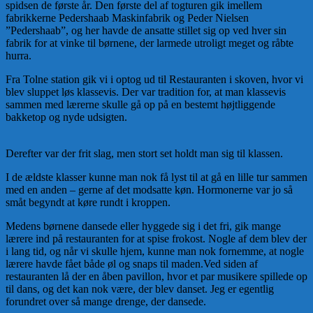
spidsen de første år. Den første del af togturen gik imellem
fabrikkerne Pedershaab Maskinfabrik og Peder Nielsen
”Pedershaab”, og her havde de ansatte stillet sig op ved hver sin
fabrik for at vinke til børnene, der larmede utroligt meget og råbte
hurra.
Fra Tolne station gik vi i optog ud til Restauranten i skoven, hvor vi
blev sluppet løs klassevis. Der var tradition for, at man klassevis
sammen med lærerne skulle gå op på en bestemt højtliggende
bakketop og nyde udsigten.
Derefter var der frit slag, men stort set holdt man sig til klassen.
I de ældste klasser kunne man nok få lyst til at gå en lille tur sammen
med en anden – gerne af det modsatte køn. Hormonerne var jo så
småt begyndt at køre rundt i kroppen.
Medens børnene dansede eller hyggede sig i det fri, gik mange
lærere ind på restauranten for at spise frokost. Nogle af dem blev der
i lang tid, og når vi skulle hjem, kunne man nok fornemme, at nogle
lærere havde fået både øl og snaps til maden.Ved siden af
restauranten lå der en åben pavillon, hvor et par musikere spillede op
til dans, og det kan nok være, der blev danset. Jeg er egentlig
forundret over så mange drenge, der dansede.