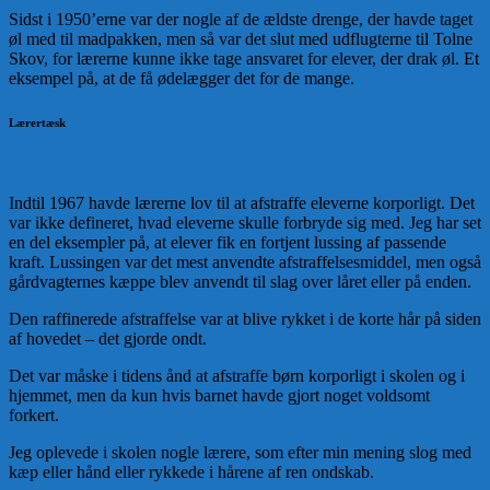
Sidst i 1950’erne var der nogle af de ældste drenge, der havde taget
øl med til madpakken, men så var det slut med udflugterne til Tolne
Skov, for lærerne kunne ikke tage ansvaret for elever, der drak øl. Et
eksempel på, at de få ødelægger det for de mange.
Lærertæsk
Indtil 1967 havde lærerne lov til at afstraffe eleverne korporligt. Det
var ikke defineret, hvad eleverne skulle forbryde sig med. Jeg har set
en del eksempler på, at elever fik en fortjent lussing af passende
kraft. Lussingen var det mest anvendte afstraffelsesmiddel, men også
gårdvagternes kæppe blev anvendt til slag over låret eller på enden.
Den raffinerede afstraffelse var at blive rykket i de korte hår på siden
af hovedet – det gjorde ondt.
Det var måske i tidens ånd at afstraffe børn korporligt i skolen og i
hjemmet, men da kun hvis barnet havde gjort noget voldsomt
forkert.
Jeg oplevede i skolen nogle lærere, som efter min mening slog med
kæp eller hånd eller rykkede i hårene af ren ondskab.