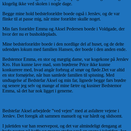
klogelig ikke ved skolen i nogle dage.
Begge mine hold bedsteforældre boede også i Jerslev, og de var
flinke til at passe mig, når mine forældre skulle noget.
Min fars forældre Emma og Aksel Pedersen boede i Voldgade, der
hvor der nu er busholdeplads.
Mine bedsteforældre boede i den nordlige del af huset, og de delte
udendørs lokum med familien Hansen, der boede i den anden ende.
Bedstemor Emma, en stor og mægtig dame, var kogekone på Jerslev
Kro. Hun kunne lave mad, som brødrene Price ikke kunne
konkurrere med, hvad angår forbrug af smør og fløde.Det var altid
en stor fornøjelse, når hun samlede familien til spisning. Med
undtagelse af Bedstefar Aksel og min far, lignede begge fars brødre
og senere jeg selv og mange af mine fætre og kusiner Bedstemor
Emma, så det har nok ligget i generne.
Bedstefar Aksel arbejdede ”ved vejen” med at asfaltere vejene i
Jerslev. Det foregik alt sammen manuelt og var hårdt og slidsomt.
I juletiden var han reservepost, og det var almindeligt dengang at