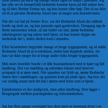
byde posten på kaffe og mange steder også en snaps i juletiden. Jeg
har ofte set en humørfyldt bedstefar komme hjem på lidt usikre ben,
og så blev Bedste Emma sur, og hun kunne råbe højt. Det så nu ikke
ud til at påvirke Bedstefar Aksel nær så meget som brændevinen.
Når der var bal på Jerslev Kro, var det Bedstefar Aksel der stillede
borde og stole an, og han passede også garderoben. Dengang røg de
fleste mennesker tobak, så når ballet var slut, tømte bedstefar
askebægrene og tog asken med hjem, så han kunne dyppe sin
skråtobak der i, inden skråen kom i munden.
Efter besættelsen begyndte mange at bruge tyggegummi, og så måtte
Bedstefar Aksel til at si tobakken, inden han dyppede skråen, for
han var ikke meget for at bruge andre folks brugte tyggegummi.
Min mors forældre boede i et lille husmandssted med to køer og lidt
landbrug. Der var mødding og udendørs lokum med iturevet
avispapir til at tørre med. Når spanden var fyldt op, tømte Bedstefar
Søren den i møddingen, og spanden kom på plads igen. Jeg tror, det
var vældig smart med det hul i døren med form som et hjerte.
Ejendommen er der stadigvæk, men uden landbrug. Den ligger i
Borgergade mellem præstegården og Adventistkirken.
Jeg har flere gange overnattet hos dem med en tonstung dyne i en