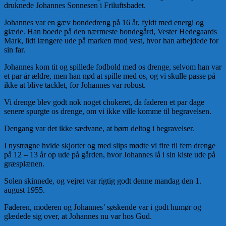
druknede Johannes Sonnesen i Friluftsbadet.
Johannes var en gæv bondedreng på 16 år, fyldt med energi og
glæde. Han boede på den nærmeste bondegård, Vester Hedegaards
Mark, lidt længere ude på marken mod vest, hvor han arbejdede for
sin far.
Johannes kom tit og spillede fodbold med os drenge, selvom han var
et par år ældre, men han nød at spille med os, og vi skulle passe på
ikke at blive tacklet, for Johannes var robust.
Vi drenge blev godt nok noget chokeret, da faderen et par dage
senere spurgte os drenge, om vi ikke ville komme til begravelsen.
Dengang var det ikke sædvane, at børn deltog i begravelser.
I nystrøgne hvide skjorter og med slips mødte vi fire til fem drenge
på 12 – 13 år op ude på gården, hvor Johannes lå i sin kiste ude på
græsplænen.
Solen skinnede, og vejret var rigtig godt denne mandag den 1.
august 1955.
Faderen, moderen og Johannes’ søskende var i godt humør og
glædede sig over, at Johannes nu var hos Gud.