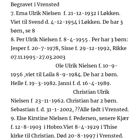
Begravet i V
rensted
7.
Erna Ulrik
Nielsen f
. 21-12-1932
i
Løkken.
Viet til S
vend d. 4-12-1954 i Løkken.
De har 3
børn, se 8
8.
Per Ulrik Nielsen f. 8-4-
1955
.
Per har 3 b
ørn:
Jesper f. 20-7-197
8, Sisse f. 29-12-1992, Rikke
07.11.1995-27.03.2003
Ole Ulrik Nielsen f. 10-9-
1956
,
viet til Laila 8-
9-1984. De har 2
børn
.
Helle f. 19-3-1982. Janni f. d. 16-4-1989.
Christian Ul
rik
Nielsen
f 23
-11-1962.
Christian har 2 børn.
Sebastian f. d. 31-1-
2002, ?
?
Alle født i Vrensted.
9.
Else Kirstine Ni
elsen f. Pedersen, senere
Kjær
f
. 12-8-1903
i
Hobro.
Viet
8-4-
1929 i Thise
kirke til Christian. Død 20-8-1997 i Vrensted.