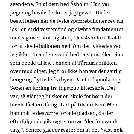
svendene. En af dem hed Åsholm. Han var
jæger og havde derfor et jagtgevær. Under
besættelsen når de tyske spærreballoner rev sig
løs i en strid vestenvind og slæbte fundamentet
med sig over stok og sten, blev Åsholm tilkaldt
for at skyde ballonen ned. Om det lykkedes ved
jeg ikke. En anden svend hed Dusinus eller Dion
som boede til leje i enden af Tårnurfabrikken,
over mod diget. Jeg tror ikke han var der særlig
længe og flyttede fra byen. På et tidspunkt tog
Søren en lærling fra Ingstrup Efterskole. Det
var, så vidt jeg husker en skole for børn der
havde fået en dårlig start på tilværelsen. Men
han måtte desværre forlade pladsen, da der
efterfølgende gik rygter om ar ”der forsvandt
ting”. Senere gik der rygter om at det ”vist nok