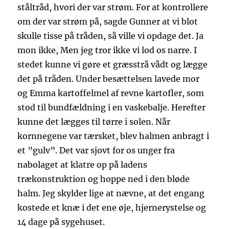
ståltråd, hvori der var strøm. For at kontrollere
om der var strøm på, sagde Gunner at vi blot
skulle tisse på tråden, så ville vi opdage det. Ja
mon ikke, Men jeg tror ikke vi lod os narre. I
stedet kunne vi gøre et græsstrå vådt og lægge
det på tråden. Under besættelsen lavede mor
og Emma kartoffelmel af revne kartofler, som
stod til bundfældning i en vaskebalje. Herefter
kunne det lægges til tørre i solen. Når
kornnegene var tærsket, blev halmen anbragt i
et ”gulv”. Det var sjovt for os unger fra
nabolaget at klatre op på ladens
trækonstruktion og hoppe ned i den bløde
halm. Jeg skylder lige at nævne, at det engang
kostede et knæ i det ene øje, hjernerystelse og
14 dage på sygehuset.