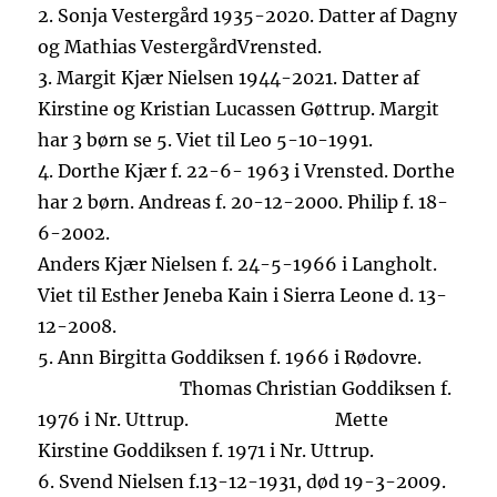
2.
Sonja Vestergård 1935-2020. Datter af Dagny
og Mathias Vestergård
Vrensted.
3.
Margit Kjær Nielsen 1944-2021.
Datter af
Kirstine og Kristian Lucassen Gøttrup
. Margit
har 3 børn se 5.
Viet til Leo 5-10-1991.
4.
Dorthe Kjær f.
22-6-
1963
i Vrensted
.
Dorthe
har
2
børn
. Andreas f. 20-12-2000. Philip f.
18-
6-2002.
Anders
Kjær Nielsen f. 24-5-
1966
i Langholt.
Viet til Esther
Jeneba
Kain i Sierra Leone d. 13-
12-2008.
5.
Ann Birgitta Goddiksen f. 1966 i Rødovre.
Thomas Christian
Goddiksen f.
1976 i Nr. Uttrup.
Mette
Kirstine Goddiksen f.
1971 i Nr. Uttrup.
6.
Svend
Nielsen
f.
13-12-1931
, død
19-3-2009.