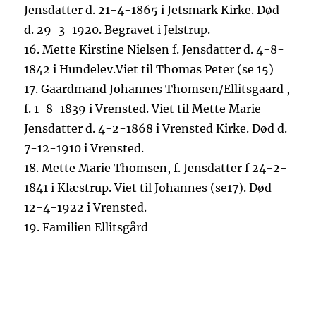
Jens
datter d. 21-4-1865 i Jetsmark K
irke.
Død
d. 29-3-1920. B
egravet i Jelstrup.
16.
Mette Kirstine Nielsen f. Jensdatter d. 4-8-
1842 i
Hundelev
.Viet
til Thomas Peter (se 15)
17.
Gaardmand Johannes Thomsen
/
Ellitsgaard
,
f. 1-8-1839 i Vrensted. Viet til Mette Marie
Jensdatter d. 4-2-1868 i Vrensted Kirke. Død d.
7-12-1910 i Vrensted.
18.
Mette Marie Thomsen,
f.
Jensdatter f 24-2-
1841 i Klæstrup. Viet til Johannes (se17)
. Død
12-4-1922 i Vrensted.
19.
Familien
Ellitsgård