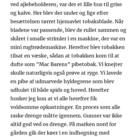
ved ajlebeholderen, var der et lille hus til grise
og kalve. Her blev der under og lige efter
besættelsen tørret hjemavlet tobaksblade. Når
bladene var passende, blev de rullet sammen og
skåret i smalle strimler i en maskine, der var en
mini rugbrødemaskine. Herefter blev tobakken
tilsat en væske, sådan at tobakken kom til at
dufte som ”Mac Barens” pibetobak. Vi knejter
skulle naturligvis også prøve at ryge. Vi lavede
en pibe af udmarvede hyldegrene som blev
udhulet til både spids og hoved. Herefter
husker jeg kun at vi alle herefter fik
voldsomme opkastninger. En proces som alle
raske drenge måtte igennem. Gunner var ikke
altid god ved os drenge. På marken nord for
gården gik der køer i en indhegning med