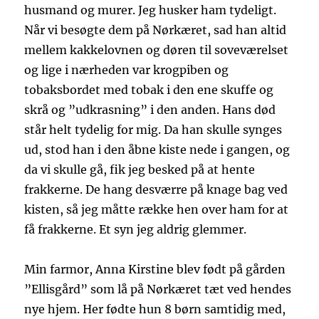
husmand og murer. Jeg husker ham tydeligt.
Når vi besøgte dem på Nørkæret, sad han altid
mellem kakkelovnen og døren til soveværelset
og lige i nærheden var krogpiben og
tobaksbordet med tobak i den ene skuffe og
skrå og ”udkrasning” i den anden. Hans død
står helt tydelig for mig. Da han skulle synges
ud, stod han i den åbne kiste nede i gangen, og
da vi skulle gå, fik jeg besked på at hente
frakkerne. De hang desværre på knage bag ved
kisten, så jeg måtte række hen over ham for at
få frakkerne. Et syn jeg aldrig glemmer.
Min farmor, Anna Kirstine blev født på gården
”Ellisgård” som lå på Nørkæret tæt ved hendes
nye hjem. Her fødte hun 8 børn samtidig med,