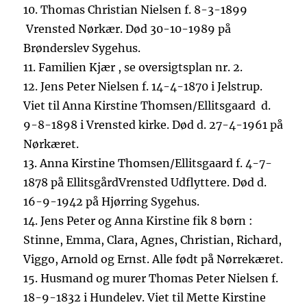
10.
Thomas Christian Nielsen f. 8-3-
1899
Vrensted
Nørkær.
Død 30-10-1989 på
Brønderslev Sygehus.
11.
Familien
Kjær ,
se oversigtsplan nr. 2.
12.
Jens
Peter Nielsen f. 14-4-1870 i Jelstrup.
Viet til Anna Kirstine Thomsen/
Ellitsgaard d
.
9-8-1898 i Vrensted kirke.
Død d. 27-4-1961 på
Nørkæret.
13.
Anna Kirstine Thomsen/Ellitsgaard f. 4-7-
1878 på
Ellitsgård
Vrensted Udflyttere. Død d.
16-9-1942 på Hjørring Sygehus.
14.
Jens
Pe
ter og Anna Kirstine fik
8
børn :
Stinne, Emma, Clara, Agnes, Christian, Richard,
Viggo, Arnold og Ernst. Alle født på
Nørrekæret
.
15.
Husmand og murer Thomas Peter Nielsen
f.
18-9-1832 i Hundelev. Viet til Mette Kirstine