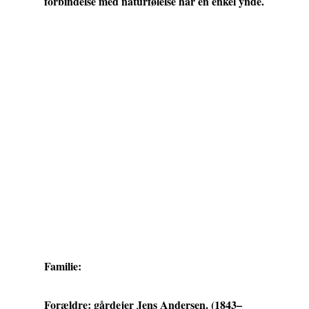
forbindelse med naturfølelse har en enkel ynde.
Familie:
Forældre: gårdejer Jens Andersen. (1843–