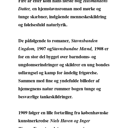
Fire år efter kom hans første bog
Husmandens
en hjemstavnsroman med mørke og
Datter,
tunge skæbner, indgående menneskeskildring
og følelsesfuld naturlyrik.
De påfølgende to romaner,
Stavnsbunden
1907 og
1908 er
Ungdom,
Stavnsbundne Mænd,
for en stor del bygget over barndoms- og
ungdomserindringer og skildrer en ung bondes
udlængsel og kamp for åndelig frigørelse.
Sammen med fine og yndefulde billeder af
hjemegnens natur rummer bogen tunge og
besværlige tankeskildringer.
1909 følger en lille fortælling fra københavnske
kunstnerkredse
Niels Haven og Inger