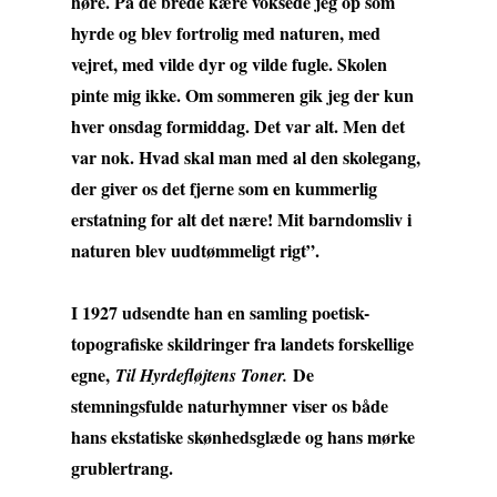
høre. På de brede kære voksede jeg op som
hyrde og blev fortrolig med naturen, med
vejret, med vilde dyr og vilde fugle. Skolen
pinte mig ikke. Om sommeren gik jeg der kun
hver onsdag formiddag. Det var alt. Men det
var nok. Hvad skal man med al den skolegang,
der giver os det fjerne som en kummerlig
erstatning for alt det nære! Mit barndomsliv i
naturen blev uudtømmeligt rigt”.
I 1927 udsendte han en samling poetisk-
topografiske skildringer fra landets forskellige
egne,
De
Til Hyrdefløjtens Toner.
stemningsfulde naturhymner viser os både
hans ekstatiske skønhedsglæde og hans mørke
grublertrang.