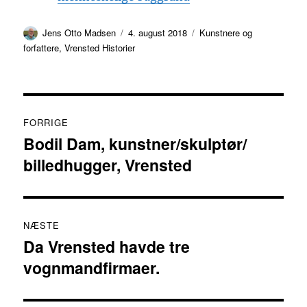
Forfatter
Udgivet
Kategorier
Jens Otto Madsen
4. august 2018
Kunstnere og
forfattere
,
Vrensted Historier
Indlægsnavigation
FORRIGE
Bodil Dam, kunstner/skulptør/
Forrige
billedhugger, Vrensted
indlæg:
NÆSTE
Da Vrensted havde tre
Næste
vognmandfirmaer.
indlæg: