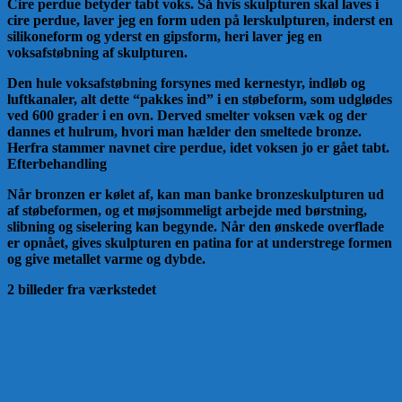
Cire perdue betyder tabt voks. Så hvis skulpturen skal laves i
cire perdue, laver jeg en form uden på lerskulpturen, inderst en
silikoneform og yderst en gipsform, heri laver jeg en
voksafstøbning af skulpturen.
Den hule voksafstøbning forsynes med kernestyr, indløb og
luftkanaler, alt dette “pakkes ind” i en støbeform, som udglødes
ved 600 grader i en ovn. Derved smelter voksen væk og der
dannes et hulrum, hvori man hælder den smeltede bronze.
Herfra stammer navnet cire perdue, idet voksen jo er gået tabt.
Efterbehandling
Når bronzen er kølet af, kan man banke bronzeskulpturen ud
af støbeformen, og et møjsommeligt arbejde med børstning,
slibning og siselering kan begynde. Når den ønskede overflade
er opnået, gives skulpturen en patina for at understrege formen
og give metallet varme og dybde.
2 billeder fra værkstedet