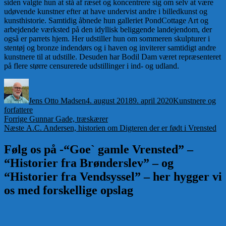
siden valgte hun at stå af ræset og koncentrere sig om selv at være
udøvende kunstner efter at have undervist andre i billedkunst og
kunsthistorie. Samtidig åbnede hun galleriet PondCottage Art og
arbejdende værksted på den idyllisk beliggende landejendom, der
også er parrets hjem. Her udstiller hun om sommeren skulpturer i
stentøj og bronze indendørs og i haven og inviterer samtidigt andre
kunstnere til at udstille. Desuden har Bodil Dam været repræsenteret
på flere større censurerede udstillinger i ind- og udland.
Forfatter
Udgivet
Kategorier
Jens Otto Madsen
4. august 2018
9. april 2020
Kunstnere og
forfattere
Indlægsnavigation
Forrige
Forrige
Gunnar Gade, træskærer
Næste
indlæg:
Næste
A.C. Andersen, historien om Digteren der er født i Vrensted
indlæg:
Følg os på -“Goe` gamle Vrensted” –
“Historier fra Brønderslev” – og
“Historier fra Vendsyssel” – her hygger vi
os med forskellige opslag