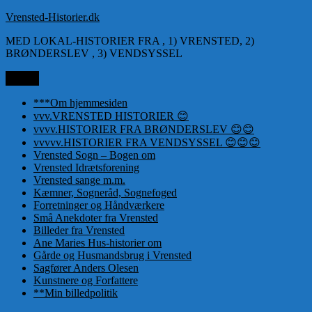
Videre
Vrensted-Historier.dk
til
MED LOKAL-HISTORIER FRA , 1) VRENSTED, 2)
indhold
BRØNDERSLEV , 3) VENDSYSSEL
Menu
***Om hjemmesiden
vvv.VRENSTED HISTORIER 😊
vvvv.HISTORIER FRA BRØNDERSLEV 😊😊
vvvvv.HISTORIER FRA VENDSYSSEL 😊😊😊
Vrensted Sogn – Bogen om
Vrensted Idrætsforening
Vrensted sange m.m.
Kæmner, Sogneråd, Sognefoged
Forretninger og Håndværkere
Små Anekdoter fra Vrensted
Billeder fra Vrensted
Ane Maries Hus-historier om
Gårde og Husmandsbrug i Vrensted
Sagfører Anders Olesen
Kunstnere og Forfattere
**Min billedpolitik