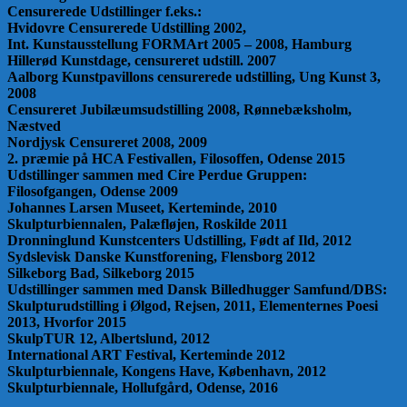
Censurerede Udstillinger f.eks.:
Hvidovre Censurerede Udstilling 2002,
Int. Kunstausstellung FORMArt 2005 – 2008, Hamburg
Hillerød Kunstdage, censureret udstill. 2007
Aalborg Kunstpavillons censurerede udstilling, Ung Kunst 3,
2008
Censureret Jubilæumsudstilling 2008, Rønnebæksholm,
Næstved
Nordjysk Censureret 2008, 2009
2. præmie på HCA Festivallen, Filosoffen, Odense 2015
Udstillinger sammen med Cire Perdue Gruppen:
Filosofgangen, Odense 2009
Johannes Larsen Museet, Kerteminde, 2010
Skulpturbiennalen, Palæfløjen, Roskilde 2011
Dronninglund Kunstcenters Udstilling, Født af Ild, 2012
Sydslevisk Danske Kunstforening, Flensborg 2012
Silkeborg Bad, Silkeborg 2015
Udstillinger sammen med Dansk Billedhugger Samfund/DBS:
Skulpturudstilling i Ølgod, Rejsen, 2011, Elementernes Poesi
2013, Hvorfor 2015
SkulpTUR 12, Albertslund, 2012
International ART Festival, Kerteminde 2012
Skulpturbiennale, Kongens Have, København, 2012
Skulpturbiennale, Hollufgård, Odense, 2016