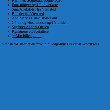
Kæmner, Sogneråd, Sognefoged
Forretninger og Håndværkere
Små Anekdoter fra Vrensted
Billeder fra Vrensted
Ane Maries Hus-historier om
Gårde og Husmandsbrug i Vrensted
Sagfører Anders Olesen
Kunstnere og Forfattere
**Min billedpolitik
Vrensted-Historier.dk
**Min billedpolitik
Drevet af WordPress