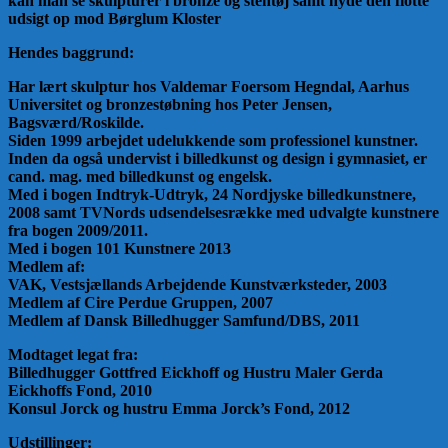
kan man se skulpturer i bronze og stentøj samt nyde den flotte
udsigt op mod Børglum Kloster
Hendes baggrund:
Har lært skulptur hos Valdemar Foersom Hegndal, Aarhus
Universitet og bronzestøbning hos Peter Jensen,
Bagsværd/Roskilde.
Siden 1999 arbejdet udelukkende som professionel kunstner.
Inden da også undervist i billedkunst og design i gymnasiet, er
cand. mag. med billedkunst og engelsk.
Med i bogen Indtryk-Udtryk, 24 Nordjyske billedkunstnere,
2008 samt TVNords udsendelsesrække med udvalgte kunstnere
fra bogen 2009/2011.
Med i bogen 101 Kunstnere 2013
Medlem af:
VAK, Vestsjællands Arbejdende Kunstværksteder, 2003
Medlem af Cire Perdue Gruppen, 2007
Medlem af Dansk Billedhugger Samfund/DBS, 2011
Modtaget legat fra:
Billedhugger Gottfred Eickhoff og Hustru Maler Gerda
Eickhoffs Fond, 2010
Konsul Jorck og hustru Emma Jorck’s Fond, 2012
Udstillinger: