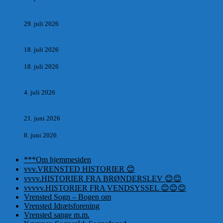
Skrædder Larsen fra Pandrup bliver skrædder i Paris og gifter
sig med mesters datter
29. juli 2026
DEN UTROLIGE HISTORIE OM SÆBYNITTEN, CARL
BAUDER.
18. juli 2026
Vrensted Kirke, Sct. Thøgersvej, Vrensted 9480 Løkken
18. juli 2026
Dagbog fra en rejse på vestkysten af Vendsyssel og Thy
1865. m.m.
4. juli 2026
Marvtræet under Vestenvinden – Rejsen fra Vordingborg til
Nørre Saltum
21. juni 2026
De taknemmeliges sprog
8. juni 2026
***Om hjemmesiden
vvv.VRENSTED HISTORIER 😊
vvvv.HISTORIER FRA BRØNDERSLEV 😊😊
vvvvv.HISTORIER FRA VENDSYSSEL 😊😊😊
Vrensted Sogn – Bogen om
Vrensted Idrætsforening
Vrensted sange m.m.