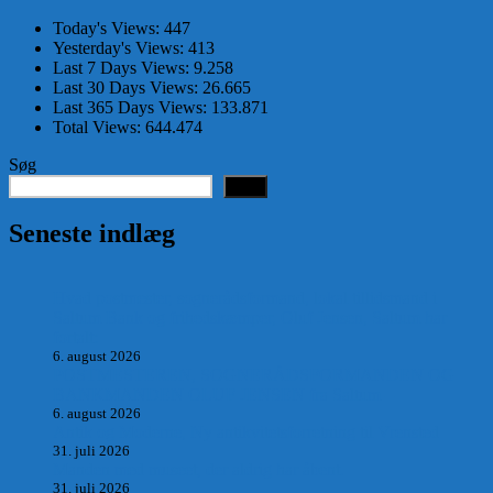
Today's Views:
447
Yesterday's Views:
413
Last 7 Days Views:
9.258
Last 30 Days Views:
26.665
Last 365 Days Views:
133.871
Total Views:
644.474
Søg
Søg
Seneste indlæg
Hvad postmester, sognerådsformand, lokal tillidsmand i
Saltum Bank og frihedskæmper, Oluf Jensen, Saltum har
fortalt:
6. august 2026
POSTMESTEREN, SOGNERÅDSFORMANDEN OG
BANKMANDEN OLUF JENSEN fra Saltum –
6. august 2026
Antik og Moderne, Ny antikvitetsforretning til Vrensted
31. juli 2026
Manden med museet, der aldrig har åbent.
31. juli 2026