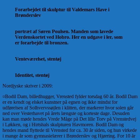
Forarbejdet til skulptur til Valdemars Have i
Brønderslev
portræt af Søren Poulsen. Manden som lavede
Verdenskortet ved Hobro. Her en udgave i ler, som
er forarbejde til bronzen.
Venteværelset, stentøj
Identitet, stentøj
Nordjyske skriver i 2009:
¤Bodil Dam, billedhugger, Vrensted fylder torsdag 60 år. Bodil Dam
er en kendt og elsket kunstner på egnen og ikke mindst for
udførelsen af Solhvervssøjlen i klitten, der markerer hvor solen går
ned over Vesterhavet på årets længste og korteste dage. Desuden
kan man møde hendes Vrede Måge på Det lille Torv på Vrenstedvej
i Løkken, og i Hirtshals skulpturen Havmoren. Bodil Dam og
hendes mand flyttede til Vrensted for ca. 30 år siden, og hun virkede
i mange år som gymnasielærer i Brønderslev og Hjørring. For 10 år