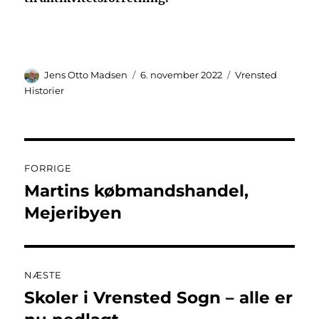
Forfatter
Udgivet
Kategorier
Jens Otto Madsen
6. november 2022
Vrensted
Historier
Indlægsnavigation
FORRIGE
Martins købmandshandel,
Forrige
indlæg:
Mejeribyen
NÆSTE
Skoler i Vrensted Sogn – alle er
Næste
indlæg: