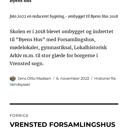
Byens hus
foto 2022 en reduceret bygning,- ombygget til Byens Hus 2018
Skolen er i 2018 blevet ombygget og indrettet
til “Byens Hus” med Forsamlingshus,
mødelokaler, gymnastiksal, Lokalhistorisk
Arkiv m.m. til stor glæde for borgerne i
Vrensted sogn.
Forfatter
Udgivet
Kategorier
Jens Otto Madsen
6. november 2022
Historier fra
Vendsyssel
Indlægsnavigation
FORRIGE
VRENSTED FORSAMLINGSHUS
Forrige