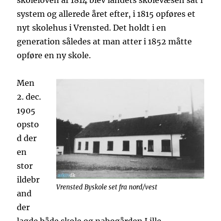
skoleloven af 1814 blev landets skolevæsen sat i
system og allerede året efter, i 1815 opføres et
nyt skolehus i Vrensted. Det holdt i en
generation således at man atter i 1852 måtte
opføre en ny skole.
Men
2. dec.
1905
opsto
d der
en
stor
ildebr
Vrensted Byskole set fra nord/vest
and
der