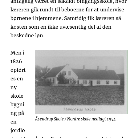
antagelig været en såkaldt omgangsskole, hvor
læreren gik rundt til beboerne for at undervise
børnene i hjemmene. Samtidig fik læreren så
kosten som en ikke uvæsentlig del af den
beskedne løn.
Men i
1826
opført
es en
ny
skole
bygni
ng på
Åsendrup Skole / Nordre skole nedlagt 1954
en
jordlo