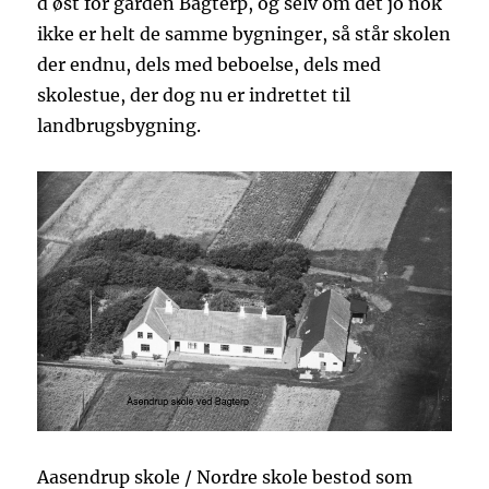
d øst for gården Bagterp, og selv om det jo nok
ikke er helt de samme bygninger, så står skolen
der endnu, dels med beboelse, dels med
skolestue, der dog nu er indrettet til
landbrugsbygning.
Aasendrup skole / Nordre skole bestod som