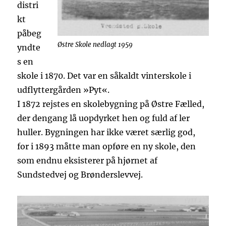
distri
kt
påbeg
Østre Skole nedlagt 1959
yndte
s en
skole i 1870. Det var en såkaldt vinterskole i
udflyttergården »Pyt«.
I 1872 rejstes en skolebygning på Østre Fælled,
der dengang lå uopdyrket hen og fuld af ler
huller. Bygningen har ikke været særlig god,
for i 1893 måtte man opføre en ny skole, den
som endnu eksisterer på hjørnet af
Sundstedvej og Brønderslevvej.