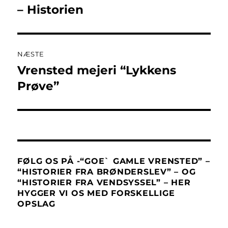
indlæg:
– Historien
NÆSTE
Vrensted mejeri “Lykkens
Næste
indlæg:
Prøve”
FØLG OS PÅ -“GOE` GAMLE VRENSTED” –
“HISTORIER FRA BRØNDERSLEV” – OG
“HISTORIER FRA VENDSYSSEL” – HER
HYGGER VI OS MED FORSKELLIGE
OPSLAG