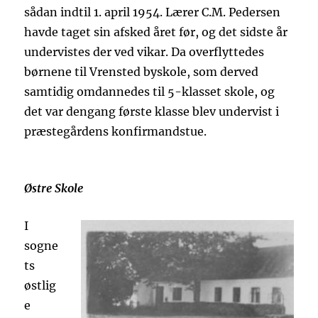
sådan indtil 1. april 1954. Lærer C.M. Pedersen
havde taget sin afsked året før, og det sidste år
undervistes der ved vikar. Da overflyttedes
børnene til Vrensted byskole, som derved
samtidig omdannedes til 5-klasset skole, og
det var dengang første klasse blev undervist i
præstegårdens konfirmandstue.
Østre Skole
I
sogne
ts
østlig
e