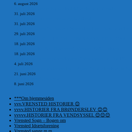
6. august 2026
Antik og Moderne, Ny antikvitetsforretning til Vrensted
31. juli 2026
Manden med museet, der aldrig har åbent.
31. juli 2026
Skrædder Larsen fra Pandrup bliver skrædder i Paris og gifter s
29. juli 2026
DEN UTROLIGE HISTORIE OM SÆBYNITTEN, CARL 
18. juli 2026
Vrensted Kirke, Sct. Thøgersvej, Vrensted 9480 Løkken
18. juli 2026
Dagbog fra en rejse på vestkysten af Vendsyssel og Thy 1865.
4. juli 2026
Marvtræet under Vestenvinden – Rejsen fra Vordingborg til Nø
21. juni 2026
De taknemmeliges sprog
8. juni 2026
***Om hjemmesiden
vvv.VRENSTED HISTORIER 😊
vvvv.HISTORIER FRA BRØNDERSLEV 😊😊
vvvvv.HISTORIER FRA VENDSYSSEL 😊😊😊
Vrensted Sogn – Bogen om
Vrensted Idrætsforening
Vrensted sange m.m.