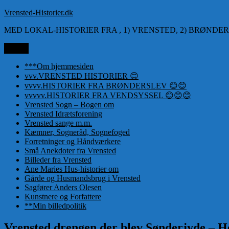
Videre
Vrensted-Historier.dk
til
MED LOKAL-HISTORIER FRA , 1) VRENSTED, 2) BRØNDER
indhold
Menu
***Om hjemmesiden
vvv.VRENSTED HISTORIER 😊
vvvv.HISTORIER FRA BRØNDERSLEV 😊😊
vvvvv.HISTORIER FRA VENDSYSSEL 😊😊😊
Vrensted Sogn – Bogen om
Vrensted Idrætsforening
Vrensted sange m.m.
Kæmner, Sogneråd, Sognefoged
Forretninger og Håndværkere
Små Anekdoter fra Vrensted
Billeder fra Vrensted
Ane Maries Hus-historier om
Gårde og Husmandsbrug i Vrensted
Sagfører Anders Olesen
Kunstnere og Forfattere
**Min billedpolitik
Vrensted drengen der blev Sønderjyde – H