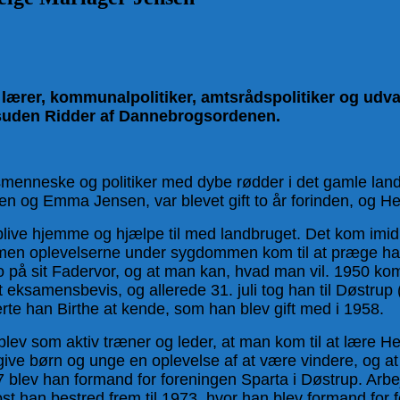
 lærer, kommunalpolitiker, amtsrådspolitiker og udv
esuden Ridder af Dannebrogsordenen.
smenneske og politiker med dybe rødder i det gamle land
n og Emma Jensen, var blevet gift to år forinden, og Hel
ive hjemme og hjælpe til med landbruget. Det kom imidler
en oplevelserne under sygdommen kom til at præge ham 
ro på sit Fadervor, og at man kan, hvad man vil. 1950 ko
t eksamensbevis, og allerede 31. juli tog han til Døstrup
lærte han Birthe at kende, som han blev gift med i 1958.
blev som aktiv træner og leder, at man kom til at lære 
 give børn og unge en oplevelse af at være vindere, og
57 blev han formand for foreningen Sparta i Døstrup. Arbe
ost han bestred frem til 1973, hvor han blev formand for 