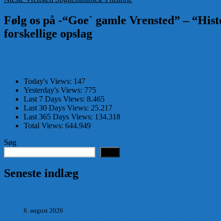
indlæg:
Følg os på -“Goe` gamle Vrensted” – “Histo
forskellige opslag
Today's Views:
147
Yesterday's Views:
775
Last 7 Days Views:
8.465
Last 30 Days Views:
25.217
Last 365 Days Views:
134.318
Total Views:
644.949
Søg
Søg
Seneste indlæg
Hvad postmester, sognerådsformand, lokal tillidsmand i Saltum
6. august 2026
POSTMESTEREN, SOGNERÅDSFORMANDEN OG BANKM