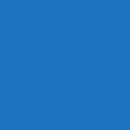
ig med mesters datter
BAUDER.
 m.m.
rre Saltum