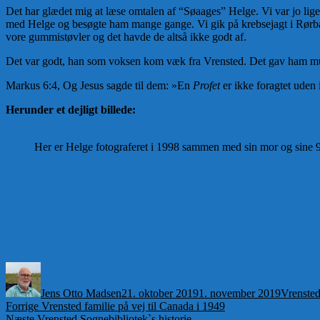
Det har glædet mig at læse omtalen af “Søaages” Helge. Vi var jo lig
med Helge og besøgte ham mange gange. Vi gik på krebsejagt i Rørb
vore gummistøvler og det havde de altså ikke godt af.
Det var godt, han som voksen kom væk fra Vrensted. Det gav ham mul
Markus 6:4, Og Jesus sagde til dem: »En
Profet
er ikke foragtet uden i
Herunder et dejligt billede:
Her er Helge fotograferet i 1998 sammen med sin mor og sine 9
Forfatter
Udgivet
Kategori
Jens Otto Madsen
21. oktober 2019
1. november 2019
Vrensted
Indlægsnavigation
Forrige
Forrige
Vrensted familie på vej til Canada i 1949
Næste
indlæg:
Næste
Vrensted Sognebibliotek`s historie