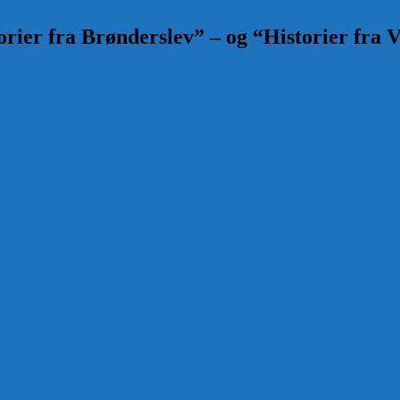
rier fra Brønderslev” – og “Historier fra V
 Bank og frihedskæmper, Oluf Jensen, Saltum har fortalt:
ANDEN OLUF JENSEN fra Saltum –