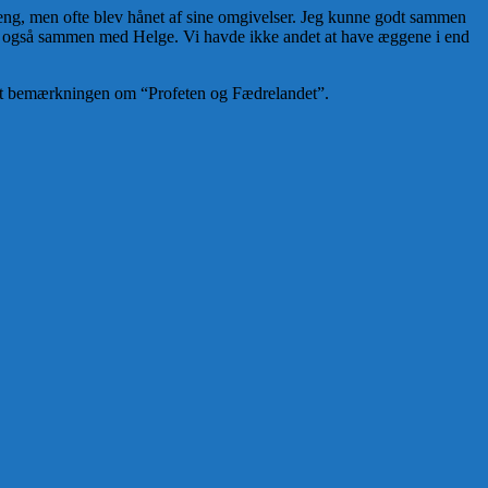
reng, men ofte blev hånet af sine omgivelser. Jeg kunne godt sammen
g også sammen med Helge. Vi havde ikke andet at have æggene i end
odt bemærkningen om “Profeten og Fædrelandet”.