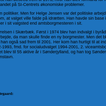
lvandet på SI-Centrets økonomiske problemer.
olitiker. Men for Helge Jensen var det politiske arbejd
 om, at valget ville falde på idrætten. Han havde sin base
er i sit valgsted end amtsborgmesteren i sit.
relsen i Skærbæk. Først i 1974 blev han indvalgt i byråde
ejde, da man skulle finde en ny borgmester. Men det blev
han også sad frem til 2001. Her kom han hurtigt til at in
82-1993, fmd. for socialudvalget 1994-2001, 2. viceamt
ev til 55 aktive år i Sønderjylland, og han tog Sønderjyll
emstavn.
stegaard: