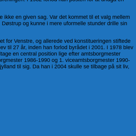
e ikke en given sag. Var det kommet til et valg mellem
 i Døstrup og kunne i mere uformelle stunder drille sin
t for Venstre, og allerede ved konstitueringen stiftede
 til 27 år, inden han forlod byrådet i 2001. I 1978 blev
dtage en central position lige efter amtsborgmester
sborgmester 1986-1990 og 1. viceamtsborgmester 1990-
and til sig. Da han i 2004 skulle se tilbage på sit liv,