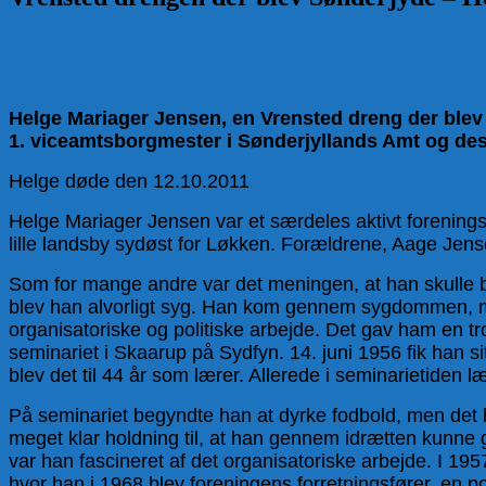
Helge Mariager Jensen, en Vrensted dreng der blev
1. viceamtsborgmester i Sønderjyllands Amt og d
Helge døde den 12.10.2011
Helge Mariager Jensen var et særdeles aktivt forening
lille landsby sydøst for Løkken. Forældrene, Aage Jense
Som for mange andre var det meningen, at han skulle bl
blev han alvorligt syg. Han kom gennem sygdommen, m
organisatoriske og politiske arbejde. Det gav ham en t
seminariet i Skaarup på Sydfyn. 14. juni 1956 fik han si
blev det til 44 år som lærer. Allerede i seminarietiden 
På seminariet begyndte han at dyrke fodbold, men det 
meget klar holdning til, at han gennem idrætten kunne
var han fascineret af det organisatoriske arbejde. I 19
hvor han i 1968 blev foreningens forretningsfører, en p