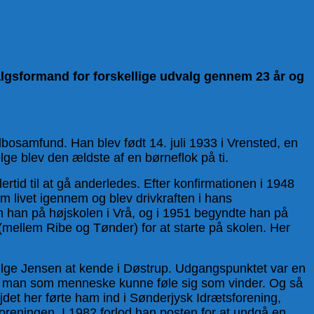
algsformand for forskellige udvalg gennem 23 år og
bosamfund. Han blev født 14. juli 1933 i Vrensted, en
ge blev den ældste af en børneflok på ti.
tid til at gå anderledes. Efter konfirmationen i 1948
livet igennem og blev drivkraften i hans
m han på højskolen i Vrå, og i 1951 begyndte han på
 (mellem Ribe og Tønder) for at starte på skolen. Her
Helge Jensen at kende i Døstrup. Udgangspunktet var en
 at man som menneske kunne føle sig som vinder. Og så
jdet her førte ham ind i Sønderjysk Idrætsforening,
foreningen. I 1982 forlod han posten for at undgå en