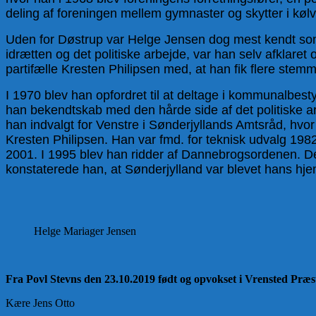
deling af foreningen mellem gymnaster og skytter i kø
Uden for Døstrup var Helge Jensen dog mest kendt som p
idrætten og det politiske arbejde, var han selv afklaret
partifælle Kresten Philipsen med, at han fik flere stemm
I 1970 blev han opfordret til at deltage i kommunalbesty
han bekendtskab med den hårde side af det politiske arb
han indvalgt for Venstre i Sønderjyllands Amtsråd, hvor 
Kresten Philipsen. Han var fmd. for teknisk udvalg 19
2001. I 1995 blev han ridder af Dannebrogsordenen. Det bl
konstaterede han, at Sønderjylland var blevet hans hj
Helge Mariager Jensen
Fra Povl Stevns den 23.10.2019 født og opvokset i Vrensted Præ
Kære Jens Otto