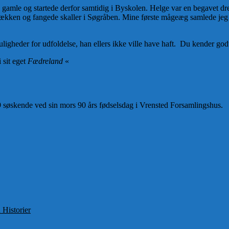
e gamle og startede derfor samtidig i Byskolen. Helge var en begavet d
ækken og fangede skaller i Søgråben. Mine første mågeæg samlede je
igheder for udfoldelse, han ellers ikke ville have haft. Du kender g
 sit eget
Fædreland
«
 søskende ved sin mors 90 års fødselsdag i Vrensted Forsamlingshus.
er
 Historier