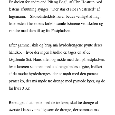
Er skolen for andre end Pilt og Pog”, af Chr. Hostrup, ved
festens afslutning synges, “Der står et slot i Vesterled” af
Ingemann. – Skoledistrektets lærer bedes venligst af mig,
lede festen i hele dens forløb, samle børnene ved skolen og
vandre med dem til og fra Festpladsen.
Efter gammel skik og brug må hyrdedrengene pynte deres
håndko, – hvor der ingen håndko er, tages en af de
løsgående Sct. Hans aften og møde med den på festpladsen,
hvor læreren sammen med to drenge bedes afgøre, hvilket
af de mødte hyrdedrenges, der er mødt med den pænest
pyntet ko, der må møde tre drenge med pyntede køer, og de
får hver 3 Kr.
Berettiget til at møde med de tre køer, skal tre drenge af
øverste klasse være, ligesom de drenge, der sammen med