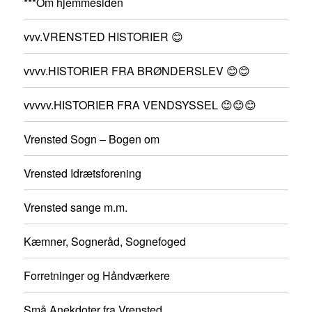
***Om hjemmesiden
vvv.VRENSTED HISTORIER 😊
vvvv.HISTORIER FRA BRØNDERSLEV 😊😊
vvvvv.HISTORIER FRA VENDSYSSEL 😊😊😊
Vrensted Sogn – Bogen om
Vrensted Idrætsforening
Vrensted sange m.m.
Kæmner, Sogneråd, Sognefoged
Forretninger og Håndværkere
Små Anekdoter fra Vrensted