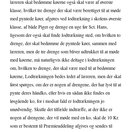
læreren skal bedømme køerne også skal være af øverste
klasse, hvilket tre drenge der skal være berettiget til at møde
med pyntede køer, afgøres ved lodtrækning i skolens øverste
klasse, af både Piger og drenge en uge før Sct. Hans,
ligesom der også skal finde lodtrækning sted, om hvilken to
drenge, der skal bedømme de pyntede køer, sammen med
læreren, men de tre drenge som bliver udtrukket til at møde
med køerne, må naturligvis ikke deltage i lodtrækningen
om, hvilken to drenge, der skal være med til at bedømme
køerne, Lodtrækningen bedes ledet af læreren, men der skal
først spørges, om der er nogen af drengene, der har lyst til at
pynte deres håndko, eller hvis en sådan ikke findes en
løsgående ko, for i modsat fald er lodtrækningen jo
unødvendig. Skulle det tilfælde indtræffe, at der ikke er
nogen af drengene, der vil møde med en ko, skal de 10 Kr.
som er bestemt til Præmieuddeling afgives og sendes til