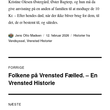
Kristine Olesen Østergård, Øster Bagterp, og hun må da
give anvisning på en anden af familien til at modtage de 10
Kr. – Efter hendes død, når der ikke bliver brug for dem, til
det, de er bestemt til, og således.
Forfatter
Udgivet
Kategorier
Jens Otto Madsen
12. februar 2026
Historier fra
Vendsyssel
,
Vrensted Historier
Indlægsnavigation
FORRIGE
Folkene på Vrensted Fælled. – En
Forrige
Vrensted Historie
indlæg:
NÆSTE