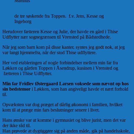
Marinus
de tre søskende fra Toppen. f.v. Jens, Kesse og
Ingeborg
Herudover fætteren Kesse og Julie, der havde en gård i Thise
Udflytter nær sognegrænsen til Vrensted på Bådstedhede.
Når jeg som barn kom på disse kanter, syntes jeg godt nok, at jeg
var langt hjemmefra, når der stod Thise udflyttere.
Her ved etableringen af nogle forbindelser mellem min far fra
Løkken og gården Toppen i Åsendrup, kusinen i Vrensted og
fætteren i Thise Udflytter.
Min far Fridlev Østergaard Larsen voksede som nævnt op hos
sin bedstemor
i Løkken, som han angiveligt havde et nært forhold
til.
Opvæksten var dog præget af dårlig økonomi i familien, hvilket
kom til at præge min fars beslutninger senere i livet.
Hans ønske var at komme i gymnasiet og blive jurist, men det var
der ikke råd til.
Han prøvede at dygtiggøre sig på anden måde, gik på handelsskole,