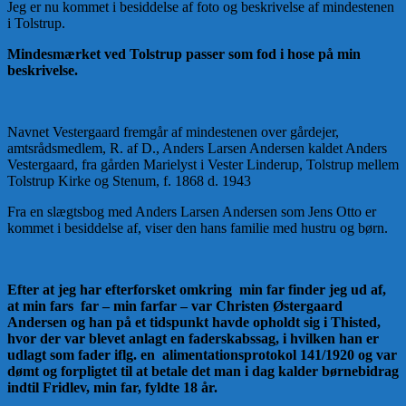
Jeg er nu kommet i besiddelse af foto og beskrivelse af mindestenen
i Tolstrup.
Mindesmærket ved Tolstrup passer som fod i hose på min
beskrivelse.
Navnet Vestergaard fremgår af mindestenen over gårdejer,
amtsrådsmedlem, R. af D., Anders Larsen Andersen kaldet Anders
Vestergaard, fra gården Marielyst i Vester Linderup, Tolstrup mellem
Tolstrup Kirke og Stenum, f. 1868 d. 1943
Fra en slægtsbog med Anders Larsen Andersen som Jens Otto er
kommet i besiddelse af, viser den hans familie med hustru og børn.
Efter at jeg har efterforsket omkring min far finder jeg ud af,
at min fars far – min farfar – var Christen Østergaard
Andersen og han på et tidspunkt havde opholdt sig i Thisted,
hvor der var blevet anlagt en faderskabssag, i hvilken han er
udlagt som fader iflg. en alimentationsprotokol 141/1920 og var
dømt og forpligtet til at betale det man i dag kalder børnebidrag
indtil Fridlev, min far, fyldte 18 år.