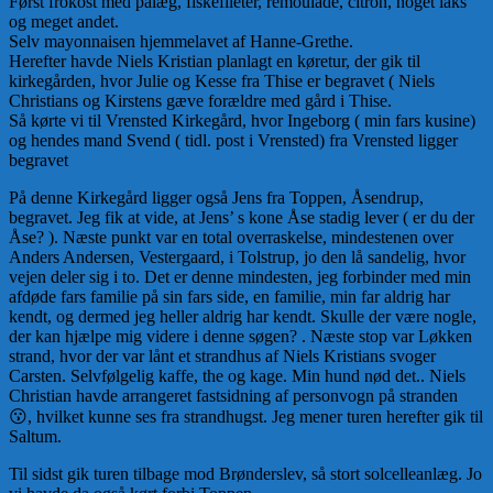
Først frokost med pålæg, fiskefileter, remoulade, citron, noget laks
og meget andet.
Selv mayonnaisen hjemmelavet af Hanne-Grethe.
Herefter havde Niels Kristian planlagt en køretur, der gik til
kirkegården, hvor Julie og Kesse fra Thise er begravet ( Niels
Christians og Kirstens gæve forældre med gård i Thise.
Så kørte vi til Vrensted Kirkegård, hvor Ingeborg ( min fars kusine)
og hendes mand Svend ( tidl. post i Vrensted) fra Vrensted ligger
begravet
På denne Kirkegård ligger også Jens fra Toppen, Åsendrup,
begravet. Jeg fik at vide, at Jens’ s kone Åse stadig lever ( er du der
Åse? ). Næste punkt var en total overraskelse, mindestenen over
Anders Andersen, Vestergaard, i Tolstrup, jo den lå sandelig, hvor
vejen deler sig i to. Det er denne mindesten, jeg forbinder med min
afdøde fars familie på sin fars side, en familie, min far aldrig har
kendt, og dermed jeg heller aldrig har kendt.
Skulle der være nogle,
der kan hjælpe mig videre i denne søgen? . Næste stop var Løkken
strand, hvor der var lånt et strandhus af Niels Kristians svoger
Carsten. Selvfølgelig kaffe, the og kage. Min hund nød det.. Niels
Christian havde arrangeret fastsidning af personvogn på stranden
😗
, hvilket kunne ses fra strandhugst. Jeg mener turen herefter gik til
Saltum.
Til sidst gik turen tilbage mod Brønderslev, så stort solcelleanlæg. Jo