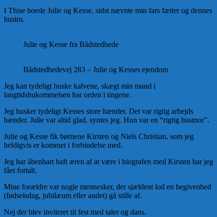
I Thise boede Julie og Kesse, sidst nævnte min fars fætter og dennes
hustru.
Julie og Kesse fra Bådstedhede
Bådstedhedevej 283 – Julie og Kesses ejendom
Jeg kan tydeligt huske kalvene, skægt min mand i
langtidshukommelsen har orden i tingene.
Jeg husker tydeligt Kesses store hænder. Det var rigtig arbejds
hænder. Julie var altid glad, syntes jeg. Hun var en “rigtig husmor”.
Julie og Kesse fik børnene Kirsten og Niels Christian, som jeg
heldigvis er kommet i forbindelse med.
Jeg har åbenbart haft æren af at være i biografen med Kirsten har jeg
fået fortalt.
Mine forældre var nogle mennesker, der sjældent lod en begivenhed
(fødselsdag, jubilæum eller andet) gå stille af.
Nej der blev inviteret til fest med taler og dans.