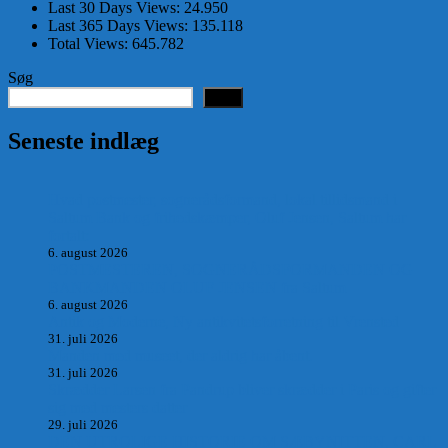
Last 30 Days Views:
24.950
Last 365 Days Views:
135.118
Total Views:
645.782
Søg
Søg
Seneste indlæg
Hvad postmester, sognerådsformand, lokal tillidsmand i
Saltum Bank og frihedskæmper, Oluf Jensen, Saltum har
fortalt:
6. august 2026
POSTMESTEREN, SOGNERÅDSFORMANDEN OG
BANKMANDEN OLUF JENSEN fra Saltum –
6. august 2026
Antik og Moderne, Ny antikvitetsforretning til Vrensted
31. juli 2026
Manden med museet, der aldrig har åbent.
31. juli 2026
Skrædder Larsen fra Pandrup bliver skrædder i Paris og gifter
sig med mesters datter
29. juli 2026
DEN UTROLIGE HISTORIE OM SÆBYNITTEN, CARL