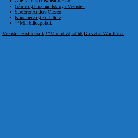
Ane Maries Hus-historier om
Gårde og Husmandsbrug i Vrensted
Sagfører Anders Olesen
Kunstnere og Forfattere
**Min billedpolitik
Vrensted-Historier.dk
**Min billedpolitik
Drevet af WordPress