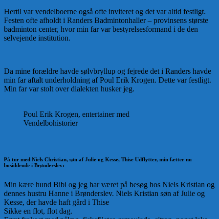
Hertil var vendelboerne også ofte inviteret og det var altid festligt.
Festen ofte afholdt i Randers Badmintonhaller – provinsens største
badminton center, hvor min far var bestyrelsesformand i de den
selvejende institution.
Da mine forældre havde sølvbryllup og fejrede det i Randers havde
min far aftalt underholdning af Poul Erik Krogen. Dette var festligt.
Min far var stolt over dialekten husker jeg.
Poul Erik Krogen, entertainer med
Vendelbohistorier
På tur med Niels Christian, søn af Julie og Kesse, Thise Udflytter, min fætter nu
bosiddende i Brønderslev:
Min kære hund Bibi og jeg har været på besøg hos Niels Kristian og
dennes hustru Hanne i Brønderslev. Niels Kristian søn af Julie og
Kesse, der havde haft gård i Thise
Sikke en flot, flot dag.