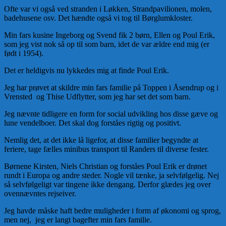
Ofte var vi også ved stranden i Løkken, Strandpavilionen, molen,
badehusene osv. Det hændte også vi tog til Børglumkloster.
Min fars kusine Ingeborg og Svend fik 2 børn, Ellen og Poul Erik,
som jeg vist nok så op til som barn, idet de var ældre end mig (er
født i 1954).
Det er heldigvis nu lykkedes mig at finde Poul Erik.
Jeg har prøvet at skildre min fars familie på Toppen i Åsendrup og i
Vrensted og Thise Udflytter, som jeg har set det som barn.
Jeg nævnte tidligere en form for social udvikling hos disse gæve og
lune vendelboer. Det skal dog forståes rigtig og positivt.
Nemlig det, at det ikke lå ligefor, at disse familier begyndte at
feriere, tage fælles minibus transport til Randers til diverse fester.
Børnene Kirsten, Niels Christian og forståes Poul Erik er drønet
rundt i Europa og andre steder. Nogle vil tænke, ja selvfølgelig. Nej
så selvfølgeligt var tingene ikke dengang. Derfor glædes jeg over
ovennævntes rejseiver.
Jeg havde måske haft bedre muligheder i form af økonomi og sprog,
men nej, jeg er langt bagefter min fars familie.