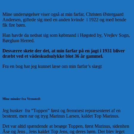
Mine undersøgelser viser også at min farfar, Christen Østergaard
Andersen, giftede sig med en anden kvinde i 1922 og med hende
fik fire børn.
Han havde da nedsat sig som købmand i Høgsted by, Vrejlev Sogn,
Børglum Herred.
Desværre skete der det, at min farfar på en jagt i 1931 bliver
dræbt ved et vådeskudsulykke blot 36 år gammel.
Fra en bog har jeg kunnet læse om min farfar’s slægt
Mine minder fra Vrensted:
Jeg husker fra “Toppen” først og fremmest repræsenteret af en
bestemt, men rar og tryg Marinus Larsen, kaldet Top Marinus.
Det var altid spændende at besøge Toppen, først Marinus, sidenhen
Åse og Jens , Jens kaldet Top Jens, og deres børn. Der blev leget