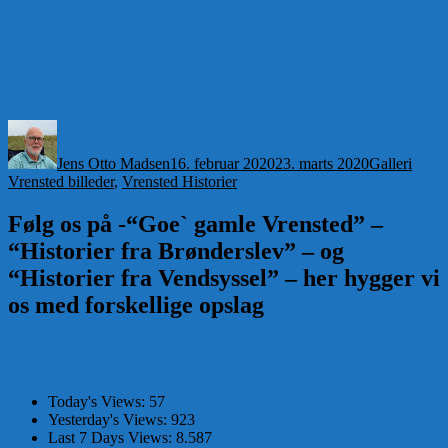
Forfatter
Udgivet
Format
Kateg
Jens Otto Madsen
16. februar 2020
23. marts 2020
Galleri
Vrensted billeder
,
Vrensted Historier
Følg os på -“Goe` gamle Vrensted” –
“Historier fra Brønderslev” – og
“Historier fra Vendsyssel” – her hygger vi
os med forskellige opslag
Today's Views:
57
Yesterday's Views:
923
Last 7 Days Views:
8.587