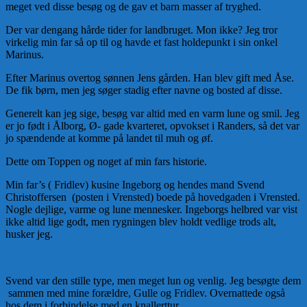
meget ved disse besøg og de gav et barn masser af tryghed.
Der var dengang hårde tider for landbruget. Mon ikke? Jeg tror
virkelig min far så op til og havde et fast holdepunkt i sin onkel
Marinus.
Efter Marinus overtog sønnen Jens gården. Han blev gift med Åse.
De fik børn, men jeg søger stadig efter navne og bosted af disse.
Generelt kan jeg sige, besøg var altid med en varm lune og smil. Jeg
er jo født i Ålborg, Ø- gade kvarteret, opvokset i Randers, så det var
jo spændende at komme på landet til muh og øf.
Dette om Toppen og noget af min fars historie.
Min far’s ( Fridlev) kusine Ingeborg og hendes mand Svend
Christoffersen (posten i Vrensted) boede på hovedgaden i Vrensted.
Nogle dejlige, varme og lune mennesker. Ingeborgs helbred var vist
ikke altid lige godt, men rygningen blev holdt vedlige trods alt,
husker jeg.
Svend var den stille type, men meget lun og venlig. Jeg besøgte dem
sammen med mine forældre, Gulle og Fridlev. Overnattede også
hos dem i forbindelse med en knallerttur.