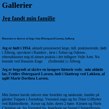
Gallerier
Jeg fandt min familie
Historien er skrevet af læge Jens Østergaard Larsen, Aalborg
Jeg er født i 1954
, aktuelt pensioneret læge, tidl. praktiserende, født
i Ålborg, opvokset i Randers , læst i Århus og Odense ,
efteruddannet mig til almen praksis i det tidligere Vejle Amt. Nu
boende ved Hasseris Enge (Sofiendal ) i Ålborg
Jeg er begyndt at skrive en længere historie vedr. min afdøde
far, Fridlev Østergaard Larsen, født i Skøttrup ved Løkken, af
ugift Marie Dorthea Larsen,
Min farmor havde udover sine forældre og søskende, familie på
gården Toppen i Åsendrup, Vrensted sogn og fra Thise Udflytter
ved Bådstedhede, Kesse og Julie, deres 2 børn Kirsten og Niels
Christian og fra Vrensted by, Ingeborg og Svend Christoffersen,