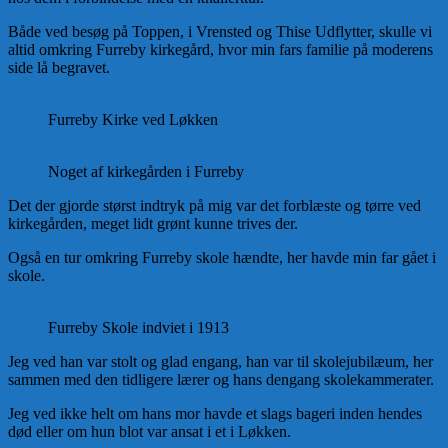
Både ved besøg på Toppen, i Vrensted og Thise Udflytter, skulle vi
altid omkring Furreby kirkegård, hvor min fars familie på moderens
side lå begravet.
Furreby Kirke ved Løkken
Noget af kirkegården i Furreby
Det der gjorde størst indtryk på mig var det forblæste og tørre ved
kirkegården, meget lidt grønt kunne trives der.
Også en tur omkring Furreby skole hændte, her havde min far gået i
skole.
Furreby Skole indviet i 1913
Jeg ved han var stolt og glad engang, han var til skolejubilæum, her
sammen med den tidligere lærer og hans dengang skolekammerater.
Jeg ved ikke helt om hans mor havde et slags bageri inden hendes
død eller om hun blot var ansat i et i Løkken.