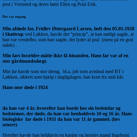
post i Vrensted og deres børn Ellen og Poul Erik.
Der var engang.
Min afdøde far, Fridlev Østergaard Larsen, født den 05.01.1920
i Skøttrup
ved Løkken, havde det “princip”, at han nødigt sagde, at
han var vendelbo, som han sagde, det lyder af pral (ment på en god
måde) .
Min fars forældre måtte ikke få hinanden. Hans far var af en
stor gårdmandsslægt.
Min far havde som stor dreng, bl.a. job som avisbud med BT i
Løkken, sikkert som hjælp i dagligdagen, han kom fra små kår.
Hans mor døde i 1924
da han var 4 år, hvorefter han boede hos sin bedstefar og
bedstemor, der døde, da han var henholdsvis 10 og 16 år. Hans
biologiske far døde i 1931 da han var 11 år gammel. (læs
senere)
Herefter havde han heldigvis en kusine og hendes mand Ingeborg