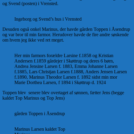
og Svend (posten) i Vrensted.
Ingeborg og Svend’s hus i Vrensted
Desuden også onkel Marinus, der havde gården Toppen i Åsendrup
og var bror til min farmor. Herudover havde de fire andre søskende
om hvem jeg ikke ved ret meget.
Her min farmors forældre Larsine f.1858 og Kristian
Andersen f.1859 gårdejer i Skøttrup og deres 6 børn,
Andrea Jensine Larsen f. 1883, Emma Johanne Larsen
f.1885, Lars Christjan Larsen f.1888, Anders Jensen Larsen
f.1890, Marinus Theodor Larsen f. 1892 sidst min mor
Marie Dorthea Larsen, f 1894 i Skøttrup d. 1924
Toppen blev senere blev overtaget af sønnen, fætter Jens (begge
kaldet Top Marinus og Top Jens)
gården Toppen i Åsendrup
Marinus Larsen kaldet Top