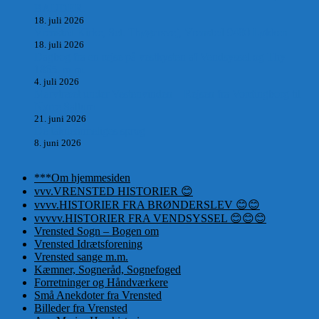
BAUDER.
18. juli 2026
Vrensted Kirke, Sct. Thøgersvej, Vrensted 9480 Løkken
18. juli 2026
Dagbog fra en rejse på vestkysten af Vendsyssel og Thy
1865. m.m.
4. juli 2026
Marvtræet under Vestenvinden – Rejsen fra Vordingborg til
Nørre Saltum
21. juni 2026
De taknemmeliges sprog
8. juni 2026
***Om hjemmesiden
vvv.VRENSTED HISTORIER 😊
vvvv.HISTORIER FRA BRØNDERSLEV 😊😊
vvvvv.HISTORIER FRA VENDSYSSEL 😊😊😊
Vrensted Sogn – Bogen om
Vrensted Idrætsforening
Vrensted sange m.m.
Kæmner, Sogneråd, Sognefoged
Forretninger og Håndværkere
Små Anekdoter fra Vrensted
Billeder fra Vrensted