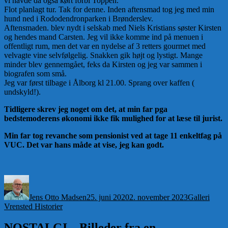
vi havde da også kørt forbi Toppen.
Flot planlagt tur. Tak for denne. Inden aftensmad tog jeg med min
hund ned i Rododendronparken i Brønderslev.
Aftensmaden. blev nydt i selskab med Niels Kristians søster Kirsten
og hendes mand Carsten. Jeg vil ikke komme ind på menuen i
offentligt rum, men det var en nydelse af 3 retters gourmet med
velvagte vine selvfølgelig. Snakken gik højt og lystigt. Mange
minder
blev gennemgået, feks da Kirsten og jeg var sammen i
biografen som små.
Jeg var først tilbage i Ålborg kl 21.00. Sprang over kaffen (
undskyld!).
Tidligere skrev jeg noget om det, at min far pga
bedstemoderens økonomi ikke fik mulighed for at læse til jurist.
Min far tog revanche som pensionist ved at tage 11 enkeltfag på
VUC. Det var hans måde at vise, jeg kan godt.
Forfatter
Udgivet
Format
Kateg
Jens Otto Madsen
25. juni 2020
2. november 2023
Galleri
Vrensted Historier
NOSTALGI – Billeder fra en