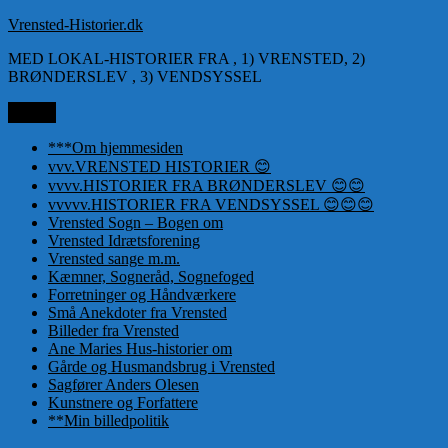
Videre
Vrensted-Historier.dk
til
MED LOKAL-HISTORIER FRA , 1) VRENSTED, 2)
indhold
BRØNDERSLEV , 3) VENDSYSSEL
Menu
***Om hjemmesiden
vvv.VRENSTED HISTORIER 😊
vvvv.HISTORIER FRA BRØNDERSLEV 😊😊
vvvvv.HISTORIER FRA VENDSYSSEL 😊😊😊
Vrensted Sogn – Bogen om
Vrensted Idrætsforening
Vrensted sange m.m.
Kæmner, Sogneråd, Sognefoged
Forretninger og Håndværkere
Små Anekdoter fra Vrensted
Billeder fra Vrensted
Ane Maries Hus-historier om
Gårde og Husmandsbrug i Vrensted
Sagfører Anders Olesen
Kunstnere og Forfattere
**Min billedpolitik