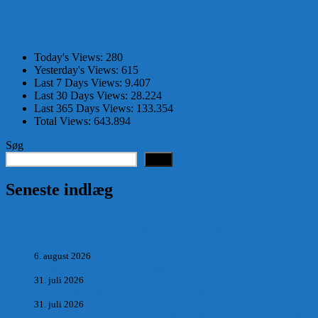
Today's Views:
280
Yesterday's Views:
615
Last 7 Days Views:
9.407
Last 30 Days Views:
28.224
Last 365 Days Views:
133.354
Total Views:
643.894
Søg
Søg
Seneste indlæg
POSTMESTEREN, SOGNERÅDSFORMANDEN OG
BANKMANDEN OLUF JENSEN fra Saltum –
6. august 2026
Antik og Moderne, Ny antikvitetsforretning til Vrensted
31. juli 2026
Manden med museet, der aldrig har åbent.
31. juli 2026
Skrædder Larsen fra Pandrup bliver skrædder i Paris og gifter