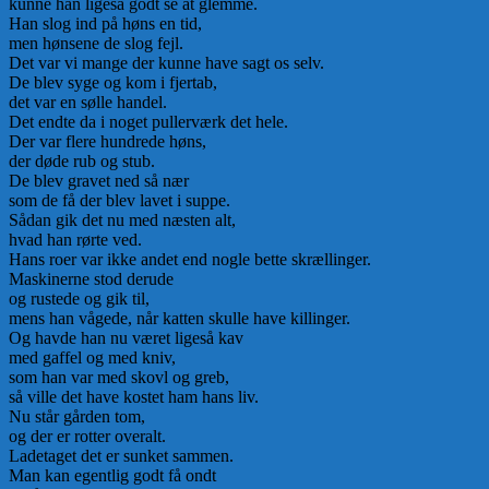
kunne han ligeså godt se at glemme.
Han slog ind på høns en tid,
men hønsene de slog fejl.
Det var vi mange der kunne have sagt os selv.
De blev syge og kom i fjertab,
det var en sølle handel.
Det endte da i noget pullerværk det hele.
Der var flere hundrede høns,
der døde rub og stub.
De blev gravet ned så nær
som de få der blev lavet i suppe.
Sådan gik det nu med næsten alt,
hvad han rørte ved.
Hans roer var ikke andet end nogle bette skrællinger.
Maskinerne stod derude
og rustede og gik til,
mens han vågede, når katten skulle have killinger.
Og havde han nu været ligeså kav
med gaffel og med kniv,
som han var med skovl og greb,
så ville det have kostet ham hans liv.
Nu står gården tom,
og der er rotter overalt.
Ladetaget det er sunket sammen.
Man kan egentlig godt få ondt