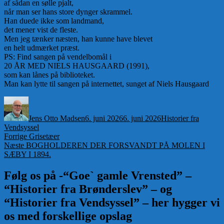
af sådan en sølle pjalt,
når man ser hans store dynger skrammel.
Han duede ikke som landmand,
det mener vist de fleste.
Men jeg tænker næsten, han kunne have blevet
en helt udmærket præst.
PS: Find sangen på vendelbomål i
20 ÅR MED NIELS HAUSGAARD (1991),
som kan lånes på biblioteket.
Man kan lytte til sangen på internettet, sunget af Niels Hausgaard
Forfatter
Udgivet
Kategorier
Jens Otto Madsen
6. juni 2026
6. juni 2026
Historier fra
Vendsyssel
Indlægsnavigation
Forrige
Forrige
Grisetæer
Næste
indlæg:
Næste
BOGHOLDEREN DER FORSVANDT PÅ MOLEN I
indlæg:
SÆBY I 1894.
Følg os på -“Goe` gamle Vrensted” –
“Historier fra Brønderslev” – og
“Historier fra Vendsyssel” – her hygger vi
os med forskellige opslag