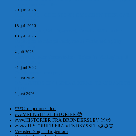
sig med mesters datter
29. juli 2026
DEN UTROLIGE HISTORIE OM SÆBYNITTEN, CARL
BAUDER.
18. juli 2026
Vrensted Kirke, Sct. Thøgersvej, Vrensted 9480 Løkken
18. juli 2026
Dagbog fra en rejse på vestkysten af Vendsyssel og Thy
1865. m.m.
4. juli 2026
Marvtræet under Vestenvinden – Rejsen fra Vordingborg til
Nørre Saltum
21. juni 2026
De taknemmeliges sprog
8. juni 2026
DA LAURIDS GIK I SINDAL KIRKE IFØRT DAMETØJ
I 1718.
8. juni 2026
***Om hjemmesiden
vvv.VRENSTED HISTORIER 😊
vvvv.HISTORIER FRA BRØNDERSLEV 😊😊
vvvvv.HISTORIER FRA VENDSYSSEL 😊😊😊
Vrensted Sogn – Bogen om