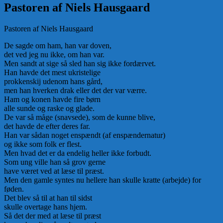
Pastoren af Niels Hausgaard
Pastoren af Niels Hausgaard
De sagde om ham, han var doven,
det ved jeg nu ikke, om han var.
Men sandt at sige så sled han sig ikke fordærvet.
Han havde det mest ukristelige
prokkenskij udenom hans gård,
men han hverken drak eller det der var værre.
Ham og konen havde fire børn
alle sunde og raske og glade.
De var så måge (snavsede), som de kunne blive,
det havde de efter deres far.
Han var sådan noget enspændt (af enspændernatur)
og ikke som folk er flest.
Men hvad det er da endelig heller ikke forbudt.
Som ung ville han så grov gerne
have været ved at læse til præst.
Men den gamle syntes nu hellere han skulle kratte (arbejde) for
føden.
Det blev så til at han til sidst
skulle overtage hans hjem.
Så det der med at læse til præst