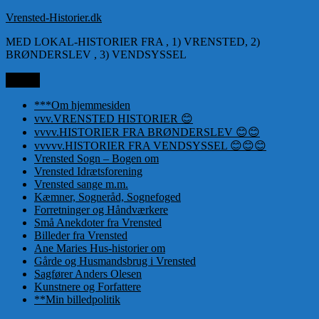
Videre
Vrensted-Historier.dk
til
MED LOKAL-HISTORIER FRA , 1) VRENSTED, 2)
indhold
BRØNDERSLEV , 3) VENDSYSSEL
Menu
***Om hjemmesiden
vvv.VRENSTED HISTORIER 😊
vvvv.HISTORIER FRA BRØNDERSLEV 😊😊
vvvvv.HISTORIER FRA VENDSYSSEL 😊😊😊
Vrensted Sogn – Bogen om
Vrensted Idrætsforening
Vrensted sange m.m.
Kæmner, Sogneråd, Sognefoged
Forretninger og Håndværkere
Små Anekdoter fra Vrensted
Billeder fra Vrensted
Ane Maries Hus-historier om
Gårde og Husmandsbrug i Vrensted
Sagfører Anders Olesen
Kunstnere og Forfattere
**Min billedpolitik