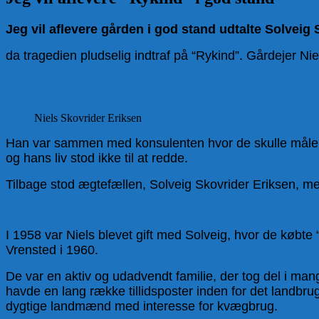
Jeg vil aflevere gården i god stand udtalte Solveig 
da tragedien pludselig indtraf på “Rykind”. Gårdejer Ni
Niels Skovrider Eriksen
Han var sammen med konsulenten hvor de skulle måle fo
og hans liv stod ikke til at redde.
Tilbage stod ægtefællen, Solveig Skovrider Eriksen, me
I 1958 var Niels blevet gift med Solveig, hvor de købte
Vrensted i 1960.
De var en aktiv og udadvendt familie, der tog del i m
havde en lang række tillidsposter inden for det landbru
dygtige landmænd med interesse for kvægbrug.