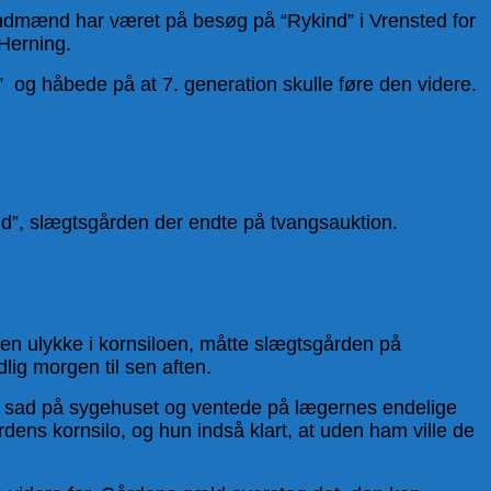
andmænd har været på besøg på “Rykind” i Vrensted for
Herning.
d” og håbede på at 7. generation skulle føre den videre.
ind”, slægtsgården der endte på tvangsauktion.
en ulykke i kornsiloen, måtte slægtsgården på
lig morgen til sen aften.
a de sad på sygehuset og ventede på lægernes endelige
ens kornsilo, og hun indså klart, at uden ham ville de