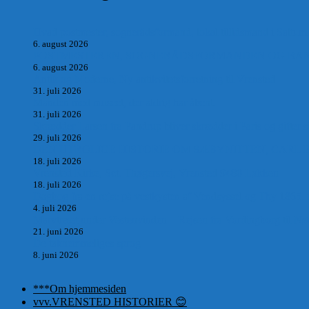
Hvad postmester, sognerådsformand, lokal tillidsmand i Saltum
6. august 2026
POSTMESTEREN, SOGNERÅDSFORMANDEN OG BANKM
6. august 2026
Antik og Moderne, Ny antikvitetsforretning til Vrensted
31. juli 2026
Manden med museet, der aldrig har åbent.
31. juli 2026
Skrædder Larsen fra Pandrup bliver skrædder i Paris og gifter s
29. juli 2026
DEN UTROLIGE HISTORIE OM SÆBYNITTEN, CARL 
18. juli 2026
Vrensted Kirke, Sct. Thøgersvej, Vrensted 9480 Løkken
18. juli 2026
Dagbog fra en rejse på vestkysten af Vendsyssel og Thy 1865.
4. juli 2026
Marvtræet under Vestenvinden – Rejsen fra Vordingborg til Nø
21. juni 2026
De taknemmeliges sprog
8. juni 2026
***Om hjemmesiden
vvv.VRENSTED HISTORIER 😊