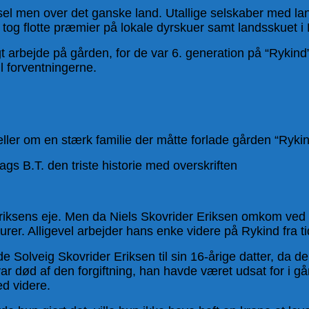
sel men over det ganske land. Utallige selskaber med l
g flotte præmier på lokale dyrskuer samt landsskuet i 
igt arbejde på gården, for de var 6. generation på “Rykin
il forventningerne.
tæller om en stærk familie der måtte forlade gården “Ryk
gs B.T. den triste historie med overskriften
Eriksens eje. Men da Niels Skovrider Eriksen omkom ved 
er. Alligevel arbejder hans enke videre på Rykind fra tid
gde Solveig Skovrider Eriksen til sin 16-årige datter, d
død af den forgiftning, han havde været udsat for i gård
d videre.