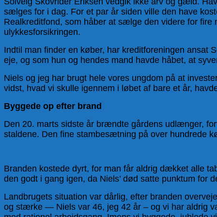
Solveig Skovrider Eriksen vedgik ikke arv og gæld. Havd
sælges for i dag. For et par år siden ville den have kos
Realkreditfond, som håber at sælge den videre for fire 
ulykkesforsikringen.
Indtil man finder en køber, har kreditforeningen ansat
eje, og som hun og hendes mand havde håbet, at syvende
Niels og jeg har brugt hele vores ungdom på at invester
vidst, hvad vi skulle igennem i løbet af bare et år, havde
Byggede op efter brand
Den 20. marts sidste år brændte gårdens udlænger, fortæ
staldene. Den fine stambesætning på over hundrede k
Branden kostede dyrt, for man får aldrig dækket alle tab
den godt i gang igen, da Niels’ død satte punktum for de
Landbrugets situation var dårlig, efter branden overveje
og stærke — Niels var 46, jeg 42 år – og vi har aldrig 
med rationel arbejdsgang. Imens vi byggede, jublede vi