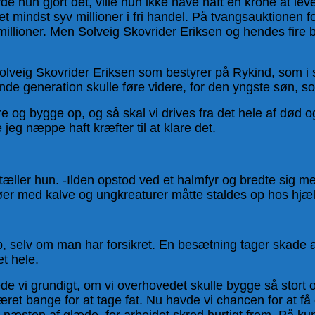
e hun gjort det, ville hun ikke have haft en krone at le
tet mindst syv millioner i fri handel. På tvangsauktionen
millioner. Men Solveig Skovrider Eriksen og hendes fire b
 Solveig Skovrider Eriksen som bestyrer på Rykind, som i
 generation skulle føre videre, for den yngste søn, som
e og bygge op, og så skal vi drives fra det hele af død o
 jeg næppe haft kræfter til at klare det.
ller hun. -Ilden opstod ved et halmfyr og bredte sig med
øer med kalve og ungkreaturer måtte staldes op hos hj
, selv om man har forsikret. En besætning tager skade af 
t hele.
de vi grundigt, om vi overhovedet skulle bygge så stort o
været bange for at tage fat. Nu havde vi chancen for at f
 næsten af glæde, for arbejdet skred hurtigt frem. På ku