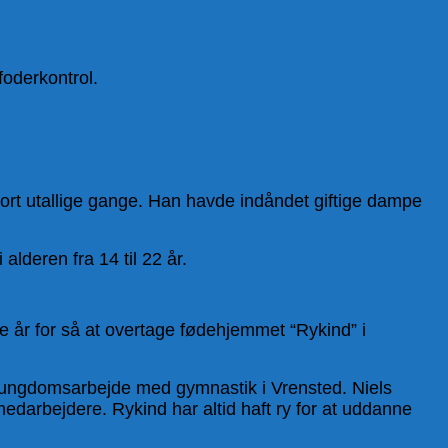
foderkontrol.
rt utallige gange. Han havde indåndet giftige dampe
deren fra 14 til 22 år.
le år for så at overtage fødehjemmet “Rykind” i
g ungdomsarbejde med gymnastik i Vrensted. Niels
medarbejdere. Rykind har altid haft ry for at uddanne