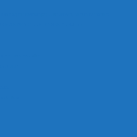
 Bank og frihedskæmper, Oluf Jensen, Saltum har fortalt:
ANDEN OLUF JENSEN fra Saltum –
ig med mesters datter
BAUDER.
 m.m.
rre Saltum