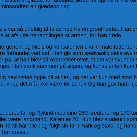
r minsandten en glædens dag.
iels var så uheldig at falde ned fra en grønthøster. H
ige at afslutte behandlingen af armen, før han døde.
morgenen, og Niels og konsulenten skulle måle foderbehol
re forbundet ved det. Han gik som sædvanlig seks-syv mete
r på, at han blev så overrasket over, at det var svundet
dampe. Han sank sammen på stigen, og konsulenten kom l
dig bevidstløs oppe på stigen, og det var kun med stort
, »nej, det må ikke være for sent.« Og han gav ham hj
t deres far og Rykind med sine 250 kreaturer og 170 tønd
villet være landmand. Karen er 20. Hun blev student i so
 Torkil har alle dag fulgt sin far i mark og stald, og h
 har drevet.