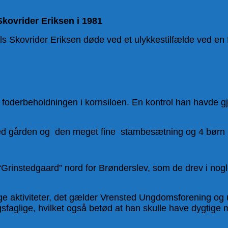
Skovrider Eriksen i 1981
els Skovrider Eriksen døde ved et ulykkestilfælde ved en 
derbeholdningen i kornsiloen. En kontrol han havde gjo
d gården og den meget fine stambesætning og 4 børn i al
 “Grinstedgaard” nord for Brønderslev, som de drev i nog
ange aktiviteter, det gælder Vrensted Ungdomsforening o
gsfaglige, hvilket også betød at han skulle have dygtige 