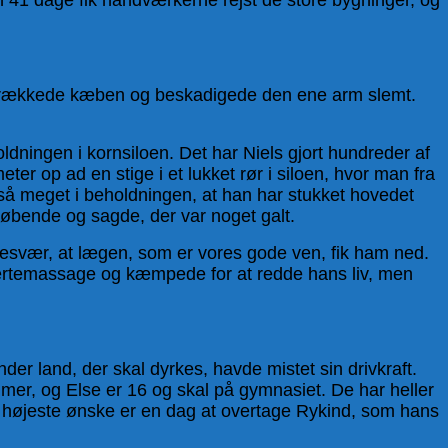
an brækkede kæben og beskadigede den ene arm slemt.
dningen i kornsiloen. Det har Niels gjort hundreder af
r op ad en stige i et lukket rør i siloen, hvor man fra
 så meget i beholdningen, at han har stukket hovedet
øbende og sagde, der var noget galt.
 besvær, at lægen, som er vores gode ven, fik ham ned.
ertemassage og kæmpede for at redde hans liv, men
er land, der skal dyrkes, havde mistet sin drivkraft.
mmer, og Else er 16 og skal på gymnasiet. De har heller
ans højeste ønske er en dag at overtage Rykind, som hans