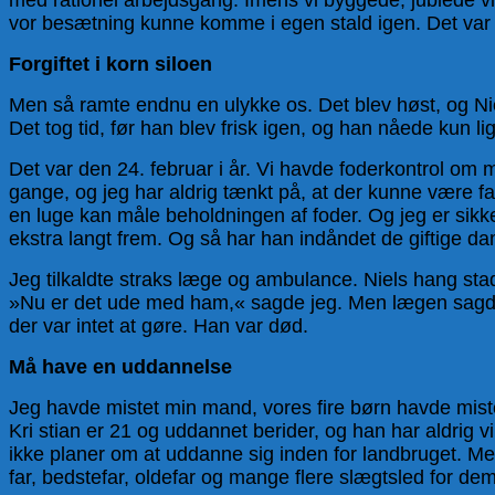
vor besætning kunne komme i egen stald igen. Det va
Forgiftet i korn siloen
Men så ramte endnu en ulykke os. Det blev høst, og N
Det tog tid, før han blev frisk igen, og han nåede kun l
Det var den 24. februar i år. Vi havde foderkontrol om 
gange, og jeg har aldrig tænkt på, at der kunne være fa
en luge kan måle beholdningen af foder. Og jeg er sikke
ekstra langt frem. Og så har han indåndet de giftige 
Jeg tilkaldte straks læge og ambulance. Niels hang sta
»Nu er det ude med ham,« sagde jeg. Men lægen sagde
der var intet at gøre. Han var død.
Må have en uddannelse
Jeg havde mistet min mand, vores fire børn havde miste
Kri stian er 21 og uddannet berider, og han har aldrig 
ikke planer om at uddanne sig inden for landbruget. Men
far, bedstefar, oldefar og mange flere slægtsled for dem