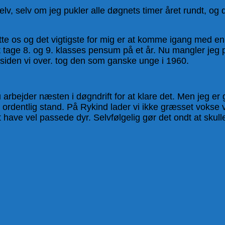
v, selv om jeg pukler alle døgnets timer året rundt, og de
ette os og det vigtigste for mig er at komme igang med en
 tage 8. og 9. klasses pensum på et år. Nu mangler jeg 
 siden vi over. tog den som ganske unge i 1960.
u arbejder næsten i døgndrift for at klare det. Men jeg er
e i ordentlig stand. På Rykind lader vi ikke græsset vokse 
 have vel passede dyr. Selvfølgelig gør det ondt at skull