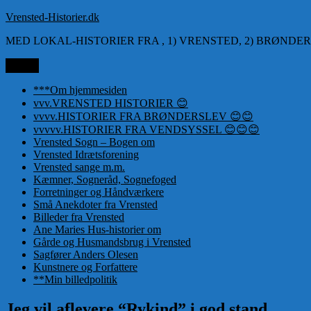
Videre
Vrensted-Historier.dk
til
MED LOKAL-HISTORIER FRA , 1) VRENSTED, 2) BRØNDER
indhold
Menu
***Om hjemmesiden
vvv.VRENSTED HISTORIER 😊
vvvv.HISTORIER FRA BRØNDERSLEV 😊😊
vvvvv.HISTORIER FRA VENDSYSSEL 😊😊😊
Vrensted Sogn – Bogen om
Vrensted Idrætsforening
Vrensted sange m.m.
Kæmner, Sogneråd, Sognefoged
Forretninger og Håndværkere
Små Anekdoter fra Vrensted
Billeder fra Vrensted
Ane Maries Hus-historier om
Gårde og Husmandsbrug i Vrensted
Sagfører Anders Olesen
Kunstnere og Forfattere
**Min billedpolitik
Jeg vil aflevere “Rykind” i god stand