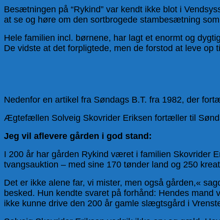
Besætningen på “Rykind” var kendt ikke blot i Vendsys
at se og høre om den sortbrogede stambesætning som to
Hele familien incl. børnene, har lagt et enormt og dygt
De vidste at det forpligtede, men de forstod at leve op t
Nedenfor en artikel fra Søndags B.T. fra 1982, der for
Ægtefællen Solveig Skovrider Eriksen fortæller til Sønda
Jeg vil aflevere gården i god stand:
I 200 år har gården Rykind været i familien Skovrider 
tvangsauktion – med sine 170 tønder land og 250 kreatur
Det er ikke alene far, vi mister, men også gården,« sa
besked. Hun kendte svaret på forhånd: Hendes mand var 
ikke kunne drive den 200 år gamle slægtsgård i Vrenste