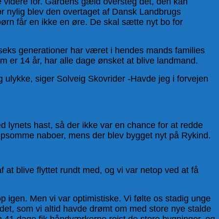
ve videre for. Gårdens gæld oversteg det, den kan
 for nylig blev den overtaget af Dansk Landbrugs
ørn får en ikke en øre. De skal sætte nyt bo for
 seks generationer har været i hendes mands families
 er 14 år, har alle dage ønsket at blive landmand.
g ulykke, siger Solveig Skovrider -Havde jeg i forvejen
 lynets hast, så der ikke var en chance for at redde
ælpsomme naboer, mens der blev bygget nyt på Rykind.
at blive flyttet rundt med, og vi var netop ved at få
p igen. Men vi var optimistiske. Vi følte os stadig unge
å det, som vi altid havde drømt om med store nye stalde
n 41 dage fik håndværkerne rejst de store bygninger, og