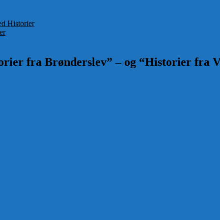
rier
d Historier
er
rier fra Brønderslev” – og “Historier fra V