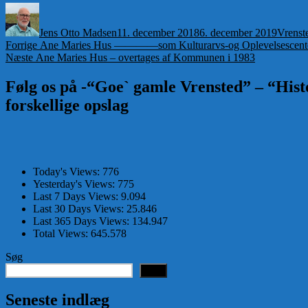
Forfatter
Udgivet
Katego
Jens Otto Madsen
11. december 2018
6. december 2019
Vrenste
Indlægsnavigation
Forrige
Forrige
Ane Maries Hus ————som Kulturarvs-og Oplevelsescent
Næste
indlæg:
Næste
Ane Maries Hus – overtages af Kommunen i 1983
indlæg:
Følg os på -“Goe` gamle Vrensted” – “Histo
forskellige opslag
Today's Views:
776
Yesterday's Views:
775
Last 7 Days Views:
9.094
Last 30 Days Views:
25.846
Last 365 Days Views:
134.947
Total Views:
645.578
Søg
Søg
Seneste indlæg