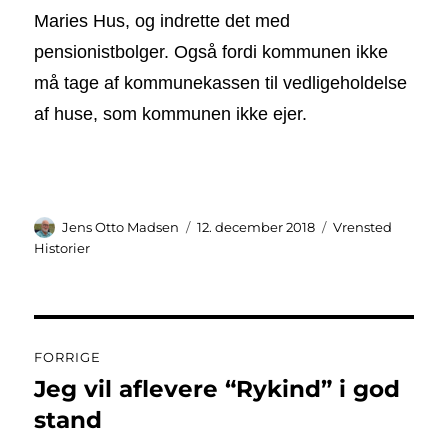
Maries Hus, og indrette det med
pensionistbolger. Også fordi kommunen ikke
må tage af kommunekassen til vedligeholdelse
af huse, som kommunen ikke ejer.
Forfatter
Udgivet
Kategorier
Jens Otto Madsen
12. december 2018
Vrensted
Historier
Indlægsnavigation
FORRIGE
Jeg vil aflevere “Rykind” i god
Forrige
indlæg:
stand