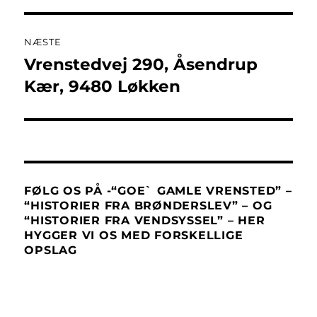
NÆSTE
Vrenstedvej 290, Åsendrup
Næste
indlæg:
Kær, 9480 Løkken
FØLG OS PÅ -“GOE` GAMLE VRENSTED” –
“HISTORIER FRA BRØNDERSLEV” – OG
“HISTORIER FRA VENDSYSSEL” – HER
HYGGER VI OS MED FORSKELLIGE
OPSLAG