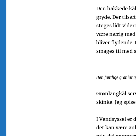
Den hakkede kål
gryde. Der tilsæt
steges lidt vider
være nærig med 
bliver flydende.
smages til med s
Den færdige grønlang
Grønlangkål serv
skinke. Jeg spise
I Vendsyssel er
det kan være anl