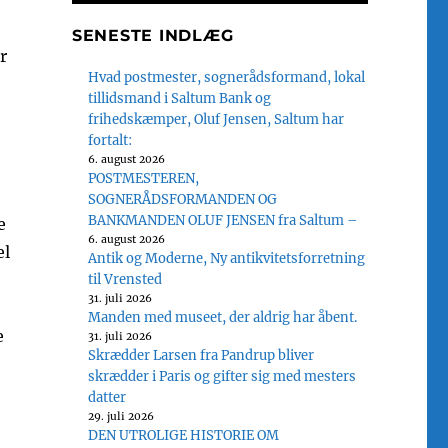
SENESTE INDLÆG
r
Hvad postmester, sognerådsformand, lokal
tillidsmand i Saltum Bank og
frihedskæmper, Oluf Jensen, Saltum har
fortalt:
6. august 2026
POSTMESTEREN,
SOGNERÅDSFORMANDEN OG
BANKMANDEN OLUF JENSEN fra Saltum –
e
6. august 2026
el
Antik og Moderne, Ny antikvitetsforretning
til Vrensted
31. juli 2026
Manden med museet, der aldrig har åbent.
e
31. juli 2026
Skrædder Larsen fra Pandrup bliver
skrædder i Paris og gifter sig med mesters
datter
29. juli 2026
DEN UTROLIGE HISTORIE OM