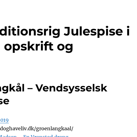
itionsrig Julespise i
 opskrift og
gkål – Vendsysselsk
se
2019
adoghaveliv.dk/groenlangkaal/