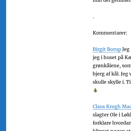
min del gemmer 
.
Kommentarer:
Birgit Borup
Jeg
jeg i huset på Kæ
grønkålene, som 
bjerg af kål. Je
skulle skylle i. 
Claus Krogh Ma
slagter Ole i Lø
forklare hvordan