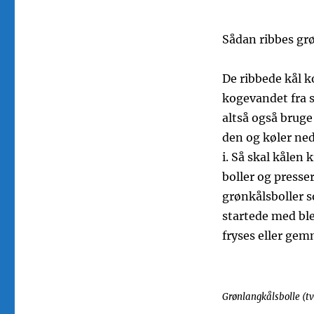
Sådan ribbes gr
De ribbede kål k
kogevandet fra s
altså også bruge
den og køler ned
i. Så skal kålen
boller og presse
grønkålsboller s
startede med ble
fryses eller gem
Grønlangkålsbolle (tv