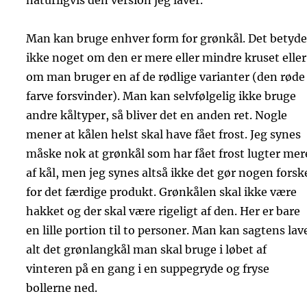
naturligvis den version jeg laver.
Man kan bruge enhver form for grønkål. Det betyde
ikke noget om den er mere eller mindre kruset eller
om man bruger en af de rødlige varianter (den røde
farve forsvinder). Man kan selvfølgelig ikke bruge
andre kåltyper, så bliver det en anden ret. Nogle
mener at kålen helst skal have fået frost. Jeg synes
måske nok at grønkål som har fået frost lugter mer
af kål, men jeg synes altså ikke det gør nogen forsk
for det færdige produkt. Grønkålen skal ikke være
hakket og der skal være rigeligt af den. Her er bare
en lille portion til to personer. Man kan sagtens lav
alt det grønlangkål man skal bruge i løbet af
vinteren på en gang i en suppegryde og fryse
bollerne ned.