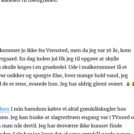
kanelen til risengrøden.
 kommer jo ikke fra Vrensted, men da jeg var 16 år, kom
rgaard. En dag inden jul fik jeg til opgave at skylle
skulle koges i en gruekedel. Ude i malkerummet lå et
g var usikker og spurgte Else, hvor mange hold vand, jeg
Til de er rene, svarede hun. Jeg har aldrig glemt svaret.
dsen
I min barndom købte vi altid grønkålskugler hos
kken. Jeg kan huske at slagterfruen engang var i TVnord 
 man når dertil. Jeg har desværre ikke kunnet finde