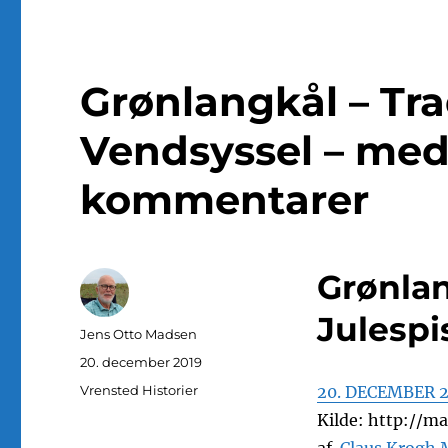
Grønlangkål – Trad
Vendsyssel – med
kommentarer
Grønlan
Julespi
Forfatter
Jens Otto Madsen
Udgivet
20. december 2019
Kategorier
Vrensted Historier
20. DECEMBER 
Kilde: http://m