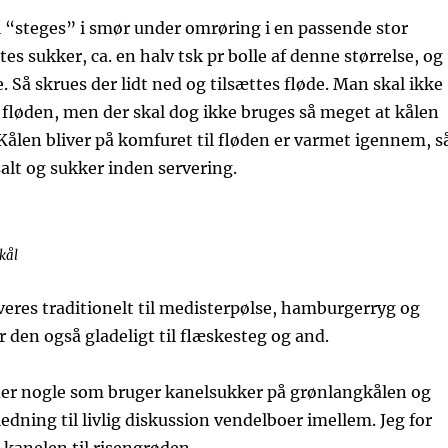
 “steges” i smør under omrøring i en passende stor
tes sukker, ca. en halv tsk pr bolle af denne størrelse, og
e. Så skrues der lidt ned og tilsættes fløde. Man skal ikke
fløden, men der skal dog ikke bruges så meget at kålen
 Kålen bliver på komfuret til fløden er varmet igennem, s
alt og sukker inden servering.
kål
eres traditionelt til medisterpølse, hamburgerryg og
r den også gladeligt til flæskesteg og and.
 der nogle som bruger kanelsukker på grønlangkålen og
edning til livlig diskussion vendelboer imellem. Jeg for