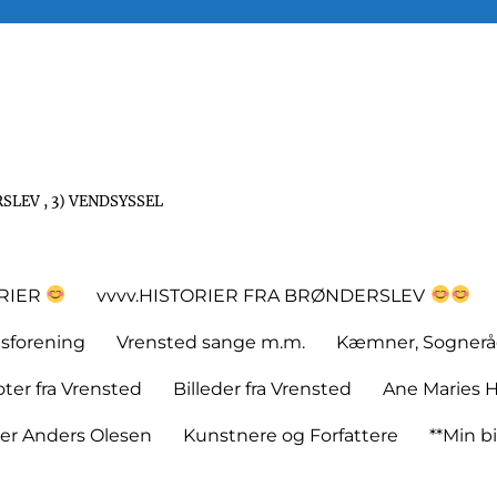
SLEV , 3) VENDSYSSEL
ORIER
vvvv.HISTORIER FRA BRØNDERSLEV
tsforening
Vrensted sange m.m.
Kæmner, Sognerå
er fra Vrensted
Billeder fra Vrensted
Ane Maries H
rer Anders Olesen
Kunstnere og Forfattere
**Min bi