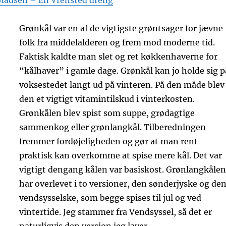
Madsen – En Vrensted dreng
Grønkål var en af de vigtigste grøntsager for jævne
folk fra middelalderen og frem mod moderne tid.
Faktisk kaldte man slet og ret køkkenhaverne for
“kålhaver” i gamle dage. Grønkål kan jo holde sig p
voksestedet langt ud på vinteren. På den måde blev
den et vigtigt vitamintilskud i vinterkosten.
Grønkålen blev spist som suppe, grødagtige
sammenkog eller grønlangkål. Tilberedningen
fremmer fordøjeligheden og gør at man rent
praktisk kan overkomme at spise mere kål. Det var
vigtigt dengang kålen var basiskost. Grønlangkålen
har overlevet i to versioner, den sønderjyske og de
vendsysselske, som begge spises til jul og ved
vintertide. Jeg stammer fra Vendsyssel, så det er