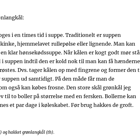
ønlangkål:
oges i en times tid i suppe. Traditionelt er suppen
kinke, hjemmelavet rullepølse eller lignende. Man kan
 en klar hønsekødssuppe. Når kålen er kogt godt mør stå
 i suppen indtil den er kold nok til man kan få hænderne
 krøstes. Dvs. tager kålen op med fingrene og former den t
r suppen ud samtidigt. På den måde får man de
om også kan købes frosne. Den store skål grønkål jeg
v til to boller på størrelse med en fersken. Bollerne kan
mes et par dage i køleskabet. Før brug hakkes de groft.
) og hakket grønlangkål (th).