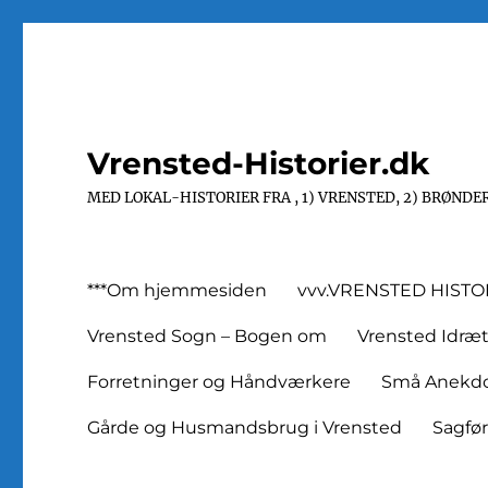
Vrensted-Historier.dk
MED LOKAL-HISTORIER FRA , 1) VRENSTED, 2) BRØNDER
***Om hjemmesiden
vvv.VRENSTED HIST
Vrensted Sogn – Bogen om
Vrensted Idræ
Forretninger og Håndværkere
Små Anekdot
Gårde og Husmandsbrug i Vrensted
Sagfø