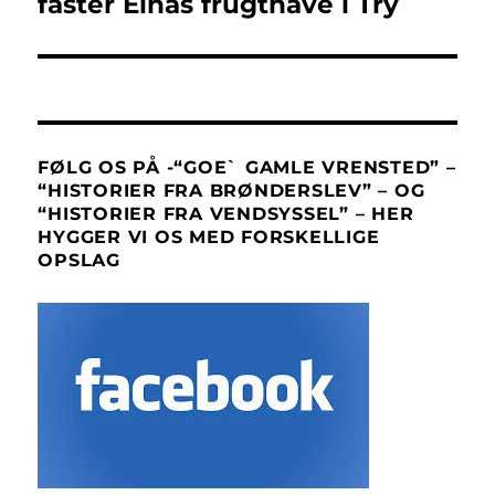
faster Elnas frugthave i Try
FØLG OS PÅ -“GOE` GAMLE VRENSTED” –
“HISTORIER FRA BRØNDERSLEV” – OG
“HISTORIER FRA VENDSYSSEL” – HER
HYGGER VI OS MED FORSKELLIGE
OPSLAG