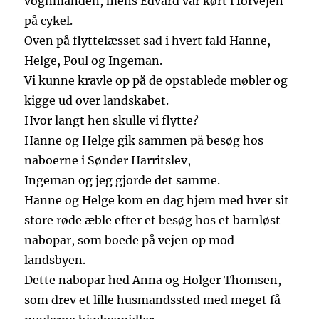
vognmanden, mens Edvard var kørt i forvejen
på cykel.
Oven på flyttelæsset sad i hvert fald Hanne,
Helge, Poul og Ingeman.
Vi kunne kravle op på de opstablede møbler og
kigge ud over landskabet.
Hvor langt hen skulle vi flytte?
Hanne og Helge gik sammen på besøg hos
naboerne i Sønder Harritslev,
Ingeman og jeg gjorde det samme.
Hanne og Helge kom en dag hjem med hver sit
store røde æble efter et besøg hos et barnløst
nabopar, som boede på vejen op mod
landsbyen.
Dette nabopar hed Anna og Holger Thomsen,
som drev et lille husmandssted med meget få