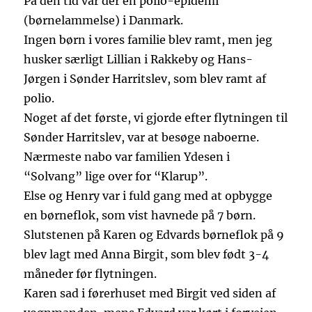
På den tid var der en polio-epidemi
(børnelammelse) i Danmark.
Ingen børn i vores familie blev ramt, men jeg
husker særligt Lillian i Rakkeby og Hans-
Jørgen i Sønder Harritslev, som blev ramt af
polio.
Noget af det første, vi gjorde efter flytningen til
Sønder Harritslev, var at besøge naboerne.
Nærmeste nabo var familien Ydesen i
“Solvang” lige over for “Klarup”.
Else og Henry var i fuld gang med at opbygge
en børneflok, som vist havnede på 7 børn.
Slutstenen på Karen og Edvards børneflok på 9
blev lagt med Anna Birgit, som blev født 3-4
måneder før flytningen.
Karen sad i førerhuset med Birgit ved siden af