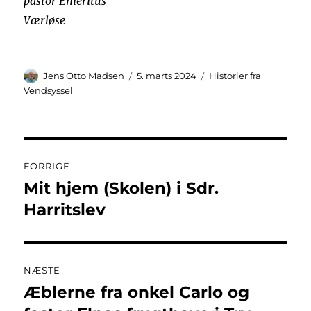
pastor Emeritus
Værløse
Forfatter
Udgivet
Kategorier
Jens Otto Madsen
5. marts 2024
Historier fra
Vendsyssel
Indlægsnavigation
FORRIGE
Mit hjem (Skolen) i Sdr.
Forrige
indlæg:
Harritslev
NÆSTE
Æblerne fra onkel Carlo og
Næste
indlæg: