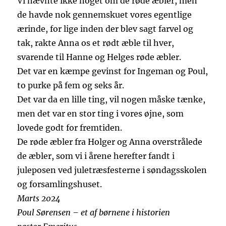
Vi nævnte ikke noget om de røde æbler, men
de havde nok gennemskuet vores egentlige
ærinde, for lige inden der blev sagt farvel og
tak, rakte Anna os et rødt æble til hver,
svarende til Hanne og Helges røde æbler.
Det var en kæmpe gevinst for Ingeman og Poul,
to purke på fem og seks år.
Det var da en lille ting, vil nogen måske tænke,
men det var en stor ting i vores øjne, som
lovede godt for fremtiden.
De røde æbler fra Holger og Anna overstrålede
de æbler, som vi i årene herefter fandt i
juleposen ved juletræsfesterne i søndagsskolen
og forsamlingshuset.
Marts 2024
Poul Sørensen – et af børnene i historien