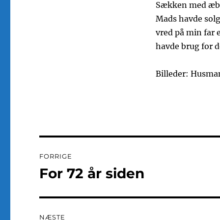
Sækken med æble
Mads havde solgt
vred på min far 
havde brug for 
Billeder: Husma
Indlægsnavigation
FORRIGE
For 72 år siden
Forrige
indlæg:
NÆSTE