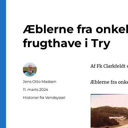
Æblerne fra onkel
frugthave i Try
Af Fk Clarkfeldt 
Forfatter
Jens Otto Madsen
Æblerne fra onke
Udgivet
11. marts 2024
Kategorier
Historier fra Vendsyssel