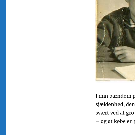
I min barndom på
sjældenhed, den 
svært ved at gro
– og at købe en