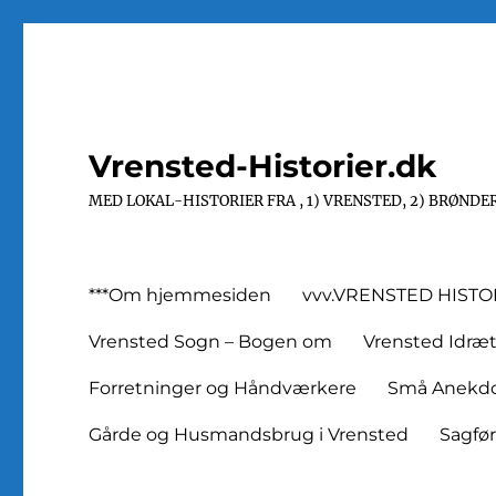
Vrensted-Historier.dk
MED LOKAL-HISTORIER FRA , 1) VRENSTED, 2) BRØNDER
***Om hjemmesiden
vvv.VRENSTED HIST
Vrensted Sogn – Bogen om
Vrensted Idræ
Forretninger og Håndværkere
Små Anekdot
Gårde og Husmandsbrug i Vrensted
Sagfø