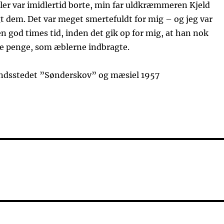
r var imidlertid borte, min far uldkræmmeren Kjeld
 dem. Det var meget smertefuldt for mig – og jeg var
en god times tid, inden det gik op for mig, at han nok
de penge, som æblerne indbragte.
ndsstedet ”Sønderskov” og mæsiel 1957