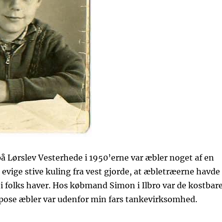
 Lørslev Vesterhede i 1950’erne var æbler noget af en
evige stive kuling fra vest gjorde, at æbletræerne havde
 i folks haver. Hos købmand Simon i Ilbro var de kostbar
 pose æbler var udenfor min fars tankevirksomhed.