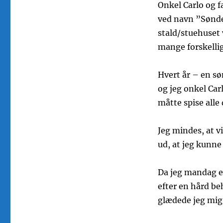
Onkel Carlo og f
ved navn ”Sønde
stald/stuehuset
mange forskellig
Hvert år – en sø
og jeg onkel Car
måtte spise alle 
Jeg mindes, at v
ud, at jeg kunne
Da jeg mandag ef
efter en hård b
glædede jeg mig 