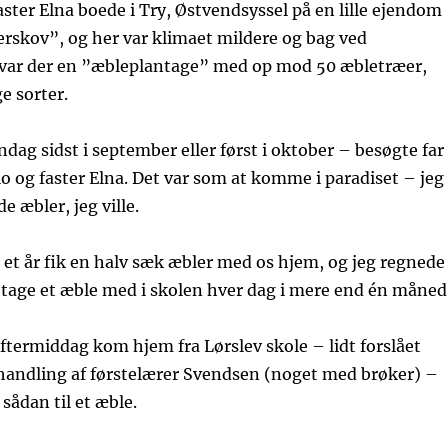
aster Elna boede i Try, Østvendsyssel på en lille ejendom
rskov”, og her var klimaet mildere og bag ved
 var der en ”æbleplantage” med op mod 50 æbletræer,
e sorter.
ndag sidst i september eller først i oktober – besøgte far
lo og faster Elna. Det var som at komme i paradiset – jeg
de æbler, jeg ville.
i et år fik en halv sæk æbler med os hjem, og jeg regnede
 tage et æble med i skolen hver dag i mere end én måned
termiddag kom hjem fra Lørslev skole – lidt forslået
ehandling af førstelærer Svendsen (noget med brøker) –
sådan til et æble.