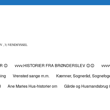
V , 3) VENDSYSSEL
R 😊
vvvv.HISTORIER FRA BRØNDERSLEV 😊😊
vvv
ning
Vrensted sange m.m.
Kæmner, Sogneråd, Sognefog
d
Ane Maries Hus-historier om
Gårde og Husmandsbrug i