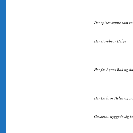
Der spises suppe som va
Her storebror Helge
Her f.v. Agnes Bak og d
Her f.v. bror Helge og n
Gæsterne hyggede sig k