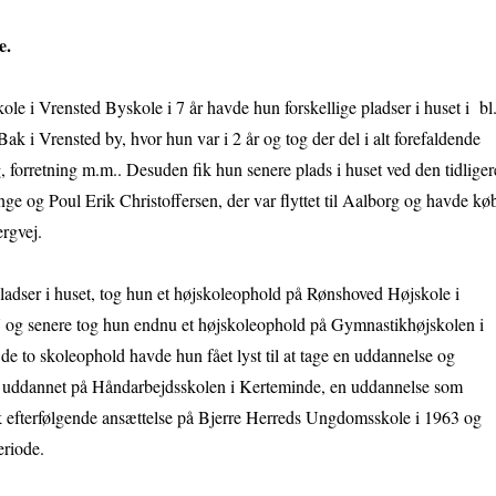
e.
skole i Vrensted Byskole i 7 år havde hun forskellige pladser i huset i bl
k i Vrensted by, hvor hun var i 2 år og tog der del i alt forefaldende
, forretning m.m.. Desuden fik hun senere plads i huset ved den tidlige
e og Poul Erik Christoffersen, der var flyttet til Aalborg og havde kø
rgvej.
 pladser i huset, tog hun et højskoleophold på Rønshoved Højskole i
7 og senere tog hun endnu et højskoleophold på Gymnastikhøjskolen i
de to skoleophold havde hun fået lyst til at tage en uddannelse og
uddannet på Håndarbejdsskolen i Kerteminde, en uddannelse som
fik efterfølgende ansættelse på Bjerre Herreds Ungdomsskole i 1963 og
eriode.