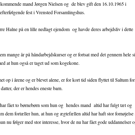
kommende mand Jørgen Nielsen og de blev gift den 16.10.1965 i
fterfølgende fest i Vrensted Forsamlingshus.
rre Halne på en lille nedlagt ejendom og havde deres arbejdsliv i dette
em mange år på håndarbejdskurser og er fortsat med det gennem hele si
med at hun også er taget ud som kogekone.
 op i årene og er blevet alene, er for kort tid siden flyttet til Saltum for
datter, der er hendes eneste barn.
 har fået to børnebørn som hun og hendes mand altid har fulgt tæt og
m dem fortæller hun, at hun og ægtefællen altid har haft stor fornøjelse 
n nu følger med stor interesse, hvor de nu har fået gode uddannelser 