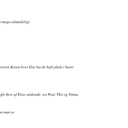
r meget almindeligt
atteren Karen hvor Else havde haft plads i huset
ogle flere af Elses søskende, ses Poul, Thit og Ninna
an man se