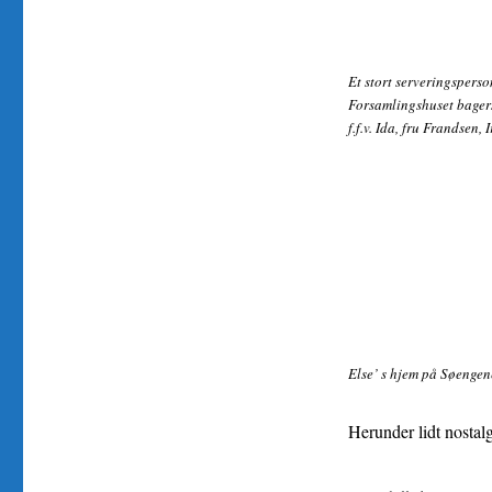
Et stort serveringsperso
Forsamlingshuset bagers
f.f.v. Ida, fru Frandsen
Else’ s hjem på Søenge
Herunder lidt nostalg