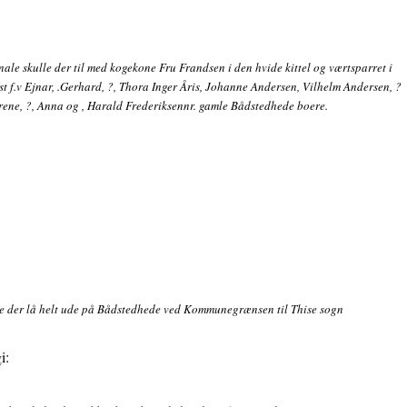
nale skulle der til med kogekone Fru Frandsen i den hvide kittel og værtsparret i
t f.v Ejnar, .Gerhard, ?, Thora Inger Åris, Johanne Andersen, Vilhelm Andersen, ?
, Irene, ?, Anna og , Harald Frederiksennr. gamle Bådstedhede boere.
ne der lå helt ude på Bådstedhede ved Kommunegrænsen til Thise sogn
i: