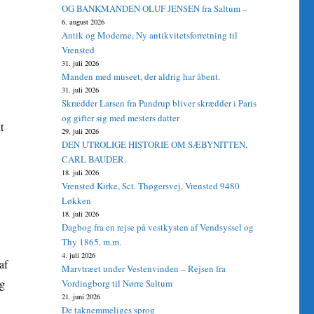
OG BANKMANDEN OLUF JENSEN fra Saltum –
6. august 2026
Antik og Moderne, Ny antikvitetsforretning til
Vrensted
31. juli 2026
Manden med museet, der aldrig har åbent.
31. juli 2026
Skrædder Larsen fra Pandrup bliver skrædder i Paris
og gifter sig med mesters datter
t
29. juli 2026
DEN UTROLIGE HISTORIE OM SÆBYNITTEN,
CARL BAUDER.
18. juli 2026
Vrensted Kirke, Sct. Thøgersvej, Vrensted 9480
Løkken
18. juli 2026
Dagbog fra en rejse på vestkysten af Vendsyssel og
Thy 1865. m.m.
4. juli 2026
af
Marvtræet under Vestenvinden – Rejsen fra
og
Vordingborg til Nørre Saltum
21. juni 2026
De taknemmeliges sprog