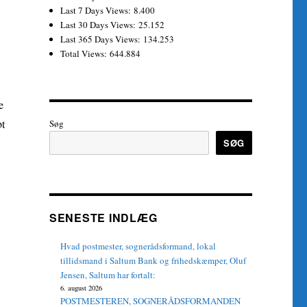
Last 7 Days Views:
8.400
Last 30 Days Views:
25.152
Last 365 Days Views:
134.253
Total Views:
644.884
.
re
bt
Søg
SØG
SENESTE INDLÆG
Hvad postmester, sognerådsformand, lokal
tillidsmand i Saltum Bank og frihedskæmper, Oluf
Jensen, Saltum har fortalt:
6. august 2026
POSTMESTEREN, SOGNERÅDSFORMANDEN