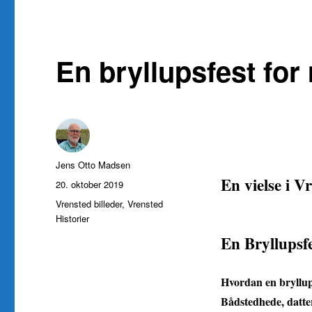
En bryllupsfest for
Forfatter
Jens Otto Madsen
En vielse i V
Udgivet
20. oktober 2019
Kategorier
Vrensted billeder
,
Vrensted
Historier
En Bryllupsf
Hvordan en bryllup
Bådstedhede, datt