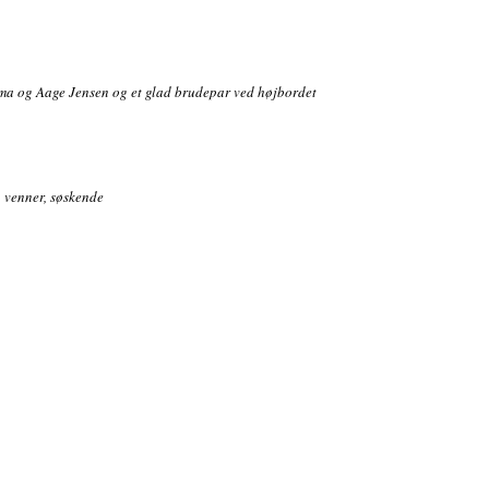
ma og Aage Jensen og et glad brudepar ved højbordet
, venner, søskende