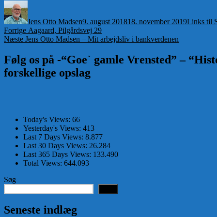
Forfatter
Udgivet
Kategorie
Jens Otto Madsen
9. august 2018
18. november 2019
Links til
Indlægsnavigation
Forrige
Forrige
Aagaard, Pilgårdsvej 29
Næste
indlæg:
Næste
Jens Otto Madsen – Mit arbejdsliv i bankverdenen
indlæg:
Følg os på -“Goe` gamle Vrensted” – “Histo
forskellige opslag
Today's Views:
66
Yesterday's Views:
413
Last 7 Days Views:
8.877
Last 30 Days Views:
26.284
Last 365 Days Views:
133.490
Total Views:
644.093
Søg
Søg
Seneste indlæg