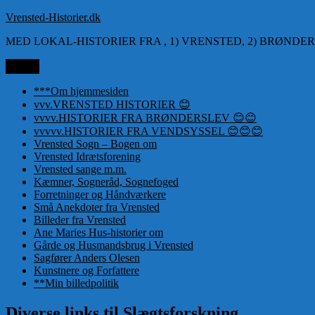
Videre
Vrensted-Historier.dk
til
MED LOKAL-HISTORIER FRA , 1) VRENSTED, 2) BRØNDER
indhold
Menu
***Om hjemmesiden
vvv.VRENSTED HISTORIER 😊
vvvv.HISTORIER FRA BRØNDERSLEV 😊😊
vvvvv.HISTORIER FRA VENDSYSSEL 😊😊😊
Vrensted Sogn – Bogen om
Vrensted Idrætsforening
Vrensted sange m.m.
Kæmner, Sogneråd, Sognefoged
Forretninger og Håndværkere
Små Anekdoter fra Vrensted
Billeder fra Vrensted
Ane Maries Hus-historier om
Gårde og Husmandsbrug i Vrensted
Sagfører Anders Olesen
Kunstnere og Forfattere
**Min billedpolitik
Diverse links til Slægtsforskning