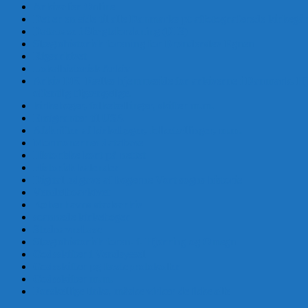
Arkivalier Online
Det er en side til alle Danmarks pt affotograferede kirkegå
Database i Slægtsforskning (DIS)
Slægtshistorisk forening for Brønderslev Egnen
Rigsarkivet
Lokalhistorisk Arkiv
Arkiv DK Fælles hjemmeside for arkiverne i Danmark. Hjemm
offentlig tilgængelige.
kirkebøger, folketællinger, skifter m.m.
Emigranter til USA
Afskrifter af kirkebøger, folketællinger, m.m.
Mormonernes database
Historiske kort på nettet
Historisk kalender
Digital udgave af bøgerne Vort sogns historie
Vendelboarkivet
Københavns stadsarkiv
scannede kirkebøger
Stednavnsbase
Slægtshistorisk foren. f. Hjørring og Omegn
Godsskifter i Vendsyssel
Godsskifter pg fæsteprotokoller
Godsskifter m.m.
Forskellige links, måske virker de ikke alle