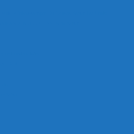
 Bank og frihedskæmper, Oluf Jensen, Saltum har fortalt:
ANDEN OLUF JENSEN fra Saltum –
ig med mesters datter
BAUDER.
 m.m.
rre Saltum