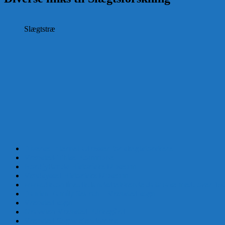
Slægtstræ
Diverse Internet adresser for slægtsforskere
Vrensted-Thise Kommune
Nordjyllands Historiske Museum
Vendsyssel Historiske Museum
www.dkconline.dk:landsdækkende database med. over 150.00
Danisn Family Search – Vrensted sogn
Vrensted sogn
Gravsten Vrensted Kirkegård
Vrensted Sogns ejendomme