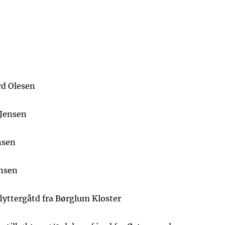
rd Olesen
 Jensen
nsen
ensen
lyttergåtd fra Børglum Kloster