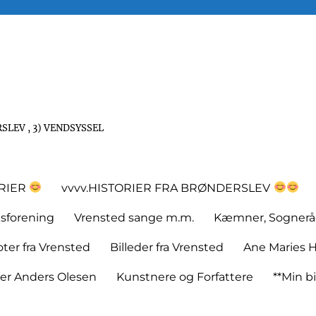
SLEV , 3) VENDSYSSEL
ORIER
vvvv.HISTORIER FRA BRØNDERSLEV
tsforening
Vrensted sange m.m.
Kæmner, Sognerå
er fra Vrensted
Billeder fra Vrensted
Ane Maries H
rer Anders Olesen
Kunstnere og Forfattere
**Min bi