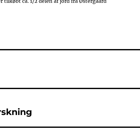
r tilkøbt ca. 1/2 delen af jord fra Østergaard
orskning