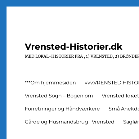
Vrensted-Historier.dk
MED LOKAL-HISTORIER FRA , 1) VRENSTED, 2) BRØNDER
***Om hjemmesiden
vvv.VRENSTED HIST
Vrensted Sogn – Bogen om
Vrensted Idræ
Forretninger og Håndværkere
Små Anekdot
Gårde og Husmandsbrug i Vrensted
Sagfø