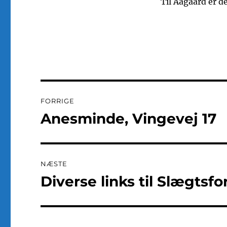
Til Aagaard er de
Indlægsnavigation
FORRIGE
Anesminde, Vingevej 17
Forrige
indlæg:
NÆSTE
Diverse links til Slægtsf
Næste
indlæg: