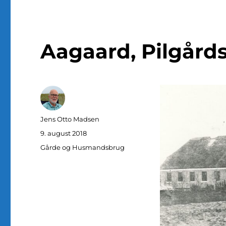
Aagaard, Pilgårds
Forfatter
Jens Otto Madsen
Udgivet
9. august 2018
Kategorier
Gårde og Husmandsbrug