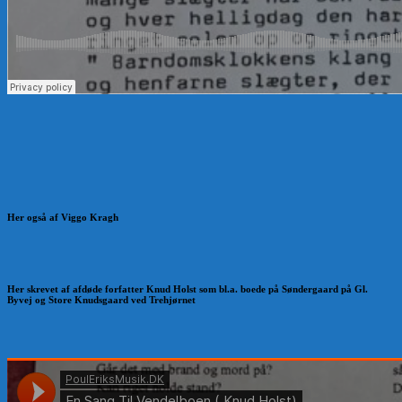
Her også af Viggo Kragh
Her skrevet af afdøde forfatter Knud Holst som bl.a. boede på Søndergaard på Gl.
Byvej og Store Knudsgaard ved Trehjørnet