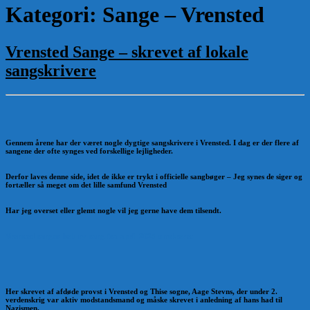
Kategori:
Sange – Vrensted
Vrensted Sange – skrevet af lokale
sangskrivere
Gennem årene har der været nogle dygtige sangskrivere i Vrensted. I dag er der flere af
sangene der ofte synges ved forskellige lejligheder.
Derfor laves denne side, idet de ikke er trykt i officielle sangbøger – Jeg synes de siger og
fortæller så meget om det lille samfund Vrensted
Har jeg overset eller glemt nogle vil jeg gerne have dem tilsendt.
Vrensted-sangen-helt-ny-sang-fra-april-2025-omskrevet
Her skrevet af afdøde provst i Vrensted og Thise sogne, Aage Stevns, der under 2.
verdenskrig var aktiv modstandsmand og måske skrevet i anledning af hans had til
Nazismen.