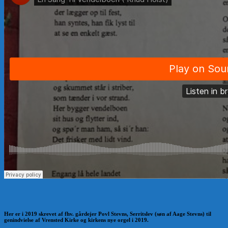
Her er i 2019 skrevet af fhv. gårdejer Povl Stevns, Serritslev (søn af Aage Stevns) til
genindvielse af Vrensted Kirke og kirkens nye orgel i 2019.