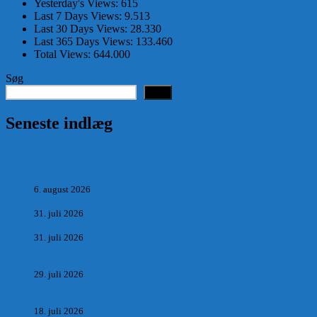
Yesterday's Views:
615
Last 7 Days Views:
9.513
Last 30 Days Views:
28.330
Last 365 Days Views:
133.460
Total Views:
644.000
Søg
Søg
Seneste indlæg
POSTMESTEREN, SOGNERÅDSFORMANDEN OG
BANKMANDEN OLUF JENSEN fra Saltum –
6. august 2026
Antik og Moderne, Ny antikvitetsforretning til Vrensted
31. juli 2026
Manden med museet, der aldrig har åbent.
31. juli 2026
Skrædder Larsen fra Pandrup bliver skrædder i Paris og gifter
sig med mesters datter
29. juli 2026
DEN UTROLIGE HISTORIE OM SÆBYNITTEN, CARL
BAUDER.
18. juli 2026