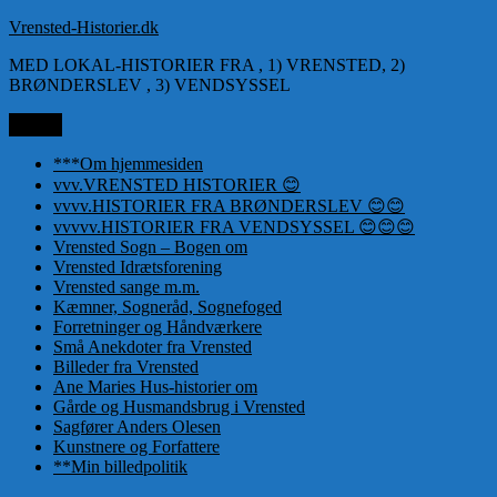
Videre
Vrensted-Historier.dk
til
MED LOKAL-HISTORIER FRA , 1) VRENSTED, 2)
indhold
BRØNDERSLEV , 3) VENDSYSSEL
Menu
***Om hjemmesiden
vvv.VRENSTED HISTORIER 😊
vvvv.HISTORIER FRA BRØNDERSLEV 😊😊
vvvvv.HISTORIER FRA VENDSYSSEL 😊😊😊
Vrensted Sogn – Bogen om
Vrensted Idrætsforening
Vrensted sange m.m.
Kæmner, Sogneråd, Sognefoged
Forretninger og Håndværkere
Små Anekdoter fra Vrensted
Billeder fra Vrensted
Ane Maries Hus-historier om
Gårde og Husmandsbrug i Vrensted
Sagfører Anders Olesen
Kunstnere og Forfattere
**Min billedpolitik