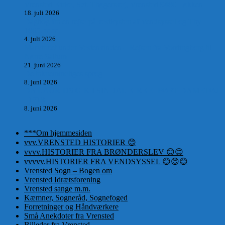
Vrensted Kirke, Sct. Thøgersvej, Vrensted 9480 Løkken
18. juli 2026
Dagbog fra en rejse på vestkysten af Vendsyssel og Thy
1865. m.m.
4. juli 2026
Marvtræet under Vestenvinden – Rejsen fra Vordingborg til
Nørre Saltum
21. juni 2026
De taknemmeliges sprog
8. juni 2026
DA LAURIDS GIK I SINDAL KIRKE IFØRT DAMETØJ
I 1718.
8. juni 2026
***Om hjemmesiden
vvv.VRENSTED HISTORIER 😊
vvvv.HISTORIER FRA BRØNDERSLEV 😊😊
vvvvv.HISTORIER FRA VENDSYSSEL 😊😊😊
Vrensted Sogn – Bogen om
Vrensted Idrætsforening
Vrensted sange m.m.
Kæmner, Sogneråd, Sognefoged
Forretninger og Håndværkere
Små Anekdoter fra Vrensted
Billeder fra Vrensted