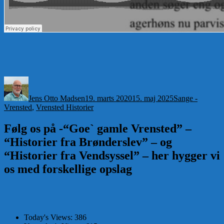
Forfatter
Udgivet
Kategorier
Jens Otto Madsen
19. marts 2020
15. maj 2025
Sange -
Vrensted
,
Vrensted Historier
Følg os på -“Goe` gamle Vrensted” –
“Historier fra Brønderslev” – og
“Historier fra Vendsyssel” – her hygger vi
os med forskellige opslag
Today's Views:
386