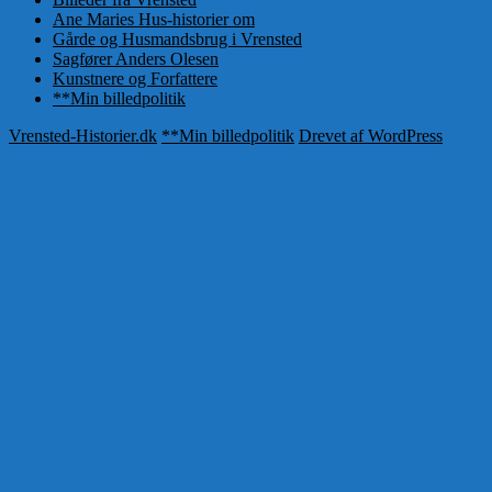
Ane Maries Hus-historier om
Gårde og Husmandsbrug i Vrensted
Sagfører Anders Olesen
Kunstnere og Forfattere
**Min billedpolitik
Vrensted-Historier.dk
**Min billedpolitik
Drevet af WordPress