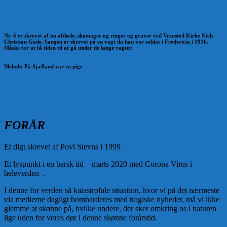
Nr. 6 er skrevet af nu afdøde, skomager og ringer og graver ved Vrensted Kirke Niels
Christian Gade. Sangen er skrevet på en vagt da han var soldat i Fredericia i 1916.
Måske for at få tiden til at gå under de lange vagter.
Melodi: På Sjælland var en pige
FORÅR
Et digt skrevet af Povl Stevns i 1999
Et lyspunkt i en barsk tid – marts 2020 med Corona Virus i
heleverden -.
I denne for verden så katastrofale situation, hv
or
vi på det nærmeste
via medierne
dagligt
bombarderes med tragiske nyheder, må vi ikke
gle
mme at skønne på, hvilke undere,
der sker omkring os i naturen
lige uden for vores dør i denne skønne forårstid.