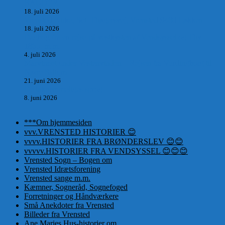
BAUDER.
18. juli 2026
Vrensted Kirke, Sct. Thøgersvej, Vrensted 9480 Løkken
18. juli 2026
Dagbog fra en rejse på vestkysten af Vendsyssel og Thy
1865. m.m.
4. juli 2026
Marvtræet under Vestenvinden – Rejsen fra Vordingborg til
Nørre Saltum
21. juni 2026
De taknemmeliges sprog
8. juni 2026
***Om hjemmesiden
vvv.VRENSTED HISTORIER 😊
vvvv.HISTORIER FRA BRØNDERSLEV 😊😊
vvvvv.HISTORIER FRA VENDSYSSEL 😊😊😊
Vrensted Sogn – Bogen om
Vrensted Idrætsforening
Vrensted sange m.m.
Kæmner, Sogneråd, Sognefoged
Forretninger og Håndværkere
Små Anekdoter fra Vrensted
Billeder fra Vrensted
Ane Maries Hus-historier om