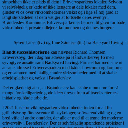
simpelthen ikke er plads til dem i Erhvervsparkens lokaler. Selvom
vi selvfølgelig er kede af ikke længere at dele lokaler med dem,
glæder vi os over virksomhedernes vækst og i lige så høj grad at
langt størstedelen af dem vælger at fortsætte deres eventyr i
Brønderslev Kommune. Erhvervsparken er hermed til gavn for både
virksomheder, private udlejere, kommunen og dennes borgere.
Søren Larsen(tv.) og Line Sørensen(th.) fra Backyard Living – 
Blandt succeshistorierne
kan nævnes Richard Thomsen
Erhvervsbyg, der i dag har adresse på Håndværkervej 16 med
syvogtyve ansatte samt
Backyard Living
. Firmaet har med sine ni
ansatte adresse i Erhvervsparken med både showroom og kontorer,
og er sammen med utallige andre virksomheder med til at skabe
arbejdspladser og vækst i Brønderslev.
Det er glædeligt at se, at Brønderslev kan skabe rammerne for så
mange forskelligartede gode ideer drevet frem af iværksætternes
initiativ og hårde arbejde.
I 2021 huser udviklingsparken virksomheder inden for alt fra
grilludstyr og fitnesscenter til psykologer, softwareudvikling og en
bred vifte af andre områder, der alle er med til at tegne det moderne
erhvervsliv i Brønderslev. Der er selvfølgelig spændende projekter i