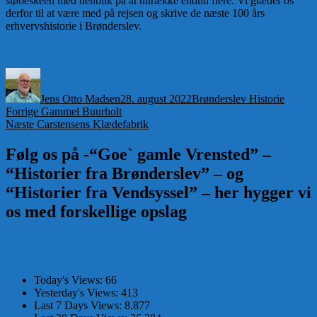
støbeskeen med henblik på at tiltrække endnu flere. Vi glæder os
derfor til at være med på rejsen og skrive de næste 100 års
erhvervshistorie i Brønderslev.
Forfatter
Udgivet
Kategorier
Jens Otto Madsen
28. august 2022
Brønderslev Historie
Indlægsnavigation
Forrige
Forrige
Gammel Buurholt
Næste
indlæg:
Næste
Carstensens Klædefabrik
indlæg:
Følg os på -“Goe` gamle Vrensted” –
“Historier fra Brønderslev” – og
“Historier fra Vendsyssel” – her hygger vi
os med forskellige opslag
Today's Views:
66
Yesterday's Views:
413
Last 7 Days Views:
8.877