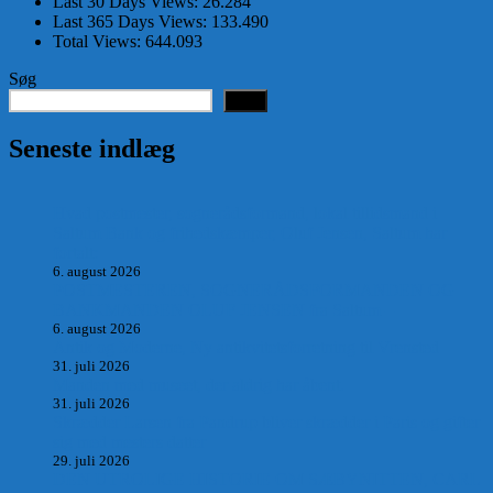
Last 30 Days Views:
26.284
Last 365 Days Views:
133.490
Total Views:
644.093
Søg
Søg
Seneste indlæg
Hvad postmester, sognerådsformand, lokal tillidsmand i
Saltum Bank og frihedskæmper, Oluf Jensen, Saltum har
fortalt:
6. august 2026
POSTMESTEREN, SOGNERÅDSFORMANDEN OG
BANKMANDEN OLUF JENSEN fra Saltum –
6. august 2026
Antik og Moderne, Ny antikvitetsforretning til Vrensted
31. juli 2026
Manden med museet, der aldrig har åbent.
31. juli 2026
Skrædder Larsen fra Pandrup bliver skrædder i Paris og gifter
sig med mesters datter
29. juli 2026
DEN UTROLIGE HISTORIE OM SÆBYNITTEN, CARL