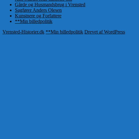
Gårde og Husmandsbrug i Vrensted
Sagfører Anders Olesen
Kunstnere og Forfattere
**Min billedpolitik
Vrensted-Historier.dk
**Min billedpolitik
Drevet af WordPress