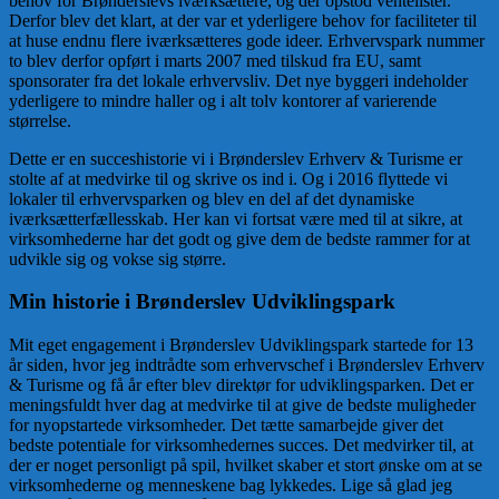
behov for Brønderslevs iværksættere, og der opstod ventelister.
Derfor blev det klart, at der var et yderligere behov for faciliteter til
at huse endnu flere iværksætteres gode ideer. Erhvervspark nummer
to blev derfor opført i marts 2007 med tilskud fra EU, samt
sponsorater fra det lokale erhvervsliv. Det nye byggeri indeholder
yderligere to mindre haller og i alt tolv kontorer af varierende
størrelse.
Dette er en succeshistorie vi i Brønderslev Erhverv & Turisme er
stolte af at medvirke til og skrive os ind i. Og i 2016 flyttede vi
lokaler til erhvervsparken og blev en del af det dynamiske
iværksætterfællesskab. Her kan vi fortsat være med til at sikre, at
virksomhederne har det godt og give dem de bedste rammer for at
udvikle sig og vokse sig større.
Min historie i Brønderslev Udviklingspark
Mit eget engagement i Brønderslev Udviklingspark startede for 13
år siden, hvor jeg indtrådte som erhvervschef i Brønderslev Erhverv
& Turisme og få år efter blev direktør for udviklingsparken. Det er
meningsfuldt hver dag at medvirke til at give de bedste muligheder
for nyopstartede virksomheder. Det tætte samarbejde giver det
bedste potentiale for virksomhedernes succes. Det medvirker til, at
der er noget personligt på spil, hvilket skaber et stort ønske om at se
virksomhederne og menneskene bag lykkedes. Lige så glad jeg