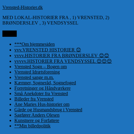
Videre
Vrensted-Historier.dk
til
MED LOKAL-HISTORIER FRA , 1) VRENSTED, 2)
indhold
BRØNDERSLEV , 3) VENDSYSSEL
Menu
***Om hjemmesiden
vvv.VRENSTED HISTORIER 😊
vvvv.HISTORIER FRA BRØNDERSLEV 😊😊
vvvvv.HISTORIER FRA VENDSYSSEL 😊😊😊
Vrensted Sogn – Bogen om
Vrensted Idrætsforening
Vrensted sange m.m.
Kæmner, Sogneråd, Sognefoged
Forretninger og Håndværkere
Små Anekdoter fra Vrensted
Billeder fra Vrensted
Ane Maries Hus-historier om
Gårde og Husmandsbrug i Vrensted
Sagfører Anders Olesen
Kunstnere og Forfattere
**Min billedpolitik