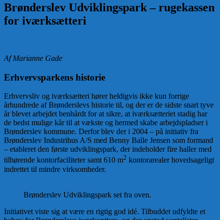
Brønderslev Udviklingspark – rugekassen
for iværksætteri
Af Marianne Gade
Erhvervsparkens historie
Erhvervsliv og iværksætteri hører heldigvis ikke kun forrige
århundrede af Brønderslevs historie til, og der er de sidste snart tyve
år blevet arbejdet benhårdt for at sikre, at iværksætteriet stadig har
de bedst mulige kår til at vækste og hermed skabe arbejdspladser i
Brønderslev kommune. Derfor blev der i 2004 – på initiativ fra
Brønderslev Industrihus A/S med Benny Balle Jensen som formand
– etableret den første udviklingspark, der indeholder fire haller med
2
tilhørende kontorfaciliteter samt 610 m
kontorarealer hovedsageligt
indrettet til mindre virksomheder.
Brønderslev Udviklingspark set fra oven.
Initiativet viste sig at være en rigtig god idé. Tilbuddet udfyldte et