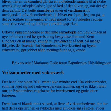
bliver, når en virksomhed går fra en indledende samtale til at skabe
overskud og arbejdspladser, lige så ked af det bliver jeg, når det går
dem dårligt. Det tætte samarbejde giver et værdimæssigt
medejerskab af virksomhederne, de bliver ens børn. Jeg tror på, at
det personlige engagement er nødvendigt for at lykkedes i rollen
som erhvervschef og direktør i udviklingsparken.
Udover virksomhederne er det tætte samarbejde om udviklingen af
nye initiativer med bestyrelsen og bestyrelsesformand Kent
Lindberg en af mange grunde til, projektet er så fedt. Så mange
ildsjæle, der brænder for Brønderslev, iværksætteri og byens
erhvervsliv, gør jobbet både meningsfuldt og givende.
Erhvervschef Marianne Gade foran Brønderslev Udviklingspar
Virksomheder med vokseværk
Der har alene siden 2011 været ikke mindre end 104 virksomheder,
som har lejet sig ind i erhvervsparkens faciliter, og vi er ikke i tvivl
om, at Brønderslevs rugekasse for iværksætteri og gode ideer
fungerer.
Dette kan vi blandt andet se ved, at flere af virksomhederne, der har
haft deres opstart her, er lykkedes med at vokse sig så store, at der