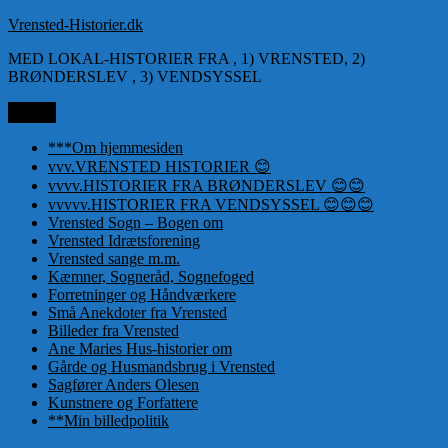
Videre
Vrensted-Historier.dk
til
MED LOKAL-HISTORIER FRA , 1) VRENSTED, 2)
indhold
BRØNDERSLEV , 3) VENDSYSSEL
Menu
***Om hjemmesiden
vvv.VRENSTED HISTORIER 😊
vvvv.HISTORIER FRA BRØNDERSLEV 😊😊
vvvvv.HISTORIER FRA VENDSYSSEL 😊😊😊
Vrensted Sogn – Bogen om
Vrensted Idrætsforening
Vrensted sange m.m.
Kæmner, Sogneråd, Sognefoged
Forretninger og Håndværkere
Små Anekdoter fra Vrensted
Billeder fra Vrensted
Ane Maries Hus-historier om
Gårde og Husmandsbrug i Vrensted
Sagfører Anders Olesen
Kunstnere og Forfattere
**Min billedpolitik