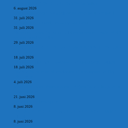
BANKMANDEN OLUF JENSEN fra Saltum –
6. august 2026
Antik og Moderne, Ny antikvitetsforretning til Vrensted
31. juli 2026
Manden med museet, der aldrig har åbent.
31. juli 2026
Skrædder Larsen fra Pandrup bliver skrædder i Paris og gifter
sig med mesters datter
29. juli 2026
DEN UTROLIGE HISTORIE OM SÆBYNITTEN, CARL
BAUDER.
18. juli 2026
Vrensted Kirke, Sct. Thøgersvej, Vrensted 9480 Løkken
18. juli 2026
Dagbog fra en rejse på vestkysten af Vendsyssel og Thy
1865. m.m.
4. juli 2026
Marvtræet under Vestenvinden – Rejsen fra Vordingborg til
Nørre Saltum
21. juni 2026
De taknemmeliges sprog
8. juni 2026
DA LAURIDS GIK I SINDAL KIRKE IFØRT DAMETØJ
I 1718.
8. juni 2026