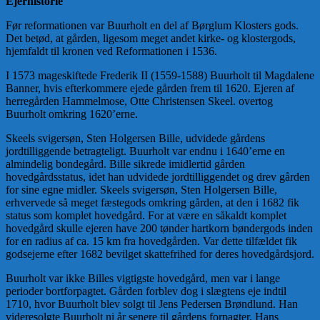
Ejerhistorie
Før reformationen var Buurholt en del af Børglum Klosters gods.
Det betød, at gården, ligesom meget andet kirke- og klostergods,
hjemfaldt til kronen ved Reformationen i 1536.
I 1573 mageskiftede Frederik II (1559-1588) Buurholt til Magdalene
Banner, hvis efterkommere ejede gården frem til 1620. Ejeren af
herregården Hammelmose, Otte Christensen Skeel. overtog
Buurholt omkring 1620’erne.
Skeels svigersøn, Sten Holgersen Bille, udvidede gårdens
jordtilliggende betragteligt. Buurholt var endnu i 1640’erne en
almindelig bondegård. Bille sikrede imidlertid gården
hovedgårdsstatus, idet han udvidede jordtilliggendet og drev gården
for sine egne midler. Skeels svigersøn, Sten Holgersen Bille,
erhvervede så meget fæstegods omkring gården, at den i 1682 fik
status som komplet hovedgård. For at være en såkaldt komplet
hovedgård skulle ejeren have 200 tønder hartkorn bøndergods inden
for en radius af ca. 15 km fra hovedgården. Var dette tilfældet fik
godsejerne efter 1682 bevilget skattefrihed for deres hovedgårdsjord.
Buurholt var ikke Billes vigtigste hovedgård, men var i lange
perioder bortforpagtet. Gården forblev dog i slægtens eje indtil
1710, hvor Buurholt blev solgt til Jens Pedersen Brøndlund. Han
videresolgte Buurholt ni år senere til gårdens forpagter, Hans