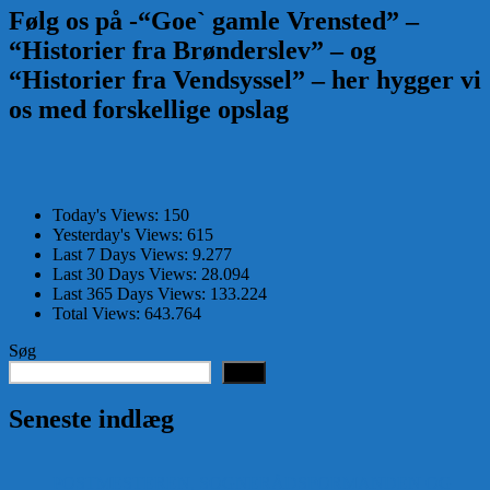
Følg os på -“Goe` gamle Vrensted” –
“Historier fra Brønderslev” – og
“Historier fra Vendsyssel” – her hygger vi
os med forskellige opslag
Today's Views:
150
Yesterday's Views:
615
Last 7 Days Views:
9.277
Last 30 Days Views:
28.094
Last 365 Days Views:
133.224
Total Views:
643.764
Søg
Søg
Seneste indlæg
POSTMESTEREN, SOGNERÅDSFORMANDEN OG