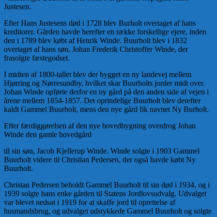
Justesen.
Efter Hans Justesens død i 1728 blev Burholt overtaget af hans
kreditorer. Gården havde herefter en række forskellige ejere, inden
den i 1789 blev købt af Henrik Winde. Buurholt blev i 1832
overtaget af hans søn, Johan Frederik Christoffer Winde, der
frasolgte fæstegodset.
I midten af 1800-tallet blev der bygget en ny landevej mellem
Hjørring og Nørresundby, hvilket skar Buurholts jorder midt over.
Johan Winde opførte derfor en ny gård på den anden side af vejen i
årene mellem 1854-1857. Det oprindelige Buurholt blev derefter
kaldt Gammel Buurholt, mens den nye gård fik navnet Ny Burholt.
Efter færdiggørelsen af den nye hovedbygning overdrog Johan
Winde den gamle hovedgård
til sin søn, Jacob Kjellerup Winde. Winde solgte i 1903 Gammel
Buurholt videre til Christian Pedersen, der også havde købt Ny
Buurholt.
Christan Pedersen beholdt Gammel Buurholt til sin død i 1934, og i
1939 solgte hans enke gården til Statens Jordlovsudvalg. Udvalget
var blevet nedsat i 1919 for at skaffe jord til oprettelse af
husmandsbrug, og udvalget udstykkede Gammel Buurholt og solgte