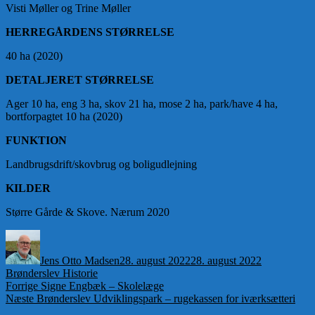
Visti Møller og Trine Møller
HERREGÅRDENS STØRRELSE
40 ha (2020)
DETALJERET STØRRELSE
Ager 10 ha, eng 3 ha, skov 21 ha, mose 2 ha, park/have 4 ha,
bortforpagtet 10 ha (2020)
FUNKTION
Landbrugsdrift/skovbrug og boligudlejning
KILDER
Større Gårde & Skove. Nærum 2020
Forfatter
Udgivet
Kategorier
Jens Otto Madsen
28. august 2022
28. august 2022
Brønderslev Historie
Indlægsnavigation
Forrige
Forrige
Signe Engbæk – Skolelæge
Næste
indlæg:
Næste
Brønderslev Udviklingspark – rugekassen for iværksætteri
indlæg: