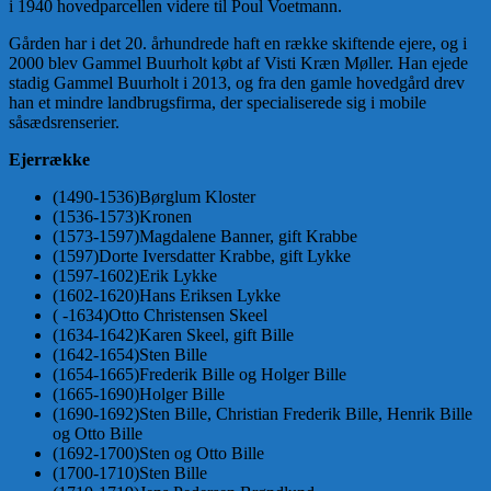
i 1940 hovedparcellen videre til Poul Voetmann.
Gården har i det 20. århundrede haft en række skiftende ejere, og i
2000 blev Gammel Buurholt købt af Visti Kræn Møller. Han ejede
stadig Gammel Buurholt i 2013, og fra den gamle hovedgård drev
han et mindre landbrugsfirma, der specialiserede sig i mobile
såsædsrenserier.
Ejerrække
(1490-1536)Børglum Kloster
(1536-1573)Kronen
(1573-1597)Magdalene Banner, gift Krabbe
(1597)Dorte Iversdatter Krabbe, gift Lykke
(1597-1602)Erik Lykke
(1602-1620)Hans Eriksen Lykke
( -1634)Otto Christensen Skeel
(1634-1642)Karen Skeel, gift Bille
(1642-1654)Sten Bille
(1654-1665)Frederik Bille og Holger Bille
(1665-1690)Holger Bille
(1690-1692)Sten Bille, Christian Frederik Bille, Henrik Bille
og Otto Bille
(1692-1700)Sten og Otto Bille
(1700-1710)Sten Bille