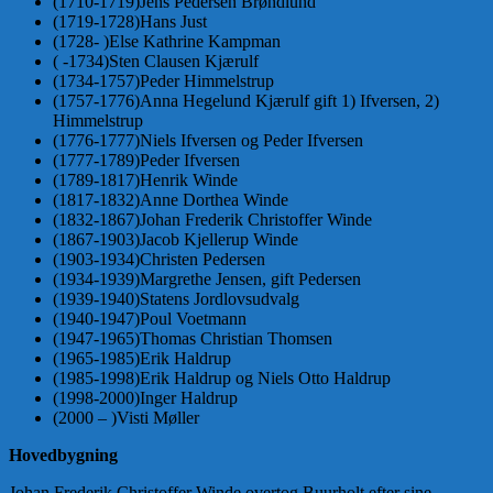
(1710-1719)Jens Pedersen Brøndlund
(1719-1728)Hans Just
(1728- )Else Kathrine Kampman
( -1734)Sten Clausen Kjærulf
(1734-1757)Peder Himmelstrup
(1757-1776)Anna Hegelund Kjærulf gift 1) Ifversen, 2)
Himmelstrup
(1776-1777)Niels Ifversen og Peder Ifversen
(1777-1789)Peder Ifversen
(1789-1817)Henrik Winde
(1817-1832)Anne Dorthea Winde
(1832-1867)Johan Frederik Christoffer Winde
(1867-1903)Jacob Kjellerup Winde
(1903-1934)Christen Pedersen
(1934-1939)Margrethe Jensen, gift Pedersen
(1939-1940)Statens Jordlovsudvalg
(1940-1947)Poul Voetmann
(1947-1965)Thomas Christian Thomsen
(1965-1985)Erik Haldrup
(1985-1998)Erik Haldrup og Niels Otto Haldrup
(1998-2000)Inger Haldrup
(2000 – )Visti Møller
Hovedbygning
Johan Frederik Christoffer Winde overtog Buurholt efter sine